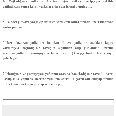
4- Yağladığınız yufkanın üzerine diğer yufkayı serip,aynı şekilde
yağladıktan sonra kalan yufkalara da aynı işlemi uygulayın..
5 - 4 adet yufkayı yağlayıp üst üste serdikten sonra fırında üzeri kızarana
kadar pişirin.
6-Üzeri kızaran yufkaları fırından alın,ve yufkalar sıcakken kepçe
yardımıyla haşladığınız tavuğun suyundan alıp yufkaların üzerine
gezdirin..yufkalar yumuşayana kadar ıslatın..(3 kepçe kadar tavuk suyu
yeterli gelir.)
7-Islattığınız ve yumuşayan yufkanın arasına hazırladığınız tavuklu harcı
koyup rulo yapın ve üzerine yumurta sarısı ile çörek otu ekleyip fırında
üzeri kızarana kadar pişirip servis yapın..