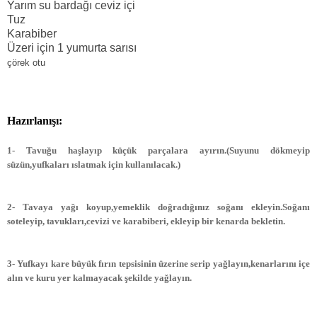
Yarım su bardağı ceviz içi
Tuz
Karabiber
Üzeri için 1 yumurta sarısı
çörek otu
Hazırlanışı:
1- Tavuğu haşlayıp küçük parçalara ayırın.(Suyunu dökmeyip
süzün,yufkaları ıslatmak için kullanılacak.)
2- Tavaya yağı koyup,yemeklik doğradığınız soğanı ekleyin.Soğanı
soteleyip, tavukları,cevizi ve karabiberi, ekleyip bir kenarda bekletin.
3- Yufkayı kare büyük fırın tepsisinin üzerine serip yağlayın,kenarlarını içe
alın ve kuru yer kalmayacak şekilde yağlayın.