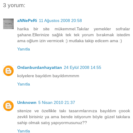
3 yorum:
aNNePeRi
11 Ağustos 2008 20:58
harika bir site mükemmel.Takılar yemekler sofralar
şahane.Ellerinize sağlık tek tek yorum bırakmak istedim
ama oğlum izin vermicek :) mutlaka takip edicem ama :)
Yanıtla
Ordanburdanhayattan
24 Eylül 2008 14:55
kolyelere bayıldım bayıldımmmm
Yanıtla
Unknown
5 Nisan 2010 21:37
sitenize ve özellikle takı tasarımlarınıza bayıldım çoook
zevkli birisiniz ya ama bende istiyorum böyle güzel takılara
sahip olmak satış yapıyormusunuz??
Yanıtla