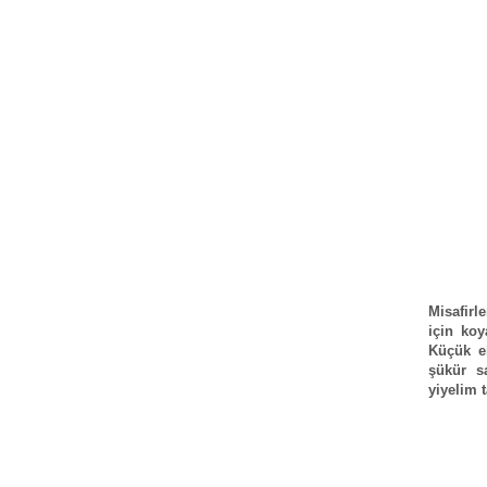
Misafir
için koy
Küçük el
şükür s
yiyelim 