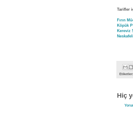
Tarifler 
Fırın Müc
Köpük P
Kereviz S
Neskafeli
Etiketler
Hiç 
Yoru