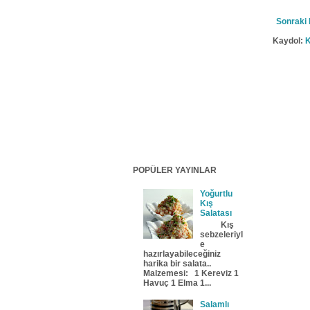
Sonraki 
Kaydol:
K
POPÜLER YAYINLAR
Yoğurtlu
Kış
Salatası
Kış
sebzeleriyl
e
hazırlayabileceğiniz
harika bir salata..
Malzemesi: 1 Kereviz 1
Havuç 1 Elma 1...
Salamlı