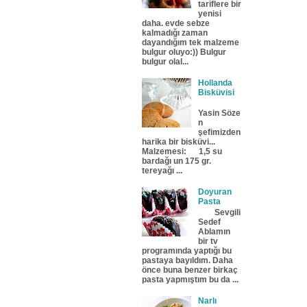
tariflere bir
yenisi
daha. evde sebze
kalmadığı zaman
dayandığım tek malzeme
bulgur oluyo:)) Bulgur
bulgur olal...
Hollanda
Bisküvisi
Yasin Söze
n
şefimizden
harika bir bisküvi...
Malzemesi: 1,5 su
bardağı un 175 gr.
tereyağı ...
Doyuran
Pasta
Sevgili
Sedef
Ablamın
bir tv
programında yaptığı bu
pastaya bayıldım. Daha
önce buna benzer birkaç
pasta yapmıştım bu da ...
Narlı