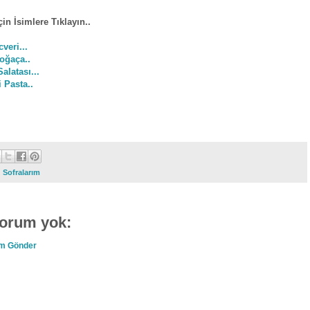
için İsimlere Tıklayın..
veri...
oğaça..
alatası...
 Pasta..
:
Sofralarım
yorum yok:
m Gönder