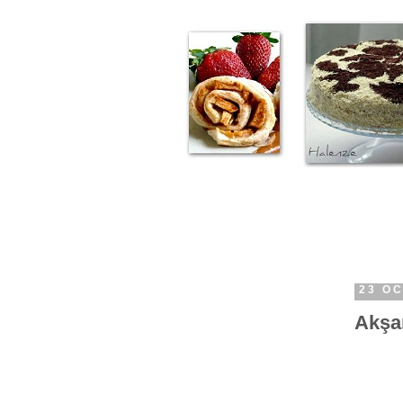
23 OC
Akşa