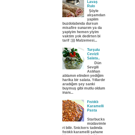
Lavaş
Rulo
Şöyle
akşamdan
yapiim
buzdolabında dursun
misafire sunarım ya da
yapiyim hemen yiyim
vaktim yok dedirten bi
tarif :))) Malzemesi...
Turşulu
Cevizli
Salata..
Dün
Sevgili
Aslıhan
ablamın elinden yediğim
harika bir salata. Yıllardır
aradığım şey sanki
buymuş gibi mutlu oldum
inanı...
Fıstıklı
Karamelli
Pasta
Starbucks
müdavimle
ri bilir. Snickers tadında
fıstıklı karamelli şahane