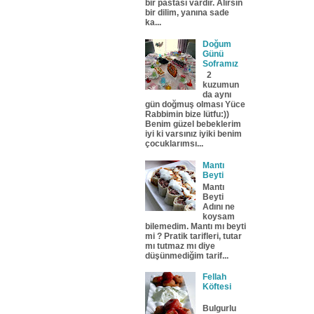
bir pastası vardır. Alırsın
bir dilim, yanına sade
ka...
Doğum
Günü
Soframız
2
kuzumun
da aynı
gün doğmuş olması Yüce
Rabbimin bize lütfu:))
Benim güzel bebeklerim
iyi ki varsınız iyiki benim
çocuklarımsı...
Mantı
Beyti
Mantı
Beyti
Adını ne
koysam
bilemedim. Mantı mı beyti
mi ? Pratik tarifleri, tutar
mı tutmaz mı diye
düşünmediğim tarif...
Fellah
Köftesi
Bulgurlu