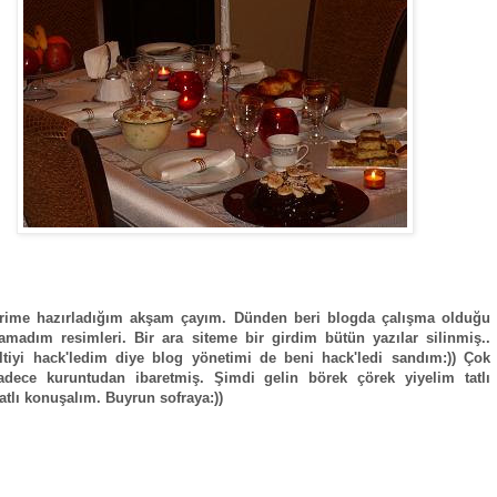
lerime hazırladığım akşam çayım. Dünden beri blogda çalışma olduğu
amadım resimleri. Bir ara siteme bir girdim bütün yazılar silinmiş..
tiyi hack'ledim diye blog yönetimi de beni hack'ledi sandım:)) Çok
adece kuruntudan ibaretmiş. Şimdi gelin börek çörek yiyelim tatlı
tatlı konuşalım. Buyrun sofraya:))