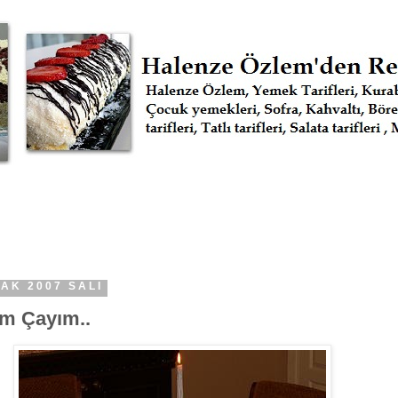
AK 2007 SALI
m Çayım..