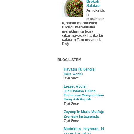
Brokoli
Salatası
Antioksida
n
meraklısın
a, salata meraklısına,
Brokoli meraklısına
meraklarınızı boşa
çıkarmayacak harika bir
salata:)) Tam mevsimi..
Doğ...
BLOG LISTEM
Hayatın Ta Kendisi
Hello world!
3 yıl önce
Lezzet Avcısı
Judi Domino Online
Terpercaya Menggunakan
Uang Asli Rupiah
7 yıl önce
Zeynep'in Mutlu Mutfağı
Zeyneple İnstagramda
7 yıl önce
Mutfaktan...hayattan...bi
raz ordan...biraz