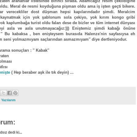
 zaten arananlar listesinde birinci sırada. Adamcağız resim çekildiğine
ldu. Meral de resmi koyduğuna pişman oldu ama iş işten geçti bikere.
ılar verecekliler dost düşman hepsi kapılarındadır şimdi. Meralcim
kaynatmak için yok şablonum sola çekiyo, yok kırım kongo gribi
ok kaplumbağa turist oldu falan dese de bizler ve tüm internet dünyası
eyi asla ve asla unutmayacağız:))) Eniştemiz şimdi kabağı önüne
'' Bu kabaksa , ben enişteysem burasıda Halenze'nin sayfasıysa eh
n seni yolmazmıyam saçlarından asmazmıyam'' diye dertleniyodur.
rama sonuçları : '' Kabak''
raten
olması
tlısı
enişte
( Hep beraber aşk ile tık deyin) ...
:
Yazılarım
orum:
dsız dedi ki...