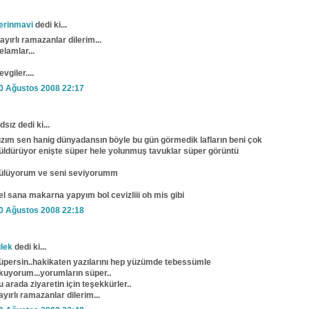
erinmavi
dedi ki...
ayırlı ramazanlar dilerim...
elamlar...
evgiler....
0 Ağustos 2008 22:17
dsız dedi ki...
ızım sen hanig dünyadansın böyle bu gün görmedik lafların beni çok
üldürüyor enişte süper hele yolunmuş tavuklar süper görüntü
ülüyorum ve seni seviyorumm
el sana makarna yapyım bol cevizliii oh mis gibi
0 Ağustos 2008 22:18
ilek
dedi ki...
üpersin..hakikaten yazılarını hep yüzümde tebessümle
kuyorum...yorumların süper..
u arada ziyaretin için teşekkürler..
ayırlı ramazanlar dilerim...