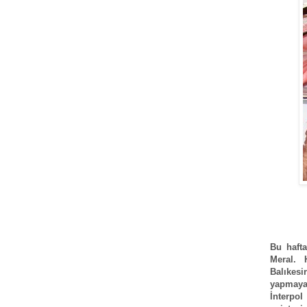
Bu haft
Meral. 
Balıkesi
yapmaya 
İnterpol