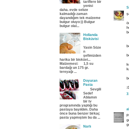
tariflere bir
yenisi
S
daha. evde sebze
kalmadığı zaman
ş
dayandığım tek malzeme
bulgur oluyo:)) Bulgur
ö
bulgur olal...
h
b
Hollanda
Bisküvisi
b
Yasin Söze
n
b
şefimizden
harika bir bisküvi...
Malzemesi: 1,5 su
k
bardağı un 175 gr.
k
tereyağı ...
b
Doyuran
Pasta
:
Sevgili
Sedef
3
Ablamın
bir tv
programında yaptığı bu
a
pastaya bayıldım. Daha
önce buna benzer birkaç
P
pasta yapmıştım bu da ...
g
g
Narlı