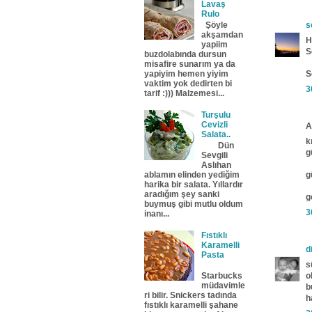
Lavaş
Rulo
Şöyle
s
akşamdan
H
yapiim
S
buzdolabında dursun
misafire sunarım ya da
yapiyim hemen yiyim
S
vaktim yok dedirten bi
3
tarif :))) Malzemesi...
Turşulu
Cevizli
A
Salata..
k
Dün
g
Sevgili
Aslıhan
g
ablamın elinden yediğim
harika bir salata. Yıllardır
aradığım şey sanki
g
buymuş gibi mutlu oldum
3
inanı...
Fıstıklı
Karamelli
d
Pasta
s
o
Starbucks
müdavimle
b
ri bilir. Snickers tadında
h
fıstıklı karamelli şahane