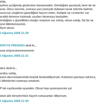
ahip,
ayfanı açtığımda gözlerime inanamadım. Gördüğüm pastaydı, hem de ne
asta. Önce üzerine, sonrası yan yüzeyde bulunan tarak izlerine baktım.
usursuz çizgilerin güzelliğine hayret ettim. Sahipte ne cevherler var
arabbi demeye kalmadı, yazıları okumaya başladım.
ördüğüm o güzellikleri meğer eniştem var etmiş, olsun sahip. Siz'de ne
üzel dilimlemişsiniz.
fiyet olsun.
0 Ağustos 2008 21:29
APATYA PRENSES
dedi ki...
asta istiyorummmmmmm
0 Ağustos 2008 21:31
dsız dedi ki...
ardeş sahip,
azen davranışlarımda boşluk bırakabiliyorum. Kafamızı pastaya takınca,
yi dileklerimi sunmayı unuttum.
P'nin sayfasında uyandım. Olsun hep uyumuyorum ya!
ütün aile bireylerinize hayırlı ramazanlar diliyorum.
0 Ağustos 2008 21:50