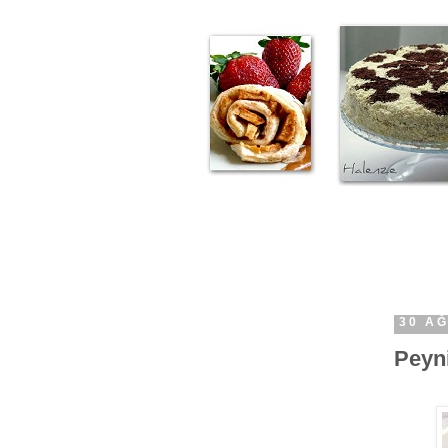
30 A
Peyni