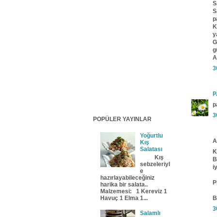
S
S
p
K
y
G
g
A
3
P
p
3
POPÜLER YAYINLAR
Yoğurtlu
A
Kış
Salatası
K
Kış
B
sebzeleriyl
i
e
hazırlayabileceğiniz
P
harika bir salata..
Malzemesi: 1 Kereviz 1
Havuç 1 Elma 1...
B
3
Salamlı