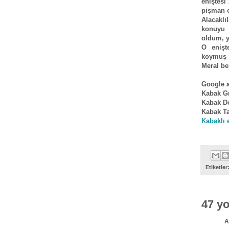
eniştesi
pişman o
Alacakl
konuyu 
oldum, y
O enişt
koymuş 
Meral be
Google a
Kabak G
Kabak D
Kabak Ta
Kabaklı 
Etiketler
47 y
A