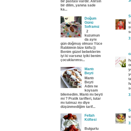
3
bir pastası vardır. Alırsın
bir dilim, yanına sade
ka...
S
Doğum
Günü
v
Soframız
s
2
s
kuzumun
3
da aynı
gün doğmuş olması Yüce
Rabbimin bize lütfu:))
Benim güzel bebeklerim
o
iyi ki varsınız iyiki benim
çocuklarımsı...
h
o
Mantı
y
Beyti
y
Mantı
t
Beyti
h
Adını ne
s
koysam
bilemedim. Mantı mı beyti
3
mi ? Pratik tarifleri, tutar
mı tutmaz mı diye
düşünmediğim tarif...
S
Fellah
v
Köftesi
3
Bulgurlu