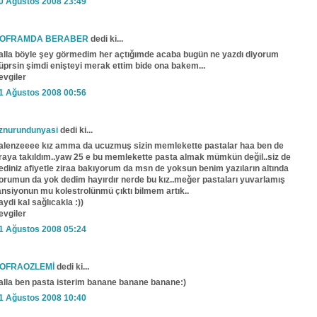
0 Ağustos 2008 23:49
OFRAMDA BERABER
dedi ki...
alla böyle şey görmedim her açtığımde acaba bugün ne yazdı diyorum
üprsin şimdi enişteyi merak ettim bide ona bakem...
evgiler
1 Ağustos 2008 00:56
znurundunyasi
dedi ki...
alenzeeee kız amma da ucuzmuş sizin memlekette pastalar haa ben de
raya takıldım..yaw 25 e bu memlekette pasta almak mümkün değil..siz de
ediniz afiyetle ziraa bakıyorum da msn de yoksun benim yazıların altında
orumun da yok dedim hayırdır nerde bu kız..meğer pastaları yuvarlamış
ansiyonun mu kolestrolünmü çıktı bilmem artık..
aydi kal sağlıcakla :))
evgiler
1 Ağustos 2008 05:24
OFRAOZLEMİ
dedi ki...
alla ben pasta isterim banane banane banane:)
1 Ağustos 2008 10:40