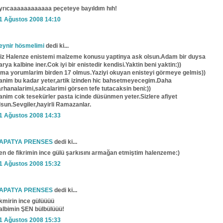
yrıcaaaaaaaaaaaa peçeteye bayıldım hıh!
1 Ağustos 2008 14:10
eynir hösmelimi
dedi ki...
iz Halenze enistemi malzeme konusu yaptinya ask olsun.Adam bir duysa
arya kalbine iner.Cok iyi bir enistedir kendisi.Yaktin beni yaktin:))
ma yorumlarim birden 17 olmus.Yaziyi okuyan enisteyi görmeye gelmis))
anim bu kadar yeter,artik izinden hic bahsetmeyecegim.Daha
arhanalarimi,salcalarimi görsen tefe tutacaksin beni:))
anim cok tesekürler pasta icinde düsünmen yeter.Sizlere afiyet
lsun.Sevgiler,hayirli Ramazanlar.
1 Ağustos 2008 14:33
APATYA PRENSES
dedi ki...
en de fikrimin ince gülü şarkısını armağan etmiştim halenzeme:)
1 Ağustos 2008 15:32
APATYA PRENSES
dedi ki...
ikmirin ince gülüüüü
albimin ŞEN bülbülüüü!
1 Ağustos 2008 15:33