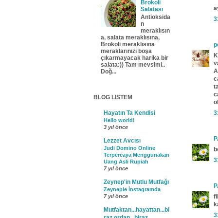
Brokoli
a
Salatası
Antioksida
3
n
meraklısın
a, salata meraklısına,
Brokoli meraklısına
p
meraklarınızı boşa
K
çıkarmayacak harika bir
v
salata:)) Tam mevsimi..
A
Doğ...
c
t
c
BLOG LISTEM
o
Hayatın Ta Kendisi
3
Hello world!
3 yıl önce
P
Lezzet Avcısı
Judi Domino Online
b
Terpercaya Menggunakan
3
Uang Asli Rupiah
7 yıl önce
Zeynep'in Mutlu Mutfağı
P
Zeyneple İnstagramda
7 yıl önce
f
k
Mutfaktan...hayattan...bi
3
raz ordan...biraz