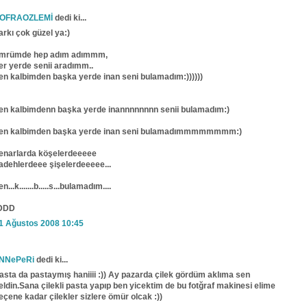
OFRAOZLEMİ
dedi ki...
arkı çok güzel ya:)
mrümde hep adım adımmm,
er yerde senii aradımm..
en kalbimden başka yerde inan seni bulamadım:))))))
en kalbimdenn başka yerde inannnnnnnn senii bulamadım:)
en kalbimden başka yerde inan seni bulamadımmmmmmmm:)
enarlarda köşelerdeeeee
adehlerdeee şişelerdeeeee...
en...k.......b.....s...bulamadım....
DDD
1 Ağustos 2008 10:45
NNePeRi
dedi ki...
asta da pastaymış haniiii :)) Ay pazarda çilek gördüm aklıma sen
eldin.Sana çilekli pasta yapıp ben yicektim de bu fotğraf makinesi elime
eçene kadar çilekler sizlere ömür olcak :))