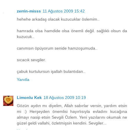
zerrin-misss
11 Ağustos 2009 15:42
hehehe arkadaş olacak kuzucuklar öslemim..
hamrada olsa hamdide olsa önemli değil. sağlıklı olsun da
kuzucuk..
canımsın öpüyorum senide hamzoşumuda..
sıcacık sevgiler.
çabuk kurtulursun işallah bulantıdan..
Yanıtla
Limonlu Kek
18 Ağustos 2009 10:19
Gözün aydın mı diyelim, Allah sabırlar versin, yardım etsin
mi :) Herşeyden önemlisi hayırlısıyla evladını kucağına
almayı nasip etsin Sevgili Özlem. Yeni yazılarını okumak ne
güzel geldi vallahi, özletmişsin kendini. Sevgiler...