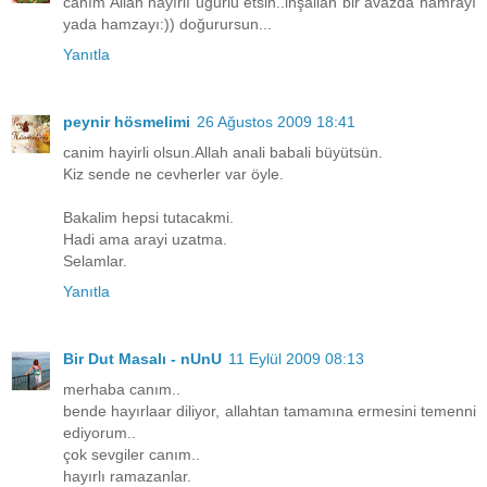
canım Allah hayırlı uğurlu etsin..inşallah bir avazda hamrayı
yada hamzayı:)) doğurursun...
Yanıtla
peynir hösmelimi
26 Ağustos 2009 18:41
canim hayirli olsun.Allah anali babali büyütsün.
Kiz sende ne cevherler var öyle.
Bakalim hepsi tutacakmi.
Hadi ama arayi uzatma.
Selamlar.
Yanıtla
Bir Dut Masalı - nUnU
11 Eylül 2009 08:13
merhaba canım..
bende hayırlaar diliyor, allahtan tamamına ermesini temenni
ediyorum..
çok sevgiler canım..
hayırlı ramazanlar.