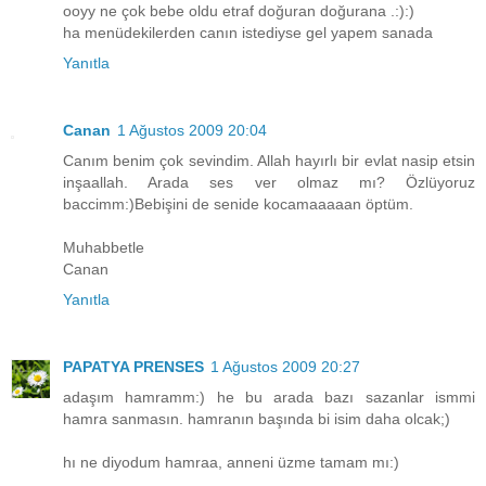
ooyy ne çok bebe oldu etraf doğuran doğurana .:):)
ha menüdekilerden canın istediyse gel yapem sanada
Yanıtla
Canan
1 Ağustos 2009 20:04
Canım benim çok sevindim. Allah hayırlı bir evlat nasip etsin
inşaallah. Arada ses ver olmaz mı? Özlüyoruz
baccimm:)Bebişini de senide kocamaaaaan öptüm.
Muhabbetle
Canan
Yanıtla
PAPATYA PRENSES
1 Ağustos 2009 20:27
adaşım hamramm:) he bu arada bazı sazanlar ismmi
hamra sanmasın. hamranın başında bi isim daha olcak;)
hı ne diyodum hamraa, anneni üzme tamam mı:)