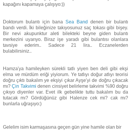
kapağını kapamaya çalışıyo:))
Doktorum bulantı için bana
Sea Band
denen bir bulantı
bandı verdi. İki bileğinize takıyosunuz saç tokası gibi bişey.
Bir nevi akupunktur aleti bilekteki beyne giden bulantı
merkezini uyarıyo. Biraz işe yaradı gibi bulantısı olanlara
tavsiye ederim.. Sadece 21 lira.. Eczanelerden
bulabilirsiniz..
Hamza'ya hamileyken sürekli tatlı yiyen ben deli gibi ekşi
elma ve mürdüm eriği yiyiorum. Ye tatlıyı doğur atlıyı teorisi
doğru çıktı bakalım ye ekşiyi çıkar Ayşe'yi de doğru çıkacak
mı?
Çin Takvimi
denen cinsiyet belirleme takvimi %90 doğru
çıkıyo diyenler var. Evet ilk gebelikte tuttu bakalım bu da
tutacak mı? Gördüğünüz gibi Halenze cek mi? cak mı?
bunlarla uğraşıyo:)
Gelelim isim karmaşasına geçen gün yine hamile olan bir