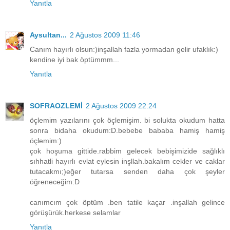
Yanıtla
Aysultan...
2 Ağustos 2009 11:46
Canım hayırlı olsun:)inşallah fazla yormadan gelir ufaklık:)
kendine iyi bak öptümmm...
Yanıtla
SOFRAOZLEMİ
2 Ağustos 2009 22:24
öçlemim yazılarını çok öçlemişim. bi solukta okudum hatta
sonra bidaha okudum:D.bebebe bababa hamiş hamiş
öçlemim:)
çok hoşuma gittide.rabbim gelecek bebişimizide sağlıklı
sıhhatli hayırlı evlat eylesin inşllah.bakalım cekler ve caklar
tutacakmı;)eğer tutarsa senden daha çok şeyler
öğreneceğim:D
canımcım çok öptüm .ben tatile kaçar .inşallah gelince
görüşürük.herkese selamlar
Yanıtla