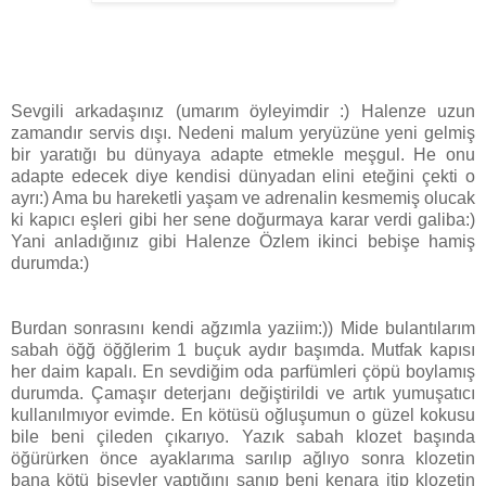
Sevgili arkadaşınız (umarım öyleyimdir :) Halenze uzun
zamandır servis dışı. Nedeni malum yeryüzüne yeni gelmiş
bir yaratığı bu dünyaya adapte etmekle meşgul. He onu
adapte edecek diye kendisi dünyadan elini eteğini çekti o
ayrı:) Ama bu hareketli yaşam ve adrenalin kesmemiş olucak
ki kapıcı eşleri gibi her sene doğurmaya karar verdi galiba:)
Yani anladığınız gibi Halenze Özlem ikinci bebişe hamiş
durumda:)
Burdan sonrasını kendi ağzımla yaziim:)) Mide bulantılarım
sabah öğğ öğğlerim 1 buçuk aydır başımda. Mutfak kapısı
her daim kapalı. En sevdiğim oda parfümleri çöpü boylamış
durumda. Çamaşır deterjanı değiştirildi ve artık yumuşatıcı
kullanılmıyor evimde. En kötüsü oğluşumun o güzel kokusu
bile beni çileden çıkarıyo. Yazık sabah klozet başında
öğürürken önce ayaklarıma sarılıp ağlıyo sonra klozetin
bana kötü bişeyler yaptığını sanıp beni kenara itip klozetin