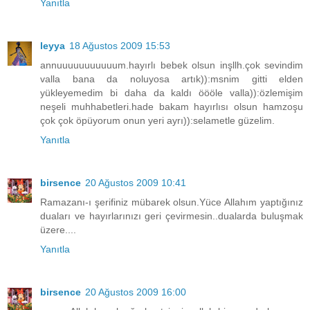
Yanıtla
leyya
18 Ağustos 2009 15:53
annuuuuuuuuuuum.hayırlı bebek olsun inşllh.çok sevindim
valla bana da noluyosa artık)):msnim gitti elden
yükleyemedim bi daha da kaldı öööle valla)):özlemişim
neşeli muhhabetleri.hade bakam hayırlısı olsun hamzoşu
çok çok öpüyorum onun yeri ayrı)):selametle güzelim.
Yanıtla
birsence
20 Ağustos 2009 10:41
Ramazanı-ı şerifiniz mübarek olsun.Yüce Allahım yaptığınız
duaları ve hayırlarınızı geri çevirmesin..dualarda buluşmak
üzere....
Yanıtla
birsence
20 Ağustos 2009 16:00