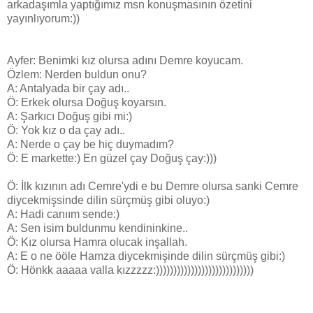
arkadaşımla yaptığımız msn konuşmasının özetini
yayınlıyorum:))
Ayfer: Benimki kız olursa adını Demre koyucam.
Özlem: Nerden buldun onu?
A: Antalyada bir çay adı..
Ö: Erkek olursa Doğuş koyarsın.
A: Şarkıcı Doğuş gibi mi:)
Ö: Yok kız o da çay adı..
A: Nerde o çay be hiç duymadım?
Ö: E markette:) En güzel çay Doğuş çay:)))
Ö: İlk kızının adı Cemre'ydi e bu Demre olursa sanki Cemre
diycekmişsinde dilin sürçmüş gibi oluyo:)
A: Hadi canıım sende:)
A: Sen isim buldunmu kendininkine..
Ö: Kız olursa Hamra olucak inşallah.
A: E o ne ööle Hamza diycekmişinde dilin sürçmüş gibi:)
Ö: Hönkk aaaaa valla kızzzzz:))))))))))))))))))))))))))))