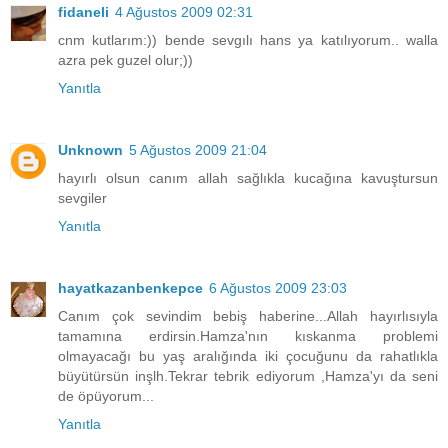
fidaneli
4 Ağustos 2009 02:31
cnm kutlarım:)) bende sevgılı hans ya katılıyorum.. walla
azra pek guzel olur;))
Yanıtla
Unknown
5 Ağustos 2009 21:04
hayırlı olsun canım allah sağlıkla kucağına kavuştursun
sevgiler
Yanıtla
hayatkazanbenkepce
6 Ağustos 2009 23:03
Canım çok sevindim bebiş haberine...Allah hayırlısıyla
tamamına erdirsin.Hamza'nın kıskanma problemi
olmayacağı bu yaş aralığında iki çocuğunu da rahatlıkla
büyütürsün inşlh.Tekrar tebrik ediyorum ,Hamza'yı da seni
de öpüyorum...
Yanıtla