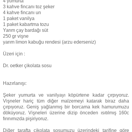
4 yumurta
3 kahve fincanı toz şeker
4 kahve fincanı un
1 paket vanilya
1 paket kabartma tozu
Yarım çay bardağı süt
250 gr vişne
yarım limon kabuğu rendesi (arzu ederseniz)
Üzeri için :
Dr. oetker çikolata sosu
Hazırlanışı:
Şeker yumurta ve vanilyayı köpürtene kadar çırpıyoruz.
Vişneler hariç tüm diğer malzemeyi katarak biraz daha
çırpıyoruz. Geniş yağlanmış bir borcama kek hamurumuzu
döküyoruz. Vişneleri üzerine dizip önceden ısıtılmış 160c
fırınımızda pişiriyoruz.
Diğer tarafta çikolata sosumuzu üzerindeki tarifine göre