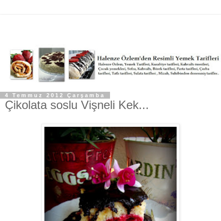
4 Temmuz 2012 Çarşamba
Çikolata soslu Vişneli Kek...