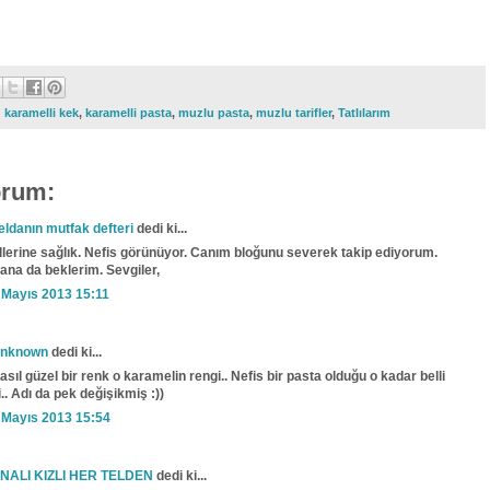
:
karamelli kek
,
karamelli pasta
,
muzlu pasta
,
muzlu tarifler
,
Tatlılarım
orum:
eldanın mutfak defteri
dedi ki...
llerine sağlık. Nefis görünüyor. Canım bloğunu severek takip ediyorum.
ana da beklerim. Sevgiler,
 Mayıs 2013 15:11
nknown
dedi ki...
asıl güzel bir renk o karamelin rengi.. Nefis bir pasta olduğu o kadar belli
i.. Adı da pek değişikmiş :))
 Mayıs 2013 15:54
NALI KIZLI HER TELDEN
dedi ki...