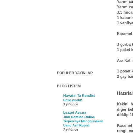
Yarım ça
Yarım ça
3,5 finc
1 kabart
1 vanily
Karamel 
3 çorba 
1 paket
Ara Kat i
1 poşet 
POPÜLER YAYINLAR
2 çay ba
BLOG LISTEM
Hazırlan
Hayatın Ta Kendisi
Hello world!
Kekini h
3 yıl önce
diğer ke
Lezzet Avcısı
döküp 16
Judi Domino Online
Terpercaya Menggunakan
Karamel 
Uang Asli Rupiah
7 yıl önce
rengi ç