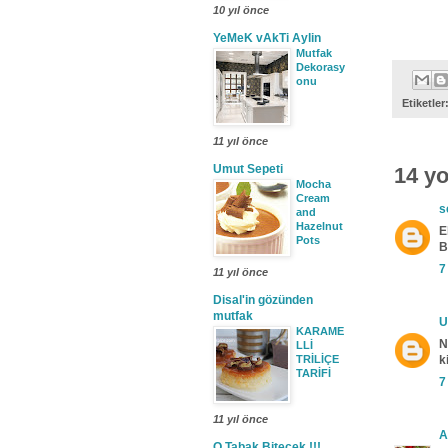
10 yıl önce
YeMeK vAkTi Aylin
Mutfak
Dekorasy
onu
Etiketler
11 yıl önce
Umut Sepeti
14 y
Mocha
Cream
s
and
Hazelnut
E
Pots
B
7
11 yıl önce
Disal'in gözünden
mutfak
U
KARAME
N
LLİ
TRİLİÇE
k
TARİFİ
7
11 yıl önce
A
O Tabak Bitecek !!!