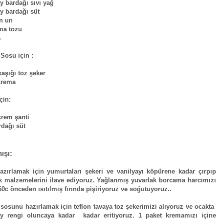
y bardağı sıvı yağ
y bardağı süt
an un
ma tozu
a
Sosu için :
kaşığı toz şeker
 krema
çin:
krem şanti
rdağı süt
ışı:
azırlamak için yumurtaları şekeri ve vanilyayı köpürene kadar çırpıp
k malzemelerini ilave ediyoruz. Yağlanmış yuvarlak borcama harcımızı
0c önceden ısıtılmış fırında pişiriyoruz ve soğutuyoruz..
sosunu hazırlamak için teflon tavaya toz şekerimizi alıyoruz ve ocakta
ay rengi oluncaya kadar kadar eritiyoruz. 1 paket kremamızı içine