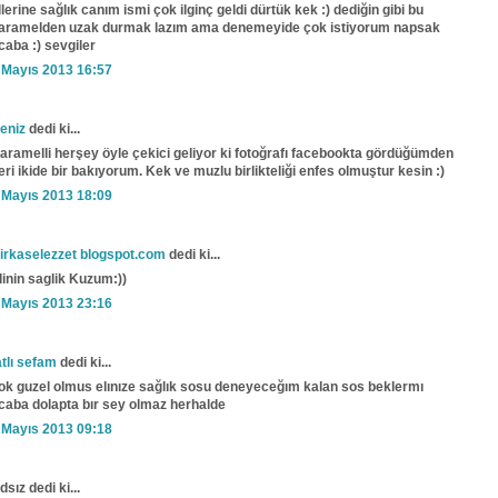
llerine sağlık canım ismi çok ilginç geldi dürtük kek :) dediğin gibi bu
aramelden uzak durmak lazım ama denemeyide çok istiyorum napsak
caba :) sevgiler
 Mayıs 2013 16:57
eniz
dedi ki...
aramelli herşey öyle çekici geliyor ki fotoğrafı facebookta gördüğümden
eri ikide bir bakıyorum. Kek ve muzlu birlikteliği enfes olmuştur kesin :)
 Mayıs 2013 18:09
irkaselezzet blogspot.com
dedi ki...
linin saglik Kuzum:))
 Mayıs 2013 23:16
atlı sefam
dedi ki...
ok guzel olmus elınıze sağlık sosu deneyeceğım kalan sos beklermı
caba dolapta bır sey olmaz herhalde
 Mayıs 2013 09:18
dsız dedi ki...