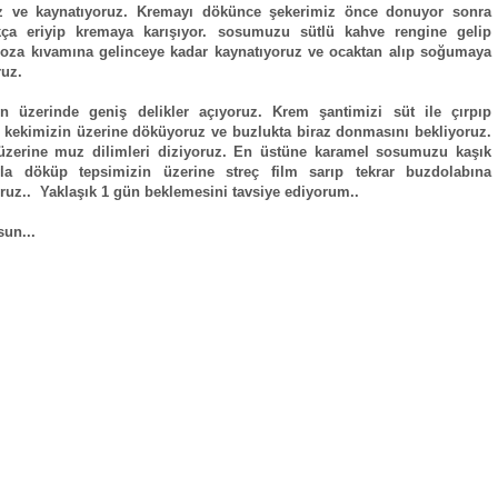
uz ve kaynatıyoruz. Kremayı dökünce şekerimiz önce donuyor sonra
kça eriyip kremaya karışıyor. sosumuzu sütlü kahve rengine gelip
oza kıvamına gelinceye kadar kaynatıyoruz ve ocaktan alıp soğumaya
ruz.
in üzerinde geniş delikler açıyoruz. Krem şantimizi süt ile çırpıp
kekimizin üzerine döküyoruz ve buzlukta biraz donmasını bekliyoruz.
 üzerine muz dilimleri diziyoruz. En üstüne karamel sosumuzu kaşık
yla döküp tepsimizin üzerine streç film sarıp tekrar buzdolabına
oruz.. Yaklaşık 1 gün beklemesini tavsiye ediyorum..
sun...