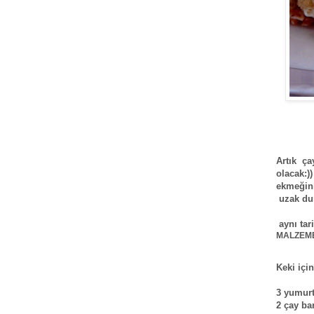
Artık ç
olacak:)
ekmeğini
uzak du
aynı tari
MALZEME
Keki için
3 yumur
2 çay ba