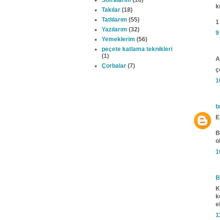
Sofralarım
(16)
k
Takılar
(18)
Tatlılarım
(55)
1
Yazılarım
(32)
9
Yemeklerim
(56)
peçete katlama teknikleri
(1)
A
Çorbalar
(7)
ç
1
b
E
B
o
1
B
K
k
e
1