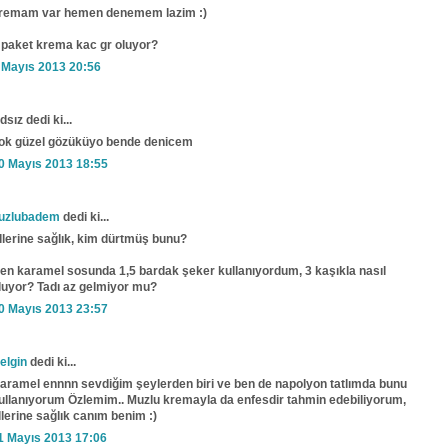
remam var hemen denemem lazim :)
 paket krema kac gr oluyor?
 Mayıs 2013 20:56
dsız dedi ki...
ok güzel gözüküyo bende denicem
0 Mayıs 2013 18:55
uzlubadem
dedi ki...
llerine sağlık, kim dürtmüş bunu?
en karamel sosunda 1,5 bardak şeker kullanıyordum, 3 kaşıkla nasıl
luyor? Tadı az gelmiyor mu?
0 Mayıs 2013 23:57
elgin
dedi ki...
aramel ennnn sevdiğim şeylerden biri ve ben de napolyon tatlımda bunu
ullanıyorum Özlemim.. Muzlu kremayla da enfesdir tahmin edebiliyorum,
llerine sağlık canım benim :)
1 Mayıs 2013 17:06