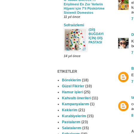
e
Erişilmesi En Zor Yerlerin
k
Hijyeni için 7'li Püskürtme
a
Sistemli Domestos
11 yıl önce
7
Sofraözlemi
(DİŞ
BUĞDAYI
D
İÇİN) DİŞ
K
PASTASI
b
7
14 yıl önce
B
ETIKETLER
E
Böreklerim
(18)
7
Güzel Fikirler
(10)
Hamur işleri
(25)
t
Kahvaltı önerileri
(11)
Kampanyalarım
(1)
c
a
Keklerim
(21)
8
Kurabiyelerim
(15)
Pastalarım
(23)
Salatalarım
(15)
A