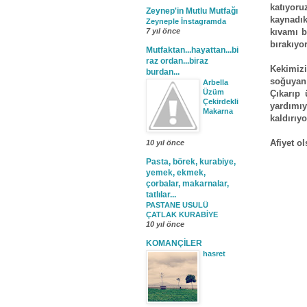
katıyor
Zeynep'in Mutlu Mutfağı
kaynadı
Zeyneple İnstagramda
kıvamı b
7 yıl önce
bırakıyo
Mutfaktan...hayattan...bi
raz ordan...biraz
Kekimiz
burdan...
soğuyan 
Arbella
Üzüm
Çıkarıp
Çekirdekli
yardımı
Makarna
kaldırıy
Afiyet ol
10 yıl önce
Pasta, börek, kurabiye,
yemek, ekmek,
çorbalar, makarnalar,
tatlılar...
PASTANE USULÜ
ÇATLAK KURABİYE
10 yıl önce
KOMANÇİLER
hasret