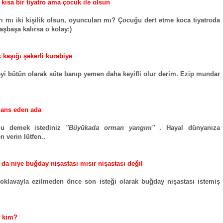
k kısa bir tiyatro ama çocuk ile olsun
rı mı iki kişilik olsun, oyuncuları mı? Çocuğu dert etme koca tiyatroda
başbaşa kalırsa o kolay:)
 kaşığı şekerli kurabiye
yi bütün olarak süte banıp yemen daha keyifli olur derim. Ezip mundar
dans eden ada
u demek istediniz
''Büyükada orman yangını''
. Hayal dünyanıza
n verin lütfen..
 da niye buğday nişastası mısır nişastası değil
oklavayla ezilmeden önce son isteği olarak buğday nişastası istemiş
.
e kim?