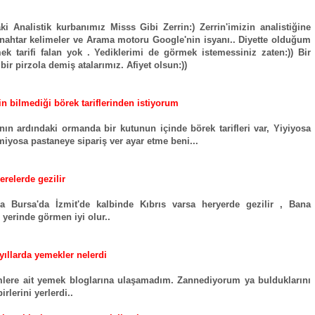
ki Analistik kurbanımız Misss Gibi Zerrin:) Zerrin'imizin analistiğine
anahtar kelimeler ve Arama motoru Google'nin isyanı.. Diyette olduğum
ek tarifi falan yok . Yediklerimi de görmek istemessiniz zaten:)) Bir
bir pirzola demiş atalarımız. Afiyet olsun:))
n bilmediği börek tariflerinden istiyorum
nın ardındaki ormanda bir kutunun içinde börek tarifleri var, Yiyiyosa
emiyosa pastaneye sipariş ver ayar etme beni...
erelerde gezilir
da Bursa'da İzmit'de kalbinde Kıbrıs varsa heryerde gezilir , Bana
 yerinde görmen iyi olur..
 yıllarda yemekler nelerdi
lere ait yemek bloglarına ulaşamadım. Zannediyorum ya bulduklarını
irlerini yerlerdi..