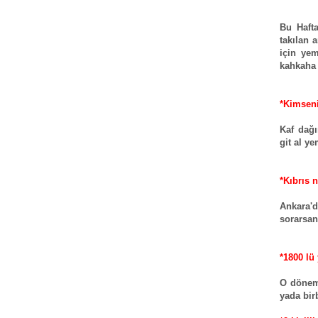
Bu Hafta
takılan 
için yem
kahkaha 
*Kimseni
Kaf dağı
git al y
*Kıbrıs n
Ankara'
sorarsan
*1800 lü
O dönem
yada birb