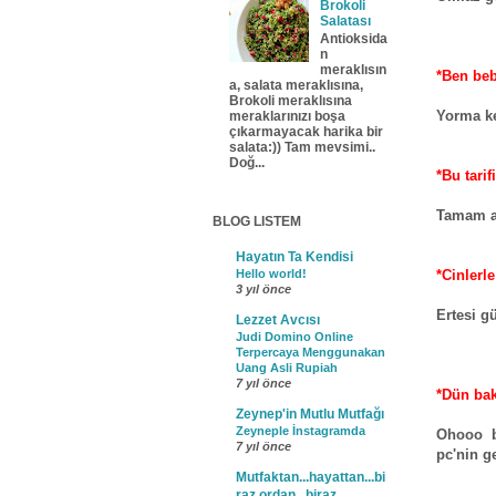
Brokoli
Salatası
Antioksida
n
meraklısın
*Ben beb
a, salata meraklısına,
Brokoli meraklısına
Yorma ke
meraklarınızı boşa
çıkarmayacak harika bir
salata:)) Tam mevsimi..
Doğ...
*Bu tari
Tamam ar
BLOG LISTEM
Hayatın Ta Kendisi
*Cinlerle
Hello world!
3 yıl önce
Ertesi g
Lezzet Avcısı
Judi Domino Online
Terpercaya Menggunakan
Uang Asli Rupiah
7 yıl önce
*Dün bak
Zeynep'in Mutlu Mutfağı
Zeyneple İnstagramda
Ohooo b
7 yıl önce
pc'nin g
Mutfaktan...hayattan...bi
raz ordan...biraz