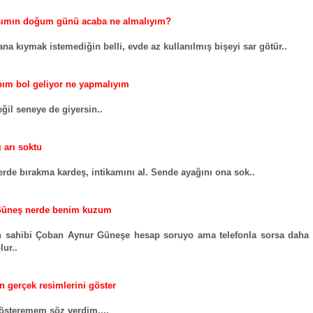
şımın doğum günü acaba ne almalıyım?
ana kıymak istemediğin belli, evde az kullanılmış bişeyi sar götür..
ım bol geliyor ne yapmalıyım
ğil seneye de giyersin..
 arı soktu
erde bırakma kardeş, intikamını al. Sende ayağını ona sok..
Güneş nerde benim kuzum
 sahibi Çoban Aynur Güneşe hesap soruyo ama telefonla sorsa daha
lur..
 gerçek resimlerini göster
österemem söz verdim....