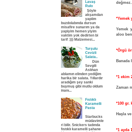
Lavaş
değmez. 
Rulo
Şöyle
akşamdan
*Yemek y
yapiim
buzdolabında dursun
misafire sunarım ya da
Yemek y
yapiyim hemen yiyim
aloo be
vaktim yok dedirten bi
tarif :))) Malzemesi...
Turşulu
*Örgü ö
Cevizli
Salata..
Banada l
Dün
Sevgili
Aslıhan
ablamın elinden yediğim
*1 ekim 
harika bir salata. Yıllardır
aradığım şey sanki
buymuş gibi mutlu oldum
Zaman ma
inanı...
Fıstıklı
*100 gr.
Karamelli
Pasta
Haşla ve
Starbucks
müdavimle
ri bilir. Snickers tadında
fıstıklı karamelli şahane
*1 ayda 