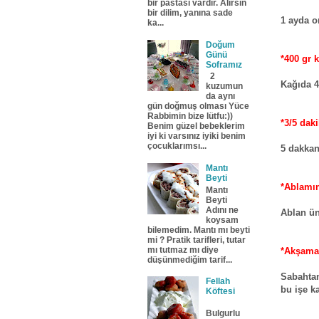
bir pastası vardır. Alırsın
bir dilim, yanına sade
1 ayda o
ka...
Doğum
Günü
*400 gr 
Soframız
2
Kağıda 4
kuzumun
da aynı
gün doğmuş olması Yüce
Rabbimin bize lütfu:))
*3/5 daki
Benim güzel bebeklerim
iyi ki varsınız iyiki benim
çocuklarımsı...
5 dakkanı
Mantı
Beyti
*Ablamı
Mantı
Beyti
Adını ne
Ablan ün
koysam
bilemedim. Mantı mı beyti
mi ? Pratik tarifleri, tutar
mı tutmaz mı diye
*Akşama
düşünmediğim tarif...
Sabahtan
Fellah
bu işe k
Köftesi
Bulgurlu