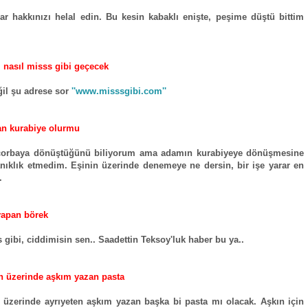
ar hakkınızı helal edin. Bu kesin kabaklı enişte, peşime düştü bittim
 nasıl misss gibi geçecek
il şu adrese sor
''www.misssgibi.com''
n kurabiye olurmu
 çorbaya dönüştüğünü biliyorum ama adamın kurabiyeye dönüşmesine
nıklık etmedim. Eşinin üzerinde denemeye ne dersin, bir işe yarar en
.
yapan börek
 gibi, ciddimisin sen.. Saadettin Teksoy'luk haber bu ya..
n üzerinde aşkım yazan pasta
 üzerinde ayrıyeten aşkım yazan başka bi pasta mı olacak. Aşkın için