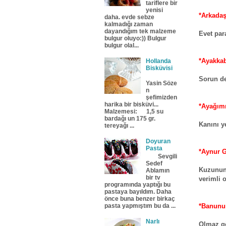
tariflere bir
yenisi
*Arkada
daha. evde sebze
kalmadığı zaman
dayandığım tek malzeme
Evet par
bulgur oluyo:)) Bulgur
bulgur olal...
*Ayakkab
Hollanda
Bisküvisi
Sorun de
Yasin Söze
n
şefimizden
harika bir bisküvi...
*Ayağımı
Malzemesi: 1,5 su
bardağı un 175 gr.
Kanını y
tereyağı ...
Doyuran
Pasta
*Aynur 
Sevgili
Sedef
Kuzunun
Ablamın
bir tv
verimli o
programında yaptığı bu
pastaya bayıldım. Daha
önce buna benzer birkaç
*Banunun
pasta yapmıştım bu da ...
Narlı
Olmaz g