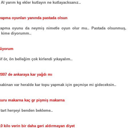
Al yarım kg ekler kutlayın ne kutlayacksanız..
apma oyunları yanında pastada olsun
apma oyunu da neymiş nimetle oyun olur mu.. Pastada olsunmuş,
n kime diyorumm..
rüyorum
if ör, ön belleğim çok kirlendi yıkayalım..
2007 de ankaraya kar yağdı mı
kinan var heralde kar topu yapmak için geçmişe mi gideceksin..
 kuru makarna kaç gr pişmiş makarna
 tart herşeyi benden bekleme..
10 kilo verin bir daha geri aldırmayan diyet