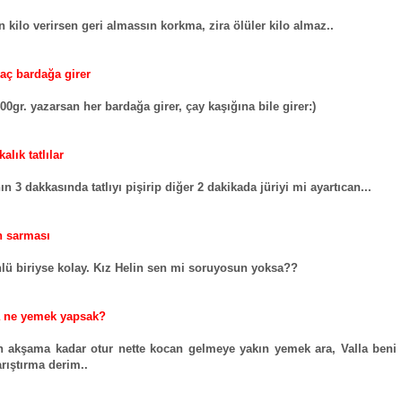
n kilo verirsen geri almassın korkma, zira ölüler kilo almaz..
kaç bardağa girer
00gr. yazarsan her bardağa girer, çay kaşığına bile girer:)
kalık tatlılar
n 3 dakkasında tatlıyı pişirip diğer 2 dakikada jüriyi mi ayartıcan...
n sarması
lü biriyse kolay. Kız Helin sen mi soruyosun yoksa??
 ne yemek yapsak?
 akşama kadar otur nette kocan gelmeye yakın yemek ara, Valla beni
arıştırma derim..