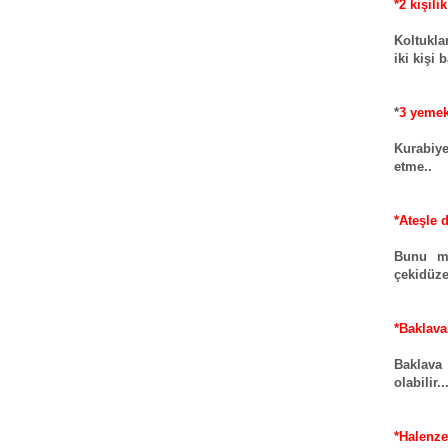
*2 kişili
Koltukla
iki kişi 
*
3 yemek
Kurabiye
etme..
*Ateşle 
Bunu m
çekidüze
*Baklava
Baklava 
olabilir..
*Halenz