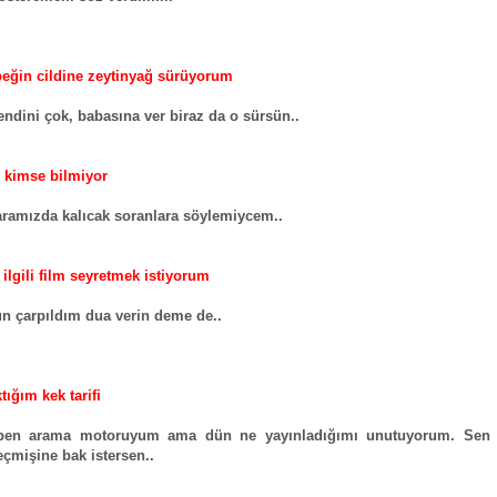
eğin cildine zeytinyağ sürüyorum
ndini çok, babasına ver biraz da o sürsün..
fi kimse bilmiyor
amızda kalıcak soranlara söylemiycem..
 ilgili film seyretmek istiyorum
ün çarpıldım dua verin deme de..
tığım kek tarifi
en arama motoruyum ama dün ne yayınladığımı unutuyorum. Sen
eçmişine bak istersen..