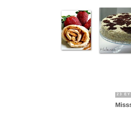
23 EY
Misss