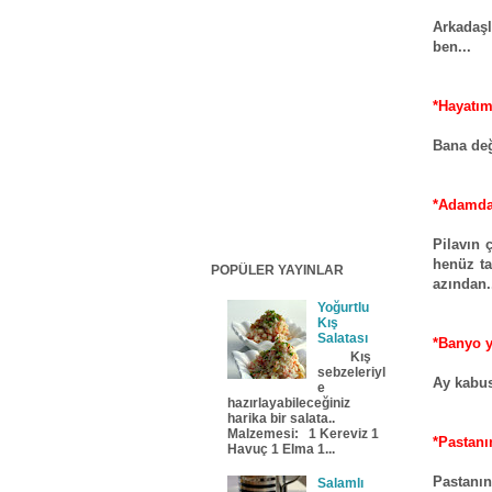
Arkadaşl
ben...
*Hayatım
Bana değ
*Adamda
Pilavın
henüz ta
POPÜLER YAYINLAR
azından.
Yoğurtlu
Kış
Salatası
*Banyo 
Kış
sebzeleriyl
Ay kabus
e
hazırlayabileceğiniz
harika bir salata..
Malzemesi: 1 Kereviz 1
*Pastanı
Havuç 1 Elma 1...
Pastanın
Salamlı