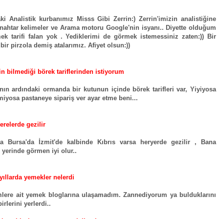
ki Analistik kurbanımız Misss Gibi Zerrin:) Zerrin'imizin analistiğine
anahtar kelimeler ve Arama motoru Google'nin isyanı.. Diyette olduğum
ek tarifi falan yok . Yediklerimi de görmek istemessiniz zaten:)) Bir
bir pirzola demiş atalarımız. Afiyet olsun:))
n bilmediği börek tariflerinden istiyorum
nın ardındaki ormanda bir kutunun içinde börek tarifleri var, Yiyiyosa
emiyosa pastaneye sipariş ver ayar etme beni...
erelerde gezilir
da Bursa'da İzmit'de kalbinde Kıbrıs varsa heryerde gezilir , Bana
 yerinde görmen iyi olur..
 yıllarda yemekler nelerdi
lere ait yemek bloglarına ulaşamadım. Zannediyorum ya bulduklarını
irlerini yerlerdi..