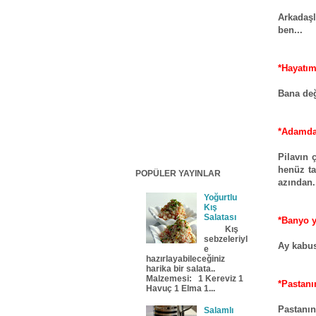
Arkadaşl
ben...
*Hayatım
Bana değ
*Adamda
Pilavın
henüz ta
POPÜLER YAYINLAR
azından.
Yoğurtlu
Kış
Salatası
*Banyo 
Kış
sebzeleriyl
Ay kabus
e
hazırlayabileceğiniz
harika bir salata..
Malzemesi: 1 Kereviz 1
*Pastanı
Havuç 1 Elma 1...
Pastanın
Salamlı