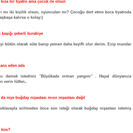
k kısa bir tiyatro ama çocuk ile olsun
rı mı iki kişilik olsun, oyuncuları mı? Çocuğu dert etme koca tiyatroda
başbaşa kalırsa o kolay:)
 kaşığı şekerli kurabiye
yi bütün olarak süte banıp yemen daha keyifli olur derim. Ezip mundar
dans eden ada
u demek istediniz
''Büyükada orman yangını''
. Hayal dünyanıza
n verin lütfen..
 da niye buğday nişastası mısır nişastası değil
oklavayla ezilmeden önce son isteği olarak buğday nişastası istemiş
.
e kim?