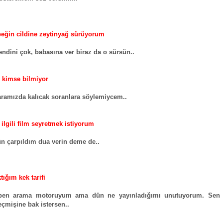
eğin cildine zeytinyağ sürüyorum
ndini çok, babasına ver biraz da o sürsün..
fi kimse bilmiyor
amızda kalıcak soranlara söylemiycem..
 ilgili film seyretmek istiyorum
ün çarpıldım dua verin deme de..
tığım kek tarifi
en arama motoruyum ama dün ne yayınladığımı unutuyorum. Sen
eçmişine bak istersen..