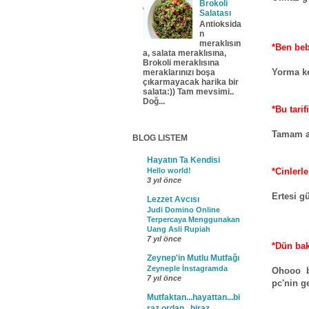
Brokoli
Salatası
Antioksida
n
meraklısın
*Ben beb
a, salata meraklısına,
Brokoli meraklısına
Yorma ke
meraklarınızı boşa
çıkarmayacak harika bir
salata:)) Tam mevsimi..
Doğ...
*Bu tari
Tamam ar
BLOG LISTEM
Hayatın Ta Kendisi
*Cinlerle
Hello world!
3 yıl önce
Ertesi g
Lezzet Avcısı
Judi Domino Online
Terpercaya Menggunakan
Uang Asli Rupiah
7 yıl önce
*Dün bak
Zeynep'in Mutlu Mutfağı
Zeyneple İnstagramda
Ohooo b
7 yıl önce
pc'nin g
Mutfaktan...hayattan...bi
raz ordan...biraz