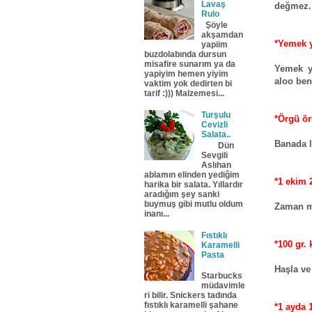
Lavaş
değmez. 
Rulo
Şöyle
akşamdan
*Yemek y
yapiim
buzdolabında dursun
misafire sunarım ya da
Yemek y
yapiyim hemen yiyim
aloo be
vaktim yok dedirten bi
tarif :))) Malzemesi...
Turşulu
*Örgü ö
Cevizli
Salata..
Banada l
Dün
Sevgili
Aslıhan
ablamın elinden yediğim
*1 ekim 
harika bir salata. Yıllardır
aradığım şey sanki
buymuş gibi mutlu oldum
Zaman ma
inanı...
Fıstıklı
*100 gr.
Karamelli
Pasta
Haşla ve
Starbucks
müdavimle
ri bilir. Snickers tadında
fıstıklı karamelli şahane
*1 ayda 