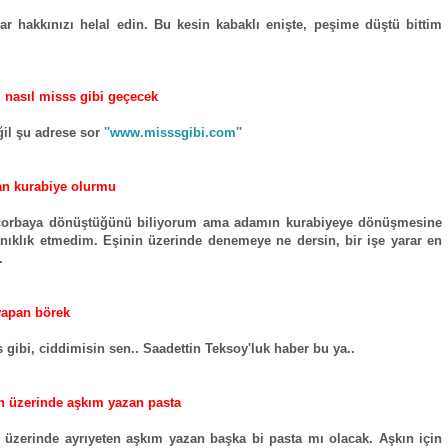
ar hakkınızı helal edin. Bu kesin kabaklı enişte, peşime düştü bittim
 nasıl misss gibi geçecek
il şu adrese sor
''www.misssgibi.com''
n kurabiye olurmu
 çorbaya dönüştüğünü biliyorum ama adamın kurabiyeye dönüşmesine
nıklık etmedim. Eşinin üzerinde denemeye ne dersin, bir işe yarar en
.
yapan börek
 gibi, ciddimisin sen.. Saadettin Teksoy'luk haber bu ya..
n üzerinde aşkım yazan pasta
 üzerinde ayrıyeten aşkım yazan başka bi pasta mı olacak. Aşkın için