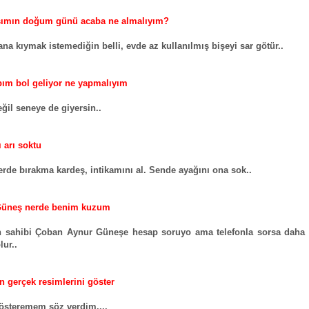
şımın doğum günü acaba ne almalıyım?
ana kıymak istemediğin belli, evde az kullanılmış bişeyi sar götür..
ım bol geliyor ne yapmalıyım
ğil seneye de giyersin..
 arı soktu
erde bırakma kardeş, intikamını al. Sende ayağını ona sok..
Güneş nerde benim kuzum
 sahibi Çoban Aynur Güneşe hesap soruyo ama telefonla sorsa daha
lur..
 gerçek resimlerini göster
österemem söz verdim....