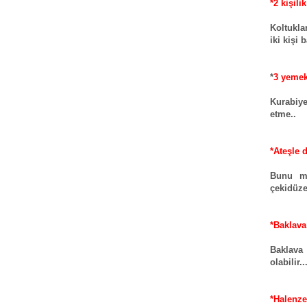
*2 kişili
Koltukla
iki kişi 
*
3 yemek
Kurabiye
etme..
*Ateşle 
Bunu m
çekidüze
*Baklava
Baklava 
olabilir..
*Halenz