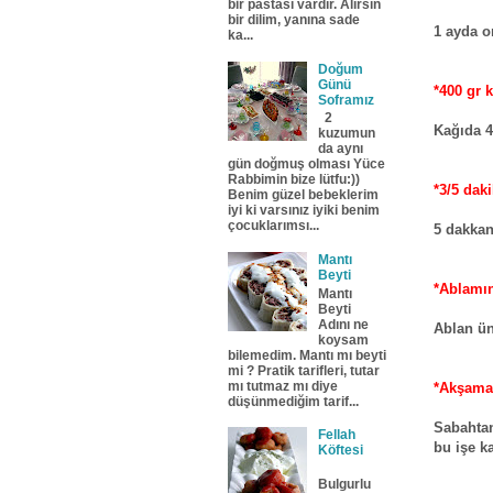
bir pastası vardır. Alırsın
bir dilim, yanına sade
1 ayda o
ka...
Doğum
Günü
*400 gr 
Soframız
2
Kağıda 4
kuzumun
da aynı
gün doğmuş olması Yüce
Rabbimin bize lütfu:))
*3/5 daki
Benim güzel bebeklerim
iyi ki varsınız iyiki benim
çocuklarımsı...
5 dakkanı
Mantı
Beyti
*Ablamı
Mantı
Beyti
Adını ne
Ablan ün
koysam
bilemedim. Mantı mı beyti
mi ? Pratik tarifleri, tutar
mı tutmaz mı diye
*Akşama
düşünmediğim tarif...
Sabahtan
Fellah
bu işe k
Köftesi
Bulgurlu