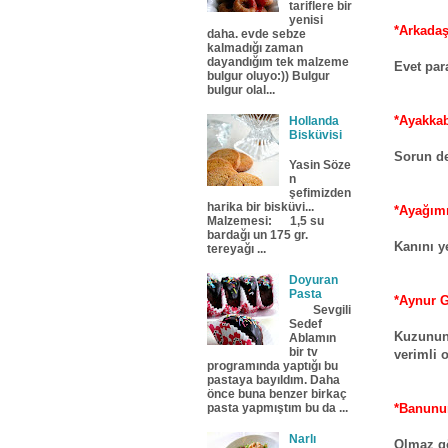
tariflere bir
yenisi
*Arkada
daha. evde sebze
kalmadığı zaman
dayandığım tek malzeme
Evet par
bulgur oluyo:)) Bulgur
bulgur olal...
*Ayakkab
Hollanda
Bisküvisi
Sorun de
Yasin Söze
n
şefimizden
harika bir bisküvi...
*Ayağımı
Malzemesi: 1,5 su
bardağı un 175 gr.
Kanını y
tereyağı ...
Doyuran
Pasta
*Aynur 
Sevgili
Sedef
Kuzunun
Ablamın
bir tv
verimli o
programında yaptığı bu
pastaya bayıldım. Daha
önce buna benzer birkaç
*Banunun
pasta yapmıştım bu da ...
Narlı
Olmaz g