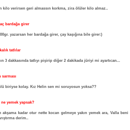
n kilo verirsen geri almassın korkma, zira ölüler kilo almaz..
kaç bardağa girer
00gr. yazarsan her bardağa girer, çay kaşığına bile girer:)
kalık tatlılar
n 3 dakkasında tatlıyı pişirip diğer 2 dakikada jüriyi mi ayartıcan...
n sarması
lü biriyse kolay. Kız Helin sen mi soruyosun yoksa??
 ne yemek yapsak?
 akşama kadar otur nette kocan gelmeye yakın yemek ara, Valla beni
arıştırma derim..