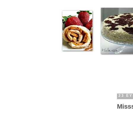
23 EY
Misss