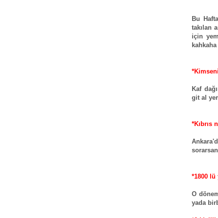
Bu Hafta
takılan 
için yem
kahkaha 
*Kimseni
Kaf dağı
git al y
*Kıbrıs n
Ankara'
sorarsan
*1800 lü
O dönem
yada birb