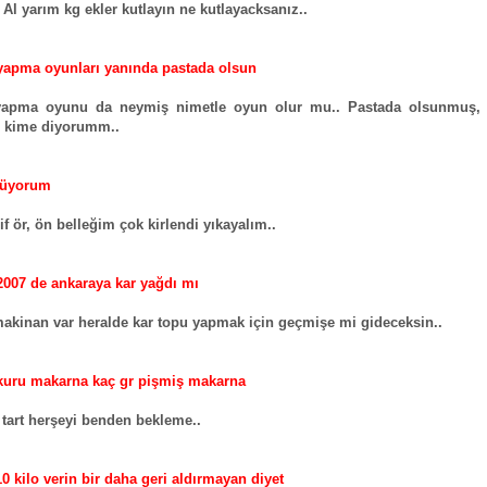
Al yarım kg ekler kutlayın ne kutlayacksanız..
apma oyunları yanında pastada olsun
apma oyunu da neymiş nimetle oyun olur mu.. Pastada olsunmuş,
n kime diyorumm..
rüyorum
if ör, ön belleğim çok kirlendi yıkayalım..
2007 de ankaraya kar yağdı mı
kinan var heralde kar topu yapmak için geçmişe mi gideceksin..
 kuru makarna kaç gr pişmiş makarna
 tart herşeyi benden bekleme..
10 kilo verin bir daha geri aldırmayan diyet