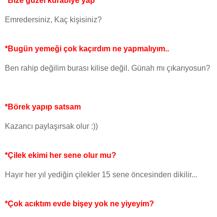
*Bize güzel kurabiye yap
Emredersiniz, Kaç kişisiniz?
*Bugün yemeği çok kaçırdım ne yapmalıyım..
Ben rahip değilim burası kilise değil. Günah mı çıkarıyosun?
*Börek yapıp satsam
Kazancı paylaşırsak olur :))
*Çilek ekimi her sene olur mu?
Hayır her yıl yediğin çilekler 15 sene öncesinden dikilir...
*Çok acıktım evde bişey yok ne yiyeyim?