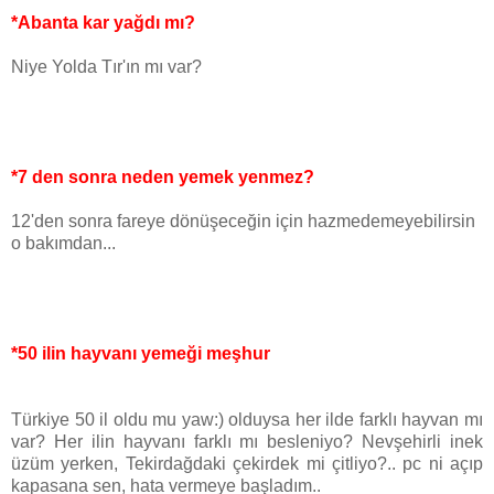
*Abanta kar yağdı mı?
Niye Yolda Tır'ın mı var?
*7 den sonra neden yemek yenmez?
12'den sonra fareye dönüşeceğin için hazmedemeyebilirsin
o bakımdan...
*50 ilin hayvanı yemeği meşhur
Türkiye 50 il oldu mu yaw:) olduysa her ilde farklı hayvan mı
var? Her ilin hayvanı farklı mı besleniyo? Nevşehirli inek
üzüm yerken, Tekirdağdaki çekirdek mi çitliyo?.. pc ni açıp
kapasana sen, hata vermeye başladım..