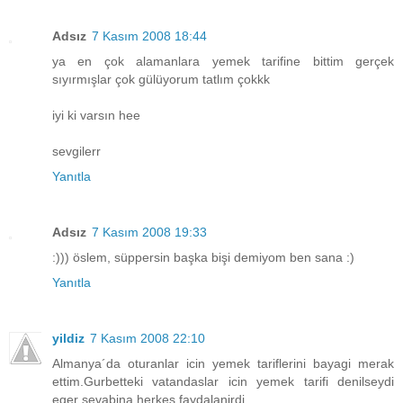
Adsız
7 Kasım 2008 18:44
ya en çok alamanlara yemek tarifine bittim gerçek
sıyırmışlar çok gülüyorum tatlım çokkk
iyi ki varsın hee
sevgilerr
Yanıtla
Adsız
7 Kasım 2008 19:33
:))) öslem, süppersin başka bişi demiyom ben sana :)
Yanıtla
yildiz
7 Kasım 2008 22:10
Almanya´da oturanlar icin yemek tariflerini bayagi merak
ettim.Gurbetteki vatandaslar icin yemek tarifi denilseydi
eger sevabina herkes faydalanirdi.