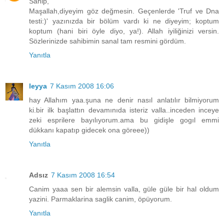
Sahip,
Maşallah,diyeyim göz değmesin. Geçenlerde 'Truf ve Dna
testi:)' yazınızda bir bölüm vardı ki ne diyeyim; koptum
koptum (hani biri öyle diyo, ya!). Allah iyiliğinizi versin.
Sözlerinizde sahibimin sanal tam resmini gördüm.
Yanıtla
leyya
7 Kasım 2008 16:06
hay Allahım yaa.şuna ne denir nasıl anlatılır bilmiyorum
ki.bir ilk başlattın devamınıda isteriz valla..inceden inceye
zeki esprilere bayılıyorum.ama bu gidişle gogıl emmi
dükkanı kapatıp gidecek ona göreee))
Yanıtla
Adsız
7 Kasım 2008 16:54
Canim yaaa sen bir alemsin valla, güle güle bir hal oldum
yazini. Parmaklarina saglik canim, öpüyorum.
Yanıtla