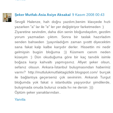
Şeker Mutfak-Asia Asiye Aksakal
9 Kasım 2008 00:43
Sevgili Halenze, hah doğru yazdım,benim klavyede hızlı
yazarken "a" lar ile "e" ler yer değiştiriyor farketmeden :)
Ziyaretine sevindim, daha dün senin bloğundaydım, gezdim
yorum yazmadan çıktım. Sonra bir taslak hazırladım
senden bahseden :)yayınladığım zaman şıısttt diyecektim
sana fakat kalp kalbe karşıdır derler. Hissettin mi nedir
gelmişsin bugün bloğuma :)) Küsmem canım neden
küseyim :) Dün okuduğuma göre bir kaç tanıdık isimle
boğaza karşı kahvaltı yapmışsınız. Afiyet şeker olsun,
sefanız olsuun. Ankara-İstanbul buluşmasından haberiniz
varmı? http://mutlulukmutfaktagizlidir.blogspot.com/ burçak
ile bağlantıya geçerseniz çok sevinirim. Ankaralı Turgut
bloğumda yok fakat o istanbulda yaşıyordur şimdilerde,
buluşmada onuda buluruz orada hıı ne dersin :)))
Öptüm şeker yanaklarından..
Yanıtla