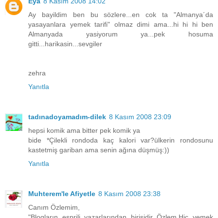
Eya
8 Kasım 2008 14:02
Ay bayildim ben bu sözlere...en cok ta "Almanya´da
yasayanlara yemek tarifi" olmaz dimi ama...hi hi hi ben
Almanyada yasiyorum ya...pek hosuma
gitti...harikasin...sevgiler
zehra
Yanıtla
tadınadoyamadım-dilek
8 Kasım 2008 23:09
hepsi komik ama bitter pek komik ya
bide *Çilekli rondoda kaç kalori var?ülkerin rondosunu
kastetmiş gariban ama senin ağına düşmüş:))
Yanıtla
Muhterem'le Afiyetle
8 Kasım 2008 23:38
Canım Özlemim,
"Blogların esprili yazarlarından birisidir Özlem.Hiç yemek