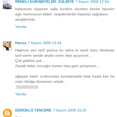
RENKLİ KURABİYELER- ZÜLBİYE
7 Kasım 2008 12:54
halezecim süpersin valla kırıldım okurken benim favorim
aşkı memnunun bitteri. neşelendirdin hepimizi sağolasın.
sevgilerimle,
Yanıtla
Hansa
7 Kasım 2008 13:44
Halenze sen tarif yazma bu daha bi sardı beni..Herkeste
tarif varmı sende analiz varmı diye açıyorum ...
Çok güldüm çok...
Zavallı bitter, kızcağız esmer olsa gam yemyicem....
ağlayan kekin zırıltısından kurtulamadık bide hasta kek ha
nolur kliniğe dönemsin ortalık...
:)))))))))))))))))
Yanıtla
DÜDÜKLÜ TENCERE
7 Kasım 2008 15:26