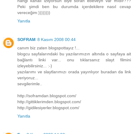
hangi kanalı izliyorsun diye soran ebeveyn var mıdır???
Peki şimdi ben bu durumda içerdekilere nasıl cevap
vereceğim:))))))))
Yanıtla
SOFRAM
8 Kasım 2008 00:44
canım biz zaten blogspottayız !...
blogcu sayfalarındaki bu yazılarımızın altında o sayfaya ait
bağlantı linki var... onu tıklarsanız slayt filmini
izleyebilirsiniz... :-)
yazılarımı ve slaytlarımızı orada yayınlıyor buradan da link
veriyoruz...
sevgilerimle..
http://soframdan.blogspot.com/
http://gittiklerimden.blogspot.com/
http://gidilesiyerler.blogspot.com/
Yanıtla