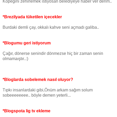
Köpeğini zehirlemek istiyosan belediyeye haber ver derim..
*Brezilyada tüketilen içecekler
Burdaki demli çay, okkalı kahve seni açmadı galiba..
*Blogumu geri istiyorum
Çağır, dönerse senindir dönmezse hiç bir zaman senin
olmamaıştır..:)
*Bloglarda sobelemek nasıl oluyor?
Tıpkı insanlardaki gibi,Önüm arkam sağım solum
sobeeeeeeee.. böyle demen yeterli...
*Blogspota lig tv ekleme