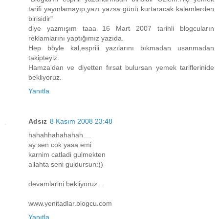
tarifi yayınlamayıp,yazı yazsa günü kurtaracak kalemlerden
birisidir"
diye yazmışım taaa 16 Mart 2007 tarihli blogcuların
reklamlarını yaptığımız yazıda.
Hep böyle kal,esprili yazılarını bıkmadan usanmadan
takipteyiz.
Hamza'dan ve diyetten fırsat bulursan yemek tariflerinide
bekliyoruz.
Yanıtla
Adsız
8 Kasım 2008 23:48
hahahhahahahah....
ay sen cok yasa emi
karnim catladi gulmekten
allahta seni guldursun:))
devamlarini bekliyoruz....
www.yenitadlar.blogcu.com
Yanıtla