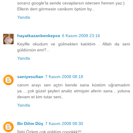
sorarız google'la sende cevaplarsın istersen hemen yaz:)
Ellerin dert görmesin canikom öptüm by...
Yanıtla
hayatkazanbenkepce
6 Kasım 2008 23:16
Keyifle okudum ve gülmekten katıldım . Allah da seni
güldürsün emi?...
Yanıtla
saniyesultan
7 Kasım 2008 08:18
canım arayı sen açtın bende sana küstüm uğramadım
ya.....çok güzel şeyleri analiz etmişsin aferin sana ...yoluna
devam et kim tutar seni..
Yanıtla
Bir Dilim Düş
7 Kasım 2008 08:30
İlahi Özlem çok güldüm çoookkk!!!