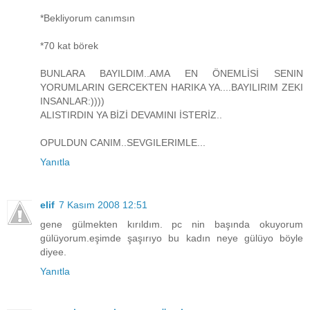
*Bekliyorum canımsın
*70 kat börek
BUNLARA BAYILDIM..AMA EN ÖNEMLİSİ SENIN
YORUMLARIN GERCEKTEN HARIKA YA....BAYILIRIM ZEKI
INSANLAR:))))
ALISTIRDIN YA BİZİ DEVAMINI İSTERİZ..
OPULDUN CANIM..SEVGILERIMLE...
Yanıtla
elif
7 Kasım 2008 12:51
gene gülmekten kırıldım. pc nin başında okuyorum
gülüyorum.eşimde şaşırıyo bu kadın neye gülüyo böyle
diyee.
Yanıtla