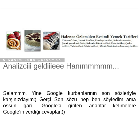
5 Kasım 2008 Çarşamba
Analizciii geldiiieee Hanımmmmm...
Selammm. Yine Google kurbanlarının son sözleriyle
karşınızdayım:) Gerçi Son sözü hep ben söyledim ama
ossun gari.. Google'a girilen anahtar kelimelere
Google'ın verdiği cevaplar:))