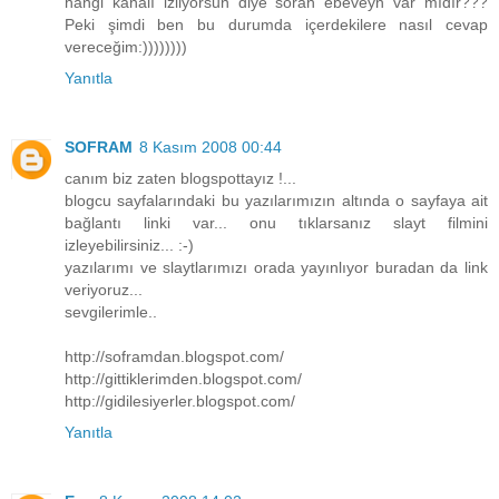
hangi kanalı izliyorsun diye soran ebeveyn var mıdır???
Peki şimdi ben bu durumda içerdekilere nasıl cevap
vereceğim:))))))))
Yanıtla
SOFRAM
8 Kasım 2008 00:44
canım biz zaten blogspottayız !...
blogcu sayfalarındaki bu yazılarımızın altında o sayfaya ait
bağlantı linki var... onu tıklarsanız slayt filmini
izleyebilirsiniz... :-)
yazılarımı ve slaytlarımızı orada yayınlıyor buradan da link
veriyoruz...
sevgilerimle..
http://soframdan.blogspot.com/
http://gittiklerimden.blogspot.com/
http://gidilesiyerler.blogspot.com/
Yanıtla