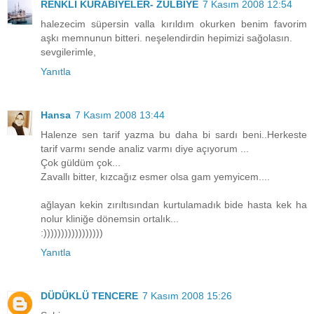
RENKLİ KURABİYELER- ZÜLBİYE
7 Kasım 2008 12:54
halezecim süpersin valla kırıldım okurken benim favorim
aşkı memnunun bitteri. neşelendirdin hepimizi sağolasın.
sevgilerimle,
Yanıtla
Hansa
7 Kasım 2008 13:44
Halenze sen tarif yazma bu daha bi sardı beni..Herkeste
tarif varmı sende analiz varmı diye açıyorum ...
Çok güldüm çok...
Zavallı bitter, kızcağız esmer olsa gam yemyicem....
ağlayan kekin zırıltısından kurtulamadık bide hasta kek ha
nolur kliniğe dönemsin ortalık...
:)))))))))))))))))
Yanıtla
DÜDÜKLÜ TENCERE
7 Kasım 2008 15:26