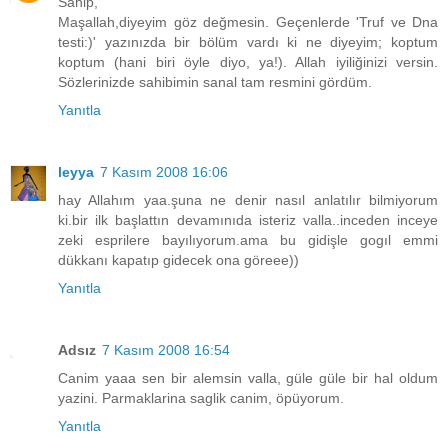
Sahip,
Maşallah,diyeyim göz değmesin. Geçenlerde 'Truf ve Dna
testi:)' yazınızda bir bölüm vardı ki ne diyeyim; koptum
koptum (hani biri öyle diyo, ya!). Allah iyiliğinizi versin.
Sözlerinizde sahibimin sanal tam resmini gördüm.
Yanıtla
leyya
7 Kasım 2008 16:06
hay Allahım yaa.şuna ne denir nasıl anlatılır bilmiyorum
ki.bir ilk başlattın devamınıda isteriz valla..inceden inceye
zeki esprilere bayılıyorum.ama bu gidişle gogıl emmi
dükkanı kapatıp gidecek ona göreee))
Yanıtla
Adsız
7 Kasım 2008 16:54
Canim yaaa sen bir alemsin valla, güle güle bir hal oldum
yazini. Parmaklarina saglik canim, öpüyorum.
Yanıtla