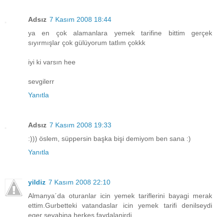
Adsız
7 Kasım 2008 18:44
ya en çok alamanlara yemek tarifine bittim gerçek
sıyırmışlar çok gülüyorum tatlım çokkk
iyi ki varsın hee
sevgilerr
Yanıtla
Adsız
7 Kasım 2008 19:33
:))) öslem, süppersin başka bişi demiyom ben sana :)
Yanıtla
yildiz
7 Kasım 2008 22:10
Almanya´da oturanlar icin yemek tariflerini bayagi merak
ettim.Gurbetteki vatandaslar icin yemek tarifi denilseydi
eger sevabina herkes faydalanirdi.