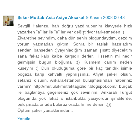
Şeker Mutfak-Asia Asiye Aksakal
9 Kasım 2008 00:43
Sevgili Halenze, hah doğru yazdım,benim klavyede hızlı
yazarken "a" lar ile "e" ler yer değiştiriyor farketmeden :)
Ziyaretine sevindim, daha dün senin bloğundaydım, gezdim
yorum yazmadan çıktım. Sonra bir taslak hazırladım
senden bahseden :)yayınladığım zaman şıısttt diyecektim
sana fakat kalp kalbe karşıdır derler. Hissettin mi nedir
gelmişsin bugün bloğuma :)) Küsmem canım neden
küseyim :) Dün okuduğuma göre bir kaç tanıdık isimle
boğaza karşı kahvaltı yapmışsınız. Afiyet şeker olsun,
sefanız olsuun. Ankara-İstanbul buluşmasından haberiniz
varmı? http://mutlulukmutfaktagizlidir.blogspot.com/ burçak
ile bağlantıya geçerseniz çok sevinirim. Ankaralı Turgut
bloğumda yok fakat o istanbulda yaşıyordur şimdilerde,
buluşmada onuda buluruz orada hıı ne dersin :)))
Öptüm şeker yanaklarından..
Yanıtla