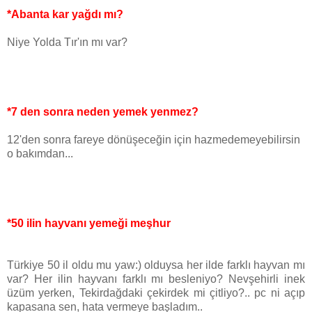
*Abanta kar yağdı mı?
Niye Yolda Tır'ın mı var?
*7 den sonra neden yemek yenmez?
12'den sonra fareye dönüşeceğin için hazmedemeyebilirsin
o bakımdan...
*50 ilin hayvanı yemeği meşhur
Türkiye 50 il oldu mu yaw:) olduysa her ilde farklı hayvan mı
var? Her ilin hayvanı farklı mı besleniyo? Nevşehirli inek
üzüm yerken, Tekirdağdaki çekirdek mi çitliyo?.. pc ni açıp
kapasana sen, hata vermeye başladım..