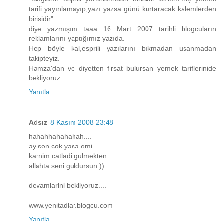
tarifi yayınlamayıp,yazı yazsa günü kurtaracak kalemlerden
birisidir"
diye yazmışım taaa 16 Mart 2007 tarihli blogcuların
reklamlarını yaptığımız yazıda.
Hep böyle kal,esprili yazılarını bıkmadan usanmadan
takipteyiz.
Hamza'dan ve diyetten fırsat bulursan yemek tariflerinide
bekliyoruz.
Yanıtla
Adsız
8 Kasım 2008 23:48
hahahhahahahah....
ay sen cok yasa emi
karnim catladi gulmekten
allahta seni guldursun:))
devamlarini bekliyoruz....
www.yenitadlar.blogcu.com
Yanıtla