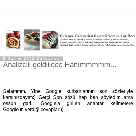
5 Kasım 2008 Çarşamba
Analizciii geldiiieee Hanımmmmm...
Selammm. Yine Google kurbanlarının son sözleriyle
karşınızdayım:) Gerçi Son sözü hep ben söyledim ama
ossun gari.. Google'a girilen anahtar kelimelere
Google'ın verdiği cevaplar:))