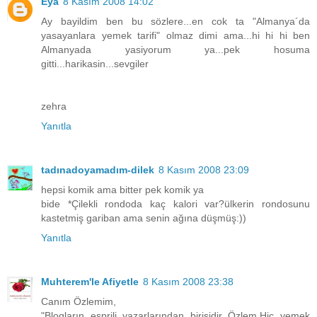
Eya
8 Kasım 2008 14:02
Ay bayildim ben bu sözlere...en cok ta "Almanya´da
yasayanlara yemek tarifi" olmaz dimi ama...hi hi hi ben
Almanyada yasiyorum ya...pek hosuma
gitti...harikasin...sevgiler
zehra
Yanıtla
tadınadoyamadım-dilek
8 Kasım 2008 23:09
hepsi komik ama bitter pek komik ya
bide *Çilekli rondoda kaç kalori var?ülkerin rondosunu
kastetmiş gariban ama senin ağına düşmüş:))
Yanıtla
Muhterem'le Afiyetle
8 Kasım 2008 23:38
Canım Özlemim,
"Blogların esprili yazarlarından birisidir Özlem.Hiç yemek