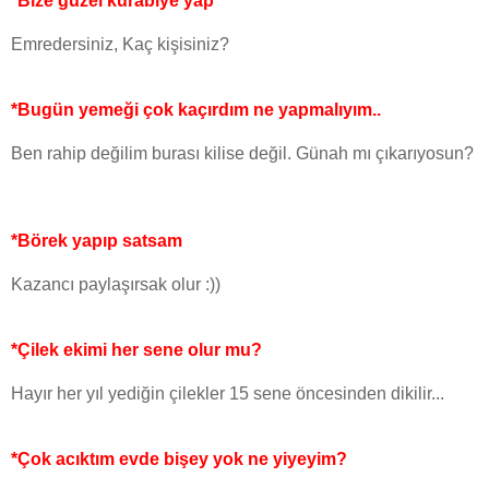
*Bize güzel kurabiye yap
Emredersiniz, Kaç kişisiniz?
*Bugün yemeği çok kaçırdım ne yapmalıyım..
Ben rahip değilim burası kilise değil. Günah mı çıkarıyosun?
*Börek yapıp satsam
Kazancı paylaşırsak olur :))
*Çilek ekimi her sene olur mu?
Hayır her yıl yediğin çilekler 15 sene öncesinden dikilir...
*Çok acıktım evde bişey yok ne yiyeyim?