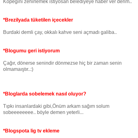
Köpeğini zehirlemek istiyosan belediyeye haber ver derim..
*Brezilyada tüketilen içecekler
Burdaki demli çay, okkalı kahve seni açmadı galiba..
*Blogumu geri istiyorum
Çağır, dönerse senindir dönmezse hiç bir zaman senin
olmamaıştır..:)
*Bloglarda sobelemek nasıl oluyor?
Tıpkı insanlardaki gibi,Önüm arkam sağım solum
sobeeeeeeee.. böyle demen yeterli...
*Blogspota lig tv ekleme