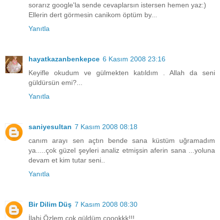
sorarız google'la sende cevaplarsın istersen hemen yaz:)
Ellerin dert görmesin canikom öptüm by...
Yanıtla
hayatkazanbenkepce
6 Kasım 2008 23:16
Keyifle okudum ve gülmekten katıldım . Allah da seni
güldürsün emi?...
Yanıtla
saniyesultan
7 Kasım 2008 08:18
canım arayı sen açtın bende sana küstüm uğramadım
ya.....çok güzel şeyleri analiz etmişsin aferin sana ...yoluna
devam et kim tutar seni..
Yanıtla
Bir Dilim Düş
7 Kasım 2008 08:30
İlahi Özlem çok güldüm çoookkk!!!