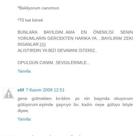
*Bekliyorum canımsın
*70 kat börek
BUNLARA BAYILDIM..AMA EN ÖNEMLİSİ SENIN
YORUMLARIN GERCEKTEN HARIKA YA....BAYILIRIM ZEKI
INSANLAR:))))
ALISTIRDIN YA BİZİ DEVAMINI İSTERİZ..
OPULDUN CANIM..SEVGILERIMLE...
Yanıtla
elif
7 Kasım 2008 12:51
gene gülmekten kırıldım. pc nin başında okuyorum
gülüyorum.eşimde şaşırıyo bu kadın neye gülüyo böyle
diyee.
Yanıtla