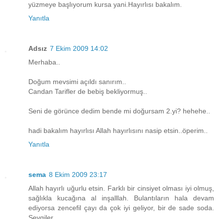
yüzmeye başlıyorum kursa yani.Hayırlısı bakalım.
Yanıtla
Adsız
7 Ekim 2009 14:02
Merhaba..
Doğum mevsimi açıldı sanırım..
Candan Tarifler de bebiş bekliyormuş..
Seni de görünce dedim bende mi doğursam 2.yi? hehehe..
hadi bakalım hayırlısı Allah hayırlısını nasip etsin..öperim..
Yanıtla
sema
8 Ekim 2009 23:17
Allah hayırlı uğurlu etsin. Farklı bir cinsiyet olması iyi olmuş,
sağlıkla kucağına al inşalllah. Bulantıların hala devam
ediyorsa zencefil çayı da çok iyi geliyor, bir de sade soda.
Sevgiler.