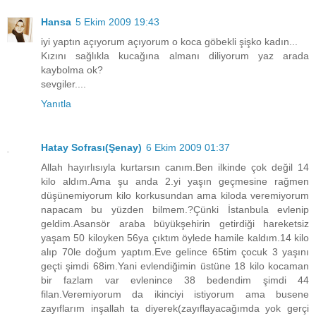
Hansa
5 Ekim 2009 19:43
iyi yaptın açıyorum açıyorum o koca göbekli şişko kadın...
Kızını sağlıkla kucağına almanı diliyorum yaz arada
kaybolma ok?
sevgiler....
Yanıtla
Hatay Sofrası(Şenay)
6 Ekim 2009 01:37
Allah hayırlısıyla kurtarsın canım.Ben ilkinde çok değil 14
kilo aldım.Ama şu anda 2.yi yaşın geçmesine rağmen
düşünemiyorum kilo korkusundan ama kiloda veremiyorum
napacam bu yüzden bilmem.?Çünki İstanbula evlenip
geldim.Asansör araba büyükşehirin getirdiği hareketsiz
yaşam 50 kiloyken 56ya çıktım öylede hamile kaldım.14 kilo
alıp 70le doğum yaptım.Eve gelince 65tim çocuk 3 yaşını
geçti şimdi 68im.Yani evlendiğimin üstüne 18 kilo kocaman
bir fazlam var evlenince 38 bedendim şimdi 44
filan.Veremiyorum da ikinciyi istiyorum ama busene
zayıflarım inşallah ta diyerek(zayıflayacağımda yok gerçi