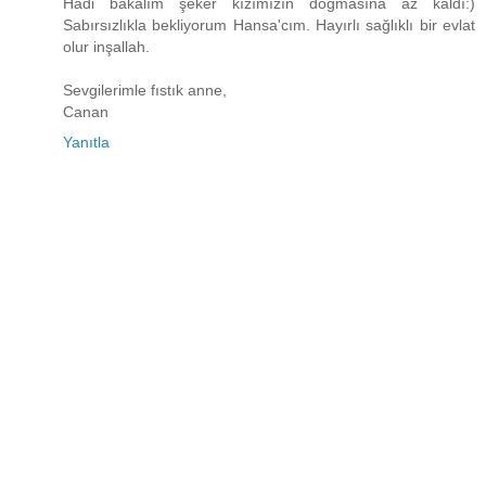
Hadi bakalım şeker kızımızın doğmasına az kaldı:)
Sabırsızlıkla bekliyorum Hansa'cım. Hayırlı sağlıklı bir evlat
olur inşallah.
Sevgilerimle fıstık anne,
Canan
Yanıtla