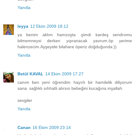
Yanıtla
leyya
12 Ekim 2009 18:12
ya benim aklım hamzoşta .şimdi kardeş sendromu
bilmemneysi derken yıpranacak yavrum.öp yerime
halenzecim.Ayşeyide bilahare öperiz doğduğunda:))
Yanıtla
Betül KAVAL
14 Ekim 2009 17:27
canım ben yeni öğrendim hayırlı bir hamilelik diliyorum
sana. sağlıklı sıhhatli alırsın bebeğini kucağına inşallah.
sevgiler
Yanıtla
Canan
16 Ekim 2009 23:14