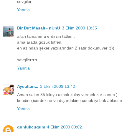
sevgiler,
Yanıtla
Bir Dut Masalı - nUnU
3 Ekim 2009 10:35
allah tamamına erdirsin tatlım..
ama arada gözük lütfen..
en azından şeker yazılarından 2 satır dokunuver :)))
sevgilerrrrr...
Yanıtla
Aysultan...
3 Ekim 2009 13:42
Aman sakın 35 kiloyu almak kolay vermek zor canım:)
kendine,içerdekine ve dışardakine çoook iyi bak ablacım...
Yanıtla
gunlukcugum
4 Ekim 2009 00:02