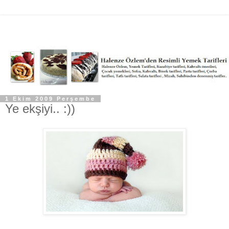
1 Ekim 2009 Perşembe
Ye ekşiyi.. :))