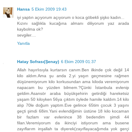
Hansa
5 Ekim 2009 19:43
iyi yaptın açıyorum açıyorum o koca göbekli şişko kadın...
Kızını sağlıkla kucağına almanı diliyorum yaz arada
kaybolma ok?
sevgiler....
Yanıtla
Hatay Sofrası(Şenay)
6 Ekim 2009 01:37
Allah hayırlısıyla kurtarsın canım.Ben ilkinde çok değil 14
kilo aldım.Ama şu anda 2.yi yaşın geçmesine rağmen
düşünemiyorum kilo korkusundan ama kiloda veremiyorum
napacam bu yüzden bilmem.?Çünki İstanbula evlenip
geldim.Asansör araba büyükşehirin getirdiği hareketsiz
yaşam 50 kiloyken 56ya çıktım öylede hamile kaldım.14 kilo
alıp 70le doğum yaptım.Eve gelince 65tim çocuk 3 yaşını
geçti şimdi 68im.Yani evlendiğimin üstüne 18 kilo kocaman
bir fazlam var evlenince 38 bedendim şimdi 44
filan.Veremiyorum da ikinciyi istiyorum ama busene
zayıflarım inşallah ta diyerek(zayıflayacağımda yok gerçi