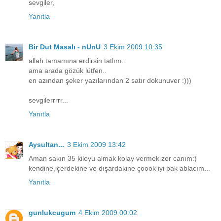
sevgiler,
Yanıtla
Bir Dut Masalı - nUnU
3 Ekim 2009 10:35
allah tamamına erdirsin tatlım..
ama arada gözük lütfen..
en azından şeker yazılarından 2 satır dokunuver :)))
sevgilerrrrr...
Yanıtla
Aysultan...
3 Ekim 2009 13:42
Aman sakın 35 kiloyu almak kolay vermek zor canım:)
kendine,içerdekine ve dışardakine çoook iyi bak ablacım...
Yanıtla
gunlukcugum
4 Ekim 2009 00:02