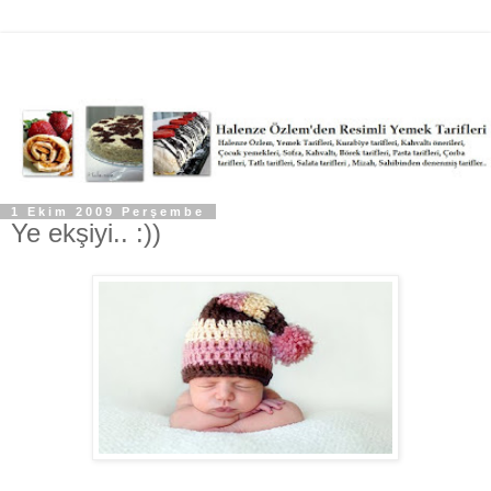
1 Ekim 2009 Perşembe
Ye ekşiyi.. :))