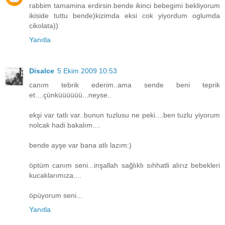
rabbim tamamina erdirsin.bende ikinci bebegimi bekliyorum
ikiside tuttu bende)kizimda eksi cok yiyordum oglumda
cikolata))
Yanıtla
Disalce
5 Ekim 2009 10:53
canım tebrik ederim..ama sende beni teprik
et....çünküüüüüü...neyse..
ekşi var tatlı var..bunun tuzlusu ne peki....ben tuzlu yiyorum
nolcak hadi bakalım....
bende ayşe var bana atlı lazım:)
öptüm canım seni...inşallah sağlıklı sıhhatli alırız bebekleri
kucaklarımıza....
öpüyorum seni...
Yanıtla