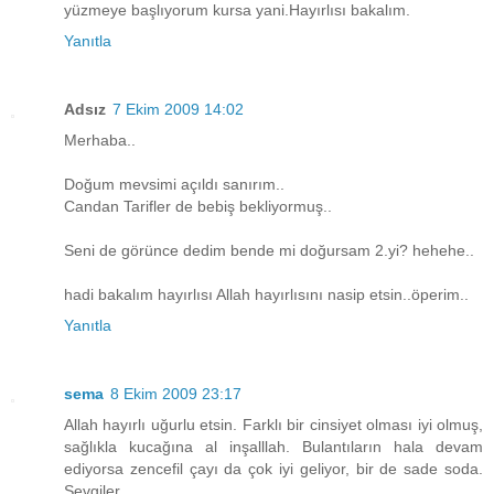
yüzmeye başlıyorum kursa yani.Hayırlısı bakalım.
Yanıtla
Adsız
7 Ekim 2009 14:02
Merhaba..
Doğum mevsimi açıldı sanırım..
Candan Tarifler de bebiş bekliyormuş..
Seni de görünce dedim bende mi doğursam 2.yi? hehehe..
hadi bakalım hayırlısı Allah hayırlısını nasip etsin..öperim..
Yanıtla
sema
8 Ekim 2009 23:17
Allah hayırlı uğurlu etsin. Farklı bir cinsiyet olması iyi olmuş,
sağlıkla kucağına al inşalllah. Bulantıların hala devam
ediyorsa zencefil çayı da çok iyi geliyor, bir de sade soda.
Sevgiler.