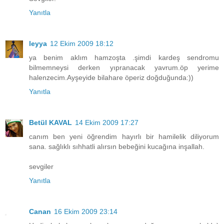
Yanıtla
leyya
12 Ekim 2009 18:12
ya benim aklım hamzoşta .şimdi kardeş sendromu
bilmemneysi derken yıpranacak yavrum.öp yerime
halenzecim.Ayşeyide bilahare öperiz doğduğunda:))
Yanıtla
Betül KAVAL
14 Ekim 2009 17:27
canım ben yeni öğrendim hayırlı bir hamilelik diliyorum
sana. sağlıklı sıhhatli alırsın bebeğini kucağına inşallah.
sevgiler
Yanıtla
Canan
16 Ekim 2009 23:14