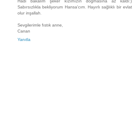
Hadi bakalım şeker kızımızın doğmasına az kaldı:)
Sabırsızlıkla bekliyorum Hansa'cım. Hayırlı sağlıklı bir evlat
olur inşallah.
Sevgilerimle fıstık anne,
Canan
Yanıtla