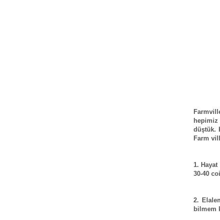
Farmvill
hepimiz 
düştük. 
Farm vill
1. Hayat
30-40 co
2. Elale
bilmem k