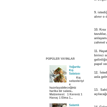
9. isted
alınır o
10. Kısa
tavuklar
anlayam
zahmet ve
11. Haya
birinci s
POPÜLER YAYINLAR
gelinliğ
papel ver
Yoğurtlu
Kış
12. İste
Salatası
asla gel
Kış
sebzeleriyl
e
hazırlayabileceğiniz
13. Sah
harika bir salata..
açılacağı
Malzemesi: 1 Kereviz 1
Havuç 1 Elma 1...
Salamlı
14. Gelen