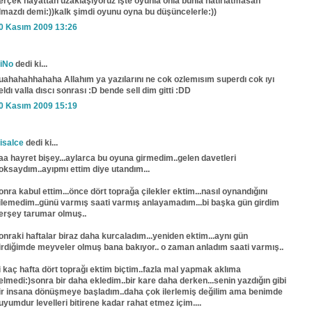
erçek hayattan uzaklaşıyoruz işte oyunla onla bunla hatırlatmasan
lmazdı demi:))kalk şimdi oyunu oyna bu düşüncelerle:))
0 Kasım 2009 13:26
iNo
dedi ki...
uahahahhahaha Allahım ya yazılarını ne cok ozlemısım superdı cok ıyı
eldı valla dıscı sonrası :D bende sell dim gitti :DD
0 Kasım 2009 15:19
isalce
dedi ki...
aa hayret bişey...aylarca bu oyuna girmedim..gelen davetleri
oksaydım..ayıpmı ettim diye utandım...
onra kabul ettim...önce dört toprağa çilekler ektim...nasıl oynandığını
ilemedim..günü varmış saati varmış anlayamadım...bi başka gün girdim
erşey tarumar olmuş..
onraki haftalar biraz daha kurcaladım...yeniden ektim...aynı gün
irdiğimde meyveler olmuş bana bakıyor.. o zaman anladım saati varmış..
i kaç hafta dört toprağı ektim biçtim..fazla mal yapmak aklıma
elmedi:)sonra bir daha ekledim..bir kare daha derken...senin yazdığın gibi
ir insana dönüşmeye başladım..daha çok ilerlemiş değilim ama benimde
uyumdur levelleri bitirene kadar rahat etmez içim....