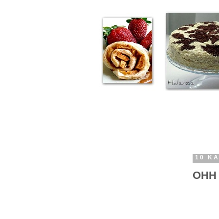
10 KA
OHH 