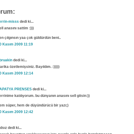
orum:
errin-misss
dedi ki...
ell anasını sattim :)))
en çılgınsın yaa çok güldürdün beni..
0 Kasım 2009 11:19
bruakin
dedi ki...
arika özetlemişsiniz. Bayıldım. :)))))
0 Kasım 2009 12:14
APATYA PRENSES
dedi ki...
errinime katılıyorum. bu dünyanın anasını sell gitsin:))
em süper, hem de düyündürücü bir yazı;)
0 Kasım 2009 12:42
dsız dedi ki...