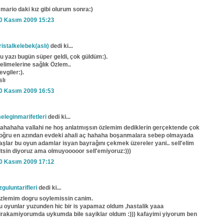
 mario daki kız gibi olurum sonra:)
0 Kasım 2009 15:23
ristalkelebek(aslı)
dedi ki...
u yazı bugün süper geldi, çok güldüm:).
elimelerine sağlık Özlem..
evgiler:).
slı
0 Kasım 2009 16:53
eleginmarifetleri
dedi ki...
ahahaha vallahi ne hoş anlatmışsın özlemim dediklerin gerçektende çok
oğru en azından evdeki ahali aç hahaha boşanmalara sebep olmayada
aşlar bu oyun adamlar isyan bayrağını çekmek üzereler yani.. sell'elim
itsin diyoruz ama olmuyooooor sell'emiyoruz:)))
0 Kasım 2009 17:12
zguluntarifleri
dedi ki...
zlemim dogru soylemissin canim.
u oyunlar yuzunden hic bir is yapamaz oldum ,hastalik yaaa
irakamiyorumda uykumda bile sayiklar oldum :))) kafayimi yiyorum ben