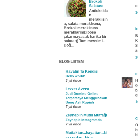
Brokoli
Salatası
o
Antioksida
1
n
meraklısın
a, salata meraklısına,
Brokoli meraklısına
k
meraklarınızı boşa
B
çıkarmayacak harika bir
K
salata:)) Tam mevsimi..
Doğ...
S
a
1
BLOG LISTEM
Hayatın Ta Kendisi
m
Hello world!
H
3 yıl önce
d
Lezzet Avcısı
b
Judi Domino Online
g
Terpercaya Menggunakan
1
Uang Asli Rupiah
7 yıl önce
Zeynep'in Mutlu Mutfağı
o
Zeyneple İnstagramda
7 yıl önce
O
b
Mutfaktan...hayattan...bi
b
raz ordan...biraz