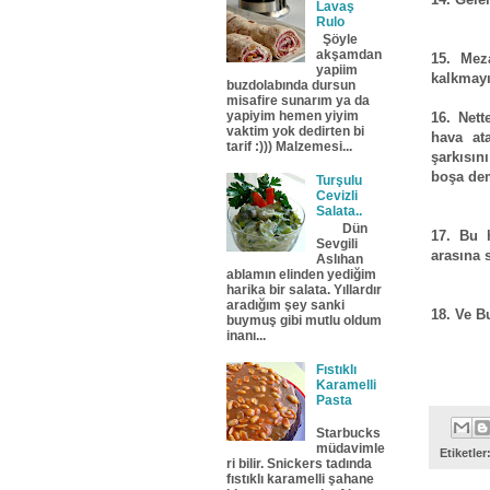
Lavaş
Rulo
Şöyle
akşamdan
15. Mez
yapiim
kalkmayı
buzdolabında dursun
misafire sunarım ya da
yapiyim hemen yiyim
16. Net
vaktim yok dedirten bi
hava ata
tarif :))) Malzemesi...
şarkısın
boşa dem
Turşulu
Cevizli
Salata..
Dün
17. Bu 
Sevgili
arasına 
Aslıhan
ablamın elinden yediğim
harika bir salata. Yıllardır
aradığım şey sanki
18. Ve B
buymuş gibi mutlu oldum
inanı...
Fıstıklı
Karamelli
Pasta
Starbucks
müdavimle
Etiketler
ri bilir. Snickers tadında
fıstıklı karamelli şahane