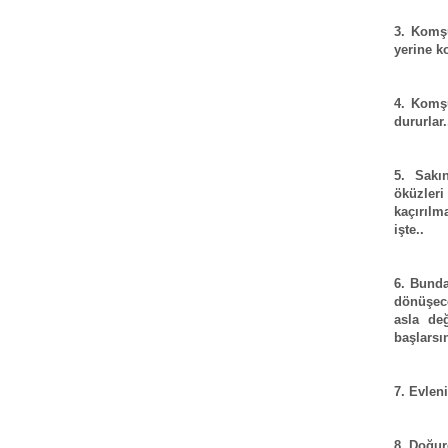
3. Komşu
yerine ko
4. Komşul
dururlar.
5. Sakın
öküzle
kaçırılm
işte..
6. Bunda
dönüşece
asla de
başlarsı
7. Evleni
8. Doğur