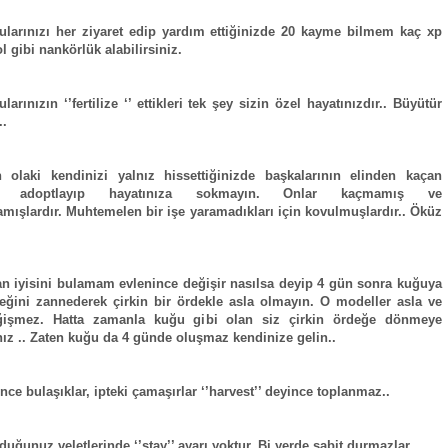
larınızı her ziyaret edip yardım ettiğinizde 20 kayme bilmem kaç xp
l gibi nankörlük alabilirsiniz.
arınızın ‘’fertilize ‘’ ettikleri tek şey sizin özel hayatınızdır.. Büyütür
..
 olaki kendinizi yalnız hissettiğinizde başkalarının elinden kaçan
ri adoptlayıp hayatınıza sokmayın. Onlar kaçmamış ve
amışlardır. Muhtemelen bir işe yaramadıkları için kovulmuşlardır.. Öküz
n iyisini bulamam evlenince değişir nasılsa deyip 4 gün sonra kuğuya
ğini zannederek çirkin bir ördekle asla olmayın. O modeller asla ve
ğişmez. Hatta zamanla kuğu gibi olan siz çirkin ördeğe dönmeye
nız .. Zaten kuğu da 4 günde oluşmaz kendinize gelin..
nce bulaşıklar, ipteki çamaşırlar ‘’harvest’’ deyince toplanmaz..
duğunuz veletlerinde ‘’stay’’ ayarı yoktur. Bi yerde sabit durmazlar.