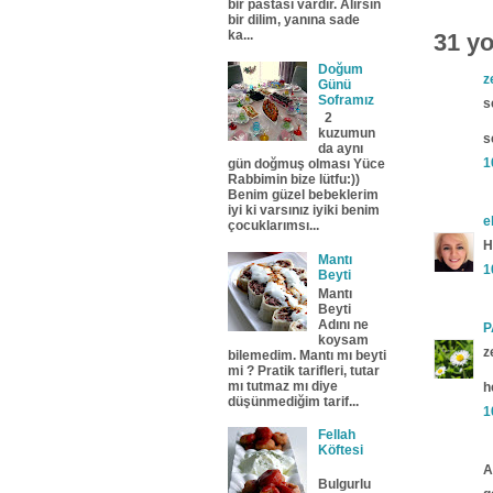
bir pastası vardır. Alırsın
bir dilim, yanına sade
ka...
31 y
Doğum
z
Günü
Soframız
s
2
kuzumun
s
da aynı
1
gün doğmuş olması Yüce
Rabbimin bize lütfu:))
Benim güzel bebeklerim
iyi ki varsınız iyiki benim
e
çocuklarımsı...
H
Mantı
1
Beyti
Mantı
Beyti
Adını ne
P
koysam
z
bilemedim. Mantı mı beyti
mi ? Pratik tarifleri, tutar
mı tutmaz mı diye
h
düşünmediğim tarif...
1
Fellah
Köftesi
A
Bulgurlu