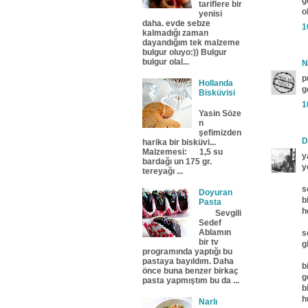
g
tariflere bir
o
yenisi
daha. evde sebze
1
kalmadığı zaman
dayandığım tek malzeme
bulgur oluyo:)) Bulgur
bulgur olal...
N
p
Hollanda
g
Bisküvisi
1
Yasin Söze
n
şefimizden
D
harika bir bisküvi...
Malzemesi: 1,5 su
y
bardağı un 175 gr.
y
tereyağı ...
s
Doyuran
b
Pasta
h
Sevgili
Sedef
Ablamın
s
bir tv
g
programında yaptığı bu
pastaya bayıldım. Daha
b
önce buna benzer birkaç
g
pasta yapmıştım bu da ...
b
h
Narlı