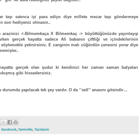
ar taşı satınca iyi para ediyo diye millete mezar taşı göndermeye
n son hediyeniz olmasın..
te arazinizi <-Bilmemkaça X Bilmemkaç -> büyüttüğünüzde yayınlayıp
rken gerçek hayatta sadece Ali babanın çiftliği ve içindekilerinin
ı söylemekle yetinirsiniz. E zanginin malı züğürdün çenesini yorar diye
emişler..
hayatta gerçek olan şudur ki kendinizi her zaman saman balyaları
sıkışmış gibi hissedersiniz.
u durumda yapılacak tek şey vardır. O da ‘’sell’’ anasını gitsindir…
:
facebook
,
farmville
,
Yazılarım