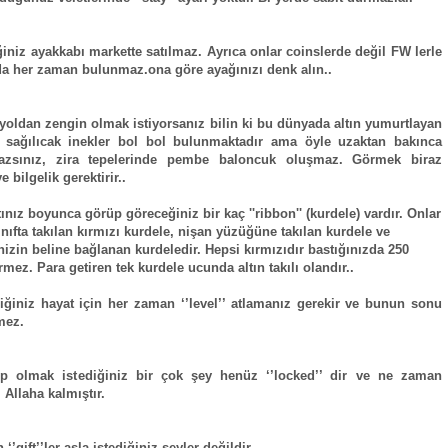
iğiniz ayakkabı markette satılmaz. Ayrıca onlar coinslerde değil FW lerle
 da her zaman bulunmaz.ona göre ayağınızı denk alın..
 yoldan zengin olmak istiyorsanız bilin ki bu dünyada altın yumurtlayan
, sağılıcak inekler bol bol bulunmaktadır ama öyle uzaktan bakınca
azsınız, zira tepelerinde pembe baloncuk oluşmaz. Görmek biraz
 bilgelik gerektirir..
tınız boyunca görüp göreceğiniz bir kaç ''ribbon'' (kurdele) vardır. Onlar
ınıfta takılan kırmızı kurdele, nişan yüzüğüne takılan kurdele ve
inizin beline bağlanan kurdeledir. Hepsi kırmızıdır bastığınızda 250
mez. Para getiren tek kurdele ucunda altın takılı olandır..
diğiniz hayat için her zaman ‘’level’’ atlamanız gerekir ve bunun sonu
mez.
ip olmak istediğiniz bir çok şey henüz ‘’locked’’ dir ve ne zaman
 Allaha kalmıştır.
 ‘’gift’’ler asla istediğiniz şeyler değildir..