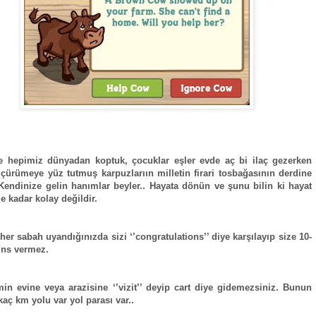
e hepimiz dünyadan koptuk, çocuklar eşler evde aç bi ilaç gezerken
çürümeye yüz tutmuş karpuzlarıın milletin firari tosbağasının derdine
Kendinize gelin hanımlar beyler.. Hayata dönün ve şunu bilin ki hayat
e kadar kolay değildir.
 her sabah uyandığınızda sizi ‘’congratulations’’ diye karşılayıp size 10-
ins vermez.
min evine veya arazisine ‘’vizit’’ deyip cart diye gidemezsiniz. Bunun
aç km yolu var yol parası var..