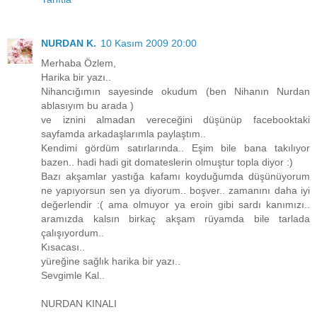
NURDAN K.
10 Kasım 2009 20:00
Merhaba Özlem,
Harika bir yazı..
Nihancığımın sayesinde okudum (ben Nihanın Nurdan
ablasıyım bu arada )
ve iznini almadan vereceğini düşünüp facebooktaki
sayfamda arkadaşlarımla paylaştım..
Kendimi gördüm satırlarında.. Eşim bile bana takılıyor
bazen.. hadi hadi git domateslerin olmuştur topla diyor :)
Bazı akşamlar yastığa kafamı koyduğumda düşünüyorum
ne yapıyorsun sen ya diyorum.. boşver.. zamanını daha iyi
değerlendir :( ama olmuyor ya eroin gibi sardı kanımızı..
aramızda kalsın birkaç akşam rüyamda bile tarlada
çalışıyordum..
Kısacası..
yüreğine sağlık harika bir yazı..
Sevgimle Kal..
NURDAN KINALI