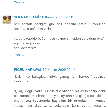
Yanıtla
SOFRAOZLEMİ
10 Kasım 2009 20:18
her zaman dediğim gibi sell anasını gitsin:D sonunda
anlamana sefindim valla...
ya bu blogerde beğen tuşu yokmu şimdiden yoruldum bile:)
ağzına sağlık canım
seni öçlemişim:)
Yanıtla
FİGEN KARAVAŞ
10 Kasım 2009 20:44
"Evlenince bulaşıklar, ipteki çamaşırlar ‘’harvest’’ deyince
toplanmaz.."
:))))))) Doğru valla:)) Belki d o yüzden bu oyun cazip geldi
biz hanımlara:) hani herşey kolay ohh mis gibi:))) ben de bu
oyuna yaz sezonunda başladım bir arkadasımın komsu
ihtiyacı var diye zorla sokuldum lakin sonra hosuma