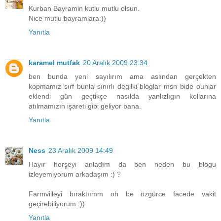
Kurban Bayramin kutlu mutlu olsun.
Nice mutlu bayramlara:))
Yanıtla
karamel mutfak
20 Aralık 2009 23:34
ben bunda yeni sayılırım ama aslından gerçekten
kopmamız sırf bunla sınırlı degilki bloglar msn bide ounlar
eklendi gün geçtikçe nasılda yanlızlıgın kollarına
atılmamızın işareti gibi geliyor bana.
Yanıtla
Ness
23 Aralık 2009 14:49
Hayır herşeyi anladım da ben neden bu blogu
izleyemiyorum arkadaşım :) ?
Farmvilleyi bıraktıımm oh be özgürce facede vakit
geçirebiliyorum :))
Yanıtla