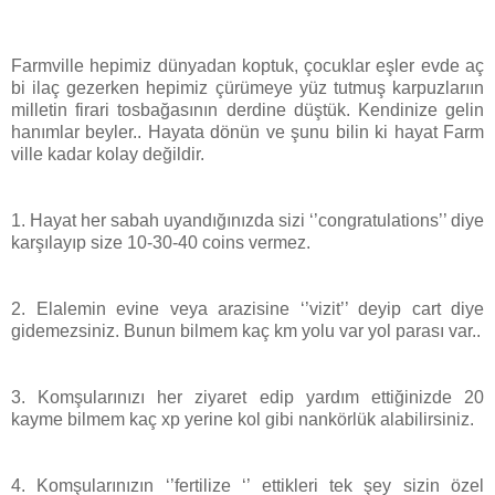
Farmville hepimiz dünyadan koptuk, çocuklar eşler evde aç
bi ilaç gezerken hepimiz çürümeye yüz tutmuş karpuzlarıın
milletin firari tosbağasının derdine düştük. Kendinize gelin
hanımlar beyler.. Hayata dönün ve şunu bilin ki hayat Farm
ville kadar kolay değildir.
1. Hayat her sabah uyandığınızda sizi ‘’congratulations’’ diye
karşılayıp size 10-30-40 coins vermez.
2. Elalemin evine veya arazisine ‘’vizit’’ deyip cart diye
gidemezsiniz. Bunun bilmem kaç km yolu var yol parası var..
3. Komşularınızı her ziyaret edip yardım ettiğinizde 20
kayme bilmem kaç xp yerine kol gibi nankörlük alabilirsiniz.
4. Komşularınızın ‘’fertilize ‘’ ettikleri tek şey sizin özel