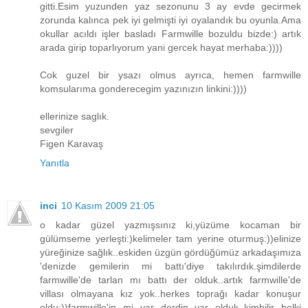
gitti.Esim yuzunden yaz sezonunu 3 ay evde gecirmek
zorunda kalınca pek iyi gelmişti iyi oyalandık bu oyunla.Ama
okullar acıldı işler basladı Farmwille bozuldu bizde:) artık
arada girip toparlıyorum yani gercek hayat merhaba:))))
Cok guzel bir ysazı olmus ayrıca, hemen farmwille
komsularıma gonderecegim yazınızın linkini:))))
ellerinize saglık.
sevgiler
Figen Karavaş
Yanıtla
inci
10 Kasım 2009 21:05
o kadar güzel yazmışsınız ki,yüzüme kocaman bir
gülümseme yerleşti:)kelimeler tam yerine oturmuş:))elinize
yüreğinize sağlık..eskiden üzgün gördüğümüz arkadaşımıza
'denizde gemilerin mi battı'diye takılırdık.şimdilerde
farmwille'de tarlan mı battı der olduk..artık farmwille'de
villası olmayana kız yok..herkes toprağı kadar konuşur
oldu:))farmwille'in mi var derdin var olduk..kimbilir belki