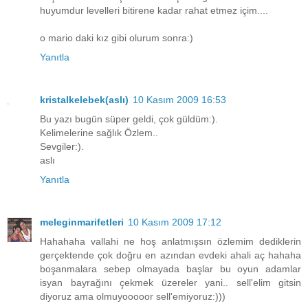
huyumdur levelleri bitirene kadar rahat etmez içim....
o mario daki kız gibi olurum sonra:)
Yanıtla
kristalkelebek(aslı)
10 Kasım 2009 16:53
Bu yazı bugün süper geldi, çok güldüm:).
Kelimelerine sağlık Özlem..
Sevgiler:).
aslı
Yanıtla
meleginmarifetleri
10 Kasım 2009 17:12
Hahahaha vallahi ne hoş anlatmışsın özlemim dediklerin
gerçektende çok doğru en azından evdeki ahali aç hahaha
boşanmalara sebep olmayada başlar bu oyun adamlar
isyan bayrağını çekmek üzereler yani.. sell'elim gitsin
diyoruz ama olmuyooooor sell'emiyoruz:)))