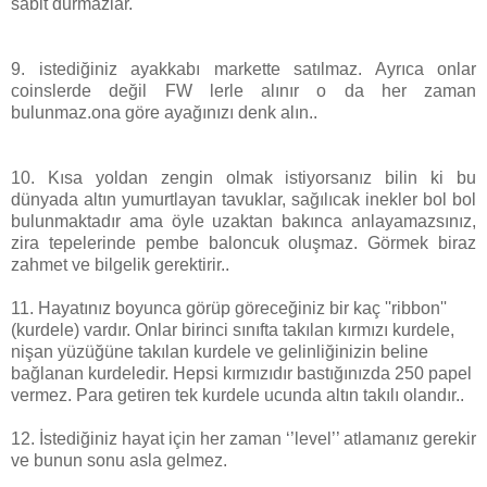
sabit durmazlar.
9. istediğiniz ayakkabı markette satılmaz. Ayrıca onlar
coinslerde değil FW lerle alınır o da her zaman
bulunmaz.ona göre ayağınızı denk alın..
10. Kısa yoldan zengin olmak istiyorsanız bilin ki bu
dünyada altın yumurtlayan tavuklar, sağılıcak inekler bol bol
bulunmaktadır ama öyle uzaktan bakınca anlayamazsınız,
zira tepelerinde pembe baloncuk oluşmaz. Görmek biraz
zahmet ve bilgelik gerektirir..
11. Hayatınız boyunca görüp göreceğiniz bir kaç ''ribbon''
(kurdele) vardır. Onlar birinci sınıfta takılan kırmızı kurdele,
nişan yüzüğüne takılan kurdele ve gelinliğinizin beline
bağlanan kurdeledir. Hepsi kırmızıdır bastığınızda 250 papel
vermez. Para getiren tek kurdele ucunda altın takılı olandır..
12. İstediğiniz hayat için her zaman ‘’level’’ atlamanız gerekir
ve bunun sonu asla gelmez.