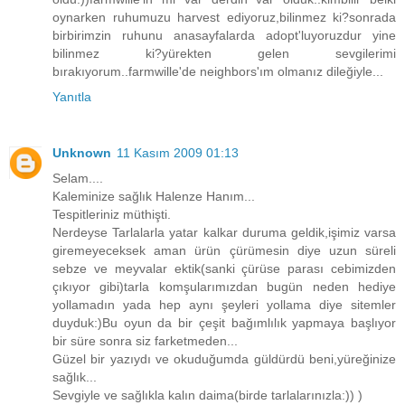
oynarken ruhumuzu harvest ediyoruz,bilinmez ki?sonrada
birbirimzin ruhunu anasayfalarda adopt'luyoruzdur yine
bilinmez ki?yürekten gelen sevgilerimi
bırakıyorum..farmwille'de neighbors'ım olmanız dileğiyle...
Yanıtla
Unknown
11 Kasım 2009 01:13
Selam....
Kaleminize sağlık Halenze Hanım...
Tespitleriniz müthişti.
Nerdeyse Tarlalarla yatar kalkar duruma geldik,işimiz varsa
giremeyeceksek aman ürün çürümesin diye uzun süreli
sebze ve meyvalar ektik(sanki çürüse parası cebimizden
çıkıyor gibi)tarla komşularımızdan bugün neden hediye
yollamadın yada hep aynı şeyleri yollama diye sitemler
duyduk:)Bu oyun da bir çeşit bağımlılık yapmaya başlıyor
bir süre sonra siz farketmeden...
Güzel bir yazıydı ve okuduğumda güldürdü beni,yüreğinize
sağlık...
Sevgiyle ve sağlıkla kalın daima(birde tarlalarınızla:)) )