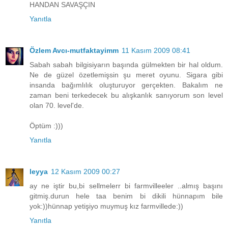
HANDAN SAVAŞÇIN
Yanıtla
Özlem Avcı-mutfaktayimm
11 Kasım 2009 08:41
Sabah sabah bilgisiyarın başında gülmekten bir hal oldum.
Ne de güzel özetlemişsin şu meret oyunu. Sigara gibi
insanda bağımlılık oluşturuyor gerçekten. Bakalım ne
zaman beni terkedecek bu alışkanlık sanıyorum son level
olan 70. level'de.
Öptüm :)))
Yanıtla
leyya
12 Kasım 2009 00:27
ay ne iştir bu,bi sellmelerr bi farmvilleeler ..almış başını
gitmiş.durun hele taa benim bi dikili hünnapım bile
yok:))hünnap yetişiyo muymuş kız farmvillede:))
Yanıtla