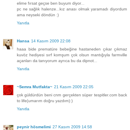
elime fırsat geçse ben buyum diyor...
pc ne sağlık halenze...kız anası olmak yaramadı diyordum
ama neyseki döndün :)
Yanıtla
Hansa
14 Kasım 2009 22:08
haaa bide prematüre bebeğine hastaneden çıkar çıkmaz
kuvöz hediyesi sırf komşum çok olsun mantığıyla farmville
açanları da tanıyorum ayrıca bu da dipnot...
Yanıtla
~Semra Mutfakta~
21 Kasım 2009 22:05
çok güldürdün beni cnm gerçekten süper tespitler.com back
to life(umarım doğru yazdım):)
Yanıtla
peynir hösmelimi
27 Kasım 2009 14:58