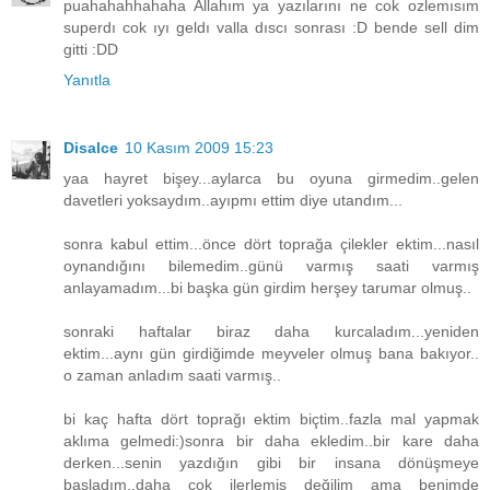
puahahahhahaha Allahım ya yazılarını ne cok ozlemısım
superdı cok ıyı geldı valla dıscı sonrası :D bende sell dim
gitti :DD
Yanıtla
Disalce
10 Kasım 2009 15:23
yaa hayret bişey...aylarca bu oyuna girmedim..gelen
davetleri yoksaydım..ayıpmı ettim diye utandım...
sonra kabul ettim...önce dört toprağa çilekler ektim...nasıl
oynandığını bilemedim..günü varmış saati varmış
anlayamadım...bi başka gün girdim herşey tarumar olmuş..
sonraki haftalar biraz daha kurcaladım...yeniden
ektim...aynı gün girdiğimde meyveler olmuş bana bakıyor..
o zaman anladım saati varmış..
bi kaç hafta dört toprağı ektim biçtim..fazla mal yapmak
aklıma gelmedi:)sonra bir daha ekledim..bir kare daha
derken...senin yazdığın gibi bir insana dönüşmeye
başladım..daha çok ilerlemiş değilim ama benimde