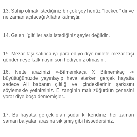
13. Sahip olmak istediğiniz bir çok şey henüz ‘’locked’’ dir ve
ne zaman açılacağı Allaha kalmıştır.
14. Gelen ‘’gift’’ler asla istediğiniz şeyler değildir..
15. Mezar taşı satınca iyi para ediyo diye millete mezar taşı
göndermeye kalkmayın son hediyeniz olmasın..
16. Nette arazinizi <-Bilmemkaça X Bilmemkaç ->
büyüttüğünüzde yayınlayıp hava atarken gerçek hayatta
sadece Ali babanın çiftliği ve içindekilerinin şarkısını
söylemekle yetinirsiniz. E zanginin malı züğürdün çenesini
yorar diye boşa dememişler..
17. Bu hayatta gerçek olan şudur ki kendinizi her zaman
saman balyaları arasına sıkışmış gibi hissedersiniz.