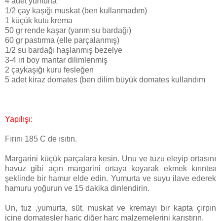
4 adet yumurta
1/2 çay kaşığı muskat (ben kullanmadım)
1 küçük kutu krema
50 gr rende kaşar (yarım su bardağı)
60 gr pastırma (elle parçalanmış)
1/2 su bardağı haşlanmış bezelye
3-4 iri boy mantar dilimlenmiş
2 çaykaşığı kuru fesleğen
5 adet kiraz domates (ben dilim büyük domates kullandım
Yapılışı:
Fırını 185 C de ısıtın.
Margarini küçük parçalara kesin. Unu ve tuzu eleyip ortasını
havuz gibi açın margarini ortaya koyarak ekmek kırıntısı
şeklinde bir hamur elde edin. Yumurta ve suyu ilave ederek
hamuru yoğurun ve 15 dakika dinlendirin.
Un, tuz ,yumurta, süt, muskat ve kremayı bir kapta çırpın
içine domatesler hariç diğer harç malzemelerini karıştırın.