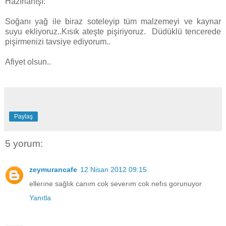
Hazırlanışı:
Soğanı yağ ile biraz soteleyip tüm malzemeyi ve kaynar
suyu ekliyoruz..Kısık ateşte pişiriyoruz. Düdüklü tencerede
pişirmenizi tavsiye ediyorum..
Afiyet olsun..
Paylaş
5 yorum:
zeymurancafe
12 Nisan 2012 09:15
ellerıne sağlık canım cok severım cok nefıs gorunuyor
Yanıtla