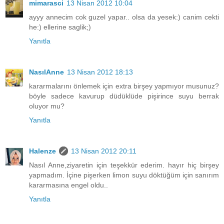
mimarasci
13 Nisan 2012 10:04
ayyy annecim cok guzel yapar.. olsa da yesek:) canim cekti
he:) ellerine saglik;)
Yanıtla
NasılAnne
13 Nisan 2012 18:13
kararmalarını önlemek için extra birşey yapmıyor musunuz?
böyle sadece kavurup düdüklüde pişirince suyu berrak
oluyor mu?
Yanıtla
Halenze
13 Nisan 2012 20:11
Nasıl Anne,ziyaretin için teşekkür ederim. hayır hiç birşey
yapmadım. İçine pişerken limon suyu döktüğüm için sanırım
kararmasına engel oldu..
Yanıtla