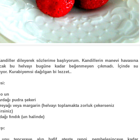
Kandiller dileyerek sözlerime başlıyorum. Kandillerin manevi havasına
acak bu helvayı bugüne kadar beğenmeyen çıkmadı. İçinde su
or. Kurabiyemsi dağılgan bi lezzet..
si:
lo un
ardağı pudra şekeri
ereyağı veya margarin (helvayı toplamakta zorluk çekerseniz
irsiniz)
dağı fındık (un halinde)
şı:
unu tencereye alıp hafif ateşte rengi pembeleşinceye kadar