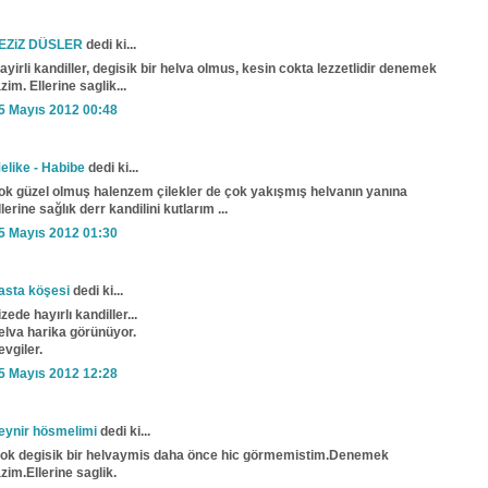
EZiZ DÜSLER
dedi ki...
ayirli kandiller, degisik bir helva olmus, kesin cokta lezzetlidir denemek
azim. Ellerine saglik...
5 Mayıs 2012 00:48
elike - Habibe
dedi ki...
ok güzel olmuş halenzem çilekler de çok yakışmış helvanın yanına
llerine sağlık derr kandilini kutlarım ...
5 Mayıs 2012 01:30
asta köşesi
dedi ki...
izede hayırlı kandiller...
elva harika görünüyor.
evgiler.
5 Mayıs 2012 12:28
eynir hösmelimi
dedi ki...
ok degisik bir helvaymis daha önce hic görmemistim.Denemek
azim.Ellerine saglik.