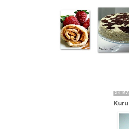
24 M
Kuru 