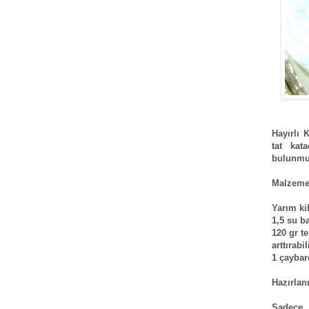
Hayırlı 
tat kat
bulunmuy
Malzeme
Yarım ki
1,5 su b
120 gr t
arttırabil
1 çaybar
Hazırlanı
Sadece 