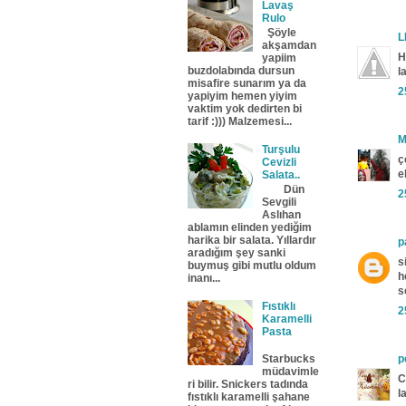
Lavaş
Rulo
Şöyle
L
akşamdan
H
yapiim
buzdolabında dursun
l
misafire sunarım ya da
2
yapiyim hemen yiyim
vaktim yok dedirten bi
tarif :))) Malzemesi...
M
Turşulu
ç
Cevizli
e
Salata..
Dün
2
Sevgili
Aslıhan
ablamın elinden yediğim
harika bir salata. Yıllardır
p
aradığım şey sanki
s
buymuş gibi mutlu oldum
h
inanı...
s
Fıstıklı
2
Karamelli
Pasta
p
Starbucks
müdavimle
C
ri bilir. Snickers tadında
l
fıstıklı karamelli şahane