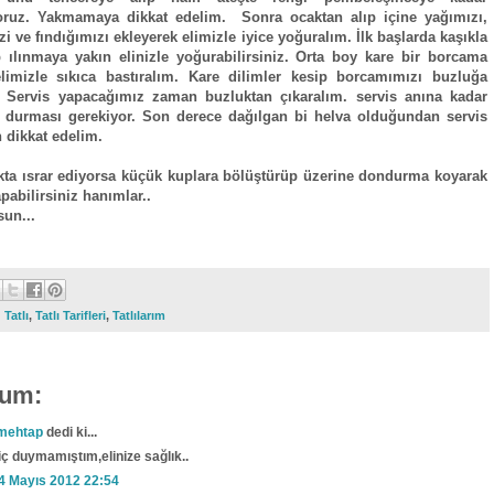
oruz. Yakmamaya dikkat edelim. Sonra ocaktan alıp içine yağımızı,
zi ve fındığımızı ekleyerek elimizle iyice yoğuralım. İlk başlarda kaşıkla
ıp ılınmaya yakın elinizle yoğurabilirsiniz. Orta boy kare bir borcama
limizle sıkıca bastıralım. Kare dilimler kesip borcamımızı buzluğa
. Servis yapacağımız zaman buzluktan çıkaralım. servis anına kadar
 durması gerekiyor. Son derece dağılgan bi helva olduğundan servis
 dikkat edelim.
ta ısrar ediyorsa küçük kuplara bölüştürüp üzerine dondurma koyarak
pabilirsiniz hanımlar..
sun...
:
Tatlı
,
Tatlı Tarifleri
,
Tatlılarım
rum:
mehtap
dedi ki...
iç duymamıştım,elinize sağlık..
4 Mayıs 2012 22:54