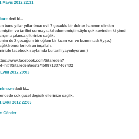
1 Mayıs 2012 22:31
itare
dedi ki...
en bunu yıllar yıllar önce evli 7 çocuklu bir doktor hanımın elinden
emiştim ve tarifini sormayı akıl edememiştim.öyle çok sevindim ki şimdi
arşıma çıkınca.ellerinize sağlık.
enim de 2 çocuğum bir oğlum bir kızım var ve kızımın adı Ayşe:)
ağlıklı ömürleri olsun inşallah.
zninizle facebook sayfamda bu tarifi yayınlıyorum:)
ttps://www.facebook.com/Sitareden?
ef=hl#!/Sitareden/posts/458871337467432
 Eylül 2012 20:03
nknown
dedi ki...
encede cok güzel degisik ellerinize saglik.
1 Eylül 2012 22:03
m Gönder