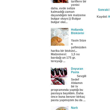
tariflere bir
yenisi
daha. evde sebze
Sonraki 
kalmadığı zaman
dayandığım tek malzeme
Kaydol:
K
bulgur oluyo:)) Bulgur
bulgur olal...
Hollanda
Bisküvisi
Yasin Söze
n
şefimizden
harika bir bisküvi...
Malzemesi: 1,5 su
bardağı un 175 gr.
tereyağı ...
Doyuran
Pasta
Sevgili
Sedef
Ablamın
bir tv
programında yaptığı bu
pastaya bayıldım. Daha
önce buna benzer birkaç
pasta yapmıştım bu da ...
Narlı