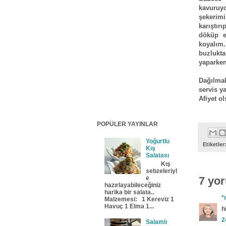
kavuruy
şekerimi
karıştır
döküp e
koyalım
buzlukta
yaparken
Dağılmak
servis ya
Afiyet ol
POPÜLER YAYINLAR
Yoğurtlu
Etiketler
Kış
Salatası
Kış
sebzeleriyl
e
7 yo
hazırlayabileceğiniz
harika bir salata..
*
Malzemesi: 1 Kereviz 1
Havuç 1 Elma 1...
h
2
Salamlı