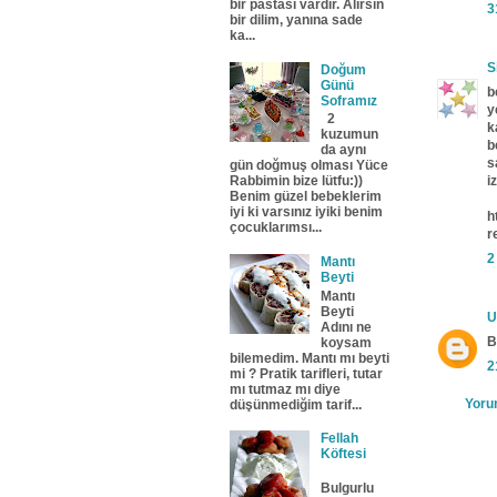
bir pastası vardır. Alırsın
3
bir dilim, yanına sade
ka...
S
Doğum
Günü
b
Soframız
y
2
k
kuzumun
b
da aynı
s
gün doğmuş olması Yüce
i
Rabbimin bize lütfu:))
Benim güzel bebeklerim
iyi ki varsınız iyiki benim
h
çocuklarımsı...
r
2
Mantı
Beyti
Mantı
Beyti
U
Adını ne
B
koysam
bilemedim. Mantı mı beyti
2
mi ? Pratik tarifleri, tutar
mı tutmaz mı diye
Yoru
düşünmediğim tarif...
Fellah
Köftesi
Bulgurlu