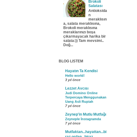
Brokoli
Salatası
Antioksida
n
meraklısın
a, salata meraklısına,
Brokoli meraklısına
meraklarınızı boşa
çıkarmayacak harika bir
salata:)) Tam mevsimi..
Doğ...
BLOG LISTEM
Hayatın Ta Kendisi
Hello world!
3 yıl önce
Lezzet Avcısı
Judi Domino Online
Terpercaya Menggunakan
Uang Asli Rupiah
7 yıl önce
Zeynep'in Mutlu Mutfağı
Zeyneple İnstagramda
7 yıl önce
Mutfaktan...hayattan...bi
raz ordan...biraz