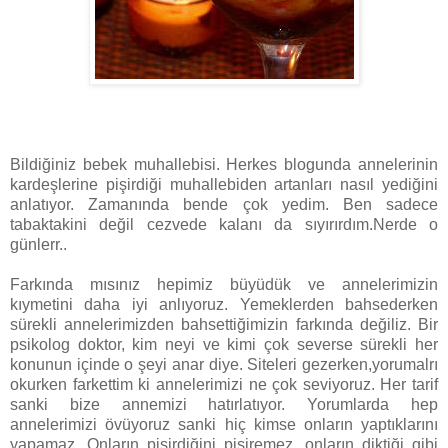
Bildiğiniz bebek muhallebisi. Herkes blogunda annelerinin
kardeşlerine pişirdiği muhallebiden artanları nasıl yediğini
anlatıyor. Zamanında bende çok yedim. Ben sadece
tabaktakini değil cezvede kalanı da sıyırırdım.Nerde o
günlerr..
Farkında mısınız hepimiz büyüdük ve annelerimizin
kıymetini daha iyi anlıyoruz. Yemeklerden bahsederken
sürekli annelerimizden bahsettiğimizin farkında değiliz. Bir
psikolog doktor, kim neyi ve kimi çok severse sürekli her
konunun içinde o şeyi anar diye. Siteleri gezerken,yorumalrı
okurken farkettim ki annelerimizi ne çok seviyoruz. Her tarif
sanki bize annemizi hatırlatıyor. Yorumlarda hep
annelerimizi övüyoruz sanki hiç kimse onların yaptıklarını
yapamaz. Onların pişirdiğini pişiremez, onların diktiği gibi