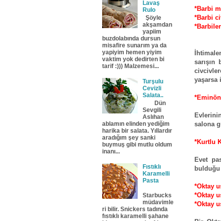
Lavaş
*Barbi m
Rulo
*Barbi c
Şöyle
akşamdan
*Barbile
yapiim
buzdolabında dursun
misafire sunarım ya da
yapiyim hemen yiyim
İhtimale
vaktim yok dedirten bi
sarışın 
tarif :))) Malzemesi...
civcivle
yaşarsa i
Turşulu
Cevizli
Salata..
*Eminön
Dün
Sevgili
Evlerini
Aslıhan
salona 
ablamın elinden yediğim
harika bir salata. Yıllardır
aradığım şey sanki
*Kurtlu 
buymuş gibi mutlu oldum
inanı...
Evet pa
Fıstıklı
bulduğu 
Karamelli
Pasta
*Oktay u
*Oktay u
Starbucks
müdavimle
*Oktay us
ri bilir. Snickers tadında
fıstıklı karamelli şahane