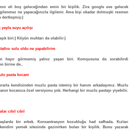
nın eli boş geleceğinden emin bir kişilik. Zira google eve gelecek
ilgilenmez ne yapacağınızla ilgilenir. Ama kişi okadar dolmuşki resmen
a dertleşmiş:)
 yayla suyu açılışı
şık biri:) Köyün muhtarı da olabilir:)
tatlısı sulu oldu ne yapabilirim
n hayır görmemiş yalnız yaşan biri. Komşusuna da sorabilirdi
en birine de..
ulo pasta kocam
srarla kendisinden muzlu pasta istemiş bir hanım arkadaşımız. Muzlu
tanın kocanıza özel versiyonu yok. Herhangi bir muzlu pastayı yiyebilir.
alar cıbıl cıbıl
aşlarda bir erkek. Konsantrasyon bozukluğu had safhada. Kızları
kendini yemek sitesinde gezinirken bulan bir kişilik. Bunu yazarak