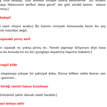
y usta fanatiği. Onu ararken Google ısrarla kendilerine ''Siz bırakın
tayı Halenzenin tarifleri daha güzel'' der gibi sürekli benim siteme
rmiş:)
kadayıf
 nasıl oluyor acaba:) Bu kişinin cinsiyeti konusunda kesin bir şey
mk mümkün değil..
 ıspanaklı pirinç tarifi
an ıspanak mı yoksa pirinç mi. Yemek yapmayı biliyorum diye hava
a bu konuda tın tın biri googleye dayanmış hayırlısı bakalım:)
inegöl köfte
 ulaşamaya çalışan bir şahsiyet daha. Kimse köftem sahte demez sen
 gezersin..
 böreği resimli hamur kızartması
rünümlü şahin demek istedi heralde:)
sıl terbiye edilir