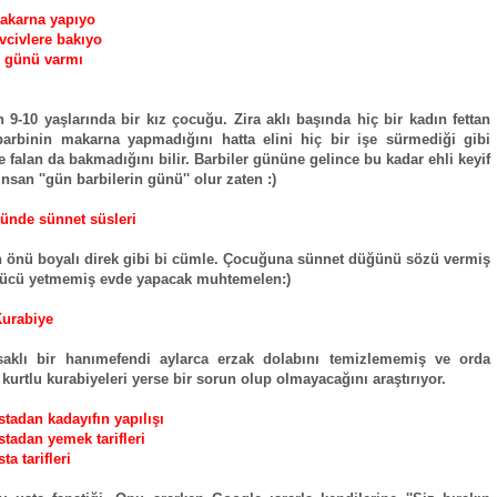
akarna yapıyo
ivcivlere bakıyo
r günü varmı
n 9-10 yaşlarında bir kız çocuğu. Zira aklı başında hiç bir kadın fettan
barbinin makarna yapmadığını hatta elini hiç bir işe sürmediği gibi
re falan da bakmadığını bilir. Barbiler gününe gelince bu kadar ehli keyif
nsan ''gün barbilerin günü'' olur zaten :)
ünde sünnet süsleri
n önü boyalı direk gibi bi cümle. Çocuğuna sünnet düğünü sözü vermiş
gücü yetmemiş evde yapacak muhtemelen:)
Kurabiye
saklı bir hanımefendi aylarca erzak dolabını temizlememiş ve orda
kurtlu kurabiyeleri yerse bir sorun olup olmayacağını araştırıyor.
stadan kadayıfın yapılışı
stadan yemek tarifleri
ta tarifleri