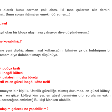
k olarak bunu sorman çok abes. İki tane çakarsın alır dersini
ini.. Bunu soran ihtimalen emekli öğretmen..:)
dayıf
yıf olan bir bloga ulaşmaya çalışıyor diye düşünüyorum:)
ne koyabiliriz?
ne yeni dipfriz almış nasıl kullancağını bilmiyo ya da bulduğunu bi
lamam diye dolaba tıkmayı düşünüyo.
l poğça tarifi
l inegöl köftesi
l patatesli muska böreği
tli ve en güzel İnegöl köfte tarifi
inmeyen bir kişilik. Üstelik güzelliğe takmış durumda. en güzel köfteyi
r , en güzel köfteyi kim yer, en güzel benmiyim gibi sorularını yakın
soracağına eminim:) Bu kişi Manken olabilir.
adaşım gelecek ne yapabilirim?