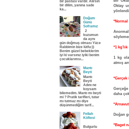
Bir Okta
bir pastası vardır. Alırsın
bir dilim, yanına sade
Oktay us
ka...
yönlendi
Doğum
*Normal 
Günü
Soframız
2
Anormali
kuzumun
söyleme
da aynı
gün doğmuş olması Yüce
*1 kg'lık
Rabbimin bize lütfu:))
Benim güzel bebeklerim
iyi ki varsınız iyiki benim
1 kg ol
çocuklarımsı...
atmış am
Mantı
Beyti
Mantı
*Gerçek 
Beyti
Adını ne
Gerçeğe
koysam
bilemedim. Mantı mı beyti
daha çok
mi ? Pratik tarifleri, tutar
mı tutmaz mı diye
*Arnavut
düşünmediğim tarif...
Fellah
Doğan gö
Köftesi
*Baget na
Bulgurlu