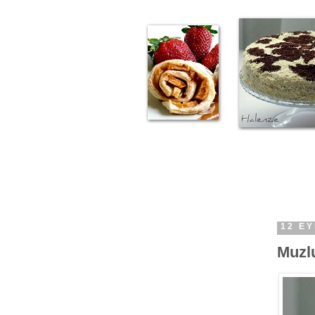
12 E
Muzl