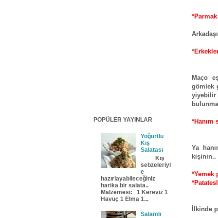
*Parmak 
Arkadaşı
*
Erkekle
Maço eşi
gömlek g
yiyebili
bulunma
POPÜLER YAYINLAR
*Hanım s
Yoğurtlu
Kış
Ya hanı
Salatası
kişinin..
Kış
sebzeleriyl
e
*Yemek p
hazırlayabileceğiniz
*Patates
harika bir salata..
Malzemesi: 1 Kereviz 1
Havuç 1 Elma 1...
İlkinde 
Salamlı