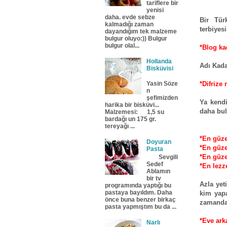
tariflere bir
yenisi
daha. evde sebze
Bir Tür
kalmadığı zaman
terbiyes
dayandığım tek malzeme
bulgur oluyo:)) Bulgur
bulgur olal...
*Blog ka
Hollanda
Adı Kada
Bisküvisi
*Difrize 
Yasin Söze
n
şefimizden
Ya kendi
harika bir bisküvi...
daha bu
Malzemesi: 1,5 su
bardağı un 175 gr.
tereyağı ...
*En güze
Doyuran
*En güze
Pasta
*En güze
Sevgili
Sedef
*En lezze
Ablamın
bir tv
Azla yet
programında yaptığı bu
pastaya bayıldım. Daha
kim yapa
önce buna benzer birkaç
zamanda 
pasta yapmıştım bu da ...
*Eve ark
Narlı