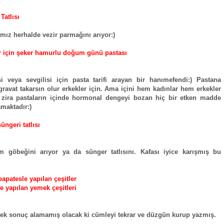
Tatlısı
mız herhalde vezir parmağını arıyor:)
r için şeker hamurlu doğum günü pastası
 veya sevgilisi için pasta tarifi arayan bir hanımefendi:) Pastana
ravat takarsın olur erkekler için. Ama içini hem kadınlar hem erkekler
r zira pastaların içinde hormonal dengeyi bozan hiç bir etken madde
maktadır:)
üngeri tatlısı
m göbeğini arıyor ya da sünger tatlısını. Kafası iyice karışmış bu
apatesle yapılan çeşitler
le yapılan yemek çeşitleri
pek sonuç alamamış olacak ki cümleyi tekrar ve düzgün kurup yazmış.