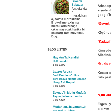
Brokoli
Salatası
Arkadaşı
Antioksida
kişiyle 
n
google'l
meraklısın
a, salata meraklısına,
Brokoli meraklısına
*Gevrekli
meraklarınızı boşa
çıkarmayacak harika bir
Köyüne a
salata:)) Tam mevsimi..
Doğ...
*Kadayıf 
BLOG LISTEM
Kimsede
Ailesind
Hayatın Ta Kendisi
Hello world!
*Muzlu r
3 yıl önce
Lezzet Avcısı
Kocası ı
Judi Domino Online
rulo pas
Terpercaya Menggunakan
Uang Asli Rupiah
7 yıl önce
Zeynep'in Mutlu Mutfağı
*Çıtır abl
Zeyneple İnstagramda
7 yıl önce
Ergen y
Mutfaktan...hayattan...bi
ararken 
raz ordan...biraz