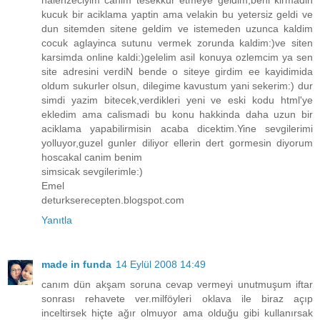
kucuk bir aciklama yaptin ama velakin bu yetersiz geldi ve
dun sitemden sitene geldim ve istemeden uzunca kaldim
cocuk aglayinca sutunu vermek zorunda kaldim:)ve siten
karsimda online kaldi:)gelelim asil konuya ozlemcim ya sen
site adresini verdiN bende o siteye girdim ee kayidimida
oldum sukurler olsun, dilegime kavustum yani sekerim:) dur
simdi yazim bitecek,verdikleri yeni ve eski kodu html'ye
ekledim ama calismadi bu konu hakkinda daha uzun bir
aciklama yapabilirmisin acaba dicektim.Yine sevgilerimi
yolluyor,guzel gunler diliyor ellerin dert gormesin diyorum
hoscakal canim benim
simsicak sevgilerimle:)
Emel
deturkserecepten.blogspot.com
Yanıtla
made in funda
14 Eylül 2008 14:49
canım dün akşam soruna cevap vermeyi unutmuşum iftar
sonrası rehavete ver.milföyleri oklava ile biraz açıp
inceltirsek hiçte ağır olmuyor ama olduğu gibi kullanırsak