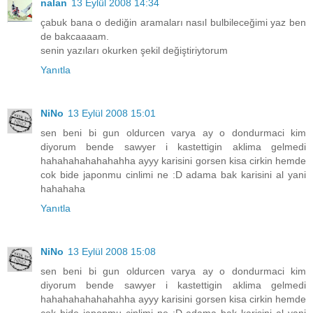
nalan
13 Eylül 2008 14:34
çabuk bana o dediğin aramaları nasıl bulbileceğimi yaz ben
de bakcaaaam.
senin yazıları okurken şekil değiştiriytorum
Yanıtla
NiNo
13 Eylül 2008 15:01
sen beni bi gun oldurcen varya ay o dondurmaci kim
diyorum bende sawyer i kastettigin aklima gelmedi
hahahahahahahahha ayyy karisini gorsen kisa cirkin hemde
cok bide japonmu cinlimi ne :D adama bak karisini al yani
hahahaha
Yanıtla
NiNo
13 Eylül 2008 15:08
sen beni bi gun oldurcen varya ay o dondurmaci kim
diyorum bende sawyer i kastettigin aklima gelmedi
hahahahahahahahha ayyy karisini gorsen kisa cirkin hemde