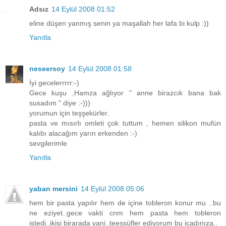
Adsız
14 Eylül 2008 01:52
eline düşen yanmış senin ya maşallah her lafa bi kulp :))
Yanıtla
neseersoy
14 Eylül 2008 01:58
İyi gecelerrrrr:-)
Gece kuşu ,Hamza ağlıyor " anne birazcık bana bak
susadım " diye :-)))
yorumun için teşşekürler.
pasta ve mısırlı omleti çok tuttum , hemen silikon mufün
kalıbı alacağım yarın erkenden :-)
sevgilerimle
Yanıtla
yaban mersini
14 Eylül 2008 05:06
hem bir pasta yapılır hem de içine tobleron konur mu ..bu
ne eziyet..gece vakti cnm hem pasta hem tobleron
istedi..ikisi birarada yani..teessüfler ediyorum bu icadınıza..