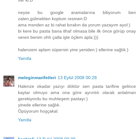
var ki:D
neyse bu google aramalarına bitiyorum ben
zaten,gülmekten koptum resmen:D
ama msnden az bi rahat bırakın da yorum yazayım ayol:)
bi kere bu pasta bana ithaf olmasa bile ilk önce görüp onay
veren benim ohh çatla işte öçlem apla:)))
halenzem aplam süpersin yine yeniden:) ellerine sağlık:)
Yanıtla
meleginmarifetleri
13 Eylül 2008 00:28
Halenze okadar yazıyı döktür sen pasta tarifine gelince
kaytar olmuyo ama ona göre ayrıntılı olarak anlatman
gerekiyordu bu muhteşem pastayı:)
yinede ellerine sağlık.
Öpüyorum hoşçakal.
Yanıtla