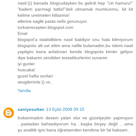
nasil:))) banada blogcudayken bu gelirdi hep "cin hamuru!"
"badem parmagi tatlisi!"deli olmamak mumkunmu, kit kit
kelime uretmeleri kitlasmis!
ellerine saglik pasta nefis gorunuyor..
turkserecepten.blogspot.com
Emel
blogspot'a istatisliklere nasil bakiliyor onu hala bilmiyorum
blogspotu alt ust ettim ama nafile bulamadim,bu islemi nasil
yaptigini bana anlatirsan bende blogspota kimler geliyor
diye bakarim.simdiden tessekkurlerimi sunarim
iyi gunler
hoscakal
guzel hafta sonlari
sevgilerimle:)) vs..
Yanıtla
saniyesultan
13 Eylül 2008 09:15
kıskanmadım desem yalan olur ne güzelşeyler yapmışsın
...pastadan bahsediyorum ha....başka birşey değil ....ama
şu analitik işini bana öğretsenden kendime bir fal baksam..