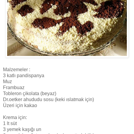
Malzemeler
:
3 katlı pandispanya
Muz
Frambuaz
Tobleron çikolata (beyaz)
Dr.oetker ahududu sosu (keki ıslatmak için)
Üzeri için kakao
Krema için:
1 lt süt
3 yemek kaşığı un