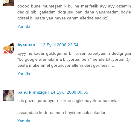
ooooo bune muhteşemlik bu ne marifetlik ayy ayy özlemin
dediği gibi çatladım doğrusu ben daha yapamadım böyle
görsel bi pasta yaa neyse canım ellerine sağlık:)
Yanıtla
Aysultan...
13 Eylül 2008 22:54
ayyy ne kadar güldüğümü bir bilsen,papatyamın dediği gibi
"bu google aramalarına bitiyorum ben " bende bittiyorum :))
pasta mükemmel görünüyor ellerin dert görmesin ...
Yanıtla
banu kırmızıgül
14 Eylül 2008 00:55
cok guzel gorunuyor ellerıne saglık hayırlı ramazanlar..
assagıdakı kedı resmıne bayıldım cok sekerler..
Yanıtla