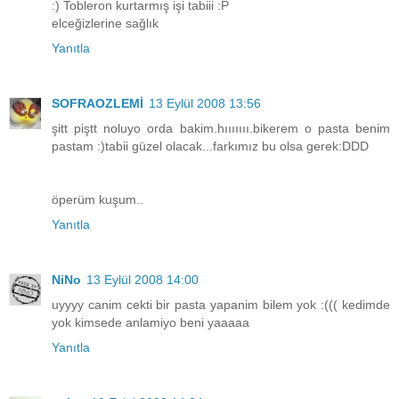
:) Tobleron kurtarmış işi tabiii :P
elceğizlerine sağlık
Yanıtla
SOFRAOZLEMİ
13 Eylül 2008 13:56
şitt piştt noluyo orda bakim.hııııııı.bikerem o pasta benim
pastam :)tabii güzel olacak...farkımız bu olsa gerek:DDD
öperüm kuşum..
Yanıtla
NiNo
13 Eylül 2008 14:00
uyyyy canim cekti bir pasta yapanim bilem yok :((( kedimde
yok kimsede anlamiyo beni yaaaaa
Yanıtla