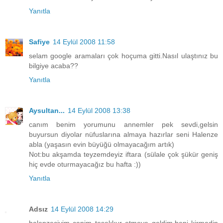
Yanıtla
Safiye
14 Eylül 2008 11:58
selam google aramaları çok hoçuma gitti.Nasıl ulaştınız bu
bilgiye acaba??
Yanıtla
Aysultan...
14 Eylül 2008 13:38
canım benim yorumunu annemler pek sevdi,gelsin
buyursun diyolar nüfuslarına almaya hazırlar seni Halenze
abla (yaşasın evin büyüğü olmayacağım artık)
Not:bu akşamda teyzemdeyiz iftara (sülale çok şükür geniş
hiç evde oturmayacağız bu hafta :))
Yanıtla
Adsız
14 Eylül 2008 14:29
halenzeciyim canim tesekkur etmeye geldim,beni kirmadin