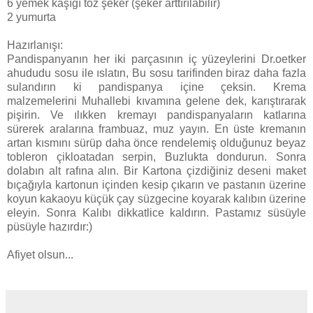
6 yemek kaşığı toz şeker (şeker arttırılabilir)
2 yumurta
Hazırlanışı:
Pandispanyanın her iki parçasının iç yüzeylerini Dr.oetker
ahududu sosu ile ıslatın, Bu sosu tarifinden biraz daha fazla
sulandırın ki pandispanya içine çeksin. Krema
malzemelerini Muhallebi kıvamına gelene dek, karıştırarak
pişirin. Ve ılıkken kremayı pandispanyaların katlarına
sürerek aralarına frambuaz, muz yayın. En üste kremanın
artan kısmını sürüp daha önce rendelemiş olduğunuz beyaz
tobleron çikloatadan serpin, Buzlukta dondurun. Sonra
dolabın alt rafına alın. Bir Kartona çizdiğiniz deseni maket
bıçağıyla kartonun içinden kesip çıkarın ve pastanın üzerine
koyun kakaoyu küçük çay süzgecine koyarak kalıbın üzerine
eleyin. Sonra Kalıbı dikkatlice kaldırın. Pastamız süsüyle
püsüyle hazırdır:)
Afiyet olsun...