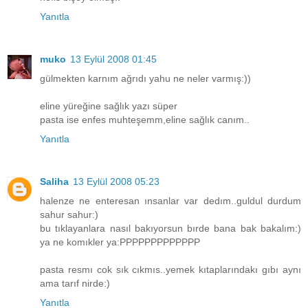
Yanıtla
muko
13 Eylül 2008 01:45
gülmekten karnım ağrıdı yahu ne neler varmış:))
eline yüreğine sağlık yazı süper
pasta ise enfes muhteşemm,eline sağlık canım..
Yanıtla
Saliha
13 Eylül 2008 05:23
halenze ne enteresan ınsanlar var dedım..guldul durdum
sahur sahur:)
bu tıklayanlara nasıl bakıyorsun bırde bana bak bakalım:)
ya ne komıkler ya:PPPPPPPPPPPPP
pasta resmı cok sık cıkmıs..yemek kıtaplarındakı gıbı aynı
ama tarıf nirde:)
Yanıtla