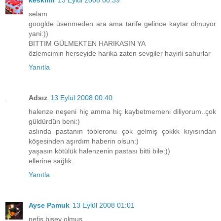
keskinli
13 Eylül 2008 00:39
selam
googlde üsenmeden ara ama tarife gelince kaytar olmuyor
yani:))
BITTIM GÜLMEKTEN HARIKASIN YA
özlemcimin herseyide harika zaten sevgiler hayirli sahurlar
Yanıtla
Adsız
13 Eylül 2008 00:40
halenze neşeni hiç amma hiç kaybetmemeni diliyorum..çok
güldürdün beni:)
aslında pastanın tobleronu çok gelmiş çokkk kıyısından
köşesinden aşırdım haberin olsun:)
yaşasın kötülük halenzenin pastası bitti bile:))
ellerine sağlık..
Yanıtla
Ayse Pamuk
13 Eylül 2008 01:01
nefis bişey olmuş..