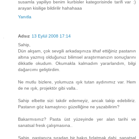
susamla yapiliyo benim kurbisler kategorisinde tarifi var :)
arayan kisilige bildirilir hahahaaa
Yanıtla
Adsız
13 Eylül 2008 17:14
Sahip,
Dün akşam, çok sevgili arkadaşınıza ithaf ettiğiniz pastanın
altına yazmış olduğunuz bilimsel araştırmanızın sonuçlarını
dikkatle okudum. Okumakla kalmadım yararlandım, bilgi
dağarcımı geliştirdim.
Ne mutlu bizlere, yolumuza ışık tutan aydınımız var. Hem
de ne ışık, projektör gibi valla..
Sahip elbette sizi takdir edemeyiz, ancak takip edebiliriz.
Pastanın göz kamaştırıcı güzelliğine ne yazabilirim?
Bakarmısınız? Pasta üst yüzeyinde yer alan tarihi ve
sanatsal fresk çalışmasına..
Sahip, pastanıza sıradan bir bakış fırlatmak dahi, sanatsal