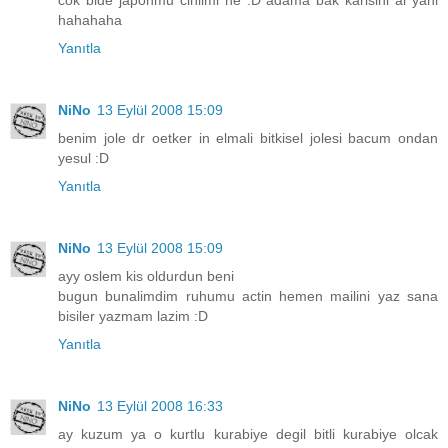
cok bide japonmu cinlimi ne :D adama bak karisini al yani
hahahaha
Yanıtla
NiNo
13 Eylül 2008 15:09
benim jole dr oetker in elmali bitkisel jolesi bacum ondan
yesul :D
Yanıtla
NiNo
13 Eylül 2008 15:09
ayy oslem kis oldurdun beni
bugun bunalimdim ruhumu actin hemen mailini yaz sana
bisiler yazmam lazim :D
Yanıtla
NiNo
13 Eylül 2008 16:33
ay kuzum ya o kurtlu kurabiye degil bitli kurabiye olcak