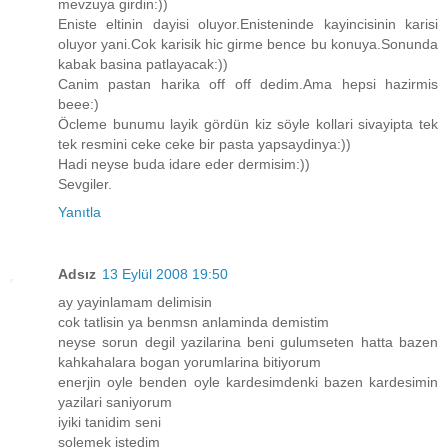
mevzuya girdin:))
Eniste eltinin dayisi oluyor.Enisteninde kayincisinin karisi
oluyor yani.Cok karisik hic girme bence bu konuya.Sonunda
kabak basina patlayacak:))
Canim pastan harika off off dedim.Ama hepsi hazirmis
beee:)
Öcleme bunumu layik gördün kiz söyle kollari sivayipta tek
tek resmini ceke ceke bir pasta yapsaydinya:))
Hadi neyse buda idare eder dermisim:))
Sevgiler.
Yanıtla
Adsız
13 Eylül 2008 19:50
ay yayinlamam delimisin
cok tatlisin ya benmsn anlaminda demistim
neyse sorun degil yazilarina beni gulumseten hatta bazen
kahkahalara bogan yorumlarina bitiyorum
enerjin oyle benden oyle kardesimdenki bazen kardesimin
yazilari saniyorum
iyiki tanidim seni
solemek istedim