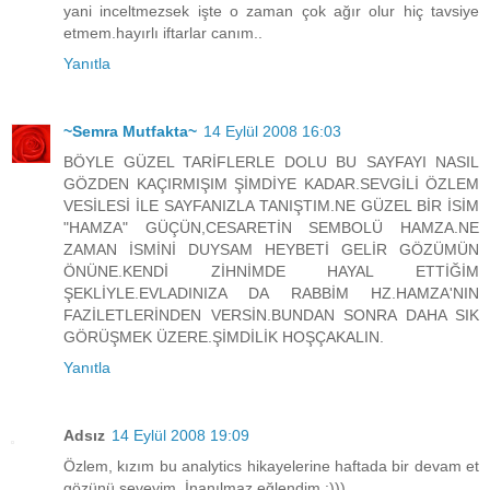
yani inceltmezsek işte o zaman çok ağır olur hiç tavsiye
etmem.hayırlı iftarlar canım..
Yanıtla
~Semra Mutfakta~
14 Eylül 2008 16:03
BÖYLE GÜZEL TARİFLERLE DOLU BU SAYFAYI NASIL
GÖZDEN KAÇIRMIŞIM ŞİMDİYE KADAR.SEVGİLİ ÖZLEM
VESİLESİ İLE SAYFANIZLA TANIŞTIM.NE GÜZEL BİR İSİM
"HAMZA" GÜÇÜN,CESARETİN SEMBOLÜ HAMZA.NE
ZAMAN İSMİNİ DUYSAM HEYBETİ GELİR GÖZÜMÜN
ÖNÜNE.KENDİ ZİHNİMDE HAYAL ETTİĞİM
ŞEKLİYLE.EVLADINIZA DA RABBİM HZ.HAMZA'NIN
FAZİLETLERİNDEN VERSİN.BUNDAN SONRA DAHA SIK
GÖRÜŞMEK ÜZERE.ŞİMDİLİK HOŞÇAKALIN.
Yanıtla
Adsız
14 Eylül 2008 19:09
Özlem, kızım bu analytics hikayelerine haftada bir devam et
gözünü seveyim. İnanılmaz eğlendim :)))