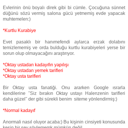
Evlerinin önü boyalı direk gibi bi cümle. Çocuğuna sünnet
düğünü sözü vermiş salona gücü yetmemiş evde yapacak
muhtemelen:)
*Kurtlu Kurabiye
Evet pasaklı bir hanımefendi aylarca erzak dolabını
temizlememiş ve orda bulduğu kurtlu kurabiyeleri yerse bir
sorun olup olmayacağını araştırıyor.
*Oktay ustadan kadayıfın yapılışı
*Oktay ustadan yemek tarifleri
*Oktay usta tarifleri
Bir Oktay usta fanatiği. Onu ararken Google ısrarla
kendilerine ''Siz bırakın Oktay ustayı Halenzenin tarifleri
daha güzel'' der gibi sürekli benim siteme yönlendirmiş:)
*Normal kadayıf
Anormali nasıl oluyor acaba:) Bu kişinin cinsiyeti konusunda
kesin bir şey söylememk mümkün değil..