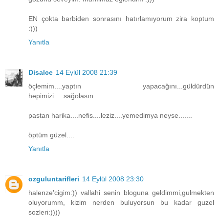
EN çokta barbiden sonrasını hatırlamıyorum zira koptum
:)))
Yanıtla
Disalce
14 Eylül 2008 21:39
öçlemim....yaptın yapacağını...güldürdün
hepimizi.....sağolasın......
pastan harika....nefis....leziz....yemedimya neyse.......
öptüm güzel....
Yanıtla
ozguluntarifleri
14 Eylül 2008 23:30
halenze'cigim:)) vallahi senin bloguna geldimmi,gulmekten
oluyorumm, kizim nerden buluyorsun bu kadar guzel
sozleri:))))