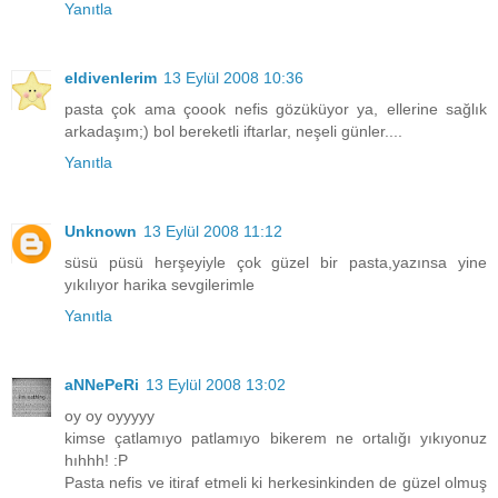
Yanıtla
eldivenlerim
13 Eylül 2008 10:36
pasta çok ama çoook nefis gözüküyor ya, ellerine sağlık
arkadaşım;) bol bereketli iftarlar, neşeli günler....
Yanıtla
Unknown
13 Eylül 2008 11:12
süsü püsü herşeyiyle çok güzel bir pasta,yazınsa yine
yıkılıyor harika sevgilerimle
Yanıtla
aNNePeRi
13 Eylül 2008 13:02
oy oy oyyyyy
kimse çatlamıyo patlamıyo bikerem ne ortalığı yıkıyonuz
hıhhh! :P
Pasta nefis ve itiraf etmeli ki herkesinkinden de güzel olmuş