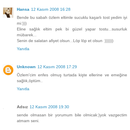
Hansa
12 Kasım 2008 16:28
Bende bu sabah özlem eltimle sucuklu kaşarlı tost yedim iyi
mi:)))
Eline sağlık eltim pek bi güzel yapar tostu...susurluk
mübarek...
Senin de salatan afiyet olsun...Löp löp et olsun :))))))
Yanıtla
Unknown
12 Kasım 2008 17:29
Özlem'cim enfes olmuş turtada kişte ellerine ve emeğine
sağlık,öptüm..
Yanıtla
Adsız
12 Kasım 2008 19:30
sende olmasan bir yorumum bile olmicak:)yok vazgectim
atmam seni.