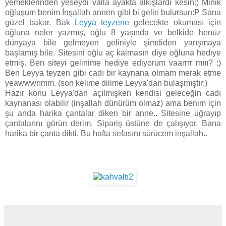
yemeklerinden yeseydi valla ayakta alkışlardı kesin:) Minik
oğluşum benim İnşallah annen gibi bi gelin bulursun:P Sana
güzel bakar. Bak
Leyya teyzene
gelecekte okuması için
oğluna neler yazmış, oğlu 8 yaşında ve belkide henüz
dünyaya bile gelmeyen geliniyle şimdiden yarışmaya
başlamış bile. Sitesini oğlu aç kalmasın diye oğluna hediye
etmiş. Ben siteyi gelinime hediye ediyorum vaarrrr mııı? :)
Ben Leyya teyzen gibi cadı bir kaynana olmam merak etme
yeawwwrımm. (son kelime dilime Leyya'dan bulaşmıştır:)
Hazır konu Leyya'dan açılmışken kendisi geleceğin cadı
kaynanası olabilir (inşallah dünürüm olmaz) ama benim için
şu anda harika çantalar diken bir anne.. Sitesine uğrayıp
çantalarını görün derim. Sipariş üstüne de çalışıyor. Bana
harika bir çanta dikti. Bu hafta sefasını sürücem inşallah..