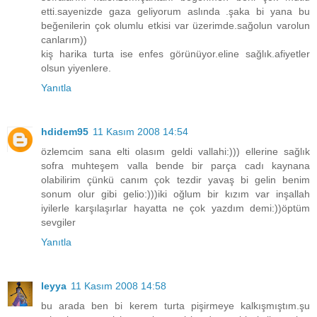
etti.sayenizde gaza geliyorum aslında .şaka bi yana bu
beğenilerin çok olumlu etkisi var üzerimde.sağolun varolun
canlarım))
kiş harika turta ise enfes görünüyor.eline sağlık.afiyetler
olsun yiyenlere.
Yanıtla
hdidem95
11 Kasım 2008 14:54
özlemcim sana elti olasım geldi vallahi:))) ellerine sağlık
sofra muhteşem valla bende bir parça cadı kaynana
olabilirim çünkü canım çok tezdir yavaş bi gelin benim
sonum olur gibi gelio:)))iki oğlum bir kızım var inşallah
iyilerle karşılaşırlar hayatta ne çok yazdım demi:))öptüm
sevgiler
Yanıtla
leyya
11 Kasım 2008 14:58
bu arada ben bi kerem turta pişirmeye kalkışmıştım.şu