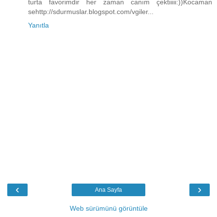
turta favorimdir her zaman canım çektiiiii:))Kocaman
sehttp://sdurmuslar.blogspot.com/vgiler...
Yanıtla
‹
›
Ana Sayfa
Web sürümünü görüntüle