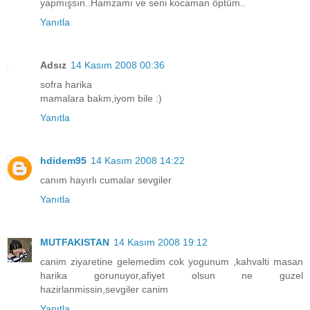
yapmışsın..Hamzamı ve seni kocaman öptüm..
Yanıtla
Adsız
14 Kasım 2008 00:36
sofra harika
mamalara bakm,iyom bile :)
Yanıtla
hdidem95
14 Kasım 2008 14:22
canım hayırlı cumalar sevgiler
Yanıtla
MUTFAKISTAN
14 Kasım 2008 19:12
canim ziyaretine gelemedim cok yogunum ,kahvalti masan
harika gorunuyor,afiyet olsun ne guzel
hazirlanmissin,sevgiler canim
Yanıtla