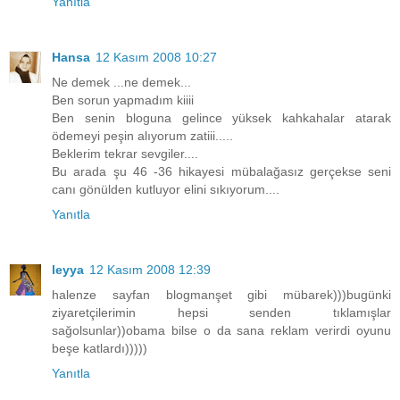
Yanıtla
Hansa
12 Kasım 2008 10:27
Ne demek ...ne demek...
Ben sorun yapmadım kiiii
Ben senin bloguna gelince yüksek kahkahalar atarak
ödemeyi peşin alıyorum zatiii.....
Beklerim tekrar sevgiler....
Bu arada şu 46 -36 hikayesi mübalağasız gerçekse seni
canı gönülden kutluyor elini sıkıyorum....
Yanıtla
leyya
12 Kasım 2008 12:39
halenze sayfan blogmanşet gibi mübarek)))bugünki
ziyaretçilerimin hepsi senden tıklamışlar
sağolsunlar))obama bilse o da sana reklam verirdi oyunu
beşe katlardı)))))
Yanıtla