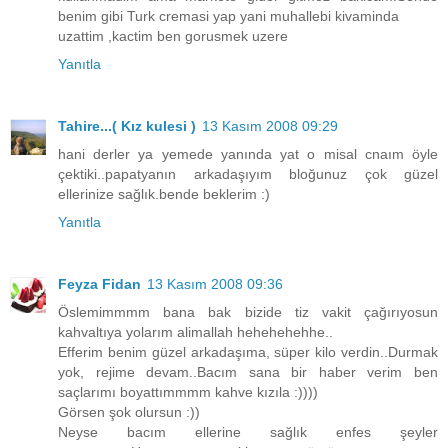
benim gibi Turk cremasi yap yani muhallebi kivaminda
uzattim ,kactim ben gorusmek uzere
Yanıtla
Tahire...( Kız kulesi )
13 Kasım 2008 09:29
hani derler ya yemede yanında yat o misal cnaım öyle
çektiki..papatyanın arkadaşıyım bloğunuz çok güzel
ellerinize sağlık.bende beklerim :)
Yanıtla
Feyza Fidan
13 Kasım 2008 09:36
Öslemimmmm bana bak bizide tiz vakit çağırıyosun
kahvaltıya yolarım alimallah hehehehehhe..
Efferim benim güzel arkadaşıma, süper kilo verdin..Durmak
yok, rejime devam..Bacım sana bir haber verim ben
saçlarımı boyattımmmm kahve kızıla :))))
Görsen şok olursun :))
Neyse bacım ellerine sağlık enfes şeyler