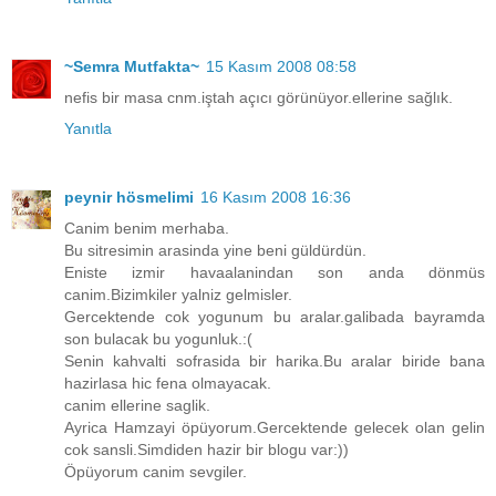
~Semra Mutfakta~
15 Kasım 2008 08:58
nefis bir masa cnm.iştah açıcı görünüyor.ellerine sağlık.
Yanıtla
peynir hösmelimi
16 Kasım 2008 16:36
Canim benim merhaba.
Bu sitresimin arasinda yine beni güldürdün.
Eniste izmir havaalanindan son anda dönmüs
canim.Bizimkiler yalniz gelmisler.
Gercektende cok yogunum bu aralar.galibada bayramda
son bulacak bu yogunluk.:(
Senin kahvalti sofrasida bir harika.Bu aralar biride bana
hazirlasa hic fena olmayacak.
canim ellerine saglik.
Ayrica Hamzayi öpüyorum.Gercektende gelecek olan gelin
cok sansli.Simdiden hazir bir blogu var:))
Öpüyorum canim sevgiler.