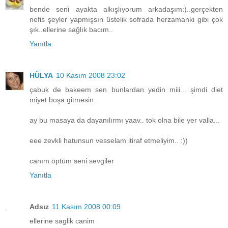
bende seni ayakta alkışlıyorum arkadaşım:)..gerçekten
nefis şeyler yapmışsın üstelik sofrada herzamanki gibi çok
şık..ellerine sağlık bacım..
Yanıtla
HÜLYA
10 Kasım 2008 23:02
çabuk de bakeem sen bunlardan yedin miii... şimdi diet
miyet boşa gitmesin..
ay bu masaya da dayanılırmı yaav.. tok olna bile yer valla...
eee zevkli hatunsun vesselam itiraf etmeliyim.. :))
canım öptüm seni sevgiler
Yanıtla
Adsız
11 Kasım 2008 00:09
ellerine saglik canim