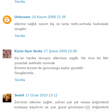
Yanıtla
Unknown
16 Kasım 2008 21:39
ellerine sağlık canım kiş ve turta nefis,sofrada harkulade
sevgiler
Yanıtla
Kizim Sare Verda
17 Şubat 2009 10:08
Kis`ler harika duruyor ellerinize saglik. Ne ince bir fikir
yuvarlak seklinde sunmak.
Eminim lezzeti de gorundugu kadar guzeldir.
Sevgilerimle..
Yanıtla
Sedef
17 Ocak 2010 13:12
Zerrinim ellerine sağlık...sofran çok şık veeee böğürtlenli
turtaaaa bayılırım ve çok güzel görünüyor:(((( böğürtlenli