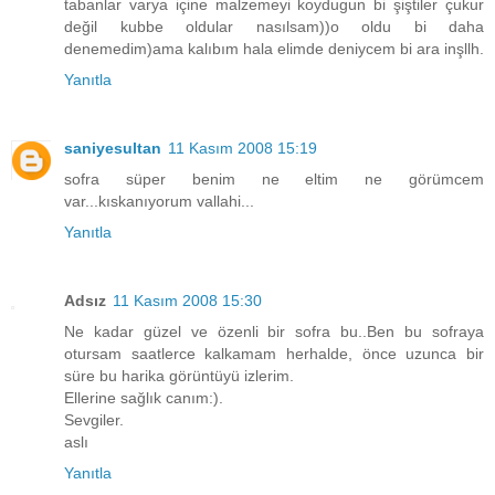
tabanlar varya içine malzemeyi koydugun bi şiştiler çukur
değil kubbe oldular nasılsam))o oldu bi daha
denemedim)ama kalıbım hala elimde deniycem bi ara inşllh.
Yanıtla
saniyesultan
11 Kasım 2008 15:19
sofra süper benim ne eltim ne görümcem
var...kıskanıyorum vallahi...
Yanıtla
Adsız
11 Kasım 2008 15:30
Ne kadar güzel ve özenli bir sofra bu..Ben bu sofraya
otursam saatlerce kalkamam herhalde, önce uzunca bir
süre bu harika görüntüyü izlerim.
Ellerine sağlık canım:).
Sevgiler.
aslı
Yanıtla