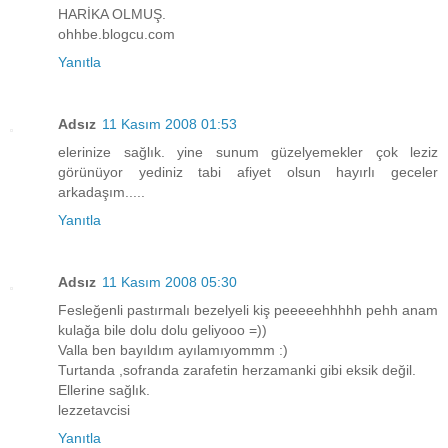
HARİKA OLMUŞ.
ohhbe.blogcu.com
Yanıtla
Adsız
11 Kasım 2008 01:53
elerinize sağlık. yine sunum güzelyemekler çok leziz
görünüyor yediniz tabi afiyet olsun hayırlı geceler
arkadaşım.....
Yanıtla
Adsız
11 Kasım 2008 05:30
Fesleğenli pastırmalı bezelyeli kiş peeeeehhhhh pehh anam
kulağa bile dolu dolu geliyooo =))
Valla ben bayıldım ayılamıyommm :)
Turtanda ,sofranda zarafetin herzamanki gibi eksik değil.
Ellerine sağlık.
lezzetavcisi
Yanıtla