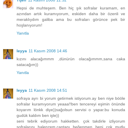
Tijen
11 Kasım 2008 12:32
Hepsi de muhteşem. Ben hiç şık sofralar kuramam, en
azından artık kuramıyorum, eskiden daha bir özenli ve
meraklıydım galiba ama bu sofraları görünce pek bir
hoşlanıyorum!
Yanıtla
leyya
11 Kasım 2008 14:46
kızını alacağımmm ,dünürün olacağımmm,sana caka
satacağım))
Yanıtla
leyya
11 Kasım 2008 14:51
sofraya ayrı bi yorum getirmek istiyorum.ay ben niye bööle
sofralar kuramıyorum yeaaa!!ben tencereyi eşimin önünde
koyarım lönkk diye))sağolsun servisi o yapar.bu konuda
gudük kaldım ben işte))
seni tebrik ediyorum hakketten. çok takdirle izliyorum
sofralarını halenzem.çantanı beğenmen beni çok mutlu