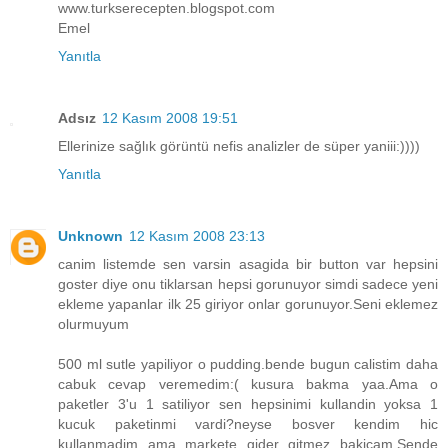
www.turkserecepten.blogspot.com
Emel
Yanıtla
Adsız
12 Kasım 2008 19:51
Ellerinize sağlık görüntü nefis analizler de süper yaniii:))))
Yanıtla
Unknown
12 Kasım 2008 23:13
canim listemde sen varsin asagida bir button var hepsini
goster diye onu tiklarsan hepsi gorunuyor simdi sadece yeni
ekleme yapanlar ilk 25 giriyor onlar gorunuyor.Seni eklemez
olurmuyum
500 ml sutle yapiliyor o pudding.bende bugun calistim daha
cabuk cevap veremedim:( kusura bakma yaa.Ama o
paketler 3'u 1 satiliyor sen hepsinimi kullandin yoksa 1
kucuk paketinmi vardi?neyse bosver kendim hic
kullanmadim ama markete gider gitmez bakicam.Sende