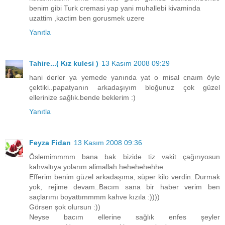
benim gibi Turk cremasi yap yani muhallebi kivaminda
uzattim ,kactim ben gorusmek uzere
Yanıtla
Tahire...( Kız kulesi )
13 Kasım 2008 09:29
hani derler ya yemede yanında yat o misal cnaım öyle
çektiki..papatyanın arkadaşıyım bloğunuz çok güzel
ellerinize sağlık.bende beklerim :)
Yanıtla
Feyza Fidan
13 Kasım 2008 09:36
Öslemimmmm bana bak bizide tiz vakit çağırıyosun
kahvaltıya yolarım alimallah hehehehehhe..
Efferim benim güzel arkadaşıma, süper kilo verdin..Durmak
yok, rejime devam..Bacım sana bir haber verim ben
saçlarımı boyattımmmm kahve kızıla :))))
Görsen şok olursun :))
Neyse bacım ellerine sağlık enfes şeyler