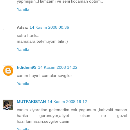
yapmışsın..Hamzamı ve seni kocaman öptüm..
Yanıtla
Adsız
14 Kasım 2008 00:36
sofra harika
mamalara bakm,iyom bile :)
Yanıtla
hdidem95
14 Kasım 2008 14:22
canım hayırlı cumalar sevgiler
Yanıtla
MUTFAKISTAN
14 Kasım 2008 19:12
canim ziyaretine gelemedim cok yogunum ,kahvalti masan
harika gorunuyor,afiyet olsun ne guzel
hazirlanmissin,sevgiler canim
Yanıtla