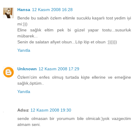
Hansa
12 Kasım 2008 16:28
Bende bu sabah özlem eltimle sucuklu kaşarlı tost yedim iyi
mi:)))
Eline sağlık eltim pek bi güzel yapar tostu...susurluk
mübarek...
Senin de salatan afiyet olsun...Löp löp et olsun :))))))
Yanıtla
Unknown
12 Kasım 2008 17:29
Özlem'cim enfes olmuş turtada kişte ellerine ve emeğine
sağlık,öptüm..
Yanıtla
Adsız
12 Kasım 2008 19:30
sende olmasan bir yorumum bile olmicak:)yok vazgectim
atmam seni.