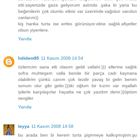
etti.sayenizde gaza geliyorum aslında .şaka bi yana bu
beğenilerin çok olumlu etkisi var üzerimde.sağolun varolun
canlarım))
kiş harika turta ise enfes görünüyor.eline sağlık.afiyetler
olsun yiyenlere.
Yanıtla
hdidem95
11 Kasım 2008 14:54
özlemcim sana elti olasım geldi vallahi:))) ellerine sağlık
sofra muhteşem valla bende bir parça cadı kaynana
olabilirim çünkü canım çok tezdir yavaş bi gelin benim
sonum olur gibi gelio:)))iki oğlum bir kızım var inşallah
iyilerle karşılaşırlar hayatta ne çok yazdım demi:))öptüm
sevgiler
Yanıtla
leyya
11 Kasım 2008 14:58
bu arada ben bi kerem turta pişirmeye kalkışmıştım.şu