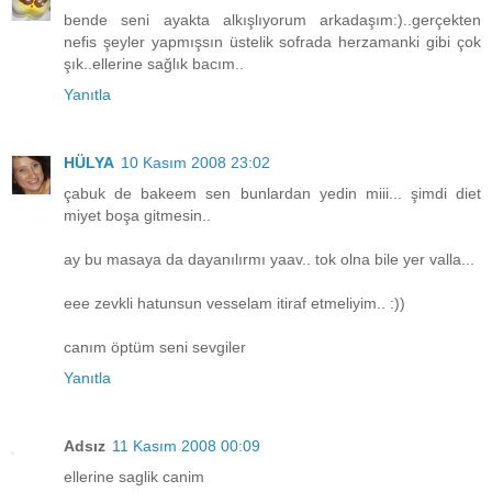
bende seni ayakta alkışlıyorum arkadaşım:)..gerçekten
nefis şeyler yapmışsın üstelik sofrada herzamanki gibi çok
şık..ellerine sağlık bacım..
Yanıtla
HÜLYA
10 Kasım 2008 23:02
çabuk de bakeem sen bunlardan yedin miii... şimdi diet
miyet boşa gitmesin..
ay bu masaya da dayanılırmı yaav.. tok olna bile yer valla...
eee zevkli hatunsun vesselam itiraf etmeliyim.. :))
canım öptüm seni sevgiler
Yanıtla
Adsız
11 Kasım 2008 00:09
ellerine saglik canim