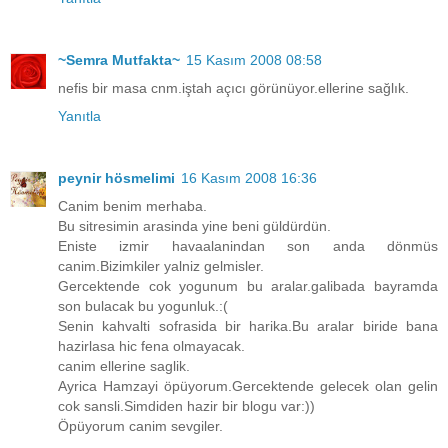
~Semra Mutfakta~
15 Kasım 2008 08:58
nefis bir masa cnm.iştah açıcı görünüyor.ellerine sağlık.
Yanıtla
peynir hösmelimi
16 Kasım 2008 16:36
Canim benim merhaba.
Bu sitresimin arasinda yine beni güldürdün.
Eniste izmir havaalanindan son anda dönmüs
canim.Bizimkiler yalniz gelmisler.
Gercektende cok yogunum bu aralar.galibada bayramda
son bulacak bu yogunluk.:(
Senin kahvalti sofrasida bir harika.Bu aralar biride bana
hazirlasa hic fena olmayacak.
canim ellerine saglik.
Ayrica Hamzayi öpüyorum.Gercektende gelecek olan gelin
cok sansli.Simdiden hazir bir blogu var:))
Öpüyorum canim sevgiler.