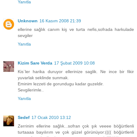
Yanıtla
Unknown
16 Kasım 2008 21:39
ellerine sağlık canım kiş ve turta nefis,sofrada harkulade
sevgiler
Yanıtla
Kizim Sare Verda
17 Şubat 2009 10:08
Kis`ler harika duruyor ellerinize saglik. Ne ince bir fikir
yuvarlak seklinde sunmak.
Eminim lezzeti de gorundugu kadar guzeldir.
Sevgilerimle..
Yanıtla
Sedef
17 Ocak 2010 13:12
Zerrinim ellerine sağlık...sofran çok şık veeee böğürtlenli
turtaaaa bayılırım ve çok güzel görünüyor:(((( böğürtlenli