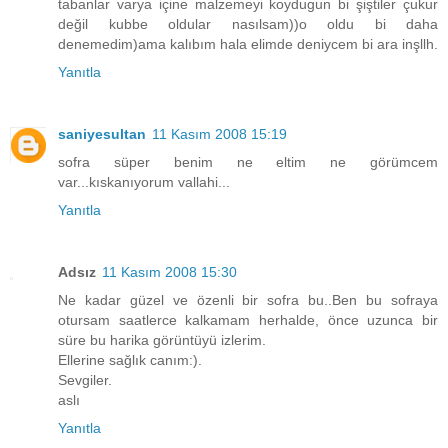
tabanlar varya içine malzemeyi koydugun bi şiştiler çukur
değil kubbe oldular nasılsam))o oldu bi daha
denemedim)ama kalıbım hala elimde deniycem bi ara inşllh.
Yanıtla
saniyesultan
11 Kasım 2008 15:19
sofra süper benim ne eltim ne görümcem
var...kıskanıyorum vallahi...
Yanıtla
Adsız
11 Kasım 2008 15:30
Ne kadar güzel ve özenli bir sofra bu..Ben bu sofraya
otursam saatlerce kalkamam herhalde, önce uzunca bir
süre bu harika görüntüyü izlerim.
Ellerine sağlık canım:).
Sevgiler.
aslı
Yanıtla