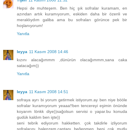
Tijen
11 Kasım 2008 12:32
Hepsi de muhteşem. Ben hiç şık sofralar kuramam, en
azından artık kuramıyorum, eskiden daha bir özenli ve
meraklıydım galiba ama bu sofraları görünce pek bir
hoşlanıyorum!
Yanıtla
leyya
11 Kasım 2008 14:46
kızını alacağımmm ,dünürün olacağımmm,sana caka
satacağım))
Yanıtla
leyya
11 Kasım 2008 14:51
sofraya ayrı bi yorum getirmek istiyorum.ay ben niye bööle
sofralar kuramıyorum yeaaa!!ben tencereyi eşimin önünde
koyarım lönkk diye))sağolsun servisi o yapar.bu konuda
gudük kaldım ben işte))
seni tebrik ediyorum hakketten. çok takdirle izliyorum
sofralarını halenzem.çantanı beğenmen beni çok mutlu