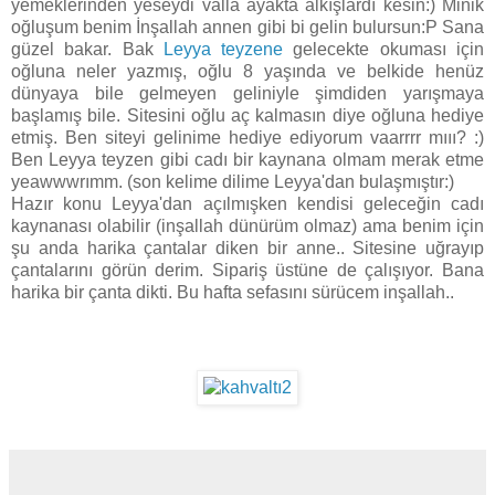
yemeklerinden yeseydi valla ayakta alkışlardı kesin:) Minik
oğluşum benim İnşallah annen gibi bi gelin bulursun:P Sana
güzel bakar. Bak
Leyya teyzene
gelecekte okuması için
oğluna neler yazmış, oğlu 8 yaşında ve belkide henüz
dünyaya bile gelmeyen geliniyle şimdiden yarışmaya
başlamış bile. Sitesini oğlu aç kalmasın diye oğluna hediye
etmiş. Ben siteyi gelinime hediye ediyorum vaarrrr mııı? :)
Ben Leyya teyzen gibi cadı bir kaynana olmam merak etme
yeawwwrımm. (son kelime dilime Leyya'dan bulaşmıştır:)
Hazır konu Leyya'dan açılmışken kendisi geleceğin cadı
kaynanası olabilir (inşallah dünürüm olmaz) ama benim için
şu anda harika çantalar diken bir anne.. Sitesine uğrayıp
çantalarını görün derim. Sipariş üstüne de çalışıyor. Bana
harika bir çanta dikti. Bu hafta sefasını sürücem inşallah..