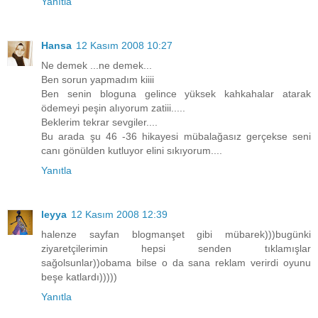
Yanıtla
Hansa
12 Kasım 2008 10:27
Ne demek ...ne demek...
Ben sorun yapmadım kiiii
Ben senin bloguna gelince yüksek kahkahalar atarak
ödemeyi peşin alıyorum zatiii.....
Beklerim tekrar sevgiler....
Bu arada şu 46 -36 hikayesi mübalağasız gerçekse seni
canı gönülden kutluyor elini sıkıyorum....
Yanıtla
leyya
12 Kasım 2008 12:39
halenze sayfan blogmanşet gibi mübarek)))bugünki
ziyaretçilerimin hepsi senden tıklamışlar
sağolsunlar))obama bilse o da sana reklam verirdi oyunu
beşe katlardı)))))
Yanıtla