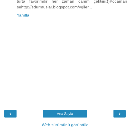
turta favorimdir her zaman canım çektiiiii:))Kocaman
sehttp://sdurmuslar.blogspot.com/vgiler...
Yanıtla
‹
›
Ana Sayfa
Web sürümünü görüntüle