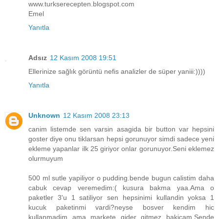
www.turkserecepten.blogspot.com
Emel
Yanıtla
Adsız
12 Kasım 2008 19:51
Ellerinize sağlık görüntü nefis analizler de süper yaniii:))))
Yanıtla
Unknown
12 Kasım 2008 23:13
canim listemde sen varsin asagida bir button var hepsini
goster diye onu tiklarsan hepsi gorunuyor simdi sadece yeni
ekleme yapanlar ilk 25 giriyor onlar gorunuyor.Seni eklemez
olurmuyum
500 ml sutle yapiliyor o pudding.bende bugun calistim daha
cabuk cevap veremedim:( kusura bakma yaa.Ama o
paketler 3'u 1 satiliyor sen hepsinimi kullandin yoksa 1
kucuk paketinmi vardi?neyse bosver kendim hic
kullanmadim ama markete gider gitmez bakicam.Sende