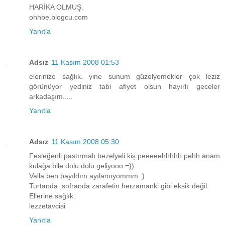
HARİKA OLMUŞ.
ohhbe.blogcu.com
Yanıtla
Adsız
11 Kasım 2008 01:53
elerinize sağlık. yine sunum güzelyemekler çok leziz
görünüyor yediniz tabi afiyet olsun hayırlı geceler
arkadaşım.....
Yanıtla
Adsız
11 Kasım 2008 05:30
Fesleğenli pastırmalı bezelyeli kiş peeeeehhhhh pehh anam
kulağa bile dolu dolu geliyooo =))
Valla ben bayıldım ayılamıyommm :)
Turtanda ,sofranda zarafetin herzamanki gibi eksik değil.
Ellerine sağlık.
lezzetavcisi
Yanıtla