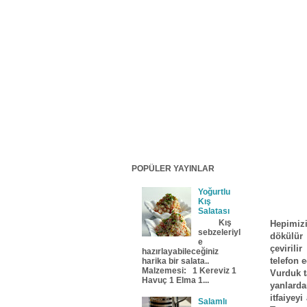
POPÜLER YAYINLAR
Yoğurtlu
Kış
Salatası
Kış
Hepimizi
sebzeleriyl
dökülür 
e
çeviril
hazırlayabileceğiniz
telefon e
harika bir salata..
Malzemesi: 1 Kereviz 1
Vurduk t
Havuç 1 Elma 1...
yanlarda
itfaiyey
Salamlı