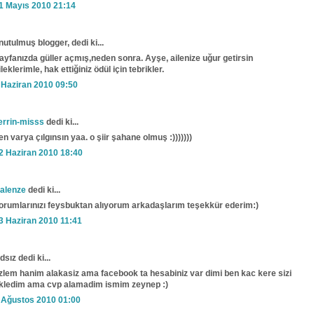
1 Mayıs 2010 21:14
nutulmuş blogger, dedi ki...
ayfanızda güller açmış,neden sonra. Ayşe, ailenize uğur getirsin
ileklerimle, hak ettiğiniz ödül için tebrikler.
 Haziran 2010 09:50
errin-misss
dedi ki...
en varya çılgınsın yaa. o şiir şahane olmuş :)))))))
2 Haziran 2010 18:40
alenze
dedi ki...
orumlarınızı feysbuktan alıyorum arkadaşlarım teşekkür ederim:)
3 Haziran 2010 11:41
dsız dedi ki...
zlem hanim alakasiz ama facebook ta hesabiniz var dimi ben kac kere sizi
kledim ama cvp alamadim ismim zeynep :)
 Ağustos 2010 01:00