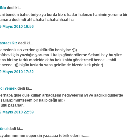
iNo
dedi ki...
ani benden bahsetmiyo ya burda kiz o kadar halenze hanimin yorumu bir
umara dedimdi ahhahaha hahahahhaahha
9 Mayıs 2010 16:56
astacı Kız
dedi ki...
lemsinn kıss zerrinn güldürdün beni yine :)))
oftbovl için yazdığın yoruma 1 kalıp gönderdilerse Selami bey bu şiire
ana birkaç farklı modelde daha kek kalıbı göndermeli bence ...tabii
enceee :))) bigün kıslarla sana gelelimde bizede kek pişir :)
9 Mayıs 2010 17:32
nci Yemek
dedi ki...
erhaba güle güle kullan arkadaşım hediyelerini iyi ve sağlıklı günlerde
nşallah:)muhteşem bir kalıp değil mi:)
utlu pazarlar..
9 Mayıs 2010 22:59
önül
dedi ki...
ayatımmmmm süpersin yaaaaaa tebrik ederim.......