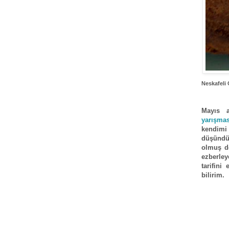
Neskafeli 
Mayıs a
yarışma
kendimi
düşündü
olmuş de
ezberle
tarifin
bilirim.