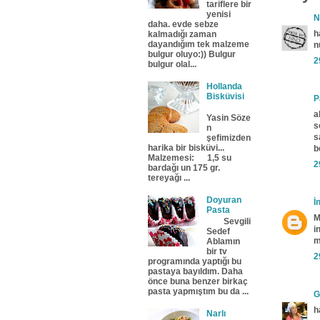
tariflere bir
yenisi
N
daha. evde sebze
h
kalmadığı zaman
dayandığım tek malzeme
n
bulgur oluyo:)) Bulgur
2
bulgur olal...
Hollanda
Bisküvisi
P
a
Yasin Söze
s
n
s
şefimizden
harika bir bisküvi...
b
Malzemesi: 1,5 su
2
bardağı un 175 gr.
tereyağı ...
Doyuran
İ
Pasta
M
Sevgili
i
Sedef
m
Ablamın
bir tv
2
programında yaptığı bu
pastaya bayıldım. Daha
önce buna benzer birkaç
pasta yapmıştım bu da ...
G
h
Narlı