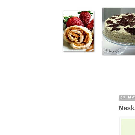
29 M
Neska