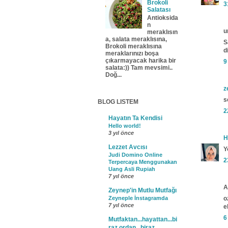
Brokoli
3
Salatası
Antioksida
n
u
meraklısın
a, salata meraklısına,
S
Brokoli meraklısına
d
meraklarınızı boşa
çıkarmayacak harika bir
9
salata:)) Tam mevsimi..
Doğ...
z
s
BLOG LISTEM
2
Hayatın Ta Kendisi
Hello world!
3 yıl önce
H
Lezzet Avcısı
Y
Judi Domino Online
2
Terpercaya Menggunakan
Uang Asli Rupiah
7 yıl önce
A
Zeynep'in Mutlu Mutfağı
Zeyneple İnstagramda
o
7 yıl önce
e
6
Mutfaktan...hayattan...bi
raz ordan...biraz