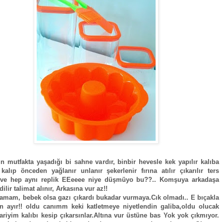
n mutfakta yaşadığı bi sahne vardır, binbir hevesle kek yapılır kalıba
kalıp önceden yağlanır unlanır şekerlenir fırına atılır çıkarılır ters
ir ve hep aynı replik EEeeee niye düşmüyo bu??.. Komşuya arkadaşa
dilir talimat alınır, Arkasına vur az!!
amam, bebek olsa gazı çıkardı bukadar vurmaya.Cık olmadı.. E bıçakla
n ayır!! oldu canımm keki katletmeye niyetlendin galiba,oldu olucak
i ariyim kalıbı kesip çıkarsınlar.Altına vur üstüne bas Yok yok çıkmıyor.