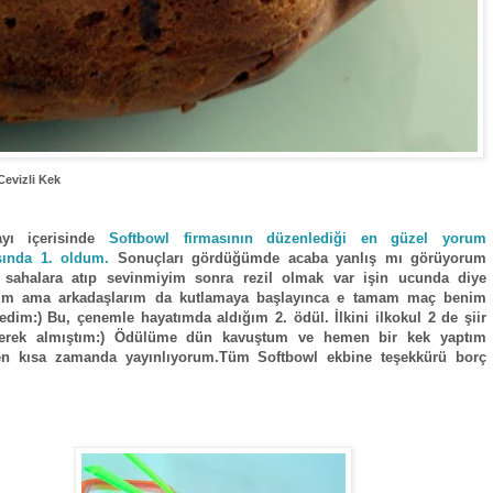
Cevizli Kek
yı içerisinde
Softbowl firmasının düzenlediği en güzel yorum
sında 1. oldum.
Sonuçları gördüğümde acaba yanlış mı görüyorum
 sahalara atıp sevinmiyim sonra rezil olmak var işin ucunda diye
m ama arkadaşlarım da kutlamaya başlayınca e tamam maç benim
dim:) Bu, çenemle hayatımda aldığım 2. ödül. İlkini ilkokul 2 de şiir
yerek almıştım:) Ödülüme dün kavuştum ve hemen bir kek yaptım
i en kısa zamanda yayınlıyorum.Tüm Softbowl ekbine teşekkürü borç