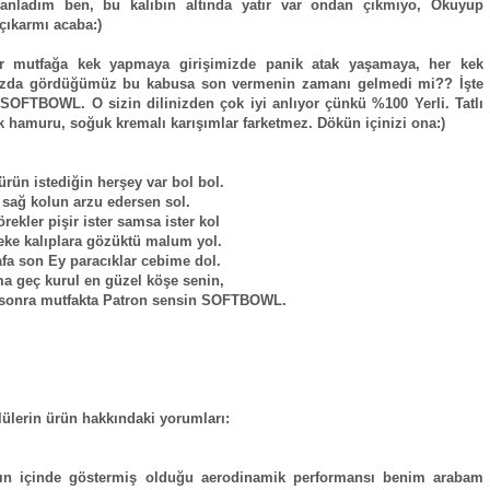
nladım ben, bu kalıbın altında yatır var ondan çıkmıyo, Okuyup
çıkarmı acaba:)
er mutfağa kek yapmaya girişimizde panik atak yaşamaya, her kek
ızda gördüğümüz bu kabusa son vermenin zamanı gelmedi mi?? İşte
: SOFTBOWL. O sizin dilinizden çok iyi anlıyor çünkü %100 Yerli. Tatlı
k hamuru, soğuk kremalı karışımlar farketmez. Dökün içinizi ona:)
ürün istediğin herşey var bol bol.
 sağ kolun arzu edersen sol.
rekler pişir ister samsa ister kol
ke kalıplara gözüktü malum yol.
rafa son Ey paracıklar cebime dol.
a geç kurul en güzel köşe senin,
sonra mutfakta Patron sensin SOFTBOWL.
lülerin ürün hakkındaki yorumları:
ırın içinde göstermiş olduğu aerodinamik performansı benim arabam