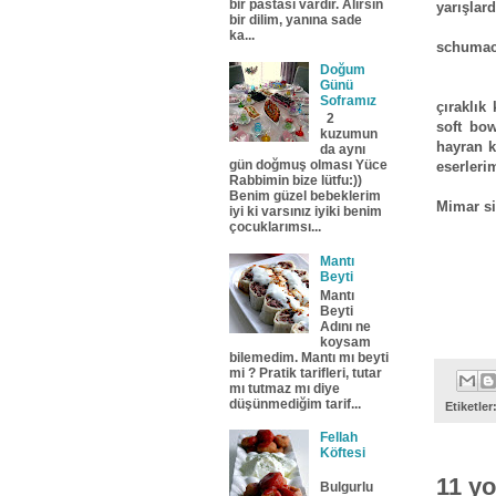
bir pastası vardır. Alırsın
yarışlar
bir dilim, yanına sade
ka...
schumac
Doğum
Günü
Soframız
çıraklık
2
soft bo
kuzumun
hayran k
da aynı
gün doğmuş olması Yüce
eserleri
Rabbimin bize lütfu:))
Benim güzel bebeklerim
Mimar si
iyi ki varsınız iyiki benim
çocuklarımsı...
Mantı
Beyti
Mantı
Beyti
Adını ne
koysam
bilemedim. Mantı mı beyti
mi ? Pratik tarifleri, tutar
mı tutmaz mı diye
düşünmediğim tarif...
Etiketler
Fellah
Köftesi
11 y
Bulgurlu