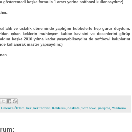
da gösteremedi keşke formula 1 aracı yerine softbowl kullansaydım:)
her..
 kalfalık ve ustalık döneminde yaptığım kubbelerle hep gurur duydum,
wldan çıkan keklerin muhteşem kubbe kavisini ve desenlerini görüp
aldım keşke 2010 yılına kadar yaşayabilseydim de softbowl kalıplarını
mde kullanarak master yapsaydım:)
nan..
:
Halenze Özlem
,
kek
,
kek tarifleri
,
Keklerim
,
neskafe
,
Soft bowl
,
yarışma
,
Yazılarım
orum: