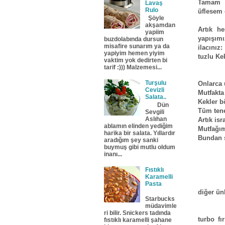
Tamam a
Lavaş
Rulo
üflesem 
Şöyle
akşamdan
Artık h
yapiim
yapışım
buzdolabında dursun
misafire sunarım ya da
ilacınız
yapiyim hemen yiyim
tuzlu Ke
vaktim yok dedirten bi
tarif :))) Malzemesi...
Turşulu
Onlarca 
Cevizli
Mutfakta
Salata..
Kekler bö
Dün
Tüm tene
Sevgili
Aslıhan
Artık is
ablamın elinden yediğim
Mutfağım
harika bir salata. Yıllardır
Bundan 
aradığım şey sanki
buymuş gibi mutlu oldum
inanı...
Fıstıklı
Karamelli
Pasta
diğer ün
Starbucks
müdavimle
ri bilir. Snickers tadında
turbo f
fıstıklı karamelli şahane