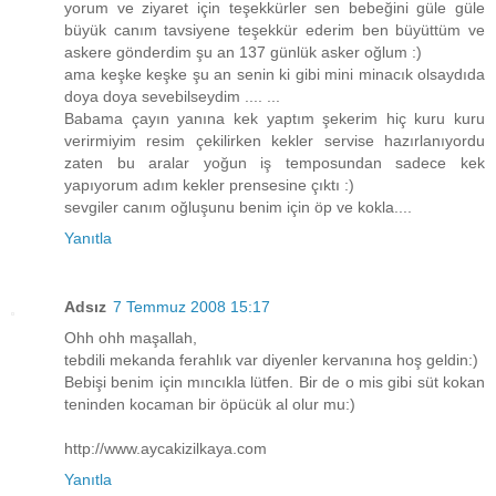
yorum ve ziyaret için teşekkürler sen bebeğini güle güle
büyük canım tavsiyene teşekkür ederim ben büyüttüm ve
askere gönderdim şu an 137 günlük asker oğlum :)
ama keşke keşke şu an senin ki gibi mini minacık olsaydıda
doya doya sevebilseydim .... ...
Babama çayın yanına kek yaptım şekerim hiç kuru kuru
verirmiyim resim çekilirken kekler servise hazırlanıyordu
zaten bu aralar yoğun iş temposundan sadece kek
yapıyorum adım kekler prensesine çıktı :)
sevgiler canım oğluşunu benim için öp ve kokla....
Yanıtla
Adsız
7 Temmuz 2008 15:17
Ohh ohh maşallah,
tebdili mekanda ferahlık var diyenler kervanına hoş geldin:)
Bebişi benim için mıncıkla lütfen. Bir de o mis gibi süt kokan
teninden kocaman bir öpücük al olur mu:)
http://www.aycakizilkaya.com
Yanıtla