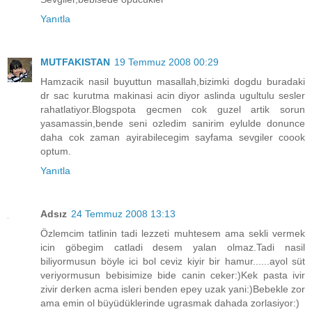
Yanıtla
MUTFAKISTAN
19 Temmuz 2008 00:29
Hamzacik nasil buyuttun masallah,bizimki dogdu buradaki
dr sac kurutma makinasi acin diyor aslinda ugultulu sesler
rahatlatiyor.Blogspota gecmen cok guzel artik sorun
yasamassin,bende seni ozledim sanirim eylulde donunce
daha cok zaman ayirabilecegim sayfama sevgiler coook
optum.
Yanıtla
Adsız
24 Temmuz 2008 13:13
Özlemcim tatlinin tadi lezzeti muhtesem ama sekli vermek
icin göbegim catladi desem yalan olmaz.Tadi nasil
biliyormusun böyle ici bol ceviz kiyir bir hamur......ayol süt
veriyormusun bebisimize bide canin ceker:)Kek pasta ivir
zivir derken acma isleri benden epey uzak yani:)Bebekle zor
ama emin ol büyüdüklerinde ugrasmak dahada zorlasiyor:)