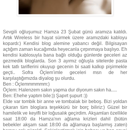
Sevgili oğluşumuz Hamza 23 Şubat günü aramıza katıldı.
Artık Wireless bir hayat sürmek üzere aramızdaki kabloyu
kopardı:) Kendisi blog alemine yabancı değil. Bilgisayarı
açtığım zaman kucağımda heyecanla çırpınmaya başlıyo. Eh
kendisi kablosuyla bana bağlı olduğu günlerde geceleri az
gezmedik bloglarda. Son 3 ayımız oğluşla sitelerde pasta
kek tatlı tariflerini okuyup gecenin bi saati kalkıp pişirmekle
geçti.. Sofra Öçlem'imle geceleri msn de her
karşılaştığımızda diyalog şu olurdu.
Ben : Öçlemmmmmm:)
Öçlem: Halenzem sakın yapma dur diyorum sakın ha.....
Ben: Ehehe yaptım bile:)) Şapırt şupurt :))
Elde var tombik bir anne ve tombalak bir beboş. Bizi yoldan
çıkaran tüm bloglara teşekkürü bir borç biliriz:) Güzel bir
hamilelik ve keyifli bir loğusalık geçirdim. Akşamları özellikle
saat 18:00 da Hamza'nın ağlama krizleri dahil (bütün
bebekler akşam saat 18:00 da ağlamaya başlarmış zaten)