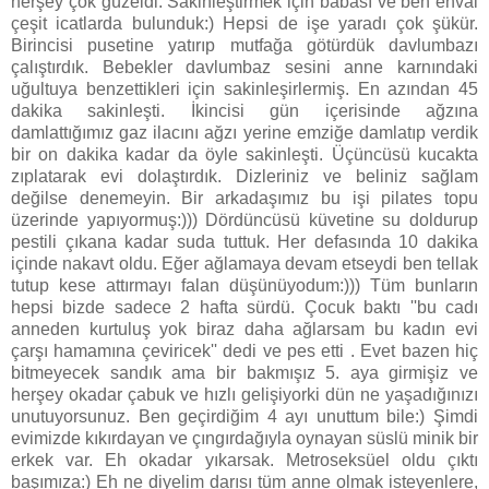
herşey çok güzeldi. Sakinleştirmek için babası ve ben envai
çeşit icatlarda bulunduk:) Hepsi de işe yaradı çok şükür.
Birincisi pusetine yatırıp mutfağa götürdük davlumbazı
çalıştırdık. Bebekler davlumbaz sesini anne karnındaki
uğultuya benzettikleri için sakinleşirlermiş. En azından 45
dakika sakinleşti. İkincisi gün içerisinde ağzına
damlattığımız gaz ilacını ağzı yerine emziğe damlatıp verdik
bir on dakika kadar da öyle sakinleşti. Üçüncüsü kucakta
zıplatarak evi dolaştırdık. Dizleriniz ve beliniz sağlam
değilse denemeyin. Bir arkadaşımız bu işi pilates topu
üzerinde yapıyormuş:))) Dördüncüsü küvetine su doldurup
pestili çıkana kadar suda tuttuk. Her defasında 10 dakika
içinde nakavt oldu. Eğer ağlamaya devam etseydi ben tellak
tutup kese attırmayı falan düşünüyodum:))) Tüm bunların
hepsi bizde sadece 2 hafta sürdü. Çocuk baktı ''bu cadı
anneden kurtuluş yok biraz daha ağlarsam bu kadın evi
çarşı hamamına çeviricek'' dedi ve pes etti . Evet bazen hiç
bitmeyecek sandık ama bir bakmışız 5. aya girmişiz ve
herşey okadar çabuk ve hızlı gelişiyorki dün ne yaşadığınızı
unutuyorsunuz. Ben geçirdiğim 4 ayı unuttum bile:) Şimdi
evimizde kıkırdayan ve çıngırdağıyla oynayan süslü minik bir
erkek var. Eh okadar yıkarsak. Metroseksüel oldu çıktı
başımıza:) Eh ne diyelim darısı tüm anne olmak isteyenlere,