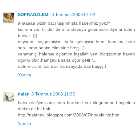
SOFRAOZLEMİ
8 Temmuz 2008 01:02
anaaaaa bizim bacı taşınmışta haberimiz yok:P
kısım insan bi der dimi randevuya gelemedik diyemi bütün
bunlar :)))
neysem hoşgelmişsin sefa gelmişsin.hem hamzoş hem
sen...ama benim elim yine boşş..;)
canımıniçi halense öçlemim inşallah yeni blogspotun hayırlı
uğurlu olur..hamzayla sana uğur getirir...
öptüm cicim..bai baiii hamzayada baş başşş:)
Yanıtla
nalan
8 Temmuz 2008 11:35
halenzeciğim sana hem burdan hem blogumdan hoşgeldin
dedim git bir bak
http://nalanevi.blogspot.com/2008/07/hogeldiniz.html
Yanıtla