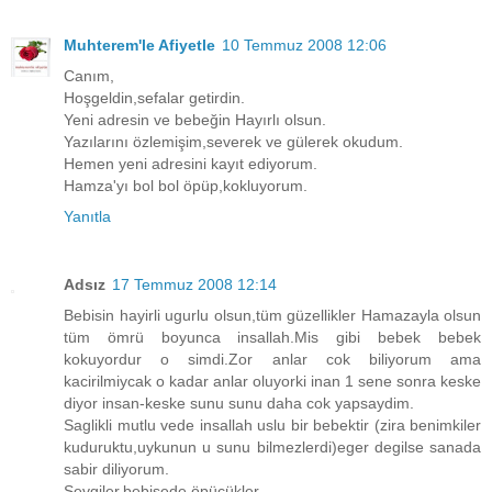
Muhterem'le Afiyetle
10 Temmuz 2008 12:06
Canım,
Hoşgeldin,sefalar getirdin.
Yeni adresin ve bebeğin Hayırlı olsun.
Yazılarını özlemişim,severek ve gülerek okudum.
Hemen yeni adresini kayıt ediyorum.
Hamza'yı bol bol öpüp,kokluyorum.
Yanıtla
Adsız
17 Temmuz 2008 12:14
Bebisin hayirli ugurlu olsun,tüm güzellikler Hamazayla olsun
tüm ömrü boyunca insallah.Mis gibi bebek bebek
kokuyordur o simdi.Zor anlar cok biliyorum ama
kacirilmiycak o kadar anlar oluyorki inan 1 sene sonra keske
diyor insan-keske sunu sunu daha cok yapsaydim.
Saglikli mutlu vede insallah uslu bir bebektir (zira benimkiler
kuduruktu,uykunun u sunu bilmezlerdi)eger degilse sanada
sabir diliyorum.
Sevgiler,bebisede öpücükler