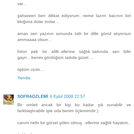
var...
şahseeen ben dikkat ediyorum...neme lazım bacının biri
bloğuna dolar molar.....
aman sen yazının sonunda tatlı bir dille gönül alıyorsun
ammaaaa olsun...
foton pek bir afilli..ellerine sağlık..tadınıda sen bilin
gayri....benim gördüğüm tadıda güzel.....
öptüm cicim....
Yanıtla
SOFRAOZLEMİ
6 Eylül 2008 22:57
Bir omleti ancak bir kişi bu kadar şık sunabilir ve
farklılaştırabilir işte oda benim öçlemimdir:)
canım nefis bir görsel şölen olmuş ..ellerine sağlık hayatım..