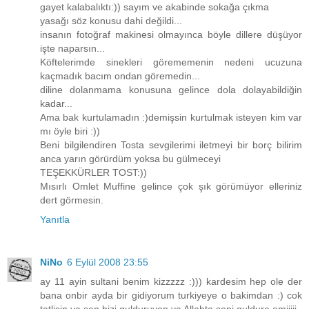
gayet kalabalıktı:)) sayım ve akabinde sokağa çıkma
yasağı söz konusu dahi değildi...
insanın fotoğraf makinesi olmayınca böyle dillere düşüyor
işte naparsın...
Köftelerimde sinekleri görememenin nedeni ucuzuna
kaçmadık bacım ondan göremedin...
diline dolanmama konusuna gelince dola dolayabildiğin
kadar...
Ama bak kurtulamadın :)demişsin kurtulmak isteyen kim var
mı öyle biri :))
Beni bilgilendiren Tosta sevgilerimi iletmeyi bir borç bilirim
anca yarın görürdüm yoksa bu gülmeceyi
TEŞEKKÜRLER TOST:))
Mısırlı Omlet Muffine gelince çok şık görümüyor elleriniz
dert görmesin.
Yanıtla
NiNo
6 Eylül 2008 23:55
ay 11 ayin sultani benim kizzzzz :))) kardesim hep ole der
bana onbir ayda bir gidiyorum turkiyeye o bakimdan :) cok