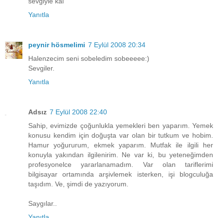
sevgiyle kal
Yanıtla
peynir hösmelimi
7 Eylül 2008 20:34
Halenzecim seni sobeledim sobeeeee:)
Sevgiler.
Yanıtla
Adsız
7 Eylül 2008 22:40
Sahip, evimizde çoğunlukla yemekleri ben yaparım. Yemek
konusu kendim için doğuşta var olan bir tutkum ve hobim.
Hamur yoğururum, ekmek yaparım. Mutfak ile ilgili her
konuyla yakından ilgilenirim. Ne var ki, bu yeteneğimden
profesyonelce yararlanamadım. Var olan tariflerimi
bilgisayar ortamında arşivlemek isterken, işi blogculuğa
taşıdım. Ve, şimdi de yazıyorum.
Saygılar..
Yanıtla