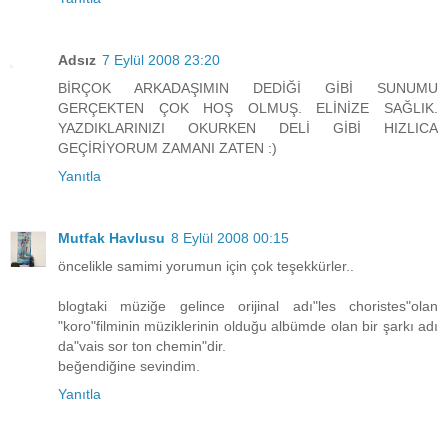
Adsız
7 Eylül 2008 23:20
BİRÇOK ARKADAŞIMIN DEDİĞİ GİBİ SUNUMU
GERÇEKTEN ÇOK HOŞ OLMUŞ. ELİNİZE SAĞLIK.
YAZDIKLARINIZI OKURKEN DELİ GİBİ HIZLICA
GEÇİRİYORUM ZAMANI ZATEN :)
Yanıtla
Mutfak Havlusu
8 Eylül 2008 00:15
öncelikle samimi yorumun için çok teşekkürler..
blogtaki müziğe gelince orijinal adı"les choristes"olan
"koro"filminin müziklerinin olduğu albümde olan bir şarkı adı
da"vais sor ton chemin"dir.
beğendiğine sevindim.
Yanıtla