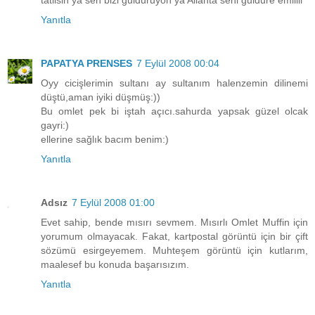
tatlisin ya sen bizi gulduruyon ya Allahta seni guldure emiiiii
Yanıtla
PAPATYA PRENSES
7 Eylül 2008 00:04
Oyy cicişlerimin sultanı ay sultanım halenzemin dilinemi
düştü,aman iyiki düşmüş:))
Bu omlet pek bi iştah açıcı.sahurda yapsak güzel olcak
gayri:)
ellerine sağlık bacım benim:)
Yanıtla
Adsız
7 Eylül 2008 01:00
Evet sahip, bende mısırı sevmem. Mısırlı Omlet Muffin için
yorumum olmayacak. Fakat, kartpostal görüntü için bir çift
sözümü esirgeyemem. Muhteşem görüntü için kutlarım,
maalesef bu konuda başarısızım.
Yanıtla