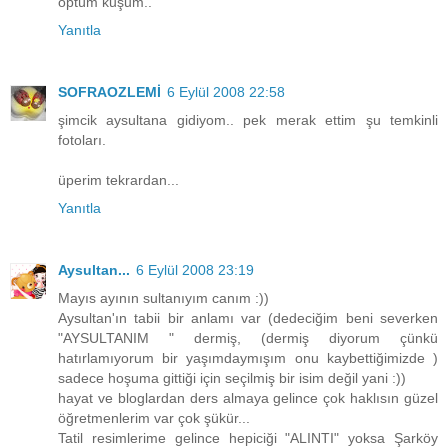
öptüm kuşum..
Yanıtla
SOFRAOZLEMİ
6 Eylül 2008 22:58
şimcik aysultana gidiyom.. pek merak ettim şu temkinli
fotoları.
üperim tekrardan...
Yanıtla
Aysultan...
6 Eylül 2008 23:19
Mayıs ayının sultanıyım canım :))
Aysultan'ın tabii bir anlamı var (dedeciğim beni severken
"AYSULTANIM " dermiş, (dermiş diyorum çünkü
hatırlamıyorum bir yaşımdaymışım onu kaybettiğimizde )
sadece hoşuma gittiği için seçilmiş bir isim değil yani :))
hayat ve bloglardan ders almaya gelince çok haklısın güzel
öğretmenlerim var çok şükür...
Tatil resimlerime gelince hepiciği "ALINTI" yoksa Şarköy