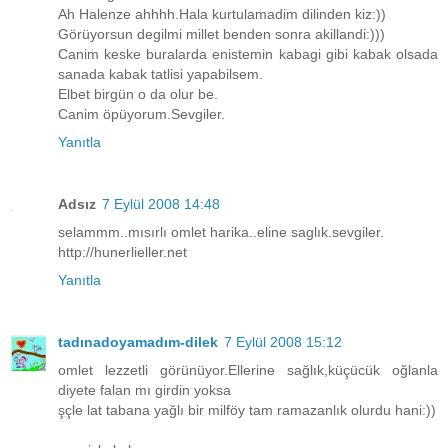
Ah Halenze ahhhh.Hala kurtulamadim dilinden kiz:))
Görüyorsun degilmi millet benden sonra akillandi:)))
Canim keske buralarda enistemin kabagi gibi kabak olsada
sanada kabak tatlisi yapabilsem.
Elbet birgün o da olur be.
Canim öpüyorum.Sevgiler.
Yanıtla
Adsız
7 Eylül 2008 14:48
selammm..mısırlı omlet harika..eline saglık.sevgiler.
http://hunerlieller.net
Yanıtla
tadınadoyamadım-dilek
7 Eylül 2008 15:12
omlet lezzetli görünüyor.Ellerine sağlık,küçücük oğlanla
diyete falan mı girdin yoksa
şçle lat tabana yağlı bir milföy tam ramazanlık olurdu hani:))