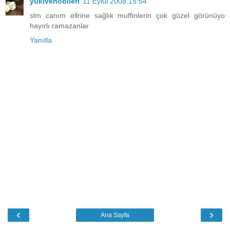
yukivehobileri
11 Eylül 2008 15:54
slm canım ellrine sağlık muffinlerin çok güzel görünüyo
hayırlı ramazanlar
Yanıtla
‹
›
Ana Sayfa