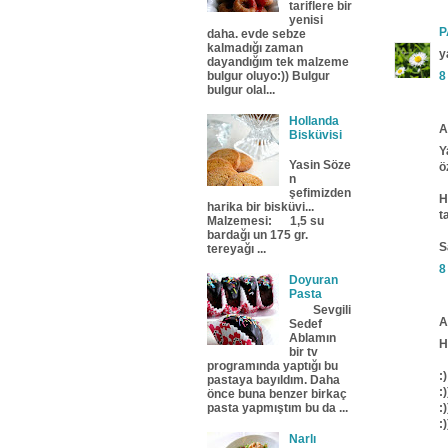
tariflere bir
yenisi
P
daha. evde sebze
kalmadığı zaman
y
dayandığım tek malzeme
bulgur oluyo:)) Bulgur
8
bulgur olal...
Hollanda
A
Bisküvisi
Y
Yasin Söze
ö
n
şefimizden
H
harika bir bisküvi...
t
Malzemesi: 1,5 su
bardağı un 175 gr.
S
tereyağı ...
8
Doyuran
Pasta
Sevgili
A
Sedef
Ablamın
H
bir tv
programında yaptığı bu
:)
pastaya bayıldım. Daha
:)
önce buna benzer birkaç
:)
pasta yapmıştım bu da ...
:)
Narlı