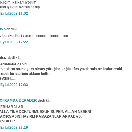
ıkıldım, kalkamıyorum.
llah iyiliğini versin sahip..
 Eylül 2008 16:02
iNo
dedi ki...
y ben kedileri yerimmmmmmmmmmmm
 Eylül 2008 17:22
dsız dedi ki...
erhabalar canım
evapların muhteşem olmuş yüreğine sağlık tüm yazılarınla ne kadar renki
 neşeli bir kişiliğin olduğu belli ..
evgiler......
 Eylül 2008 17:33
OFRAMDA BERABER
dedi ki...
ERHABALAR,
ALLA YİNE DÖKTÜRMÜŞSÜN SÜPER. ALLAH NEŞENİ
AÇIRMASIN.HAYIRLI RAMAZANLAR ARKADAŞ.
EVGİLER.....
 Eylül 2008 23:19