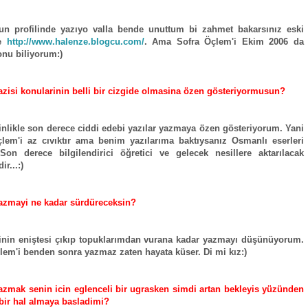
un profilinde yazıyo valla bende unuttum bi zahmet bakarsınız eski
me
http://www.halenze.blogcu.com/
. Ama Sofra Öçlem'i Ekim 2006 da
onu biliyorum:)
azisi konularinin belli bir cizgide olmasina özen gösteriyormusun?
inlikle son derece ciddi edebi yazılar yazmaya özen gösteriyorum. Yani
lem'i az cıvıktır ama benim yazılarıma baktıysanız Osmanlı eserleri
 Son derece bilgilendirici öğretici ve gelecek nesillere aktarılacak
r...:)
azmayi ne kadar sürdüreceksin?
rinin eniştesi çıkıp topuklarımdan vurana kadar yazmayı düşünüyorum.
lem'i benden sonra yazmaz zaten hayata küser. Di mi kız:)
azmak senin icin eglenceli bir ugrasken simdi artan bekleyis yüzünden
bir hal almaya basladimi?