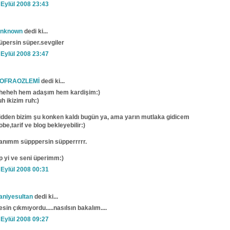
 Eylül 2008 23:43
nknown
dedi ki...
üpersin süper.sevgiler
 Eylül 2008 23:47
OFRAOZLEMİ
dedi ki...
heheh hem adaşım hem kardişim:)
uh ikizim ruh:)
idden bizim şu konken kaldı bugün ya, ama yarın mutlaka gidicem
obe,tarif ve blog bekleyebilir:)
anımm süpppersin süpperrrrr.
p yi ve seni üperimm:)
 Eylül 2008 00:31
aniyesultan
dedi ki...
esin çıkmıyordu.....nasılsın bakalım....
 Eylül 2008 09:27