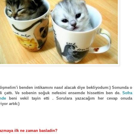
öşmelim'i benden intikamını nasıl alacak diye bekliyodum:) Sonunda o
di çattı. Ve sobenin soğuk nefesini ensemde hissettim ben de.
Sofra
imde
beni vekil tayin etti . Sorulara yazacağım her cevap onuda
riyor artık:)
azmaya ilk ne zaman basladin?