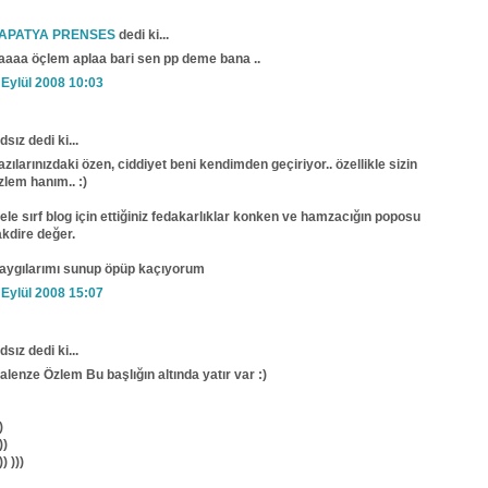
APATYA PRENSES
dedi ki...
aaaa öçlem aplaa bari sen pp deme bana ..
 Eylül 2008 10:03
dsız dedi ki...
azılarınızdaki özen, ciddiyet beni kendimden geçiriyor.. özellikle sizin
zlem hanım.. :)
ele sırf blog için ettiğiniz fedakarlıklar konken ve hamzacığın poposu
akdire değer.
aygılarımı sunup öpüp kaçıyorum
 Eylül 2008 15:07
dsız dedi ki...
alenze Özlem Bu başlığın altında yatır var :)
)
))
)) )))