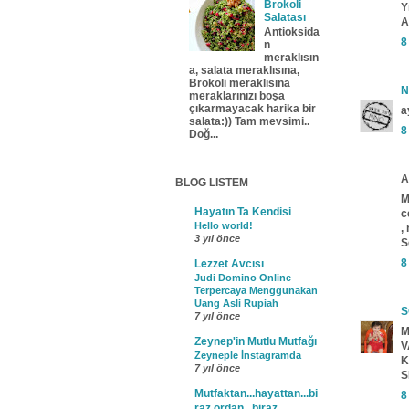
Brokoli
Y
Salatası
A
Antioksida
8
n
meraklısın
a, salata meraklısına,
Brokoli meraklısına
N
meraklarınızı boşa
çıkarmayacak harika bir
a
salata:)) Tam mevsimi..
8
Doğ...
A
BLOG LISTEM
M
Hayatın Ta Kendisi
c
Hello world!
,
3 yıl önce
S
8
Lezzet Avcısı
Judi Domino Online
Terpercaya Menggunakan
Uang Asli Rupiah
S
7 yıl önce
M
Zeynep'in Mutlu Mutfağı
V
Zeyneple İnstagramda
K
7 yıl önce
S
Mutfaktan...hayattan...bi
8
raz ordan...biraz