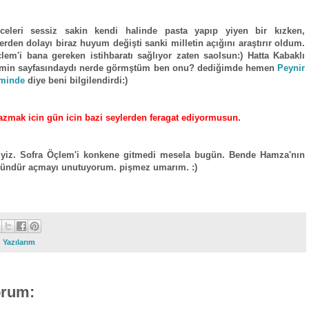
celeri sessiz sakin kendi halinde pasta yapıp yiyen bir kızken,
lerden dolayı biraz huyum değişti sanki milletin açığını araştırır oldum.
lem'i bana gereken istihbaratı sağlıyor zaten saolsun:) Hatta Kabaklı
kimin sayfasındaydı nerde görmştüm ben onu? dediğimde hemen
Peynir
iminde
diye beni bilgilendirdi:)
azmak icin gün icin bazi seylerden feragat ediyormusun.
yiz. Sofra Öçlem'i konkene gitmedi mesela bugün. Bende Hamza'nın
 gündür açmayı unutuyorum. pişmez umarım. :)
:
Yazılarım
orum: