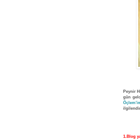
Peynir H
gün gel
Öçlem'
ilgilendi
1.Blog y