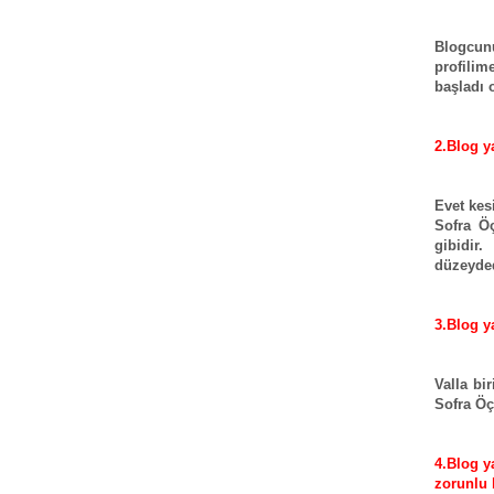
Blogcun
profili
başladı 
2.Blog y
Evet kes
Sofra Öç
gibidir.
düzeydedi
3.Blog y
Valla bi
Sofra Öç
4.Blog y
zorunlu 