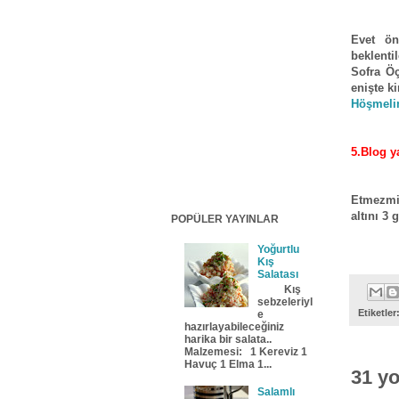
Evet ön
beklenti
Sofra Öç
enişte 
Höşmel
5.Blog y
Etmezmi
altını 3
POPÜLER YAYINLAR
Yoğurtlu
Kış
Salatası
Kış
sebzeleriyl
Etiketler
e
hazırlayabileceğiniz
harika bir salata..
Malzemesi: 1 Kereviz 1
Havuç 1 Elma 1...
31 y
Salamlı