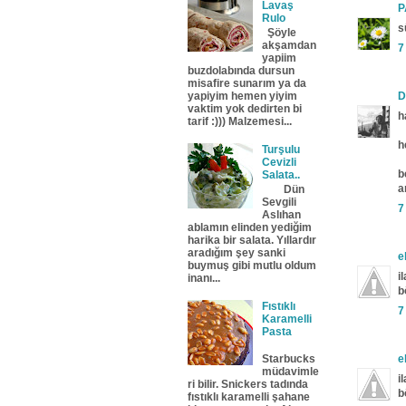
Lavaş
P
Rulo
s
Şöyle
akşamdan
7
yapiim
buzdolabında dursun
misafire sunarım ya da
yapiyim hemen yiyim
D
vaktim yok dedirten bi
h
tarif :))) Malzemesi...
h
Turşulu
Cevizli
b
Salata..
a
Dün
Sevgili
7
Aslıhan
ablamın elinden yediğim
harika bir salata. Yıllardır
aradığım şey sanki
el
buymuş gibi mutlu oldum
il
inanı...
b
Fıstıklı
7
Karamelli
Pasta
el
Starbucks
müdavimle
il
ri bilir. Snickers tadında
b
fıstıklı karamelli şahane