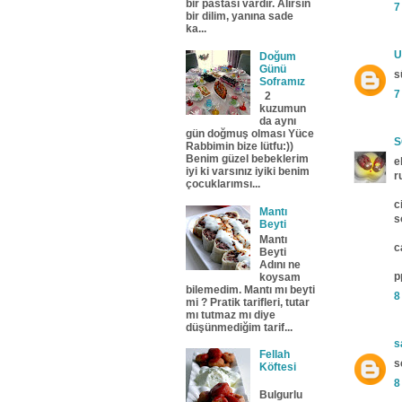
bir pastası vardır. Alırsın
7
bir dilim, yanına sade
ka...
U
Doğum
Günü
s
Soframız
7
2
kuzumun
da aynı
gün doğmuş olması Yüce
S
Rabbimin bize lütfu:))
Benim güzel bebeklerim
e
iyi ki varsınız iyiki benim
r
çocuklarımsı...
c
Mantı
s
Beyti
Mantı
c
Beyti
Adını ne
p
koysam
bilemedim. Mantı mı beyti
8
mi ? Pratik tarifleri, tutar
mı tutmaz mı diye
düşünmediğim tarif...
s
Fellah
s
Köftesi
8
Bulgurlu