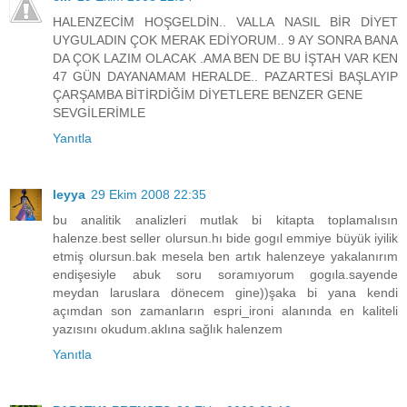
HALENZECİM HOŞGELDİN.. VALLA NASIL BİR DİYET
UYGULADIN ÇOK MERAK EDİYORUM.. 9 AY SONRA BANA
DA ÇOK LAZIM OLACAK .AMA BEN DE BU İŞTAH VAR KEN
47 GÜN DAYANAMAM HERALDE.. PAZARTESİ BAŞLAYIP
ÇARŞAMBA BİTİRDİĞİM DİYETLERE BENZER GENE
SEVGİLERİMLE
Yanıtla
leyya
29 Ekim 2008 22:35
bu analitik analizleri mutlak bi kitapta toplamalısın
halenze.best seller olursun.hı bide gogıl emmiye büyük iyilik
etmiş olursun.bak mesela ben artık halenzeye yakalanırım
endişesiyle abuk soru soramıyorum gogıla.sayende
meydan laruslara dönecem gine))şaka bi yana kendi
açımdan son zamanların espri_ironi alanında en kaliteli
yazısını okudum.aklına sağlık halenzem
Yanıtla