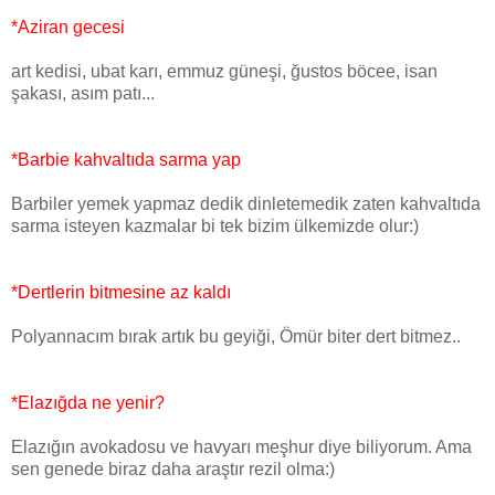
*Aziran gecesi
art kedisi, ubat karı, emmuz güneşi, ğustos böcee, isan
şakası, asım patı...
*Barbie kahvaltıda sarma yap
Barbiler yemek yapmaz dedik dinletemedik zaten kahvaltıda
sarma isteyen kazmalar bi tek bizim ülkemizde olur:)
*Dertlerin bitmesine az kaldı
Polyannacım bırak artık bu geyiği, Ömür biter dert bitmez..
*Elazığda ne yenir?
Elazığın avokadosu ve havyarı meşhur diye biliyorum. Ama
sen genede biraz daha araştır rezil olma:)