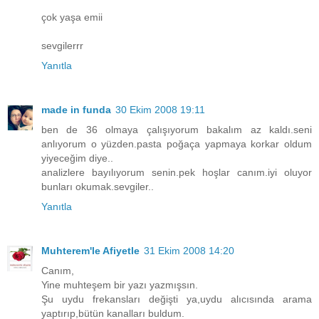
çok yaşa emii
sevgilerrr
Yanıtla
made in funda
30 Ekim 2008 19:11
ben de 36 olmaya çalışıyorum bakalım az kaldı.seni
anlıyorum o yüzden.pasta poğaça yapmaya korkar oldum
yiyeceğim diye..
analizlere bayılıyorum senin.pek hoşlar canım.iyi oluyor
bunları okumak.sevgiler..
Yanıtla
Muhterem'le Afiyetle
31 Ekim 2008 14:20
Canım,
Yine muhteşem bir yazı yazmışsın.
Şu uydu frekansları değişti ya,uydu alıcısında arama
yaptırıp,bütün kanalları buldum.