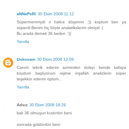
aNNePeRi
30 Ekim 2008 11:12
Süpermenmiydi o halice düşennn :)) koptum ben ya
süperdi.Benim hiç böyle analatikslerim olmiyiii :(
Bu arada demek 36 beden :'((
Yanıtla
Unknown
30 Ekim 2008 12:09
Canım tebrik ederim azminden dolayı bende kafaya
koydum başlıyorum rejime inşallah analizlerin süper
teşekkür ederim öptüm...
Yanıtla
Adsız
30 Ekim 2008 18:26
bak 36 olmuşun kızdırdın beni
sonrada güldürdün beni