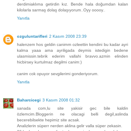
derdimiaklıma getirdin kız. Bende hala doğumdan kalan
kilolarla sarmaş dolaş dolaşıyorum..Oyy ooooy..
Yanıtla
ozguluntarifleri
2 Kasım 2008 23:39
halenzem hos geldin canimm ozleettin kendini bu kadar ayri
kalma yaaa ama ayriligada deymis istedigin bedene
ulasmissin.tebrik ederim vallahi bravvo.azmin elinden
hicbirsey kurtulmaz degilmi canim:)
canim cok opuyor sevgilerimi gonderiyorum.
Yanıtla
Baharcicegi
3 Kasım 2008 01:32
sanada com,lu site yakisir gec bile kaldin
özlemcim.Bloggerin ne olacagi belli degil,aslinda
becerebilsekte hepimiz site acsak.
Analizlerin süperr nerden aklina gelir valla süper zekasin.