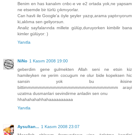
Benim en has kanalım cnbc-e ve e2 ortada yok,ne yapsam
ne etsemde bir türlü çıkmıyorlar.
Can havli ile Google'a öyle şeyler yazıp,arama yaptırıyorum
ki,aklıma sen geliyorsun.
Analiz sayfalarında millete gülüp,duruyorken kimbilir bana
kimler gülüyor: )
Yanıtla
NiNo
1 Kasım 2008 19:00
geberdim gene gulmekten Allah seni ne etsin kiz
hamileyken ne yerim cocugum ne olur bide kopeksen hic
sansin yok bu ikisine
bittimmmmmmmmmmmmmmmmmmmmmmmmmm arayi
uzatma dusmanlari sevindirme anladin sen onu
hhahahahahhahaaaaaaaaaa
Yanıtla
Aysultan...
1 Kasım 2008 23:07