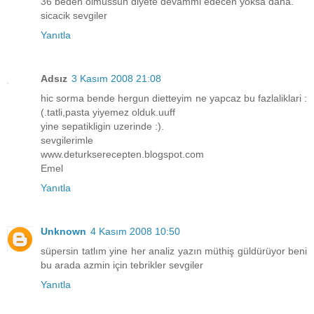
36 beden olmussun diyete devammi edecen yoksa daha.
sicacik sevgiler
Yanıtla
Adsız
3 Kasım 2008 21:08
hic sorma bende hergun dietteyim ne yapcaz bu fazlaliklari :
(.tatli,pasta yiyemez olduk.uuff
yine sepatikligin uzerinde :).
sevgilerimle
www.deturkserecepten.blogspot.com
Emel
Yanıtla
Unknown
4 Kasım 2008 10:50
süpersin tatlım yine her analiz yazın müthiş güldürüyor beni
bu arada azmin için tebrikler sevgiler
Yanıtla