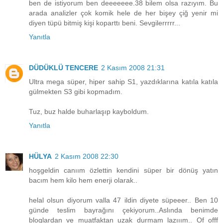
ben de istiyorum ben deeeeeee.38 bilem olsa razıyım. Bu
arada analizler çok komik hele de her bişey çiğ yenir mi
diyen tüpü bitmiş kişi koparttı beni. Sevgilerrrrr...
Yanıtla
DÜDÜKLÜ TENCERE
2 Kasım 2008 21:31
Ultra mega süper, hiper sahip S1, yazdıklarına katıla katıla
gülmekten S3 gibi kopmadım.
Tuz, buz halde buharlaşıp kayboldum.
Yanıtla
HÜLYA
2 Kasım 2008 22:30
hoşgeldin canıım özlettin kendini süper bir dönüş yatın
bacım hem kilo hem enerji olarak..
helal olsun diyorum valla 47 ildin diyete süpeeer.. Ben 10
günde teslim bayrağını çekiyorum..Aslında benimde
bloglardan ve muatfaktan uzak durmam lazııım.. Of offf