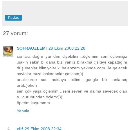
Paylaş
27 yorum:
SOFRAOZLEMİ
29 Ekim 2008 22:28
sonlara doğru yarıldım diyebilirim..öçlemim seni öçlemişiz
.sakın sakın bi daha bizi yanlız bırakma :)siteyi kapattığını
düşünenler bilmiyolar ki halenzem yakında com. ile gelecek
sayfalarımıza.kıskananlar çatlasın;))
analizlerde son noktaya bittim .google bile anlamış
artık;)eheh
sen çok yaşa öçlemim ..seni seven ve daima sevecek olan
s...gurubundan öçlem:)))
öperim kuşummm
Yanıtla
elif
29 Ekim 2008 22:34