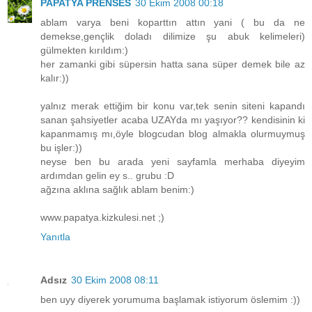
PAPATYA PRENSES
30 Ekim 2008 00:18
ablam varya beni koparttın attın yani ( bu da ne
demekse,gençlik doladı dilimize şu abuk kelimeleri)
gülmekten kırıldım:)
her zamanki gibi süpersin hatta sana süper demek bile az
kalır:))
yalnız merak ettiğim bir konu var,tek senin siteni kapandı
sanan şahsiyetler acaba UZAYda mı yaşıyor?? kendisinin ki
kapanmamış mı,öyle blogcudan blog almakla olurmuymuş
bu işler:))
neyse ben bu arada yeni sayfamla merhaba diyeyim
ardımdan gelin ey s.. grubu :D
ağzına aklına sağlık ablam benim:)
www.papatya.kizkulesi.net ;)
Yanıtla
Adsız
30 Ekim 2008 08:11
ben uyy diyerek yorumuma başlamak istiyorum öslemim :))