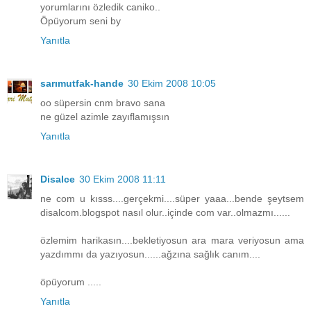
yorumlarını özledik caniko..
Öpüyorum seni by
Yanıtla
sarımutfak-hande
30 Ekim 2008 10:05
oo süpersin cnm bravo sana
ne güzel azimle zayıflamışsın
Yanıtla
Disalce
30 Ekim 2008 11:11
ne com u kısss....gerçekmi....süper yaaa...bende şeytsem
disalcom.blogspot nasıl olur..içinde com var..olmazmı......
özlemim harikasın....bekletiyosun ara mara veriyosun ama
yazdımmı da yazıyosun......ağzına sağlık canım....
öpüyorum .....
Yanıtla