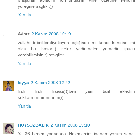
Maşallah ablacım formundasın yine özletme kendini
yüreğine sağlık :))
Yanıtla
Adsız
2 Kasım 2008 10:19
vallahi tebrikler.diyetisyen eşliğinde mi kendi kendine mi
oldu bu başarı:) neler yedin,neler yemedin ipucu
verebilirmisin :) sevgiler..
Yanıtla
leyya
2 Kasım 2008 12:42
hah hah haaaa)))ben yani tarif ekledim
şekkermmmmmmmm))
Yanıtla
HUYSUZBALIK
2 Kasım 2008 19:10
Ya 36 beden yaaaaaaa. Halenzecim inanamıyorum sana.