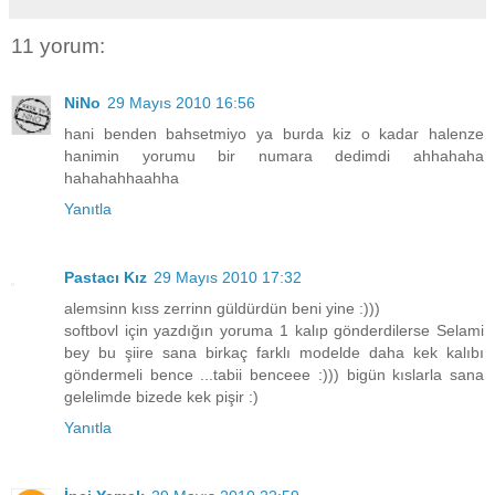
11 yorum:
NiNo
29 Mayıs 2010 16:56
hani benden bahsetmiyo ya burda kiz o kadar halenze
hanimin yorumu bir numara dedimdi ahhahaha
hahahahhaahha
Yanıtla
Pastacı Kız
29 Mayıs 2010 17:32
alemsinn kıss zerrinn güldürdün beni yine :)))
softbovl için yazdığın yoruma 1 kalıp gönderdilerse Selami
bey bu şiire sana birkaç farklı modelde daha kek kalıbı
göndermeli bence ...tabii benceee :))) bigün kıslarla sana
gelelimde bizede kek pişir :)
Yanıtla