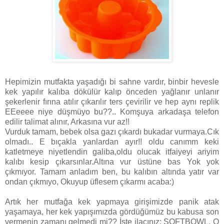
Hepimizin mutfakta yaşadığı bi sahne vardır, binbir hevesle
kek yapılır kalıba dökülür kalıp önceden yağlanır unlanır
şekerlenir fırına atılır çıkarılır ters çevirilir ve hep aynı replik
EEeeee niye düşmüyo bu??.. Komşuya arkadaşa telefon
edilir talimat alınır, Arkasına vur az!!
Vurduk tamam, bebek olsa gazı çıkardı bukadar vurmaya.Cık
olmadı.. E bıçakla yanlardan ayır!! oldu canımm keki
katletmeye niyetlendin galiba,oldu olucak itfaiyeyi ariyim
kalıbı kesip çıkarsınlar.Altına vur üstüne bas Yok yok
çıkmıyor. Tamam anladım ben, bu kalıbın altında yatır var
ondan çıkmıyo, Okuyup üflesem çıkarmı acaba:)
Artık her mutfağa kek yapmaya girişimizde panik atak
yaşamaya, her kek yapışımızda gördüğümüz bu kabusa son
vermenin zamanı gelmedi mi?? İşte ilacınız: SOFTBOWL. O