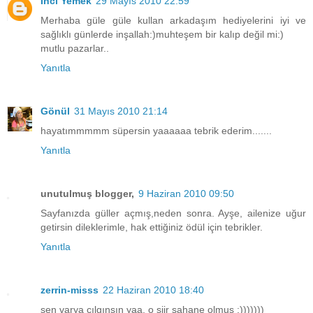
İnci Yemek
29 Mayıs 2010 22:59
Merhaba güle güle kullan arkadaşım hediyelerini iyi ve
sağlıklı günlerde inşallah:)muhteşem bir kalıp değil mi:)
mutlu pazarlar..
Yanıtla
Gönül
31 Mayıs 2010 21:14
hayatımmmmm süpersin yaaaaaa tebrik ederim.......
Yanıtla
unutulmuş blogger,
9 Haziran 2010 09:50
Sayfanızda güller açmış,neden sonra. Ayşe, ailenize uğur
getirsin dileklerimle, hak ettiğiniz ödül için tebrikler.
Yanıtla
zerrin-misss
22 Haziran 2010 18:40
sen varya çılgınsın yaa. o şiir şahane olmuş :)))))))