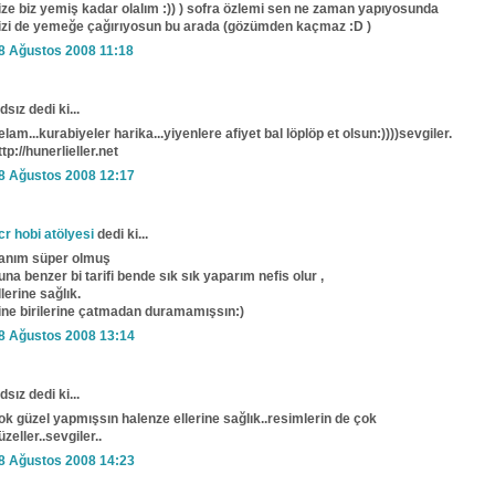
ize biz yemiş kadar olalım :)) ) sofra özlemi sen ne zaman yapıyosunda
izi de yemeğe çağırıyosun bu arada (gözümden kaçmaz :D )
8 Ağustos 2008 11:18
dsız dedi ki...
elam...kurabiyeler harika...yiyenlere afiyet bal löplöp et olsun:))))sevgiler.
ttp://hunerlieller.net
8 Ağustos 2008 12:17
cr hobi atölyesi
dedi ki...
anım süper olmuş
una benzer bi tarifi bende sık sık yaparım nefis olur ,
llerine sağlık.
ine birilerine çatmadan duramamışsın:)
8 Ağustos 2008 13:14
dsız dedi ki...
ok güzel yapmışsın halenze ellerine sağlık..resimlerin de çok
üzeller..sevgiler..
8 Ağustos 2008 14:23