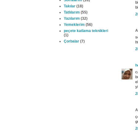
Sofralarım
(16)
b
Takılar
(18)
b
Tatlılarım
(55)
2
Yazılarım
(32)
Yemeklerim
(56)
A
peçete katlama teknikleri
(1)
s
Çorbalar
(7)
h
2
h
c
b
e
y
2
A
ç
g
2