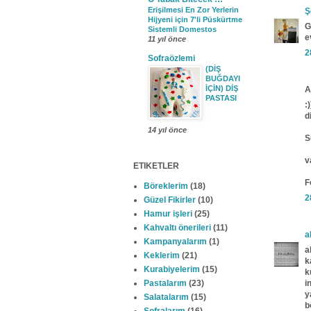
Erişilmesi En Zor Yerlerin
Ş
Hijyeni için 7'li Püskürtme
G
Sistemli Domestos
e
11 yıl önce
2
Sofraözlemi
(DİŞ
BUĞDAYI
İÇİN) DİŞ
A
PASTASI
:
d
14 yıl önce
S
v
ETIKETLER
F
Böreklerim
(18)
2
Güzel Fikirler
(10)
Hamur işleri
(25)
Kahvaltı önerileri
(11)
a
Kampanyalarım
(1)
a
Keklerim
(21)
k
Kurabiyelerim
(15)
k
Pastalarım
(23)
i
y
Salatalarım
(15)
b