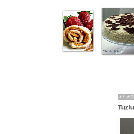
27 A
Tuzlu