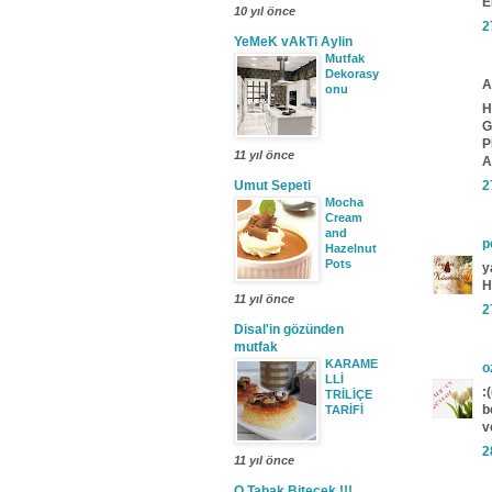
E
10 yıl önce
2
YeMeK vAkTi Aylin
Mutfak
Dekorasy
A
onu
H
G
P
11 yıl önce
A
Umut Sepeti
2
Mocha
Cream
and
p
Hazelnut
Pots
y
H
11 yıl önce
2
Disal'in gözünden
mutfak
KARAME
o
LLİ
:(
TRİLİÇE
b
TARİFİ
v
2
11 yıl önce
O Tabak Bitecek !!!