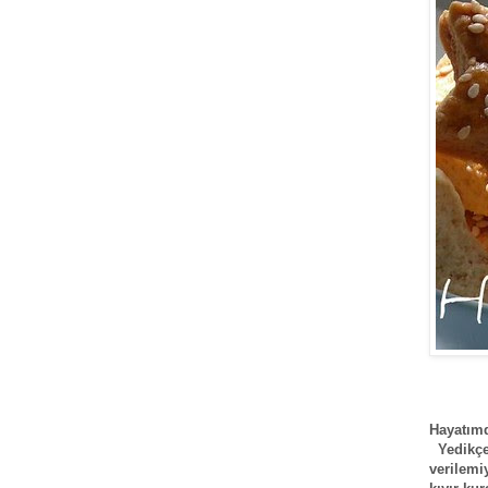
Hayatımd
Yedikçe 
verilemi