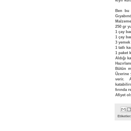
kıyır kur
Ben bu 
Gıyabınd
Malzeme
250 gr y
1 çay ba
1 çay bar
3 yemek 
1 tatlı k
1 paket 
Aldığı k
Hazırlanı
Bütün ma
Üzerine 
verir. 
katabili
fırında r
Afiyet ol
Etiketler