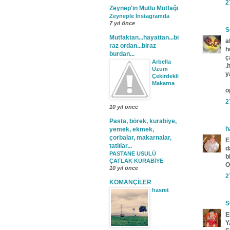
2
Zeynep'in Mutlu Mutfağı
Zeyneple İnstagramda
7 yıl önce
S
Mutfaktan...hayattan...bi
a
raz ordan...biraz
h
burdan...
ç
Arbella
.
Üzüm
y
Çekirdekli
Makarna
ö
2
10 yıl önce
Pasta, börek, kurabiye,
h
yemek, ekmek,
çorbalar, makarnalar,
E
tatlılar...
d
PASTANE USULÜ
b
ÇATLAK KURABİYE
O
10 yıl önce
2
KOMANÇİLER
hasret
S
E
Y