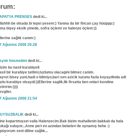
orum:
APATYA PRENSES
dedi ki...
llahhh be olsada bi tepsi yesem:) Yanına da bir fincan çay hüüppp:)
ma bişey eksik yinede, sofra öçlemi ve halenze öçlem:))
llerine sağlık canım:)
7 Ağustos 2008 20:28
eynir hösmelimi
dedi ki...
izim bu nasil kurabiyeß
asil bir kurabiye tatlimi,tuzlumu olacagini bilmez canim.
ayret bisey yani.hadi o bilmiyo,bari sen azicik tuzunu fazla koyaydinda adi
uzlu kurabiye olsaydi:))Ellerine saglik.Ilk firsatta ben onlari kendine
etiririm:))))
evgiler.
7 Ağustos 2008 21:54
UYSUZBALIK
dedi ki...
ine kopartmışsın valla Halenzecim.Bak bizim mahallenin bakkalı da hala
okağı suluyor...Anne peri en azından bebeleri ile oynamış hehe :)
püyorum seni diline sağlık...