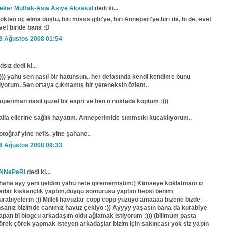
eker Mutfak-Asia Asiye Aksakal
dedi ki...
ökten üç elma düştü, biri misss gibi'ye, biri Anneperi'ye.biri de, bi de, evet
vet biride bana :D
8 Ağustos 2008 01:54
dsız dedi ki...
)))) yahu sen nasıl bir hatunsun.. her defasında kendi kendime bunu
iyorum. Sen ortaya çıkmamış bir yeteneksin özlem..
üperiman nasıl güzel bir espri ve ben o noktada koptum :)))
alla ellerine sağlık hayatım. Anneperimide sımmsıkı kucaklıyorum..
otoğraf yine nefis, yine şahane..
8 Ağustos 2008 09:33
NNePeRi
dedi ki...
haha ayy yeni geldim yahu nete girememiştim:) Kimseye koklatmam o
adar kıskançlık yaptım,duygu sömürüsü yaptım hepsi benim
urabiyelerin :)) Millet havuzlar copp copp yüzüyo amaaaa bizene bizde
nsanız bizimde canımız havuz çekiyo :)) Ayyyy yaşasın bana da kurabiye
apan bi blogcu arkadaşım oldu ağlamak istiyorum :))) (bilimum pasta
örek çörek yapmak isteyen arkadaşlar bizim için sakıncası yok siz yapın