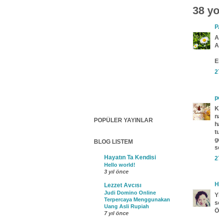
38 y
P
A
A
E
2
p
K
n
POPÜLER YAYINLAR
h
t
g
BLOG LISTEM
s
Hayatın Ta Kendisi
2
Hello world!
3 yıl önce
H
Lezzet Avcısı
Judi Domino Online
Y
Terpercaya Menggunakan
s
Uang Asli Rupiah
Ö
7 yıl önce