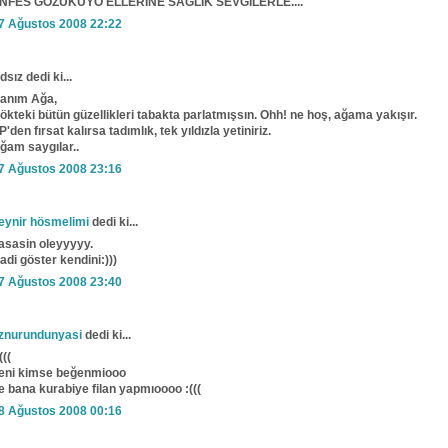
NFES GÖZÜKÜYO ELLERİNE SAĞLIK SEVGİLERLE....
7 Ağustos 2008 22:22
dsız dedi ki...
anım Ağa,
ökteki bütün güzellikleri tabakta parlatmışsın. Ohh! ne hoş, ağama yakışır.
P'den fırsat kalırsa tadımlık, tek yıldızla yetiniriz.
ğam saygılar..
7 Ağustos 2008 23:16
eynir hösmelimi
dedi ki...
asasin oleyyyyy.
adi göster kendini:)))
7 Ağustos 2008 23:40
znurundunyasi
dedi ki...
(((
eni kimse beğenmiooo
e bana kurabiye filan yapmıoooo :(((
8 Ağustos 2008 00:16