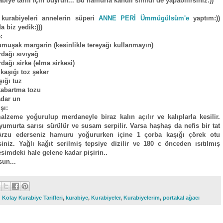
abiye tarifi için buyrun... Bu hamurla kandil simidi de yapabilirsiniz:))
kurabiyeleri annelerin süperi
ANNE PERİ Ümmügülsüm'e
yaptım:))
a biz yedik:)))
:
umuşak margarin (kesinlikle tereyağı kullanmayın)
rdağı sıvıyağ
dağı sirke (elma sirkesi)
kaşığı toz şeker
aşığı tuz
kabartma tozu
adar un
şı:
lzeme yoğurulup merdaneyle biraz kalın açılır ve kalıplarla kesilir.
yumurta sarısı sürülür ve susam serpilir. Varsa haşhaş da nefis bir tat
Arzu ederseniz hamuru yoğururken içine 1 çorba kaşığı çörek otu
rsiniz. Yağlı kağıt serilmiş tepsiye dizilir ve 180 c önceden ısıtılmış
esimdeki hale gelene kadar pişirin..
sun...
:
Kolay Kurabiye Tarifleri
,
kurabiye
,
Kurabiyeler
,
Kurabiyelerim
,
portakal ağacı