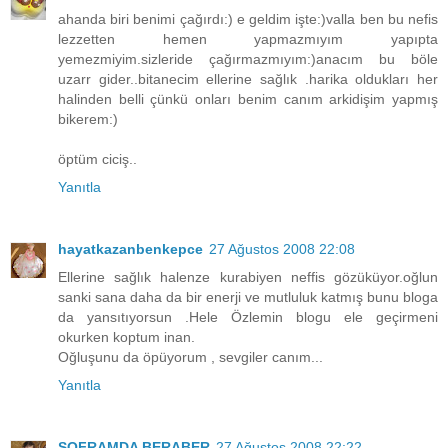
ahanda biri benimi çağırdı:) e geldim işte:)valla ben bu nefis
lezzetten hemen yapmazmıyım yapıpta
yemezmiyim.sizleride çağırmazmıyım:)anacım bu böle
uzarr gider..bitanecim ellerine sağlık .harika oldukları her
halinden belli çünkü onları benim canım arkidişim yapmış
bikerem:)
öptüm ciciş..
Yanıtla
hayatkazanbenkepce
27 Ağustos 2008 22:08
Ellerine sağlık halenze kurabiyen neffis gözüküyor.oğlun
sanki sana daha da bir enerji ve mutluluk katmış bunu bloga
da yansıtıyorsun .Hele Özlemin blogu ele geçirmeni
okurken koptum inan.
Oğluşunu da öpüyorum , sevgiler canım...
Yanıtla
SOFRAMDA BERABER
27 Ağustos 2008 22:22