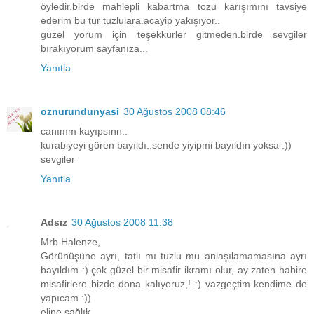
öyledir.birde mahlepli kabartma tozu karışımını tavsiye
ederim bu tür tuzlulara.acayip yakışıyor..
güzel yorum için teşekkürler gitmeden.birde sevgiler
bırakıyorum sayfanıza...
Yanıtla
oznurundunyasi
30 Ağustos 2008 08:46
canımm kayıpsınn..
kurabiyeyi gören bayıldı..sende yiyipmi bayıldın yoksa :))
sevgiler
Yanıtla
Adsız
30 Ağustos 2008 11:38
Mrb Halenze,
Görünüşüne ayrı, tatlı mı tuzlu mu anlaşılamamasına ayrı
bayıldım :) çok güzel bir misafir ikramı olur, ay zaten habire
misafirlere bizde dona kalıyoruz,! :) vazgeçtim kendime de
yapıcam :))
eline sağlık.