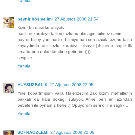
Yanıtla
peynir hösmelimi
27 Ağustos 2008 21:54
Kizim bu nasil kurabiyeß
nasil bir kurabiye tatlimi,tuzlumu olacagini bilmez canim.
hayret bisey yani.hadi o bilmiyo,bari sen azicik tuzunu fazla
koyaydinda adi tuzlu kurabiye olsaydi:))Ellerine saglik.Ilk
firsatta ben onlari kendine getiririm:))))
sevgiler.
Yanıtla
HUYSUZBALIK
27 Ağustos 2008 22:05
Yine kopartmışsın valla Halenzecim.Bak bizim mahallenin
bakkalı da hala sokağı suluyor...Anne peri en azından
bebeleri ile oynamış hehe :) Öpüyorum seni diline sağlık...
Yanıtla
SOFRAOZLEMİ
27 Ağustos 2008 22:05