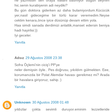
ne yazmissin sen oraya vallahi basmiyor bugün beynim
hic.senin kurabiyenin adi neydiki?
Bu gün doktora giderken az daha bulamiyordum.Kücücük
yer,nasil gidecegime bir türlü karar veremedim.Neyse
cektim kenara,önce iyice düsünüp devam ettim yola.
Haa simdi sanada derdimizi anlattik,manset edersin beniya
hadi hayirlisi:))
Iyi geceler.
Yanıtla
Adsız
29 Ağustos 2008 23:38
Sofra Öçlemi'nin ciciş'i PP'ye
neler demişsin öyle.. Pes doğrusu, yıkıldım gülmekten. Eee,
korumanızda bir Polat Alemdar havası gerekmez mi? Arada
bir havalara giriyoruz, sahip.:)
Yanıtla
Unknown
30 Ağustos 2008 01:48
yıldızlar çokta sevimli duruyor.eminim lezzetleride