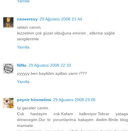
Yanıtla
neseersoy
29 Ağustos 2008 21:44
selam canım,
lezzetinin çok güzel olduğuna eminim , ellerine sağlık.
sevgilerimle
Yanıtla
NiNo
29 Ağustos 2008 22:33
oyyyyy ben bayildim ayiltan varm i???
Yanıtla
peynir hösmelimi
29 Ağustos 2008 23:05
Iyi geceler canim.
Cok hastayim cok.Kafam kalkmiyor.Tekrar yataga
dönecegim.Dur bi yorumlarima bakayim dedim.Birde blog
mansete.