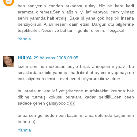
ben saniyenin candan arkadaşı gülay. Hiç bir kara kedi
aramıza giremez.Senin ağzın iyi laf yapıyor, cem yılmaz
senin yanında halt etmiş. Şaka bi yana çok hoş bir insana
benziyorsun. Allah neşeni daim etsin. Dargun otu bilgilerine
teşekkürler. Neşeli ve bol tarifli günler dilerim. Hoşçakal
Yanıtla
HÜLYA
29 Ağustos 2008 09:05
kızım sen ne muzursun böyle bırak anneperimi yaav.. bu
sıcaklarda az bile yapmış . hadi itiraf et aynısını yapmayı ne
çok istiyorsun dimiii... evet eveet biliyorum itiraz etme..
bu arada millete laf yetiştirecene mutfaktakim kısırına bak
dibine tutmuş kokusu buralara kadar geldiiii...cen ceen
sadece çenen çalışıyooo ::))))
anaa sen gelmeden ben kaçtııım. ama öptümde kaçtımmm
hehee :))
Yanıtla