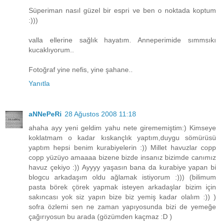
Süperiman nasıl güzel bir espri ve ben o noktada koptum
:)))
valla ellerine sağlık hayatım. Anneperimide sımmsıkı
kucaklıyorum..
Fotoğraf yine nefis, yine şahane..
Yanıtla
aNNePeRi
28 Ağustos 2008 11:18
ahaha ayy yeni geldim yahu nete girememiştim:) Kimseye
koklatmam o kadar kıskançlık yaptım,duygu sömürüsü
yaptım hepsi benim kurabiyelerin :)) Millet havuzlar copp
copp yüzüyo amaaaa bizene bizde insanız bizimde canımız
havuz çekiyo :)) Ayyyy yaşasın bana da kurabiye yapan bi
blogcu arkadaşım oldu ağlamak istiyorum :))) (bilimum
pasta börek çörek yapmak isteyen arkadaşlar bizim için
sakıncası yok siz yapın bize biz yemiş kadar olalım :)) )
sofra özlemi sen ne zaman yapıyosunda bizi de yemeğe
çağırıyosun bu arada (gözümden kaçmaz :D )