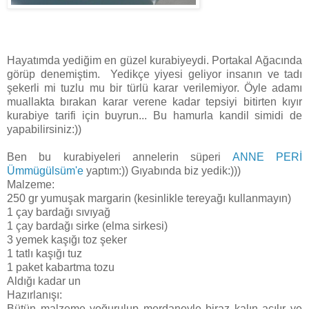
Hayatımda yediğim en güzel kurabiyeydi. Portakal Ağacında
görüp denemiştim. Yedikçe yiyesi geliyor insanın ve tadı
şekerli mi tuzlu mu bir türlü karar verilemiyor. Öyle adamı
muallakta bırakan karar verene kadar tepsiyi bitirten kıyır
kurabiye tarifi için buyrun... Bu hamurla kandil simidi de
yapabilirsiniz:))
Ben bu kurabiyeleri annelerin süperi
ANNE PERİ
Ümmügülsüm'e
yaptım:)) Gıyabında biz yedik:)))
Malzeme:
250 gr yumuşak margarin (kesinlikle tereyağı kullanmayın)
1 çay bardağı sıvıyağ
1 çay bardağı sirke (elma sirkesi)
3 yemek kaşığı toz şeker
1 tatlı kaşığı tuz
1 paket kabartma tozu
Aldığı kadar un
Hazırlanışı:
Bütün malzeme yoğurulup merdaneyle biraz kalın açılır ve