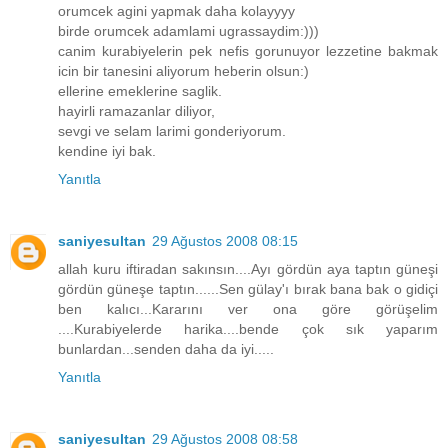
orumcek agini yapmak daha kolayyyy
birde orumcek adamlami ugrassaydim:)))
canim kurabiyelerin pek nefis gorunuyor lezzetine bakmak
icin bir tanesini aliyorum heberin olsun:)
ellerine emeklerine saglik.
hayirli ramazanlar diliyor,
sevgi ve selam larimi gonderiyorum.
kendine iyi bak.
Yanıtla
saniyesultan
29 Ağustos 2008 08:15
allah kuru iftiradan sakınsın....Ayı gördün aya taptın güneşi
gördün güneşe taptın......Sen gülay'ı bırak bana bak o gidiçi
ben kalıcı...Kararını ver ona göre görüşelim
....Kurabiyelerde harika....bende çok sık yaparım
bunlardan...senden daha da iyi.....
Yanıtla
saniyesultan
29 Ağustos 2008 08:58