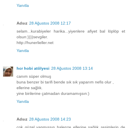
Yanıtla
Adsız
28 Ağustos 2008 12:17
selam...kurabiyeler harika...yiyenlere afiyet bal löplöp et
olsun:))))sevgiler.
http://hunerlieller.net
Yanıtla
hcr hobi atölyesi
28 Ağustos 2008 13:14
canım süper olmuş
buna benzer bi tarifi bende sık sık yaparım nefis olur ,
ellerine sağlık.
yine birilerine çatmadan duramamışsın:)
Yanıtla
Adsız
28 Ağustos 2008 14:23
çok güzel yapmışsın halenze ellerine sağlık..resimlerin de