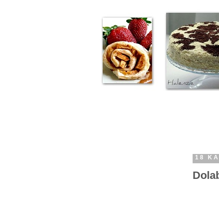
18 KA
Dola