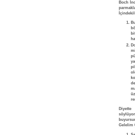
Boch İno
parmakla
İçindekil
Bu
bö
bi
ha
Do
m
pü
y
pi
ol
ko
de
m
üz
re
Diyette
söylüyor
buyursun
Gelelim 
Se