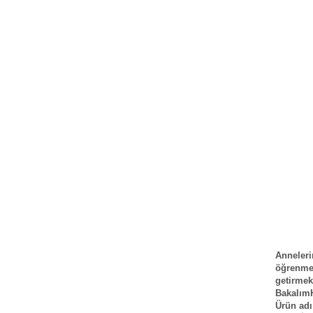
Anneleri
öğrenme
getirmek
BakalımH
Ürün adı