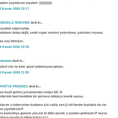
aptım yayınlicam inşallah :))))))))))))
9 Kasım 2008 10:17
ÜDÜKLÜ TENCERE
dedi ki...
aşallah süpersahip,
olabınız dolap değil, sanki süper market şekerleme, şarküteri reyonu.
ay say bitmiyor..
9 Kasım 2008 10:50
nknown
dedi ki...
zlem'cim ne kdar güzel anlatmışsın,öptüm..
9 Kasım 2008 11:09
APATYA PRENSES
dedi ki...
azı keyif getirici,yorumlardan ondan âlâ :D
irilerinin beni kendinle bir görmesi oldukça komik neyse..
blacım o tobleronları kutlama için sakla sen:)) tofi benim buzlukta da var
nu yiyebilirsin:P
en kahvaltıya gelsem yiycem bi dilim peynir. o yüzden gelmiyim:P neyse
aftaya inşalla bi öğlen buluşcaz:)