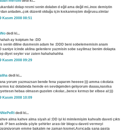
aban mersini
dedi ki...
ukardaki dolap resmi senin dolabın d eğil ama değil mi..inox demiştin
rdan anladım..çok düzenli olduğu için kıskanmıştım doğrusu.slmlar
9 Kasım 2008 08:51
iNo
dedi ki...
hahah ay koiptum he :DD
is senin diline dusmesin adam he :DDD beni sobelememisin anam
0 saniye icinde aklina gelenlere yazmisin sobe sayilmaz benim dolapta
ep diyet seyler var zaten hahahahahha
9 Kasım 2008 09:29
aliha
dedi ki...
ana yorum yazmazsan bende fena yaparım heeeee:))) amma cıkolata
armıs kız dolabında hemde en sevdıgımden gelıyorum duuuu,nasılsa
ıyettesın hebaa olmasın guzelım cıkolar...bence kırmızı bır elbıse al:)))
9 Kasım 2008 10:09
NNePeRi
dedi ki...
ahve alma kahve alma siyah al :DD iyi ki mimlemişim kahvaltı daveti çıktı
ak :P ben aslında şöyle şehirler arası bir blogcu daveti vermeyi
üşünüyorum emme bakalım ne zaman kısmet.Ayrıcada sana pasta