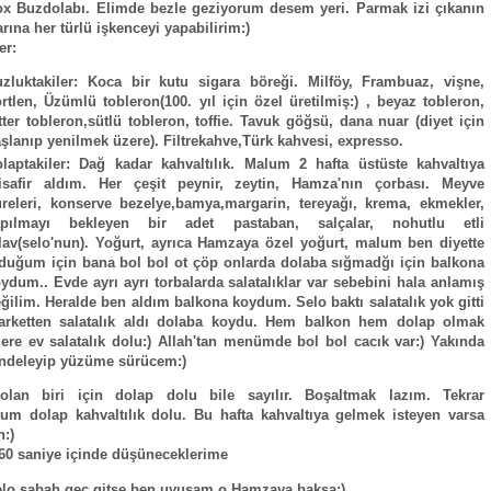
x Buzdolabı. Elimde bezle geziyorum desem yeri. Parmak izi çıkanın
rına her türlü işkenceyi yapabilirim:)
er:
zluktakiler: Koca bir kutu sigara böreği. Milföy, Frambuaz, vişne,
rtlen, Üzümlü tobleron(100. yıl için özel üretilmiş:) , beyaz tobleron,
tter tobleron,sütlü tobleron, toffie. Tavuk göğsü, dana nuar (diyet için
şlanıp yenilmek üzere). Filtrekahve,Türk kahvesi, expresso.
laptakiler: Dağ kadar kahvaltılık. Malum 2 hafta üstüste kahvaltıya
isafir aldım. Her çeşit peynir, zeytin, Hamza'nın çorbası. Meyve
releri, konserve bezelye,bamya,margarin, tereyağı, krema, ekmekler,
apılmayı bekleyen bir adet pastaban, salçalar, nohutlu etli
lav(selo'nun). Yoğurt, ayrıca Hamzaya özel yoğurt, malum ben diyette
duğum için bana bol bol ot çöp onlarda dolaba sığmadğı için balkona
ydum.. Evde ayrı ayrı torbalarda salatalıklar var sebebini hala anlamış
ğilim. Heralde ben aldım balkona koydum. Selo baktı salatalık yok gitti
arketten salatalık aldı dolaba koydu. Hem balkon hem dolap olmak
ere ev salatalık dolu:) Allah'tan menümde bol bol cacık var:) Yakında
ndeleyip yüzüme sürücem:)
 olan biri için dolap dolu bile sayılır. Boşaltmak lazım. Tekrar
um dolap kahvaltılık dolu. Bu hafta kahvaltıya gelmek isteyen varsa
:)
60 saniye içinde düşüneceklerime
lo sabah geç gitse ben uyusam o Hamzaya baksa:)