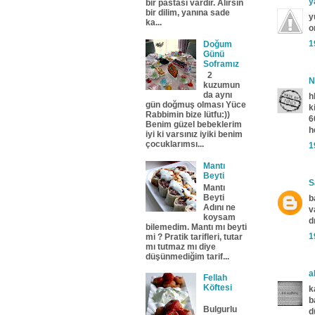
y
bir pastası vardır. Alırsın
bir dilim, yanına sade
y
ka...
o
1
Doğum
Günü
Soframız
2
N
kuzumun
da aynı
h
gün doğmuş olması Yüce
k
Rabbimin bize lütfu:))
6
Benim güzel bebeklerim
h
iyi ki varsınız iyiki benim
çocuklarımsı...
1
Mantı
Beyti
S
Mantı
Beyti
b
Adını ne
v
koysam
d
bilemedim. Mantı mı beyti
1
mi ? Pratik tarifleri, tutar
mı tutmaz mı diye
düşünmediğim tarif...
a
Fellah
Köftesi
k
b
Bulgurlu
d