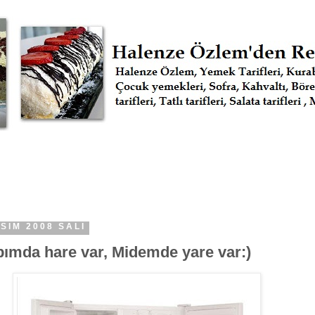
SIM 2008 SALI
bımda hare var, Midemde yare var:)