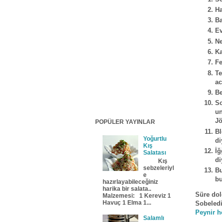
Ha
Ba
Ev
Ne
Ka
Fe
Te
ac
Be
So
un
Jö
POPÜLER YAYINLAR
Bl
Yoğurtlu
di
Kış
İ
Salatası
di
Kış
sebzeleriyl
Bu
e
bu
hazırlayabileceğiniz
harika bir salata..
Süre dol
Malzemesi: 1 Kereviz 1
Havuç 1 Elma 1...
Sobeledi
Peynir h
Salamlı