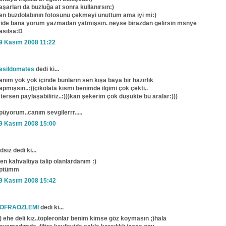
aşarları da buzluğa at sonra kullanırsın:)
en buzdolabının fotosunu çekmeyi unuttum ama iyi mi:)
yide bana yorum yazmadan yatmışsın. neyse birazdan gelirsin msnye
asılsa:D
9 Kasım 2008 11:22
esildomates
dedi ki...
anım yok yok içinde bunların sen kışa baya bir hazırlık
apmışsın..:))çikolata kısmı benimde ilgimi çok çekti..
stersen paylaşabiliriz..:)))kan şekerim çok düşükte bu aralar:)))
püyorum..canım sevgilerrr.....
9 Kasım 2008 15:00
dsız dedi ki...
en kahvaltıya talip olanlardanım :)
ptümm
9 Kasım 2008 15:42
OFRAOZLEMİ
dedi ki...
)) ehe deli kız..topleronlar benim kimse göz koymasın ;)hala