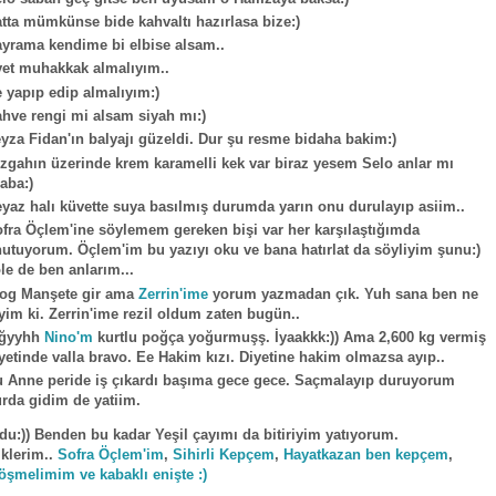
tta mümkünse bide kahvaltı hazırlasa bize:)
yrama kendime bi elbise alsam..
et muhakkak almalıyım..
 yapıp edip almalıyım:)
hve rengi mi alsam siyah mı:)
yza Fidan'ın balyajı güzeldi. Dur şu resme bidaha bakim:)
zgahın üzerinde krem karamelli kek var biraz yesem Selo anlar mı
aba:)
yaz halı küvette suya basılmış durumda yarın onu durulayıp asiim..
fra Öçlem'ine söylemem gereken bişi var her karşılaştığımda
utuyorum. Öçlem'im bu yazıyı oku ve bana hatırlat da söyliyim şunu:)
le de ben anlarım...
og Manşete gir ama
Zerrin'ime
yorum yazmadan çık. Yuh sana ben ne
yim ki. Zerrin'ime rezil oldum zaten bugün..
ğğyyhh
Nino'm
kurtlu poğça yoğurmuşş. İyaakkk:)) Ama 2,600 kg vermiş
yetinde valla bravo. Ee Hakim kızı. Diyetine hakim olmazsa ayıp..
 Anne peride iş çıkardı başıma gece gece. Saçmalayıp duruyorum
rda gidim de yatiim.
du:)) Benden bu kadar Yeşil çayımı da bitiriyim yatıyorum.
klerim..
Sofra Öçlem'im
,
Sihirli Kepçem
,
Hayatkazan ben kepçem
,
öşmelimim ve kabaklı enişte :)