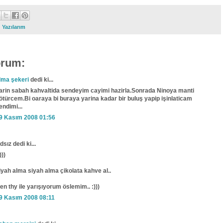
:
Yazılarım
orum:
lma şekeri
dedi ki...
arin sabah kahvaltida sendeyim cayimi hazirla.Sonrada Ninoya manti
ötürcem.Bi oaraya bi buraya yarina kadar bir buluş yapip işinlaticam
endimi...
9 Kasım 2008 01:56
dsız dedi ki...
)))
iyah alma siyah alma çikolata kahve al..
en thy ile yarışıyorum öslemim.. :)))
9 Kasım 2008 08:11