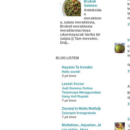
Brokoli
k
Salatası
b
Antioksida
i
n
n
meraklısın
a, salata meraklısına,
1
Brokoli meraklısına
meraklarınızı boşa
çıkarmayacak harika bir
salata:)) Tam mevsimi..
y
Doğ...
c
y
i
BLOG LISTEM
ö
Hayatın Ta Kendisi
1
Hello world!
3 yıl önce
Lezzet Avcısı
A
Judi Domino Online
Terpercaya Menggunakan
B
Uang Asli Rupiah
ö
7 yıl önce
1
Zeynep'in Mutlu Mutfağı
Zeyneple İnstagramda
7 yıl önce
S
Mutfaktan...hayattan...bi
:
raz ordan...biraz