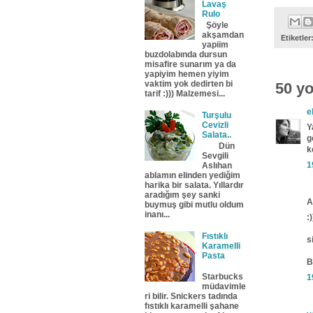
Lavaş
Rulo
Şöyle
akşamdan
Etiketler
yapiim
buzdolabında dursun
misafire sunarım ya da
yapiyim hemen yiyim
vaktim yok dedirten bi
50 y
tarif :))) Malzemesi...
e
Turşulu
Cevizli
Y
Salata..
g
Dün
k
Sevgili
1
Aslıhan
ablamın elinden yediğim
harika bir salata. Yıllardır
aradığım şey sanki
A
buymuş gibi mutlu oldum
inanı...
:)
Fıstıklı
s
Karamelli
Pasta
B
Starbucks
1
müdavimle
ri bilir. Snickers tadında
fıstıklı karamelli şahane