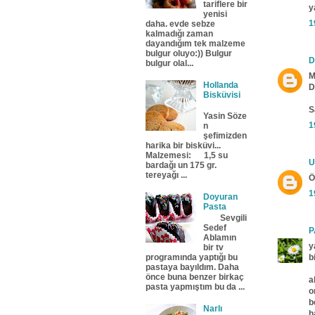
tariflere bir
y
yenisi
1
daha. evde sebze
kalmadığı zaman
dayandığım tek malzeme
bulgur oluyo:)) Bulgur
D
bulgur olal...
M
Hollanda
D
Bisküvisi
S
Yasin Söze
1
n
şefimizden
harika bir bisküvi...
Malzemesi: 1,5 su
U
bardağı un 175 gr.
tereyağı ...
Ö
1
Doyuran
Pasta
Sevgili
Sedef
P
Ablamın
y
bir tv
b
programında yaptığı bu
pastaya bayıldım. Daha
önce buna benzer birkaç
a
pasta yapmıştım bu da ...
o
b
Narlı
h