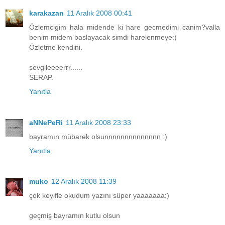
karakazan
11 Aralık 2008 00:41
Özlemcigim hala midende ki hare gecmedimi canim?valla
benim midem baslayacak simdi harelenmeye:)
Özletme kendini.
sevgileeeerrr......
SERAP.
Yanıtla
aNNePeRi
11 Aralık 2008 23:33
bayramın mübarek olsunnnnnnnnnnnnnn :)
Yanıtla
muko
12 Aralık 2008 11:39
çok keyifle okudum yazını süper yaaaaaaa:)
geçmiş bayramın kutlu olsun