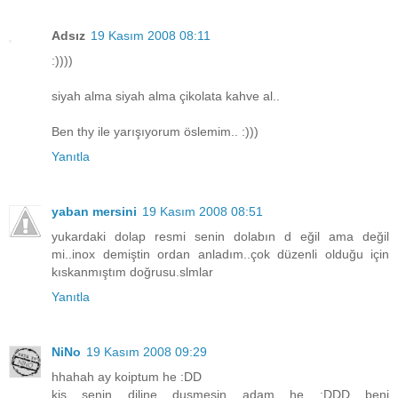
Adsız
19 Kasım 2008 08:11
:))))
siyah alma siyah alma çikolata kahve al..
Ben thy ile yarışıyorum öslemim.. :)))
Yanıtla
yaban mersini
19 Kasım 2008 08:51
yukardaki dolap resmi senin dolabın d eğil ama değil
mi..inox demiştin ordan anladım..çok düzenli olduğu için
kıskanmıştım doğrusu.slmlar
Yanıtla
NiNo
19 Kasım 2008 09:29
hhahah ay koiptum he :DD
kis senin diline dusmesin adam he :DDD beni