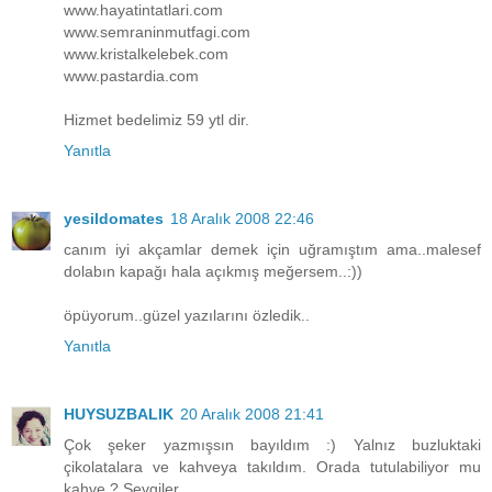
www.hayatintatlari.com
www.semraninmutfagi.com
www.kristalkelebek.com
www.pastardia.com
Hizmet bedelimiz 59 ytl dir.
Yanıtla
yesildomates
18 Aralık 2008 22:46
canım iyi akçamlar demek için uğramıştım ama..malesef
dolabın kapağı hala açıkmış meğersem..:))
öpüyorum..güzel yazılarını özledik..
Yanıtla
HUYSUZBALIK
20 Aralık 2008 21:41
Çok şeker yazmışsın bayıldım :) Yalnız buzluktaki
çikolatalara ve kahveya takıldım. Orada tutulabiliyor mu
kahve ? Sevgiler...