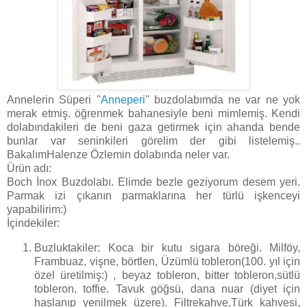
Annelerin Süperi ''
Anneperi
'' buzdolabımda ne var ne yok
merak etmiş. öğrenmek bahanesiyle beni mimlemiş. Kendi
dolabındakileri de beni gaza getirmek için ahanda bende
bunlar var seninkileri görelim der gibi listelemiş..
BakalımHalenze Özlemin dolabında neler var.
Ürün adı:
Boch İnox Buzdolabı. Elimde bezle geziyorum desem yeri.
Parmak izi çıkanın parmaklarına her türlü işkenceyi
yapabilirim:)
İçindekiler:
Buzluktakiler: Koca bir kutu sigara böreği. Milföy,
Frambuaz, vişne, börtlen, Üzümlü tobleron(100. yıl için
özel üretilmiş:) , beyaz tobleron, bitter tobleron,sütlü
tobleron, toffie. Tavuk göğsü, dana nuar (diyet için
haşlanıp yenilmek üzere). Filtrekahve,Türk kahvesi,