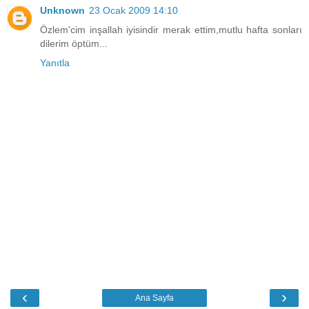
Unknown
23 Ocak 2009 14:10
Özlem'cim inşallah iyisindir merak ettim,mutlu hafta sonları
dilerim öptüm...
Yanıtla
‹
›
Ana Sayfa