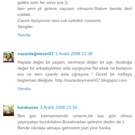
galiba sizin hic isiniz yok:))
ben yeni yil girince saysam olmazmi.Malum bende dert
cokkkk.
Canim öpüyorum seni.cok özledim coooook.
Sevgiler.
Yanıtla
nazardeğmesin07
1 Aralık 2008 12:38
Hayata değer bir yaşam, sevmeye değer bir aşk, dostluğa
değer bir arkadaşlıktan asla vazgeçme.Ne eksik ne fazlasını
ara ve seni üzenle asla uğraşma ! Güzel bir haftaya
başlaman dileğiyle. http://nazardeymesin07.blogspot.com
Yanıtla
karakazan
3 Aralık 2008 23:34
Ben gec kalmamisimdir umarim,bir kac gün olmus
yayinyalayi buzdolabini.Bosalmadan geleyim dedim de:)
Bende cikolata almaya gelmistim,yazi yine harika.