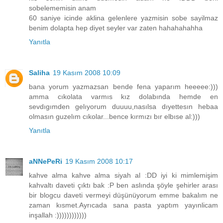
sobelememisin anam
60 saniye icinde aklina gelenlere yazmisin sobe sayilmaz
benim dolapta hep diyet seyler var zaten hahahahahha
Yanıtla
Saliha
19 Kasım 2008 10:09
bana yorum yazmazsan bende fena yaparım heeeee:)))
amma cıkolata varmıs kız dolabında hemde en
sevdıgımden gelıyorum duuuu,nasılsa dıyettesın hebaa
olmasın guzelım cıkolar...bence kırmızı bır elbıse al:)))
Yanıtla
aNNePeRi
19 Kasım 2008 10:17
kahve alma kahve alma siyah al :DD iyi ki mimlemişim
kahvaltı daveti çıktı bak :P ben aslında şöyle şehirler arası
bir blogcu daveti vermeyi düşünüyorum emme bakalım ne
zaman kısmet.Ayrıcada sana pasta yaptım yayınlicam
inşallah :))))))))))))