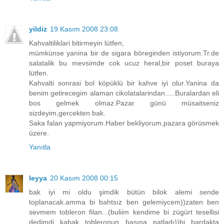
yildiz
19 Kasım 2008 23:08
Kahvaltiliklari bitirmeyin lütfen,
mümkünse yanina bir de sigara böreginden istiyorum.Tr.de
salatalik bu mevsimde cok ucuz heral,bir poset buraya
lütfen.
Kahvalti sonrasi bol köpüklü bir kahve iyi olur.Yanina da
benim getirecegim alaman cikolatalarindan.....Buralardan eli
bos gelmek olmaz.Pazar günü müsaitseniz
sizdeyim,gercekten bak.
Saka falan yapmiyorum.Haber bekliyorum,pazara görüsmek
üzere.
Yanıtla
leyya
20 Kasım 2008 00:15
bak iyi mi oldu şimdik bütün bilok alemi sende
toplanacak.amma bi bahtsız ben gelemiycem))zaten ben
sevmem tobleron filan...(buliim kendime bi zügürt tesellisi
dedimdi kabak tobleronun başına patladı))bi bardakta