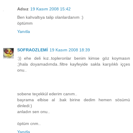
Adsız
19 Kasım 2008 15:42
Ben kahvaltıya talip olanlardanım :)
öptümm
Yanıtla
SOFRAOZLEMİ
19 Kasım 2008 18:39
:)) ehe deli kız..topleronlar benim kimse göz koymasın
;)hala doyamadımda..filtre kayfeyide sakla karşılıklı iççes
onu..
sobene teçekkül ederim canım..
bayrama elbise al .bak birine dedim hemen sösümü
dinledi:)
anladın sen onu..
öptüm cnm..
Yanıtla