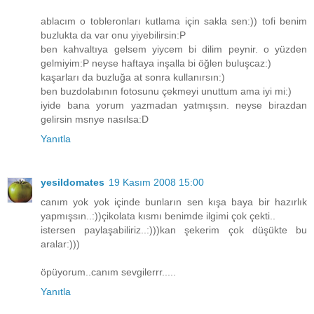
ablacım o tobleronları kutlama için sakla sen:)) tofi benim
buzlukta da var onu yiyebilirsin:P
ben kahvaltıya gelsem yiycem bi dilim peynir. o yüzden
gelmiyim:P neyse haftaya inşalla bi öğlen buluşcaz:)
kaşarları da buzluğa at sonra kullanırsın:)
ben buzdolabının fotosunu çekmeyi unuttum ama iyi mi:)
iyide bana yorum yazmadan yatmışsın. neyse birazdan
gelirsin msnye nasılsa:D
Yanıtla
yesildomates
19 Kasım 2008 15:00
canım yok yok içinde bunların sen kışa baya bir hazırlık
yapmışsın..:))çikolata kısmı benimde ilgimi çok çekti..
istersen paylaşabiliriz..:)))kan şekerim çok düşükte bu
aralar:)))
öpüyorum..canım sevgilerrr.....
Yanıtla