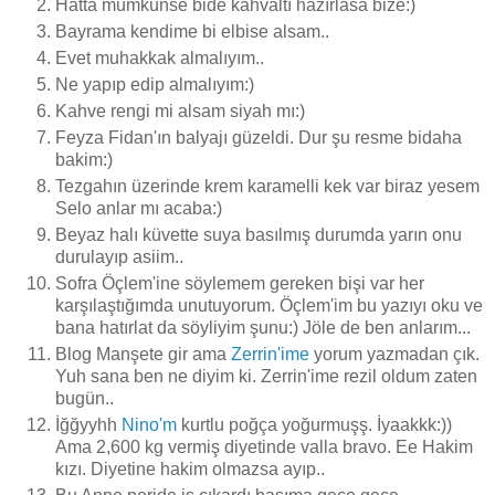
Hatta mümkünse bide kahvaltı hazırlasa bize:)
Bayrama kendime bi elbise alsam..
Evet muhakkak almalıyım..
Ne yapıp edip almalıyım:)
Kahve rengi mi alsam siyah mı:)
Feyza Fidan'ın balyajı güzeldi. Dur şu resme bidaha
bakim:)
Tezgahın üzerinde krem karamelli kek var biraz yesem
Selo anlar mı acaba:)
Beyaz halı küvette suya basılmış durumda yarın onu
durulayıp asiim..
Sofra Öçlem'ine söylemem gereken bişi var her
karşılaştığımda unutuyorum. Öçlem'im bu yazıyı oku ve
bana hatırlat da söyliyim şunu:) Jöle de ben anlarım...
Blog Manşete gir ama
Zerrin'ime
yorum yazmadan çık.
Yuh sana ben ne diyim ki. Zerrin'ime rezil oldum zaten
bugün..
İğğyyhh
Nino'm
kurtlu poğça yoğurmuşş. İyaakkk:))
Ama 2,600 kg vermiş diyetinde valla bravo. Ee Hakim
kızı. Diyetine hakim olmazsa ayıp..