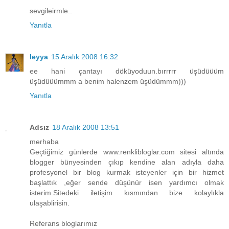
sevgileirmle..
Yanıtla
leyya
15 Aralık 2008 16:32
ee hani çantayı döküyoduun.bırrrrr üşüdüüüm
üşüdüüümmm a benim halenzem üşüdümmm)))
Yanıtla
Adsız
18 Aralık 2008 13:51
merhaba
Geçtiğimiz günlerde www.renklibloglar.com sitesi altında
blogger bünyesinden çıkıp kendine alan adıyla daha
profesyonel bir blog kurmak isteyenler için bir hizmet
başlattık ,eğer sende düşünür isen yardımcı olmak
isterim.Sitedeki iletişim kısmından bize kolaylıkla
ulaşablirisin.
Referans bloglarımız