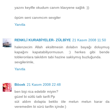
yazını keyifle okudum canım klavyene sağlık :))
öpüm seni canımcım sevgiler
Yanıtla
RENKLİ KURABİYELER- ZÜLBİYE
21 Kasım 2008 11:50
halenzecim Allah eksiltmesin dolabın bayağı doluymuş
kapağını kapatabiliyormusun. :) herkes gibi bende
tobleronlara takıldım tabi hazine saklıymış buzluğunda.
sevgilerimle,
Yanıtla
Böcek
21 Kasım 2008 22:48
ben bişi rica edebilir miyim?
güzel bi sütlü tatlı tarifi:Pp
süt aldım dolapta beklio öle melun melun karar da
veremedim bi sürü tarifin içinde:)