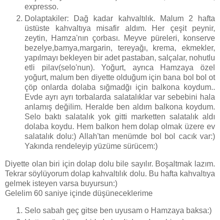
expresso.
Dolaptakiler: Dağ kadar kahvaltılık. Malum 2 hafta
üstüste kahvaltıya misafir aldım. Her çeşit peynir,
zeytin, Hamza'nın çorbası. Meyve püreleri, konserve
bezelye,bamya,margarin, tereyağı, krema, ekmekler,
yapılmayı bekleyen bir adet pastaban, salçalar, nohutlu
etli pilav(selo'nun). Yoğurt, ayrıca Hamzaya özel
yoğurt, malum ben diyette olduğum için bana bol bol ot
çöp onlarda dolaba sığmadğı için balkona koydum..
Evde ayrı ayrı torbalarda salatalıklar var sebebini hala
anlamış değilim. Heralde ben aldım balkona koydum.
Selo baktı salatalık yok gitti marketten salatalık aldı
dolaba koydu. Hem balkon hem dolap olmak üzere ev
salatalık dolu:) Allah'tan menümde bol bol cacık var:)
Yakında rendeleyip yüzüme sürücem:)
Diyette olan biri için dolap dolu bile sayılır. Boşaltmak lazım.
Tekrar söylüyorum dolap kahvaltılık dolu. Bu hafta kahvaltıya
gelmek isteyen varsa buyursun:)
Gelelim 60 saniye içinde düşüneceklerime
Selo sabah geç gitse ben uyusam o Hamzaya baksa:)