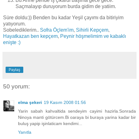
Bu Anne peride iş çıkardı başıma gece gece.
Saçmalayıp duruyorum burda gidim de yatiim.
Süre doldu:)) Benden bu kadar Yeşil çayımı da bitiriyim
yatıyorum.
Sobelediklerim..
Sofra Öçlem'im
,
Sihirli Kepçem
,
Hayatkazan ben kepçem
,
Peynir höşmelimim ve kabaklı
enişte :)
Paylaş
50 yorum:
elma şekeri
19 Kasım 2008 01:56
Yarin sabah kahvaltida sendeyim cayimi hazirla.Sonrada
Ninoya manti götürcem.Bi oaraya bi buraya yarina kadar bir
buluş yapip işinlaticam kendimi...
Yanıtla