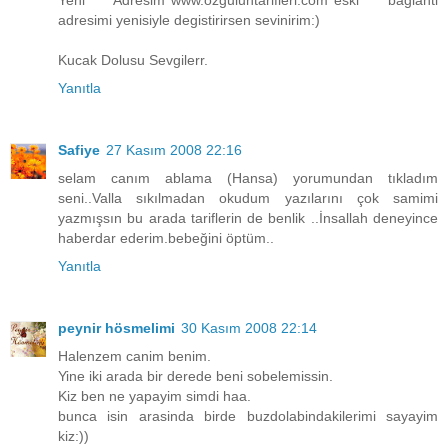
adresimi yenisiyle degistirirsen sevinirim:)
Kucak Dolusu Sevgilerr.
Yanıtla
Safiye
27 Kasım 2008 22:16
selam canım ablama (Hansa) yorumundan tıkladım
seni..Valla sıkılmadan okudum yazılarını çok samimi
yazmışsın bu arada tariflerin de benlik ..İnsallah deneyince
haberdar ederim.bebeğini öptüm..
Yanıtla
peynir hösmelimi
30 Kasım 2008 22:14
Halenzem canim benim.
Yine iki arada bir derede beni sobelemissin.
Kiz ben ne yapayim simdi haa.
bunca isin arasinda birde buzdolabindakilerimi sayayim
kiz:))