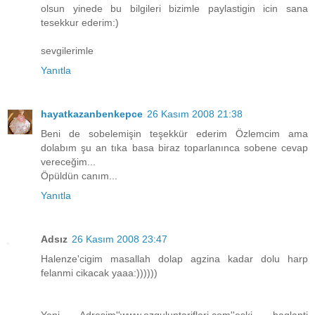
olsun yinede bu bilgileri bizimle paylastigin icin sana
tesekkur ederim:)
sevgilerimle
Yanıtla
hayatkazanbenkepce
26 Kasım 2008 21:38
Beni de sobelemişin teşekkür ederim Özlemcim ama
dolabım şu an tıka basa biraz toparlanınca sobene cevap
vereceğim...
Öpüldün canım...
Yanıtla
Adsız
26 Kasım 2008 23:47
Halenze'cigim masallah dolap agzina kadar dolu harp
felanmi cikacak yaaa:))))))
Yeni Adresim''www.ozguluntarifleri.com''eski baglanti