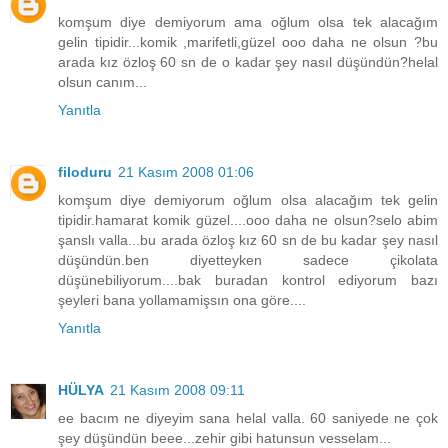
komşum diye demiyorum ama oğlum olsa tek alacağım
gelin tipidir...komik ,marifetli,güzel ooo daha ne olsun ?bu
arada kız özloş 60 sn de o kadar şey nasıl düşündün?helal
olsun canım...
Yanıtla
filoduru
21 Kasım 2008 01:06
komşum diye demiyorum oğlum olsa alacağım tek gelin
tipidir.hamarat komik güzel....ooo daha ne olsun?selo abim
şanslı valla...bu arada özloş kız 60 sn de bu kadar şey nasıl
düşündün.ben diyetteyken sadece çikolata
düşünebiliyorum....bak buradan kontrol ediyorum bazı
şeyleri bana yollamamişsın ona göre....
Yanıtla
HÜLYA
21 Kasım 2008 09:11
ee bacım ne diyeyim sana helal valla. 60 saniyede ne çok
şey düşündün beee...zehir gibi hatunsun vesselam...