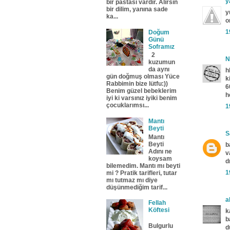
y
bir pastası vardır. Alırsın
bir dilim, yanına sade
y
ka...
o
1
Doğum
Günü
Soframız
2
N
kuzumun
da aynı
h
gün doğmuş olması Yüce
k
Rabbimin bize lütfu:))
6
Benim güzel bebeklerim
h
iyi ki varsınız iyiki benim
çocuklarımsı...
1
Mantı
Beyti
S
Mantı
Beyti
b
Adını ne
v
koysam
d
bilemedim. Mantı mı beyti
1
mi ? Pratik tarifleri, tutar
mı tutmaz mı diye
düşünmediğim tarif...
a
Fellah
Köftesi
k
b
Bulgurlu
d