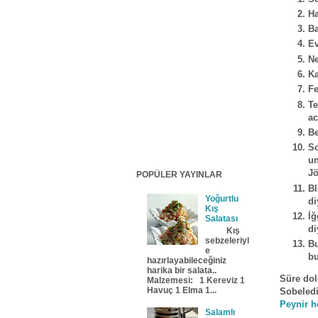
Ha
Ba
Ev
Ne
Ka
Fe
Te
ac
Be
So
un
Jö
POPÜLER YAYINLAR
Bl
Yoğurtlu
di
Kış
İ
Salatası
di
Kış
sebzeleriyl
Bu
e
bu
hazırlayabileceğiniz
harika bir salata..
Süre dol
Malzemesi: 1 Kereviz 1
Havuç 1 Elma 1...
Sobeledi
Peynir h
Salamlı