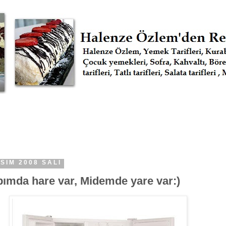
SIM 2008 SALI
bımda hare var, Midemde yare var:)