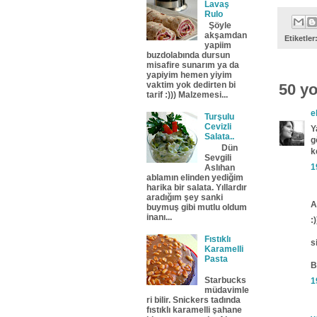
Lavaş
Rulo
Şöyle
akşamdan
Etiketler
yapiim
buzdolabında dursun
misafire sunarım ya da
yapiyim hemen yiyim
vaktim yok dedirten bi
50 y
tarif :))) Malzemesi...
e
Turşulu
Cevizli
Y
Salata..
g
Dün
k
Sevgili
1
Aslıhan
ablamın elinden yediğim
harika bir salata. Yıllardır
aradığım şey sanki
A
buymuş gibi mutlu oldum
inanı...
:)
Fıstıklı
s
Karamelli
Pasta
B
Starbucks
1
müdavimle
ri bilir. Snickers tadında
fıstıklı karamelli şahane