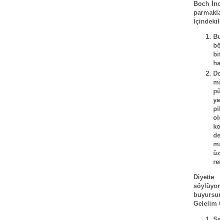
Boch İno
parmakla
İçindekil
Bu
bö
bi
ha
Do
m
pü
y
pi
ol
ko
de
m
üz
re
Diyette
söylüyor
buyursun
Gelelim 
Se