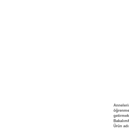
Anneleri
öğrenme
getirmek
BakalımH
Ürün adı