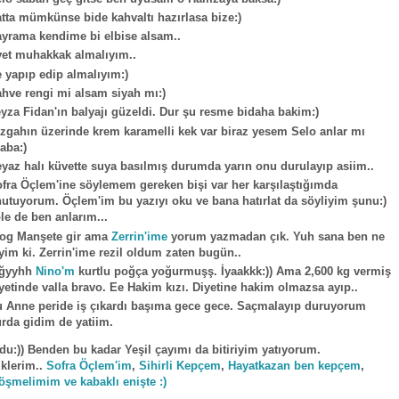
tta mümkünse bide kahvaltı hazırlasa bize:)
yrama kendime bi elbise alsam..
et muhakkak almalıyım..
 yapıp edip almalıyım:)
hve rengi mi alsam siyah mı:)
yza Fidan'ın balyajı güzeldi. Dur şu resme bidaha bakim:)
zgahın üzerinde krem karamelli kek var biraz yesem Selo anlar mı
aba:)
yaz halı küvette suya basılmış durumda yarın onu durulayıp asiim..
fra Öçlem'ine söylemem gereken bişi var her karşılaştığımda
utuyorum. Öçlem'im bu yazıyı oku ve bana hatırlat da söyliyim şunu:)
le de ben anlarım...
og Manşete gir ama
Zerrin'ime
yorum yazmadan çık. Yuh sana ben ne
yim ki. Zerrin'ime rezil oldum zaten bugün..
ğğyyhh
Nino'm
kurtlu poğça yoğurmuşş. İyaakkk:)) Ama 2,600 kg vermiş
yetinde valla bravo. Ee Hakim kızı. Diyetine hakim olmazsa ayıp..
 Anne peride iş çıkardı başıma gece gece. Saçmalayıp duruyorum
rda gidim de yatiim.
du:)) Benden bu kadar Yeşil çayımı da bitiriyim yatıyorum.
klerim..
Sofra Öçlem'im
,
Sihirli Kepçem
,
Hayatkazan ben kepçem
,
öşmelimim ve kabaklı enişte :)