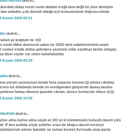
aban mersini
dedi ki...
ukardaki dolap resmi senin dolabın d eğil ama değil mi..inox demiştin
rdan anladım..çok düzenli olduğu için kıskanmıştım doğrusu.slmlar
9 Kasım 2008 08:51
iNo
dedi ki...
hahah ay koiptum he :DD
is senin diline dusmesin adam he :DDD beni sobelememisin anam
0 saniye icinde aklina gelenlere yazmisin sobe sayilmaz benim dolapta
ep diyet seyler var zaten hahahahahha
9 Kasım 2008 09:29
aliha
dedi ki...
ana yorum yazmazsan bende fena yaparım heeeee:))) amma cıkolata
armıs kız dolabında hemde en sevdıgımden gelıyorum duuuu,nasılsa
ıyettesın hebaa olmasın guzelım cıkolar...bence kırmızı bır elbıse al:)))
9 Kasım 2008 10:09
NNePeRi
dedi ki...
ahve alma kahve alma siyah al :DD iyi ki mimlemişim kahvaltı daveti çıktı
ak :P ben aslında şöyle şehirler arası bir blogcu daveti vermeyi
üşünüyorum emme bakalım ne zaman kısmet.Ayrıcada sana pasta