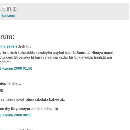
:
Yazılarım
orum:
lma şekeri
dedi ki...
arin sabah kahvaltida sendeyim cayimi hazirla.Sonrada Ninoya manti
ötürcem.Bi oaraya bi buraya yarina kadar bir buluş yapip işinlaticam
endimi...
9 Kasım 2008 01:56
dsız dedi ki...
)))
iyah alma siyah alma çikolata kahve al..
en thy ile yarışıyorum öslemim.. :)))
9 Kasım 2008 08:11