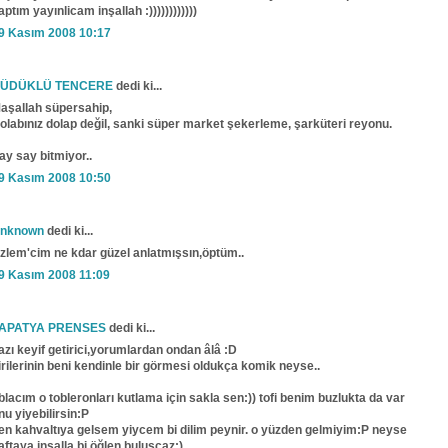
aptım yayınlicam inşallah :))))))))))))
9 Kasım 2008 10:17
ÜDÜKLÜ TENCERE
dedi ki...
aşallah süpersahip,
olabınız dolap değil, sanki süper market şekerleme, şarküteri reyonu.
ay say bitmiyor..
9 Kasım 2008 10:50
nknown
dedi ki...
zlem'cim ne kdar güzel anlatmışsın,öptüm..
9 Kasım 2008 11:09
APATYA PRENSES
dedi ki...
azı keyif getirici,yorumlardan ondan âlâ :D
irilerinin beni kendinle bir görmesi oldukça komik neyse..
blacım o tobleronları kutlama için sakla sen:)) tofi benim buzlukta da var
nu yiyebilirsin:P
en kahvaltıya gelsem yiycem bi dilim peynir. o yüzden gelmiyim:P neyse
aftaya inşalla bi öğlen buluşcaz:)