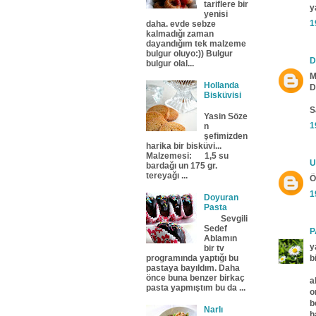
tariflere bir
y
yenisi
1
daha. evde sebze
kalmadığı zaman
dayandığım tek malzeme
bulgur oluyo:)) Bulgur
D
bulgur olal...
M
Hollanda
D
Bisküvisi
S
Yasin Söze
1
n
şefimizden
harika bir bisküvi...
Malzemesi: 1,5 su
U
bardağı un 175 gr.
tereyağı ...
Ö
1
Doyuran
Pasta
Sevgili
Sedef
P
Ablamın
y
bir tv
b
programında yaptığı bu
pastaya bayıldım. Daha
önce buna benzer birkaç
a
pasta yapmıştım bu da ...
o
b
Narlı
h