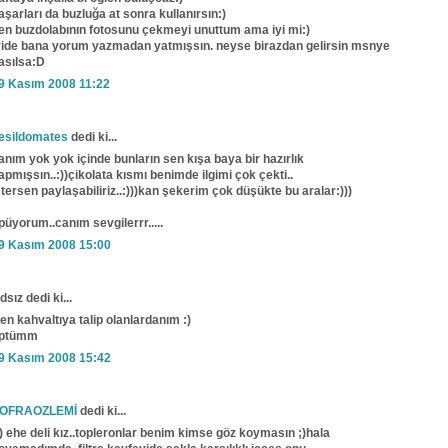
aşarları da buzluğa at sonra kullanırsın:)
en buzdolabının fotosunu çekmeyi unuttum ama iyi mi:)
yide bana yorum yazmadan yatmışsın. neyse birazdan gelirsin msnye
asılsa:D
9 Kasım 2008 11:22
esildomates
dedi ki...
anım yok yok içinde bunların sen kışa baya bir hazırlık
apmışsın..:))çikolata kısmı benimde ilgimi çok çekti..
stersen paylaşabiliriz..:)))kan şekerim çok düşükte bu aralar:)))
püyorum..canım sevgilerrr.....
9 Kasım 2008 15:00
dsız dedi ki...
en kahvaltıya talip olanlardanım :)
ptümm
9 Kasım 2008 15:42
OFRAOZLEMİ
dedi ki...
)) ehe deli kız..topleronlar benim kimse göz koymasın ;)hala