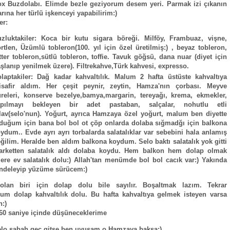
x Buzdolabı. Elimde bezle geziyorum desem yeri. Parmak izi çıkanın
rına her türlü işkenceyi yapabilirim:)
er:
zluktakiler: Koca bir kutu sigara böreği. Milföy, Frambuaz, vişne,
rtlen, Üzümlü tobleron(100. yıl için özel üretilmiş:) , beyaz tobleron,
tter tobleron,sütlü tobleron, toffie. Tavuk göğsü, dana nuar (diyet için
şlanıp yenilmek üzere). Filtrekahve,Türk kahvesi, expresso.
laptakiler: Dağ kadar kahvaltılık. Malum 2 hafta üstüste kahvaltıya
isafir aldım. Her çeşit peynir, zeytin, Hamza'nın çorbası. Meyve
releri, konserve bezelye,bamya,margarin, tereyağı, krema, ekmekler,
apılmayı bekleyen bir adet pastaban, salçalar, nohutlu etli
lav(selo'nun). Yoğurt, ayrıca Hamzaya özel yoğurt, malum ben diyette
duğum için bana bol bol ot çöp onlarda dolaba sığmadğı için balkona
ydum.. Evde ayrı ayrı torbalarda salatalıklar var sebebini hala anlamış
ğilim. Heralde ben aldım balkona koydum. Selo baktı salatalık yok gitti
arketten salatalık aldı dolaba koydu. Hem balkon hem dolap olmak
ere ev salatalık dolu:) Allah'tan menümde bol bol cacık var:) Yakında
ndeleyip yüzüme sürücem:)
 olan biri için dolap dolu bile sayılır. Boşaltmak lazım. Tekrar
um dolap kahvaltılık dolu. Bu hafta kahvaltıya gelmek isteyen varsa
:)
60 saniye içinde düşüneceklerime
lo sabah geç gitse ben uyusam o Hamzaya baksa:)