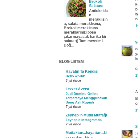
Brokoli
k
Salatası
b
Antioksida
i
n
n
meraklısın
a, salata meraklısına,
1
Brokoli meraklısına
meraklarınızı boşa
çıkarmayacak harika bir
salata:)) Tam mevsimi..
y
Doğ...
c
y
i
BLOG LISTEM
ö
Hayatın Ta Kendisi
1
Hello world!
3 yıl önce
Lezzet Avcısı
A
Judi Domino Online
Terpercaya Menggunakan
B
Uang Asli Rupiah
ö
7 yıl önce
1
Zeynep'in Mutlu Mutfağı
Zeyneple İnstagramda
7 yıl önce
S
Mutfaktan...hayattan...bi
:
raz ordan...biraz