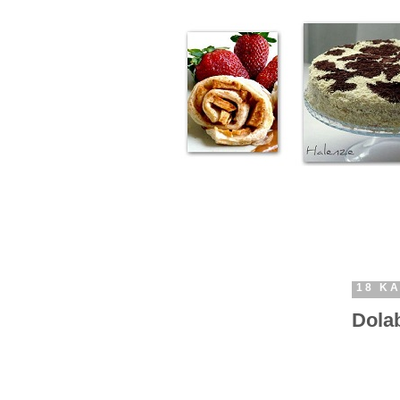
18 KA
Dola