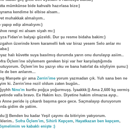
tta mümkünse bide kahvaltı hazırlasa bize:)
yrama kendime bi elbise alsam..
et muhakkak almalıyım..
 yapıp edip almalıyım:)
hve rengi mi alsam siyah mı:)
yza Fidan'ın balyajı güzeldi. Dur şu resme bidaha bakim:)
zgahın üzerinde krem karamelli kek var biraz yesem Selo anlar mı
aba:)
yaz halı küvette suya basılmış durumda yarın onu durulayıp asiim..
fra Öçlem'ine söylemem gereken bişi var her karşılaştığımda
utuyorum. Öçlem'im bu yazıyı oku ve bana hatırlat da söyliyim şunu:)
le de ben anlarım...
og Manşete gir ama
Zerrin'ime
yorum yazmadan çık. Yuh sana ben ne
yim ki. Zerrin'ime rezil oldum zaten bugün..
ğğyyhh
Nino'm
kurtlu poğça yoğurmuşş. İyaakkk:)) Ama 2,600 kg vermiş
yetinde valla bravo. Ee Hakim kızı. Diyetine hakim olmazsa ayıp..
 Anne peride iş çıkardı başıma gece gece. Saçmalayıp duruyorum
rda gidim de yatiim.
du:)) Benden bu kadar Yeşil çayımı da bitiriyim yatıyorum.
klerim..
Sofra Öçlem'im
,
Sihirli Kepçem
,
Hayatkazan ben kepçem
,
öşmelimim ve kabaklı enişte :)