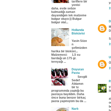
tariflere bir
y
yenisi
1
daha. evde sebze
kalmadığı zaman
dayandığım tek malzeme
bulgur oluyo:)) Bulgur
D
bulgur olal...
M
Hollanda
D
Bisküvisi
S
Yasin Söze
1
n
şefimizden
harika bir bisküvi...
Malzemesi: 1,5 su
U
bardağı un 175 gr.
tereyağı ...
Ö
1
Doyuran
Pasta
Sevgili
Sedef
P
Ablamın
y
bir tv
b
programında yaptığı bu
pastaya bayıldım. Daha
önce buna benzer birkaç
a
pasta yapmıştım bu da ...
o
b
Narlı
h