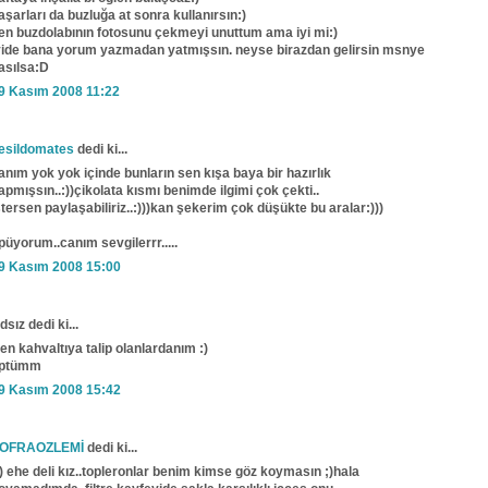
aşarları da buzluğa at sonra kullanırsın:)
en buzdolabının fotosunu çekmeyi unuttum ama iyi mi:)
yide bana yorum yazmadan yatmışsın. neyse birazdan gelirsin msnye
asılsa:D
9 Kasım 2008 11:22
esildomates
dedi ki...
anım yok yok içinde bunların sen kışa baya bir hazırlık
apmışsın..:))çikolata kısmı benimde ilgimi çok çekti..
stersen paylaşabiliriz..:)))kan şekerim çok düşükte bu aralar:)))
püyorum..canım sevgilerrr.....
9 Kasım 2008 15:00
dsız dedi ki...
en kahvaltıya talip olanlardanım :)
ptümm
9 Kasım 2008 15:42
OFRAOZLEMİ
dedi ki...
)) ehe deli kız..topleronlar benim kimse göz koymasın ;)hala