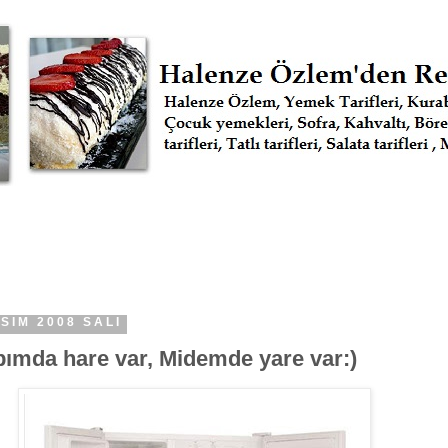
SIM 2008 SALI
bımda hare var, Midemde yare var:)