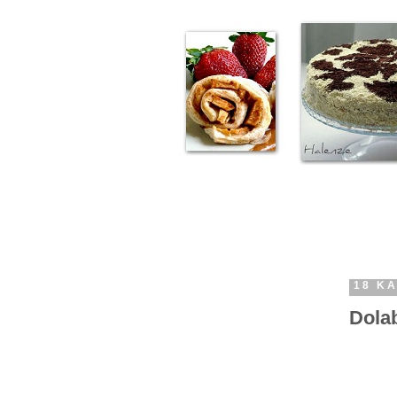
18 KA
Dola