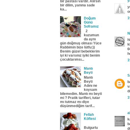
y
bir pastası vardır. Alırsın
bir dilim, yanına sade
y
ka...
o
1
Doğum
Günü
Soframız
2
N
kuzumun
da aynı
h
gün doğmuş olması Yüce
k
Rabbimin bize lütfu:))
6
Benim güzel bebeklerim
h
iyi ki varsınız iyiki benim
çocuklarımsı...
1
Mantı
Beyti
S
Mantı
Beyti
b
Adını ne
v
koysam
d
bilemedim. Mantı mı beyti
1
mi ? Pratik tarifleri, tutar
mı tutmaz mı diye
düşünmediğim tarif...
a
Fellah
Köftesi
k
b
Bulgurlu
d