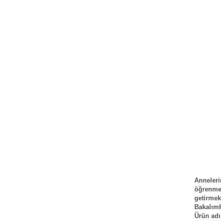
Anneleri
öğrenme
getirmek
BakalımH
Ürün adı