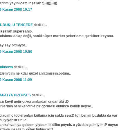
aptım yayınlicam inşallah :))))))))))))
9 Kasım 2008 10:17
ÜDÜKLÜ TENCERE
dedi ki...
aşallah süpersahip,
olabınız dolap değil, sanki süper market şekerleme, şarküteri reyonu.
ay say bitmiyor..
9 Kasım 2008 10:50
nknown
dedi ki...
zlem'cim ne kdar güzel anlatmışsın,öptüm..
9 Kasım 2008 11:09
APATYA PRENSES
dedi ki...
azı keyif getirici,yorumlardan ondan âlâ :D
irilerinin beni kendinle bir görmesi oldukça komik neyse..
blacım o tobleronları kutlama için sakla sen:)) tofi benim buzlukta da var
nu yiyebilirsin:P
en kahvaltıya gelsem yiycem bi dilim peynir. o yüzden gelmiyim:P neyse
aftaya inşalla bi öğlen buluşcaz:)