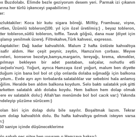
x Buzdolabı. Elimde bezle geziyorum desem yeri. Parmak izi çıkanın
rına her türlü işkenceyi yapabilirim:)
er:
zluktakiler: Koca bir kutu sigara böreği. Milföy, Frambuaz, vişne,
rtlen, Üzümlü tobleron(100. yıl için özel üretilmiş:) , beyaz tobleron,
tter tobleron,sütlü tobleron, toffie. Tavuk göğsü, dana nuar (diyet için
şlanıp yenilmek üzere). Filtrekahve,Türk kahvesi, expresso.
laptakiler: Dağ kadar kahvaltılık. Malum 2 hafta üstüste kahvaltıya
isafir aldım. Her çeşit peynir, zeytin, Hamza'nın çorbası. Meyve
releri, konserve bezelye,bamya,margarin, tereyağı, krema, ekmekler,
apılmayı bekleyen bir adet pastaban, salçalar, nohutlu etli
lav(selo'nun). Yoğurt, ayrıca Hamzaya özel yoğurt, malum ben diyette
duğum için bana bol bol ot çöp onlarda dolaba sığmadğı için balkona
ydum.. Evde ayrı ayrı torbalarda salatalıklar var sebebini hala anlamış
ğilim. Heralde ben aldım balkona koydum. Selo baktı salatalık yok gitti
arketten salatalık aldı dolaba koydu. Hem balkon hem dolap olmak
ere ev salatalık dolu:) Allah'tan menümde bol bol cacık var:) Yakında
ndeleyip yüzüme sürücem:)
 olan biri için dolap dolu bile sayılır. Boşaltmak lazım. Tekrar
um dolap kahvaltılık dolu. Bu hafta kahvaltıya gelmek isteyen varsa
:)
60 saniye içinde düşüneceklerime
lo sabah geç gitse ben uyusam o Hamzaya baksa:)