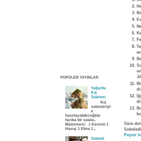
Ha
Ba
Ev
Ne
Ka
Fe
Te
ac
Be
So
un
Jö
POPÜLER YAYINLAR
Bl
Yoğurtlu
di
Kış
İ
Salatası
di
Kış
sebzeleriyl
Bu
e
bu
hazırlayabileceğiniz
harika bir salata..
Süre dol
Malzemesi: 1 Kereviz 1
Havuç 1 Elma 1...
Sobeledi
Peynir h
Salamlı