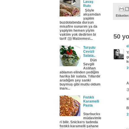
Lavaş
Rulo
Şöyle
akşamdan
Etiketler
yapiim
buzdolabında dursun
misafire sunarım ya da
yapiyim hemen yiyim
vaktim yok dedirten bi
50 y
tarif :))) Malzemesi...
e
Turşulu
Cevizli
Y
Salata..
g
Dün
k
Sevgili
1
Aslıhan
ablamın elinden yediğim
harika bir salata. Yıllardır
aradığım şey sanki
A
buymuş gibi mutlu oldum
inanı...
:)
Fıstıklı
s
Karamelli
Pasta
B
Starbucks
1
müdavimle
ri bilir. Snickers tadında
fıstıklı karamelli şahane