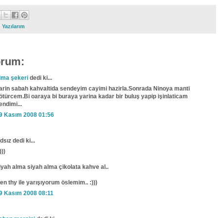
:
Yazılarım
orum:
lma şekeri
dedi ki...
arin sabah kahvaltida sendeyim cayimi hazirla.Sonrada Ninoya manti
ötürcem.Bi oaraya bi buraya yarina kadar bir buluş yapip işinlaticam
endimi...
9 Kasım 2008 01:56
dsız dedi ki...
)))
iyah alma siyah alma çikolata kahve al..
en thy ile yarışıyorum öslemim.. :)))
9 Kasım 2008 08:11