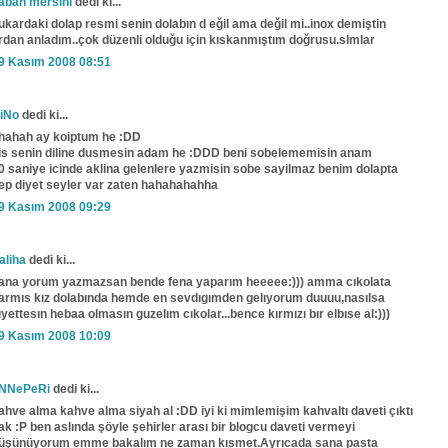
aban mersini
dedi ki...
ukardaki dolap resmi senin dolabın d eğil ama değil mi..inox demiştin
rdan anladım..çok düzenli olduğu için kıskanmıştım doğrusu.slmlar
9 Kasım 2008 08:51
iNo
dedi ki...
hahah ay koiptum he :DD
is senin diline dusmesin adam he :DDD beni sobelememisin anam
0 saniye icinde aklina gelenlere yazmisin sobe sayilmaz benim dolapta
ep diyet seyler var zaten hahahahahha
9 Kasım 2008 09:29
aliha
dedi ki...
ana yorum yazmazsan bende fena yaparım heeeee:))) amma cıkolata
armıs kız dolabında hemde en sevdıgımden gelıyorum duuuu,nasılsa
ıyettesın hebaa olmasın guzelım cıkolar...bence kırmızı bır elbıse al:)))
9 Kasım 2008 10:09
NNePeRi
dedi ki...
ahve alma kahve alma siyah al :DD iyi ki mimlemişim kahvaltı daveti çıktı
ak :P ben aslında şöyle şehirler arası bir blogcu daveti vermeyi
üşünüyorum emme bakalım ne zaman kısmet.Ayrıcada sana pasta