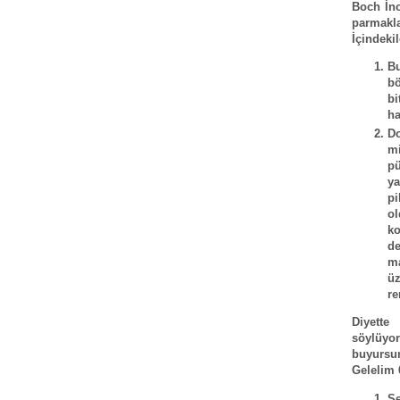
Boch İno
parmakla
İçindekil
Bu
bö
bi
ha
Do
m
pü
y
pi
ol
ko
de
m
üz
re
Diyette
söylüyor
buyursun
Gelelim 
Se