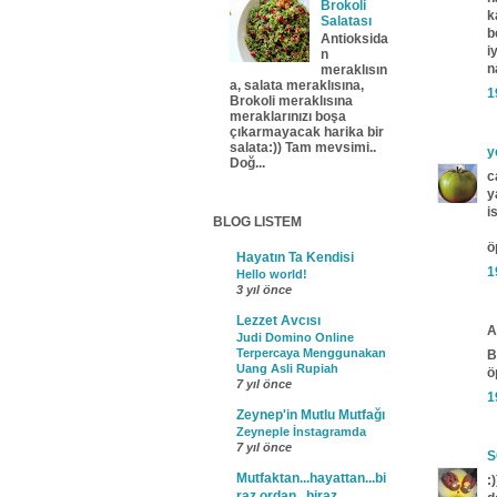
Brokoli
k
Salatası
b
Antioksida
i
n
n
meraklısın
a, salata meraklısına,
1
Brokoli meraklısına
meraklarınızı boşa
çıkarmayacak harika bir
salata:)) Tam mevsimi..
y
Doğ...
c
y
i
BLOG LISTEM
ö
Hayatın Ta Kendisi
1
Hello world!
3 yıl önce
Lezzet Avcısı
A
Judi Domino Online
Terpercaya Menggunakan
B
Uang Asli Rupiah
ö
7 yıl önce
1
Zeynep'in Mutlu Mutfağı
Zeyneple İnstagramda
7 yıl önce
S
Mutfaktan...hayattan...bi
:
raz ordan...biraz