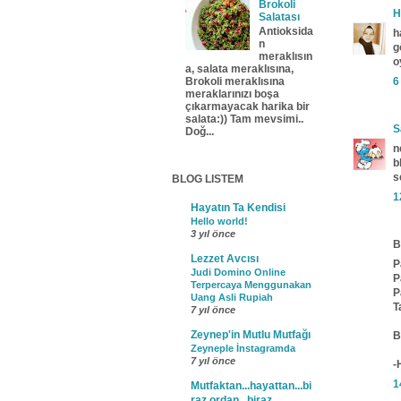
Brokoli
H
Salatası
Antioksida
h
n
g
meraklısın
o
a, salata meraklısına,
6
Brokoli meraklısına
meraklarınızı boşa
çıkarmayacak harika bir
salata:)) Tam mevsimi..
S
Doğ...
n
b
s
BLOG LISTEM
1
Hayatın Ta Kendisi
Hello world!
3 yıl önce
B
Lezzet Avcısı
P
Judi Domino Online
P
Terpercaya Menggunakan
P
Uang Asli Rupiah
T
7 yıl önce
Zeynep'in Mutlu Mutfağı
B
Zeyneple İnstagramda
7 yıl önce
-
1
Mutfaktan...hayattan...bi
raz ordan...biraz