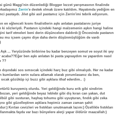
i günü Maggi'nin düzenlediği Blogger lezzet yarışmasının finalinde
 arkadaşımız
Zerrin
'e destek olmak üzere katıldım. Hayatımda yediğim en
nci pastaydı. Jilet gibi asil pastamız için Zerrin'imi tebrik ediyorum.
 en eğlenceli kısmı finalistlerin aşkı anlatan pastalarını juriye
en ki sözleriydi. Pastanın içindeki hangi malzemenin aşkın hangi haline
ini tarif etmeleri beni derin düşüncelere daldırdı:)) Öncesinde pastanın
 su mu içsem çaymı diye daha derin düşünmüşlüğüm de vardı
)
 Aşk ... Yeryüzünde birbirine bu kadar benzeyen somut ve soyut iki şey
r acaba??Eğer ben aşkı anlatan bi pasta yapsaydım ne yapardım nasıl
m ??
 dışındaki sos sımsıcak içindeki harç buz gibi olmalıydı. Her ne kadar
ın kumlardan serin sulara atlamak olarak yorumlasanız da ben,
 sıcak gözüküp içi buzz gibi aşklara ithaf ederdim.. :)
ertürlü kuruyemiş olurdu. Yeri geldiğinde kuru erik gibi sindirim
 bozan, yeri geldiğinde beyaz leblebi gibi diş kıran can yakan, dut
lbül gibi susturan, haşhaş tohumu gibi uyuşturan, fındık gibi zeka
yısı gibi güzelleştiren aşklara hepimiz zaman zaman şahit
r:) Kırılan cevizleri ve fıstıkları unutmamak lazım:) Özellikle fıstıkları
ullanmakta fayda var bazı bünyelere alerji yapar öldürür maazallah:)