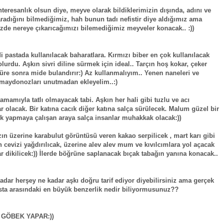
nteresanlık olsun diye, meyve olarak bildiklerimizin dışında, adını ve
aradığını bilmediğimiz, hah bunun tadı nefistir diye aldığımız ama
zde nereye çıkarıcağımızı bilemediğimiz meyveler konacak.. :))
di pastada kullanılacak baharatlara. Kırmızı biber en çok kullanılacak
olurdu. Aşkın sivri diline sürmek için ideal.. Tarçın hoş kokar, çeker
üre sonra mide bulandırır:) Az kullanmalıyım.. Yenen naneleri ve
maydonozları unutmadan ekleyelim..:)
amamıyla tatlı olmayacak tabi. Aşkın her hali gibi tuzlu ve acı
r olacak. Bir katına cacık diğer katına salça sürülecek. Malum güzel bir
ık yapmaya çalışan araya salça insanlar muhakkak olacak:))
ın üzerine karabulut görüntüsü veren kakao serpilicek , mart karı gibi
n cevizi yağdırılıcak, üzerine alev alev mum ve kıvılcımlara yol açacak
r dikilicek:)) İlerde böğrüne saplanacak bıçak tabağın yanına konacak..
adar herşey ne kadar aşkı doğru tarif ediyor diyebilirsiniz ama gerçek
sta arasındaki en büyük benzerlik nedir biliyormusunuz??
E GÖBEK YAPAR:))