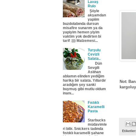
Lavaş
Rulo
Şöyle
akşamdan
yapiim
buzdolabında dursun
misafire sunarım ya da
yapiyim hemen yiyim
vaktim yok dedirten bi
tarif :))) Malzemesi...
Turşulu
Cevizli
Salata..
Dün
Sevgili
Aslıhan
ablamın elinden yediğim
harika bir salata. Yıllardır
Not: Ban
aradığım şey sanki
kargoluyc
buymuş gibi mutlu oldum
inanı...
Fıstıklı
Karamelli
Pasta
Starbucks
müdavimle
ri bilir. Snickers tadında
Etiketler
fıstıklı karamelli şahane