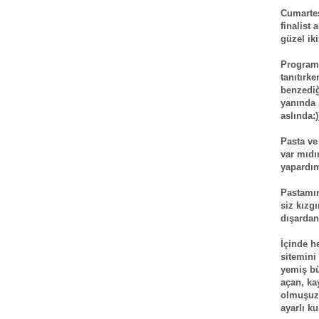
Cumartes
finalist
güzel iki
Programın
tanıtırk
benzediğ
yanında
aslında:)
Pasta ve
var mıdı
yapardı
Pastamın
siz kızg
dışardan
İçinde h
sitemini
yemiş bü
açan, ka
olmuşuzdu
ayarlı k