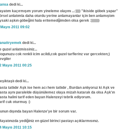
ansa
dedi ki...
ayatım kaçırmışım yorum yineleme olayını ...:)))) "ikiside göbek yapar"
örsel anlatımla daha oturdu yerine anlamayanlar için ben anlamıştım
ysaki aşkın göbeğini hala eritemedğimden olsa gerek :)))))))
 Mayıs 2011 09:02
anattryemek
dedi ki...
e guzel anlatmissiniz...
logunuzu cok renkli icim acildi,cok guzel tarflerinz var gercekten;)
evgiler
2 Mayıs 2011 00:25
eşiktaşlı dedi ki...
asta tatlıdır Aşk ise hem acı hem tatlıdır , Burdan anlıyoruz ki Aşk ve
asta aynı paralelde düşünülemez olaya mizah katarak da olsa Aşk'ın
asta halini tarif eden bayan Halenzeyi tebrik ediyorum.
arif cuk oturmuş :)
unun dışında bayan Halenze'ye bir sorum var.
Hayatınızda yediğiniz en güzel birinci pastayı açıklarmısınız.
4 Mayıs 2011 10:15