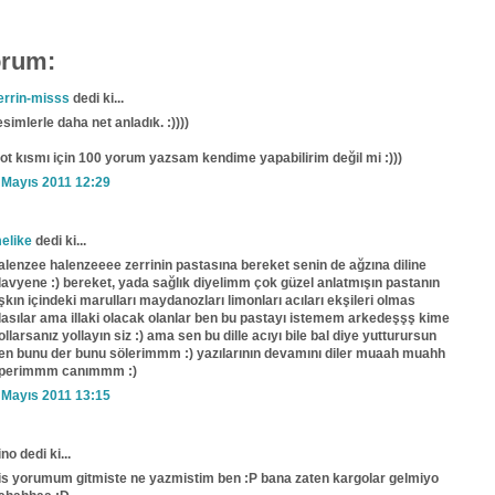
orum:
errin-misss
dedi ki...
esimlerle daha net anladık. :))))
ot kısmı için 100 yorum yazsam kendime yapabilirim değil mi :)))
 Mayıs 2011 12:29
elike
dedi ki...
alenzee halenzeeee zerrinin pastasına bereket senin de ağzına diline
lavyene :) bereket, yada sağlık diyelimm çok güzel anlatmışın pastanın
şkın içindeki marulları maydanozları limonları acıları ekşileri olmas
lasılar ama illaki olacak olanlar ben bu pastayı istemem arkedeşşş kime
ollarsanız yollayın siz :) ama sen bu dille acıyı bile bal diye yutturursun
en bunu der bunu sölerimmm :) yazılarının devamını diler muaah muahh
perimmm canımmm :)
 Mayıs 2011 13:15
ino dedi ki...
is yorumum gitmiste ne yazmistim ben :P bana zaten kargolar gelmiyo