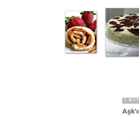
3 MAY
Aşk'ın