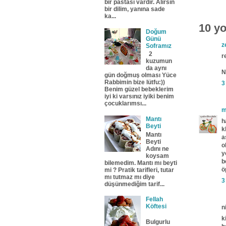
bir pastası vardır. Alırsın
bir dilim, yanına sade
ka...
10 y
Doğum
Günü
z
Soframız
2
r
kuzumun
da aynı
N
gün doğmuş olması Yüce
Rabbimin bize lütfu:))
3
Benim güzel bebeklerim
iyi ki varsınız iyiki benim
çocuklarımsı...
m
Mantı
h
Beyti
k
Mantı
a
Beyti
o
Adını ne
y
koysam
b
bilemedim. Mantı mı beyti
ö
mi ? Pratik tarifleri, tutar
mı tutmaz mı diye
3
düşünmediğim tarif...
Fellah
Köftesi
n
k
Bulgurlu