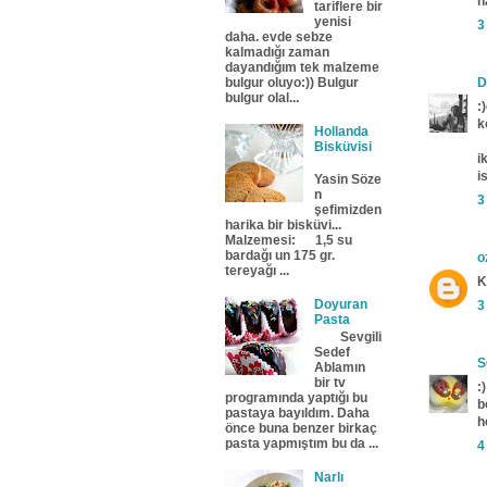
h
tariflere bir
yenisi
3
daha. evde sebze
kalmadığı zaman
dayandığım tek malzeme
bulgur oluyo:)) Bulgur
D
bulgur olal...
:
k
Hollanda
Bisküvisi
i
i
Yasin Söze
n
3
şefimizden
harika bir bisküvi...
Malzemesi: 1,5 su
bardağı un 175 gr.
o
tereyağı ...
K
Doyuran
3
Pasta
Sevgili
Sedef
S
Ablamın
bir tv
:)
programında yaptığı bu
b
pastaya bayıldım. Daha
h
önce buna benzer birkaç
pasta yapmıştım bu da ...
4
Narlı