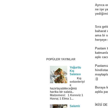
Ayrıca e
ne işe y
yediğimi
Sıra gel
baharat 
ama bi s
herşeye 
Pastam t
katmanla
aşkı cac
POPÜLER YAYINLAR
Pastamız
Yoğurtlu
hindista
Kış
maytapla
Salatası
Kış
:))
sebzeleriyl
e
Buraya k
hazırlayabileceğiniz
aşkla pa
harika bir salata..
Malzemesi: 1 Kereviz 1
Havuç 1 Elma 1...
İKİSİ D
Salamlı