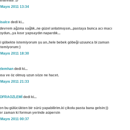
ahahhaa :D
 Mayıs 2011 13:34
isalce
dedi ki...
)devrem ağzına sağlık..ne güzel anlatmışsın...pastaya bunca acı macı
oydun...ya kısır yapsaydın napardık...
ki göbekte istemiyorum şu an..hele bebek göbeği uzuunca bi zaman
stemiyorum:)
 Mayıs 2011 18:30
zlemhan
dedi ki...
ısa ve öz olmuş uzun söze ne hacet.
 Mayıs 2011 21:33
OFRAOZLEMİ
dedi ki...
en bu gülücükten bir sürü yapabilirim.ki çikolu pasta bana gelsin:))
er zaman ki formun yerinde aüpersin
 Mayıs 2011 00:37