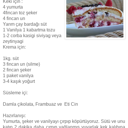
Keki için :
4 yumurta
4fincan toz şeker
4 fincan un
Yarım çay bardağı süt
1 Vanilya 1 kabartma tozu
1-2 corba kasigi siviyag veya
zeytinyagi
Krema için:
1kg. süt
3 fincan un (silme)
2 fincan şeker
1 paket vanilya
3-4 kaşık yoğurt
Süsleme içi:
Damla çikolata, Frambuaz ve Eti Cin
Hazırlanışı:
Yumurta, şeker ve vanilyayı çırpıp köpürtüyoruz. Sütü ve unu
katıp 2 dakika daha çırpıp yağlanmış yuvarlak kek kalıbına