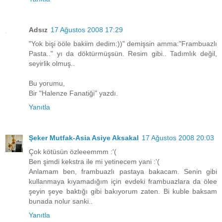
Adsız
17 Ağustos 2008 17:29
"Yok bişi ööle bakiim dedim:))" demişsin amma:"Frambuazlı
Pasta.." yı da döktürmüşsün. Resim gibi.. Tadımlık değil,
seyirlik olmuş..
Bu yorumu,
Bir "Halenze Fanatiği" yazdı.
Yanıtla
Şeker Mutfak-Asia Asiye Aksakal
17 Ağustos 2008 20:03
Çok kötüsün özleeemmm :'(
Ben şimdi kekstra ile mi yetinecem yani :'(
Anlamam ben, frambuazlı pastaya bakacam. Senin gibi
kullanmaya kıyamadığım için evdeki frambuazlara da ölee
şeyin şeye baktığı gibi bakıyorum zaten. Bi kuble baksam
bunada nolur sanki..
Yanıtla