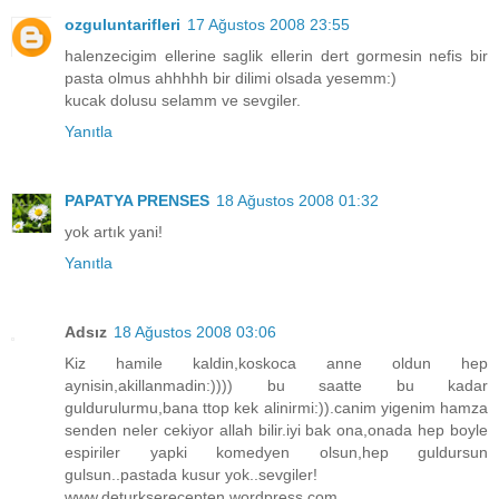
ozguluntarifleri
17 Ağustos 2008 23:55
halenzecigim ellerine saglik ellerin dert gormesin nefis bir
pasta olmus ahhhhh bir dilimi olsada yesemm:)
kucak dolusu selamm ve sevgiler.
Yanıtla
PAPATYA PRENSES
18 Ağustos 2008 01:32
yok artık yani!
Yanıtla
Adsız
18 Ağustos 2008 03:06
Kiz hamile kaldin,koskoca anne oldun hep
aynisin,akillanmadin:)))) bu saatte bu kadar
guldurulurmu,bana ttop kek alinirmi:)).canim yigenim hamza
senden neler cekiyor allah bilir.iyi bak ona,onada hep boyle
espiriler yapki komedyen olsun,hep guldursun
gulsun..pastada kusur yok..sevgiler!
www.deturkserecepten.wordpress.com