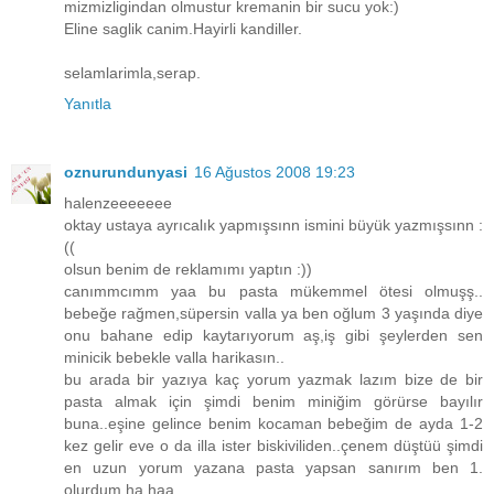
mizmizligindan olmustur kremanin bir sucu yok:)
Eline saglik canim.Hayirli kandiller.
selamlarimla,serap.
Yanıtla
oznurundunyasi
16 Ağustos 2008 19:23
halenzeeeeeee
oktay ustaya ayrıcalık yapmışsınn ismini büyük yazmışsınn :
((
olsun benim de reklamımı yaptın :))
canımmcımm yaa bu pasta mükemmel ötesi olmuşş..
bebeğe rağmen,süpersin valla ya ben oğlum 3 yaşında diye
onu bahane edip kaytarıyorum aş,iş gibi şeylerden sen
minicik bebekle valla harikasın..
bu arada bir yazıya kaç yorum yazmak lazım bize de bir
pasta almak için şimdi benim miniğim görürse bayılır
buna..eşine gelince benim kocaman bebeğim de ayda 1-2
kez gelir eve o da illa ister biskiviliden..çenem düştüü şimdi
en uzun yorum yazana pasta yapsan sanırım ben 1.
olurdum ha haa