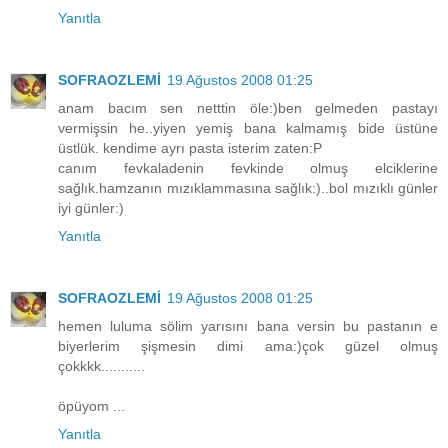
Yanıtla
SOFRAOZLEMİ
19 Ağustos 2008 01:25
anam bacım sen netttin öle:)ben gelmeden pastayı
vermişsin he..yiyen yemiş bana kalmamış bide üstüne
üstlük. kendime ayrı pasta isterim zaten:P
canım fevkaladenin fevkinde olmuş elciklerine
sağlık.hamzanın mızıklammasına sağlık:)..bol mızıklı günler
iyi günler:)
Yanıtla
SOFRAOZLEMİ
19 Ağustos 2008 01:25
hemen luluma sölim yarısını bana versin bu pastanın e
biyerlerim şişmesin dimi ama:)çok güzel olmuş
çokkkk...........
öpüyom ...
Yanıtla