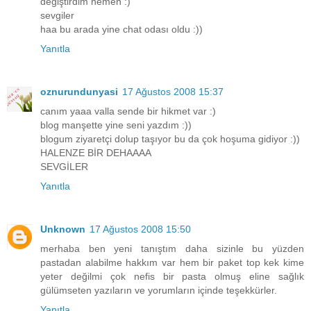
değiştirdim hemen :)
sevgiler
haa bu arada yine chat odası oldu :))
Yanıtla
oznurundunyasi
17 Ağustos 2008 15:37
canım yaaa valla sende bir hikmet var :)
blog manşette yine seni yazdım :))
blogum ziyaretçi dolup taşıyor bu da çok hoşuma gidiyor :))
HALENZE BİR DEHAAAA
SEVGİLER
Yanıtla
Unknown
17 Ağustos 2008 15:50
merhaba ben yeni tanıştım daha sizinle bu yüzden
pastadan alabilme hakkım var hem bir paket top kek kime
yeter değilmi çok nefis bir pasta olmuş eline sağlık
gülümseten yazıların ve yorumların içinde teşekkürler.
Yanıtla