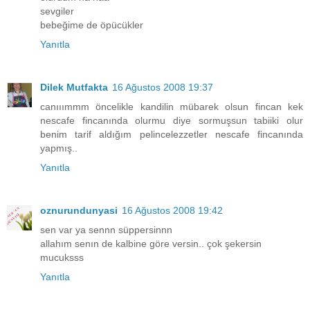
sevgiler
bebeğime de öpücükler
Yanıtla
Dilek Mutfakta
16 Ağustos 2008 19:37
canııımmm öncelikle kandilin mübarek olsun fincan kek
nescafe fincanında olurmu diye sormuşsun tabiiki olur
benim tarif aldığım pelincelezzetler nescafe fincanında
yapmış..
Yanıtla
oznurundunyasi
16 Ağustos 2008 19:42
sen var ya sennn süppersinnn
allahım senın de kalbine göre versin.. çok şekersin
mucuksss
Yanıtla