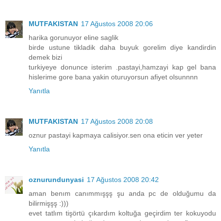
MUTFAKISTAN
17 Ağustos 2008 20:06
harika gorunuyor eline saglik
birde ustune tikladik daha buyuk gorelim diye kandirdin
demek bizi
turkiyeye donunce isterim .pastayi,hamzayi kap gel bana
hislerime gore bana yakin oturuyorsun afiyet olsunnnn
Yanıtla
MUTFAKISTAN
17 Ağustos 2008 20:08
oznur pastayi kapmaya calisiyor.sen ona eticin ver yeter
Yanıtla
oznurundunyasi
17 Ağustos 2008 20:42
aman benım canımmışşş şu anda pc de olduğumu da
bilirmişşş :)))
evet tatlım tişörtü çıkardım koltuğa geçirdim ter kokuyodu