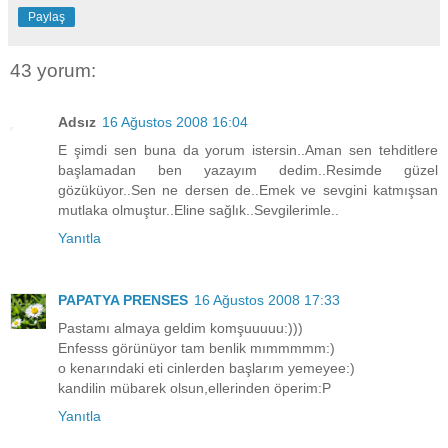
Paylaş
43 yorum:
Adsız
16 Ağustos 2008 16:04
E şimdi sen buna da yorum istersin..Aman sen tehditlere
başlamadan ben yazayım dedim..Resimde güzel
gözüküyor..Sen ne dersen de..Emek ve sevgini katmışsan
mutlaka olmuştur..Eline sağlık..Sevgilerimle..
Yanıtla
PAPATYA PRENSES
16 Ağustos 2008 17:33
Pastamı almaya geldim komşuuuuu:)))
Enfesss görünüyor tam benlik mımmmmm:)
o kenarındaki eti cinlerden başlarım yemeyee:)
kandilin mübarek olsun,ellerinden öperim:P
Yanıtla