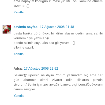
ama napayım koltuğun kumaşı yırtıktı.. onu kamufle etmem
lazım dı :))
Yanıtla
sevimin sayfasi
17 Ağustos 2008 21:48
pasta harika görünüyor, bir dilim alayim dedim ama sahibi
vermem diye yazmis :-((
bende azimin suyu aka aka gidiyorum :-((
ellerine saglik
Yanıtla
Adsız
17 Ağustos 2008 22:52
Selam:))Süpersin ne diyim..Yorum yazmadım hiç ama her
gün abartısız siteni ziyaret edip kilolarca pirzola
yiyorum:)Senin için zeytinyağlı bamya pişiricem:)Öpüyorum
canım sevgiler..
Yanıtla