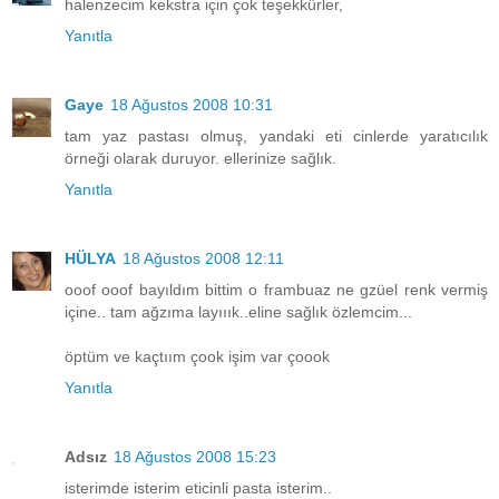
halenzecim kekstra için çok teşekkürler,
Yanıtla
Gaye
18 Ağustos 2008 10:31
tam yaz pastası olmuş, yandaki eti cinlerde yaratıcılık
örneği olarak duruyor. ellerinize sağlık.
Yanıtla
HÜLYA
18 Ağustos 2008 12:11
ooof ooof bayıldım bittim o frambuaz ne gzüel renk vermiş
içine.. tam ağzıma layııık..eline sağlık özlemcim...
öptüm ve kaçtıım çook işim var çoook
Yanıtla
Adsız
18 Ağustos 2008 15:23
isterimde isterim eticinli pasta isterim..