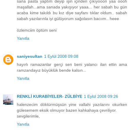
sana pasta yaptım deyip işin içinden çıkıyooon yaa oooh
maşallah...ama sanada yakışıyor yaaa... her sabah bu gün
acaba kime takıldı bu kız diye sayfanı tıklar oldum.. sabah
sabah yazılarınla iyi gülüyorum sağolasın bacıım.. heee
özlemciim öptüm seni
Yanıtla
saniyesultan
1 Eylül 2008 09:08
hayırlı ramazanlar gerçi sen beni yalancı ilan ettin ama
ramzandayız büyüklük bende kalsın...
Yanıtla
RENKLİ KURABİYELER- ZÜLBİYE
1 Eylül 2008 09:26
halenzecim döktürmüşsün yine vallahi yazılarını okurken
gülesemem eksik olmuyor bazen kahkahaya çevriliyor.
sevgilerimle,
Yanıtla