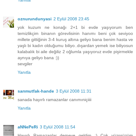
oznurundunyasi
2 Eylül 2008 23:45
yok kuzum ne konağı 2+1 bi evde yaşıyorum ben
temizlikçim binanın görevlisinin hanımı beni çok seviyoo
millete gittiğinin 3-4 kuruş altına geliyo bana benim hasta ve
yaşlı bi kadın olduğumu biliyo..dışardan yemek ise biliyosun
kalabalık bi aile değiliz 2 oğlumla yaşıyoruz evde pişirmekle
aynıya geliyo bana :))
sevgiler
Yanıtla
sarımutfak-hande
3 Eylül 2008 11:31
sanada hayırlı ramazanlar canımıniçiiii
Yanıtla
aNNePeRi
3 Eylül 2008 11:54
Hayırlı Ramazanlar demeye geldim :) Çok yüzssüzüm