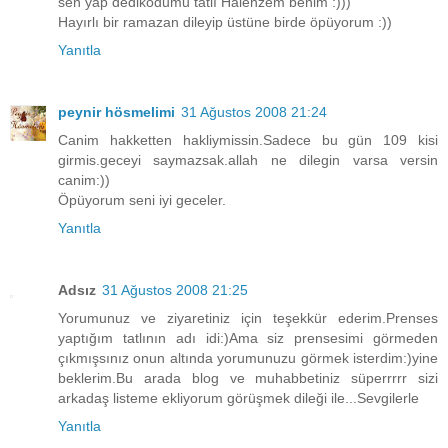
sen yap dedikodumu tatlı Halenzem benim :)))
Hayırlı bir ramazan dileyip üstüne birde öpüyorum :))
Yanıtla
peynir hösmelimi
31 Ağustos 2008 21:24
Canim hakketten hakliymissin.Sadece bu gün 109 kisi
girmis.geceyi saymazsak.allah ne dilegin varsa versin
canim:))
Öpüyorum seni iyi geceler.
Yanıtla
Adsız
31 Ağustos 2008 21:25
Yorumunuz ve ziyaretiniz için teşekkür ederim.Prenses
yaptığım tatlının adı idi:)Ama siz prensesimi görmeden
çıkmışsınız onun altında yorumunuzu görmek isterdim:)yine
beklerim.Bu arada blog ve muhabbetiniz süperrrrr sizi
arkadaş listeme ekliyorum görüşmek dileği ile...Sevgilerle
Yanıtla