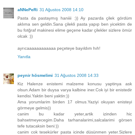
aNNePeRi
31 Ağustos 2008 14:10
Pasta da pastaymış haniiii :)) Ay pazarda çilek gördüm
aklıma sen geldin.Sana çilekli pasta yapıp ben yicektim de
bu fotğraf makinesi elime geçene kadar çilekler sizlere ömür
olcak :))
ayrıcaaaaaaaaaaaa peçeteye bayıldım hıh!
Yanıtla
peynir hösmelimi
31 Ağustos 2008 14:33
Kiz Halenze enistemi malzeme konusu yaptinya ask
olsun.Adam bir duysa varya kalbine iner.Cok iyi bir enistedir
kendisi.Yaktin beni yaktin:))
Ama yorumlarim birden 17 olmus.Yaziyi okuyan enisteyi
görmeye gelmis))
canim bu kadar yeter,artik izinden hic
bahsetmeyecegim.Daha tarhanalarimi,salcalarimi görsen
tefe tutacaksin beni:))
canim cok tesekürler pasta icinde düsünmen yeter.Sizlere