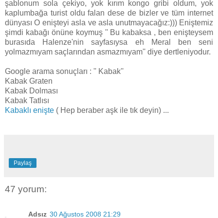
şablonum sola çekiyo, yok kırım kongo gribi oldum, yok
kaplumbağa turist oldu falan dese de bizler ve tüm internet
dünyası O enişteyi asla ve asla unutmayacağız:))) Eniştemiz
şimdi kabağı önüne koymuş '' Bu kabaksa , ben enişteysem
burasıda Halenze'nin sayfasıysa eh Meral ben seni
yolmazmıyam saçlarından asmazmıyam'' diye dertleniyodur.
Google arama sonuçları : '' Kabak''
Kabak Graten
Kabak Dolması
Kabak Tatlısı
Kabaklı enişte
( Hep beraber aşk ile tık deyin) ...
Paylaş
47 yorum:
Adsız
30 Ağustos 2008 21:29