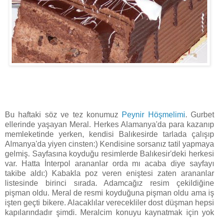
Bu haftaki söz ve tez konumuz
Peynir Höşmelimi
. Gurbet
ellerinde yaşayan Meral. Herkes Alamanya'da para kazanıp
memleketinde yerken, kendisi Balıkesirde tarlada çalışıp
Almanya'da yiyen cinsten:) Kendisine sorsanız tatil yapmaya
gelmiş. Sayfasına koyduğu resimlerde Balıkesir'deki herkesi
var. Hatta İnterpol arananlar orda mı acaba diye sayfayı
takibe aldı:) Kabakla poz veren eniştesi zaten arananlar
listesinde birinci sırada. Adamcağız resim çekildiğine
pişman oldu. Meral de resmi koyduğuna pişman oldu ama iş
işten geçti bikere. Alacaklılar verecekliler dost düşman hepsi
kapılarındadır şimdi. Meralcim konuyu kaynatmak için yok