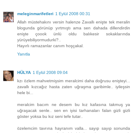
meleginmarifetleri
1 Eylül 2008 00:31
Allah müstehakını versin halenze Zavallı enişte tek meralin
blogunda görünüp yırtmıştı ama sen dahada dillendirdin
enişte çoook ünlü oldu balıkesir sokaklarında
yürüyebiliyormudurki?..
Hayırlı ramazanlar canım hoşçakal.
Yanıtla
HÜLYA
1 Eylül 2008 09:04
kzı özlem mahvetmişsim meralcimi daha doğrusu enişteyi...
zavallı kızcağız hasta zaten uğraşma garibimle.. iyileşsin
hele bi...
meralcim bacım ne desem bu kız kafasına takmuş ya
uğraşacak senle.. sen en iyisi tarhanaları falan gizli gizli
göster yoksa bu kız seni tefe tutar..
özelemcim tavrına hayranım valla... sayıp sayıp sonunda