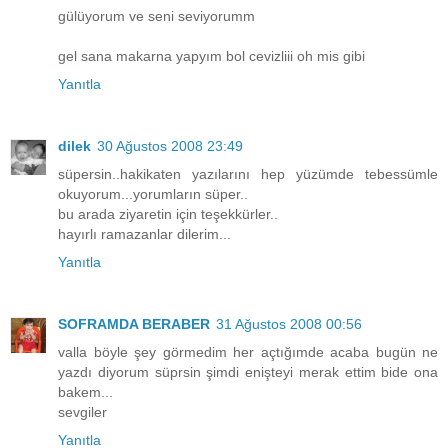
gülüyorum ve seni seviyorumm
gel sana makarna yapyım bol cevizliii oh mis gibi
Yanıtla
dilek
30 Ağustos 2008 23:49
süpersin..hakikaten yazılarını hep yüzümde tebessümle
okuyorum...yorumların süper..
bu arada ziyaretin için teşekkürler..
hayırlı ramazanlar dilerim...
Yanıtla
SOFRAMDA BERABER
31 Ağustos 2008 00:56
valla böyle şey görmedim her açtığımde acaba bugün ne
yazdı diyorum süprsin şimdi enişteyi merak ettim bide ona
bakem...
sevgiler
Yanıtla