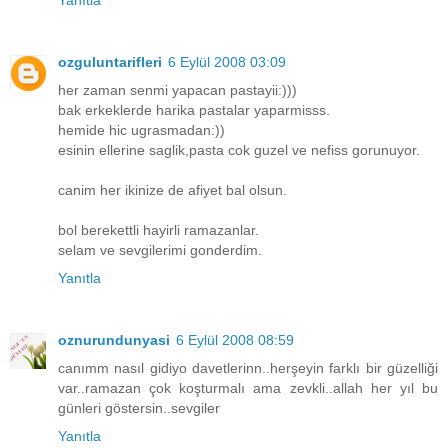
ozguluntarifleri
6 Eylül 2008 03:09
her zaman senmi yapacan pastayii:)))
bak erkeklerde harika pastalar yaparmisss.
hemide hic ugrasmadan:))
esinin ellerine saglik,pasta cok guzel ve nefiss gorunuyor.
canim her ikinize de afiyet bal olsun.
bol berekettli hayirli ramazanlar.
selam ve sevgilerimi gonderdim.
Yanıtla
oznurundunyasi
6 Eylül 2008 08:59
canımm nasıl gidiyo davetlerinn..herşeyin farklı bir güzelliği
var..ramazan çok koşturmalı ama zevkli..allah her yıl bu
günleri göstersin..sevgiler
Yanıtla