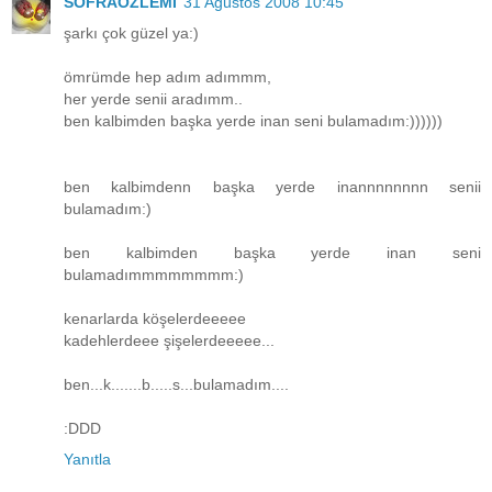
SOFRAOZLEMİ
31 Ağustos 2008 10:45
şarkı çok güzel ya:)
ömrümde hep adım adımmm,
her yerde senii aradımm..
ben kalbimden başka yerde inan seni bulamadım:))))))
ben kalbimdenn başka yerde inannnnnnnn senii
bulamadım:)
ben kalbimden başka yerde inan seni
bulamadımmmmmmmm:)
kenarlarda köşelerdeeeee
kadehlerdeee şişelerdeeeee...
ben...k.......b.....s...bulamadım....
:DDD
Yanıtla