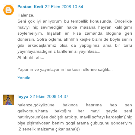
Pastacı Kedi
22 Ekim 2008 10:54
Halenze,
Seni çok iyi anlıyorum bu tembellik konusunda. Öncelikle
maviyi hiç sevmediğim halde masana hayran kaldığımı
söylemeliyim. İnşallah en kısa zamanda bloguna geri
dönersin. Sofra öçlemi, ahhhhh keşke bizim de böyle senin
gibi arkadaşlarımız olsa da yaptığımız ama bir türlü
yayınlayamadığımız tariflerimizi yayınlasa...
Ahhhhhh ah...
Yapanın ve yayınlayanın herkesin ellerine sağlık...
Yanıtla
leyya
22 Ekim 2008 14:37
halenze,gökyüzüne bakınca hatırıma hep sen
geliyorsun.hatta baktığım her mavi şeyde seni
hatırlıyorum))ee değiştir artık şu mavili sofrayı kardeşim))hiç
bişe pişirmiyosan benim gogıl arama çubugunu gönderiyim
,2 senelik malzeme çıkar sana)))