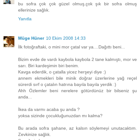
bu sofra çok çok güzel olmuş,çok şık bir sofra olmuş
ellerinize sağlık.
Yanıtla
Müge Hüner
10 Ekim 2008 14:33
İlk fotoğraftaki, o mini mor çatal var ya....Dağıttı beni...
Bizim evde de vardı kaybola kaybola 2 tane kalmıştı, mor ve
sarı. Biri kardeşimin biri benim.
Kavga ederdik, o çatalla yicez herşeyi diye :)
annem ekmekleri bile minik doğrar üzerlerine yağ reçel
sürerdi sırf o çatalın hatrına bayıla bayıla yerdik :)
Ahh Özlemler beni nerelere götürdünüz bir bilseniz şu
anda...
İkea da varmı acaba şu anda ?
yoksa sizinde çocukluğunuzdan mı kalma?
Bu arada sofra şahane, az kalsın söylemeyi unutacaktım.
Zevkinize sağlık.