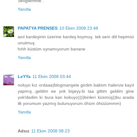
Sevgilerimle..
Yanıtla
PAPATYA PRENSES
10 Ekim 2008 23:48
asıl kardeşinin üzerine kardeş koymuş. tek seni diil hepimizi
unutmuş.
hıhh küstüm oynamıyorum banane
Yanıtla
LeYYa
11 Ekim 2008 03:44
noluyo kız ordaaa)blogmanşete girdim baktım halenze kayıt
yapmış...geldim ee yok bişeyy.bi taa gittim geldim gine
yok!dedim ki bura kan kokuyo))))birileri küsmüş))bu arada
ilk yorumum yazmış bulunuyorum.öhüm öhüüümmm)
Yanıtla
Adsız
11 Ekim 2008 08:23