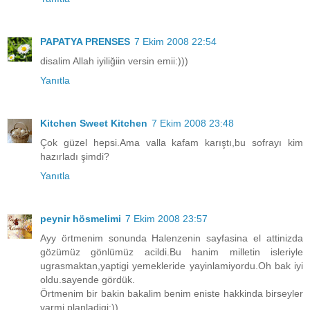
PAPATYA PRENSES
7 Ekim 2008 22:54
disalim Allah iyiliğiin versin emii:)))
Yanıtla
Kitchen Sweet Kitchen
7 Ekim 2008 23:48
Çok güzel hepsi.Ama valla kafam karıştı,bu sofrayı kim
hazırladı şimdi?
Yanıtla
peynir hösmelimi
7 Ekim 2008 23:57
Ayy örtmenim sonunda Halenzenin sayfasina el attinizda
gözümüz gönlümüz acildi.Bu hanim milletin isleriyle
ugrasmaktan,yaptigi yemekleride yayinlamiyordu.Oh bak iyi
oldu.sayende gördük.
Örtmenim bir bakin bakalim benim eniste hakkinda birseyler
varmi planladigi:))