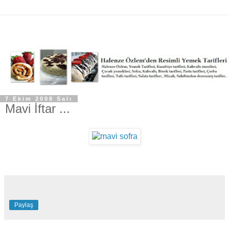
7 Ekim 2008 Salı
Mavi İftar ...
Paylaş