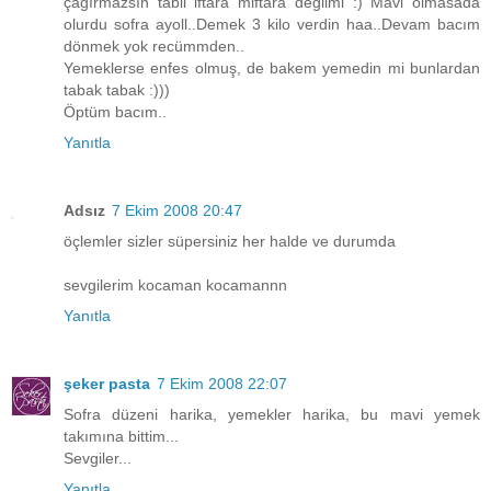
çağırmazsın tabii iftara miftara değilmi :) Mavi olmasada
olurdu sofra ayoll..Demek 3 kilo verdin haa..Devam bacım
dönmek yok recümmden..
Yemeklerse enfes olmuş, de bakem yemedin mi bunlardan
tabak tabak :)))
Öptüm bacım..
Yanıtla
Adsız
7 Ekim 2008 20:47
öçlemler sizler süpersiniz her halde ve durumda
sevgilerim kocaman kocamannn
Yanıtla
şeker pasta
7 Ekim 2008 22:07
Sofra düzeni harika, yemekler harika, bu mavi yemek
takımına bittim...
Sevgiler...
Yanıtla