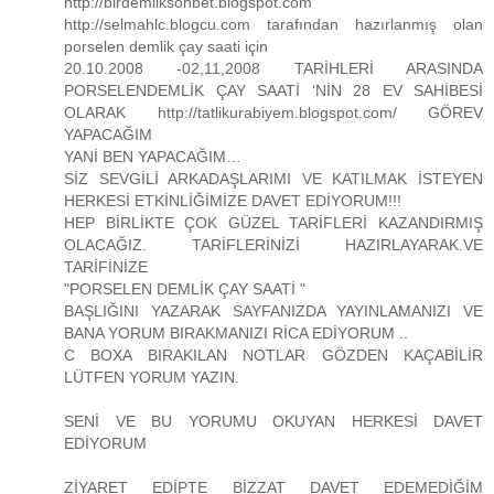
http://birdemliksohbet.blogspot.com
http://selmahlc.blogcu.com tarafından hazırlanmış olan
porselen demlik çay saati için
20.10.2008 -02,11,2008 TARİHLERİ ARASINDA
PORSELENDEMLİK ÇAY SAATİ ‘NİN 28 EV SAHİBESİ
OLARAK http://tatlikurabiyem.blogspot.com/ GÖREV
YAPACAĞIM
YANİ BEN YAPACAĞIM…
SİZ SEVGİLİ ARKADAŞLARIMI VE KATILMAK İSTEYEN
HERKESİ ETKİNLİĞİMİZE DAVET EDİYORUM!!!
HEP BİRLİKTE ÇOK GÜZEL TARİFLERİ KAZANDIRMIŞ
OLACAĞIZ. TARİFLERİNİZİ HAZIRLAYARAK.VE
TARİFİNİZE
"PORSELEN DEMLİK ÇAY SAATİ "
BAŞLIĞINI YAZARAK SAYFANIZDA YAYINLAMANIZI VE
BANA YORUM BIRAKMANIZI RİCA EDİYORUM ..
C BOXA BIRAKILAN NOTLAR GÖZDEN KAÇABİLİR
LÜTFEN YORUM YAZIN.
SENİ VE BU YORUMU OKUYAN HERKESİ DAVET
EDİYORUM
ZİYARET EDİPTE BİZZAT DAVET EDEMEDİĞİM