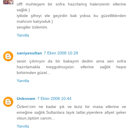
üfff muhteşem bir sofra hazırlamış halenzenin ellerine
sağlık:)
iyikide şifreyi ele geçirdin bak yoksa bu güzelliklerden
mahrum kalıyoduk:)
sevgiler özlemim.
Yanıtla
saniyesultan
7 Ekim 2008 10:28
sesin çıkmıyor da bir bakayım dedim ama sen sofra
hazırlamakla meşgulmuşsün. ellerine sağlık hepsi
birbirinden güzel...
Yanıtla
Unknown
7 Ekim 2008 10:44
Özlem'cim ne kadar şık ve leziz bir masa ellerine ve
emeğine sağlık.Sultanlara layık tatlar,yiyenlere afiyet şeker
olsun,öptüm canım...
Yanıtla