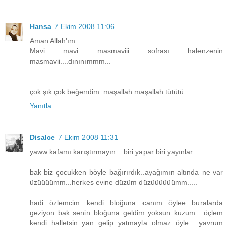
Hansa
7 Ekim 2008 11:06
Aman Allah'ım...
Mavi mavi masmaviii sofrası halenzenin
masmavii....dınınımmm...
çok şık çok beğendim..maşallah maşallah tütütü...
Yanıtla
Disalce
7 Ekim 2008 11:31
yaww kafamı karıştırmayın....biri yapar biri yayınlar....
bak biz çocukken böyle bağırırdık..ayağımın altında ne var
üzüüüümm...herkes evine düzüm düzüüüüüümm.....
hadi özlemcim kendi bloğuna canım...öylee buralarda
geziyon bak senin bloğuna geldim yoksun kuzum....öçlem
kendi halletsin..yan gelip yatmayla olmaz öyle.....yavrum