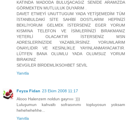
KATINDA MADODA BULUŞACAGIZ SENİDE ARAMIZDA
GÖRMEKTEN MUTLULUK DUYARIM .
DAVET ETMEYİ UNUTTUGUM YADA YETİŞEMEDİM TÜM
İSTANBULDAKİ SİTE SAHİBİ DOSTLARIM HEPİNİZİ
BEKLİYORUM GELMEK İSTERSENİZ EGER YORUM
KISMINA TELEFON VE İSİMLERİNİZİ BIRAKMANIZ
YETERLİ OLACAKTIR İSTERSENİZ MSN
ADRESLERİNİZİDE YAZABİLİRSİNİZ. YORUMLARIM
ONAYLIDIR VE KESİNLİKLE YAYINLANMAYACAKTIR.
LÜTFEN BANA OLUMLU YADA OLUMSUZ YORUM
BIRAKINIZ
SEVGİLER BİRDEMLİKSOHBET SEVİL
Yanıtla
Feyza Fidan
23 Ekim 2008 11:17
Alooo Halenzem noldun gayrıııı :)))
Luluşumun kahvaltı sofrasınımı topluyosun yoksam
hehehehehhe...
Yanıtla