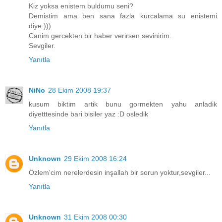
Kiz yoksa enistem buldumu seni?
Demistim ama ben sana fazla kurcalama su enistemi
diye:)))
Canim gercekten bir haber verirsen sevinirim.
Sevgiler.
Yanıtla
NiNo
28 Ekim 2008 19:37
kusum biktim artik bunu gormekten yahu anladik
diyetttesinde bari bisiler yaz :D osledik
Yanıtla
Unknown
29 Ekim 2008 16:24
Özlem'cim nerelerdesin inşallah bir sorun yoktur,sevgiler...
Yanıtla
Unknown
31 Ekim 2008 00:30