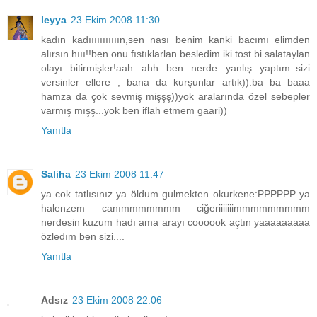
leyya
23 Ekim 2008 11:30
kadın kadııııııııııın,sen nası benim kanki bacımı elimden
alırsın hııı!!ben onu fıstıklarlan besledim iki tost bi salataylan
olayı bitirmişler!aah ahh ben nerde yanlış yaptım..sizi
versinler ellere , bana da kurşunlar artık)).ba ba baaa
hamza da çok sevmiş mişşş))yok aralarında özel sebepler
varmış mışş...yok ben iflah etmem gaari))
Yanıtla
Saliha
23 Ekim 2008 11:47
ya cok tatlısınız ya öldum gulmekten okurkene:PPPPPP ya
halenzem canımmmmmmm ciğeriiiiiiimmmmmmmmm
nerdesin kuzum hadı ama arayı coooook açtın yaaaaaaaaa
özledım ben sizi....
Yanıtla
Adsız
23 Ekim 2008 22:06