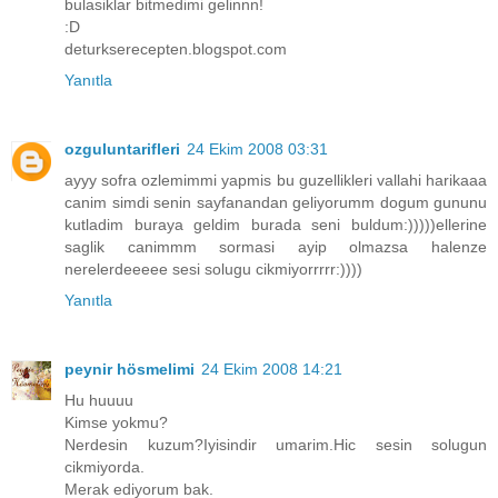
bulasiklar bitmedimi gelinnn!
:D
deturkserecepten.blogspot.com
Yanıtla
ozguluntarifleri
24 Ekim 2008 03:31
ayyy sofra ozlemimmi yapmis bu guzellikleri vallahi harikaaa
canim simdi senin sayfanandan geliyorumm dogum gununu
kutladim buraya geldim burada seni buldum:)))))ellerine
saglik canimmm sormasi ayip olmazsa halenze
nerelerdeeeee sesi solugu cikmiyorrrrr:))))
Yanıtla
peynir hösmelimi
24 Ekim 2008 14:21
Hu huuuu
Kimse yokmu?
Nerdesin kuzum?Iyisindir umarim.Hic sesin solugun
cikmiyorda.
Merak ediyorum bak.