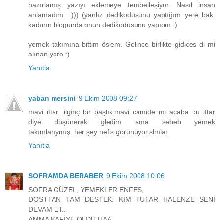
hazırlamış yazıyı eklemeye tembelleşiyor. Nasıl insan
anlamadım. :))) (yanlız dedikodusunu yaptığım yere bak.
kadının blogunda onun dedikodusunu yapıom..)
yemek takımına bittim öslem. Gelince birlikte gidices di mi
alınan yere :)
Yanıtla
yaban mersini
9 Ekim 2008 09:27
mavi iftar...ilginç bir başlık.mavi camide mi acaba bu iftar
diye düşünerek gledim ama sebeb yemek
takımlarıymış..her şey nefis görünüyor.slmlar
Yanıtla
SOFRAMDA BERABER
9 Ekim 2008 10:06
SOFRA GÜZEL, YEMEKLER ENFES,
DOSTTAN TAM DESTEK. KİM TUTAR HALENZE SENİ
DEVAM ET..
AMMA KAFİYE OLDU HAA..