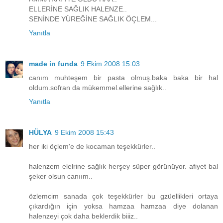
ELLERİNE SAĞLIK HALENZE..
SENİNDE YÜREĞİNE SAĞLIK ÖÇLEM...
Yanıtla
made in funda
9 Ekim 2008 15:03
canım muhteşem bir pasta olmuş.baka baka bir hal
oldum.sofran da mükemmel.ellerine sağlık..
Yanıtla
HÜLYA
9 Ekim 2008 15:43
her iki öçlem'e de kocaman teşekkürler..
halenzem elelrine sağlık herşey süper görünüyor. afiyet bal
şeker olsun canıım..
özlemcim sanada çok teşekkürler bu gzüellikleri ortaya
çıkardığın için yoksa hamzaa hamzaa diye dolanan
halenzeyi çok daha beklerdik biiiz..