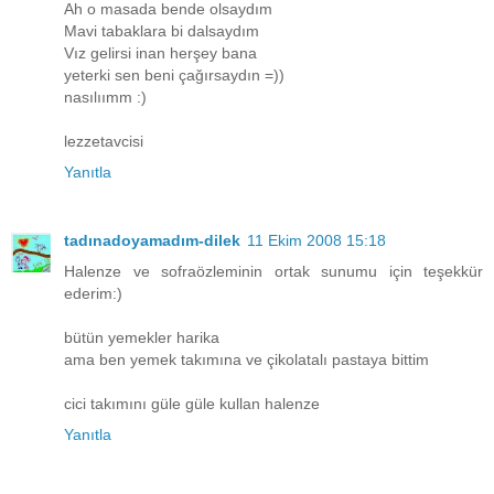
Ah o masada bende olsaydım
Mavi tabaklara bi dalsaydım
Vız gelirsi inan herşey bana
yeterki sen beni çağırsaydın =))
nasılıımm :)
lezzetavcisi
Yanıtla
tadınadoyamadım-dilek
11 Ekim 2008 15:18
Halenze ve sofraözleminin ortak sunumu için teşekkür
ederim:)
bütün yemekler harika
ama ben yemek takımına ve çikolatalı pastaya bittim
cici takımını güle güle kullan halenze
Yanıtla