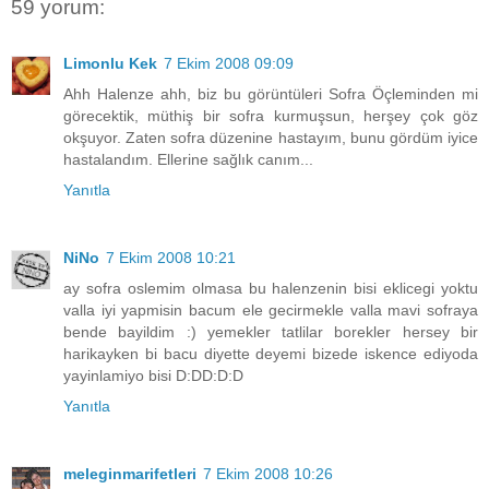
59 yorum:
Limonlu Kek
7 Ekim 2008 09:09
Ahh Halenze ahh, biz bu görüntüleri Sofra Öçleminden mi
görecektik, müthiş bir sofra kurmuşsun, herşey çok göz
okşuyor. Zaten sofra düzenine hastayım, bunu gördüm iyice
hastalandım. Ellerine sağlık canım...
Yanıtla
NiNo
7 Ekim 2008 10:21
ay sofra oslemim olmasa bu halenzenin bisi eklicegi yoktu
valla iyi yapmisin bacum ele gecirmekle valla mavi sofraya
bende bayildim :) yemekler tatlilar borekler hersey bir
harikayken bi bacu diyette deyemi bizede iskence ediyoda
yayinlamiyo bisi D:DD:D:D
Yanıtla
meleginmarifetleri
7 Ekim 2008 10:26