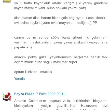
ya 1 hafta kaybolduk ortalık karışmış..e yarım gündemi
kaybolmayalım yani..buna hakkım yokmu yaf:)
disal hanım disal hanım bizde şöle bağırıyoduk çocukken:)
evli evine köylü köyüne evi olmayan s.... deliğine:):PP
canım benim sende sööle bana şifreni hiç çekinmem
yayınlarım taslaktakileri ..yavaş yavaş alışkanlık yapıyor sıra
papatikte:))
anacım pekte güzel yayınlarmışım be:)elime sağlık..tabi
öçlemiminde eline sağlık mavi iftar süper...
öptüm ikinizide ..muckkk
Yanıtla
Feyza Fidan
7 Ekim 2008 20:11
Amanin Öslemlerim çoşmuş valla, birbirlerinin bloglarını
blokluyolarrrr, yetişin gayriiiii...Kıs Halenzem bizi