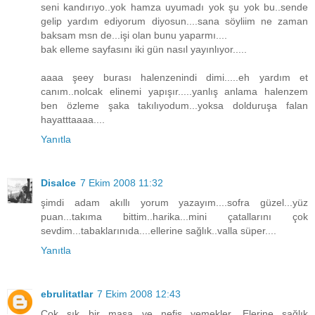
seni kandırıyo..yok hamza uyumadı yok şu yok bu..sende
gelip yardım ediyorum diyosun....sana söyliim ne zaman
baksam msn de...işi olan bunu yaparmı....
bak elleme sayfasını iki gün nasıl yayınlıyor.....
aaaa şeey burası halenzenindi dimi.....eh yardım et
canım..nolcak elinemi yapışır.....yanlış anlama halenzem
ben özleme şaka takılıyodum...yoksa dolduruşa falan
hayatttaaaa....
Yanıtla
Disalce
7 Ekim 2008 11:32
şimdi adam akıllı yorum yazayım....sofra güzel...yüz
puan...takıma bittim..harika...mini çatallarını çok
sevdim...tabaklarınıda....ellerine sağlık..valla süper....
Yanıtla
ebrulitatlar
7 Ekim 2008 12:43
Çok şık bir masa ve nefis yemekler. Elerine sağlık