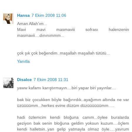
Hansa
7 Ekim 2008 11:06
Aman Allah'ım...
Mavi mavi masmaviii sofrası halenzenin
masmavii....dınınımmm...
çok şık çok beğendim..maşallah maşallah tütütü...
Yanıtla
Disalce
7 Ekim 2008 11:31
yaww kafamı karıştırmayın....biri yapar biri yayınlar....
bak biz çocukken böyle bağırırdık..ayağımın altında ne var
üzüüüümm...herkes evine düzüm düzüüüüüümm.....
hadi özlemcim kendi bloğuna canım...öylee buralarda
geziyon bak senin bloğuna geldim yoksun kuzum....öçlem
kendi halletsin..yan gelip yatmayla olmaz öyle.....yavrum