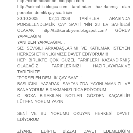
http://birdemliksohbet.blogspot.com
http://selmahlc.blogcu.com tarafından hazırlanmış olan
porselen demlik çay saati için
20.10.2008 -02,11,2008 TARİHLERİ ARASINDA
PORSELENDEMLİK ÇAY SAATİ ‘NİN 28 EV SAHİBESİ
OLARAK http://tatlikurabiyem.blogspot.com/ GÖREV
YAPACAĞIM
YANİ BEN YAPACAĞIM…
SİZ SEVGİLİ ARKADAŞLARIMI VE KATILMAK İSTEYEN
HERKESİ ETKİNLİĞİMİZE DAVET EDİYORUM!!!
HEP BİRLİKTE ÇOK GÜZEL TARİFLERİ KAZANDIRMIŞ
OLACAĞIZ. TARİFLERİNİZİ HAZIRLAYARAK.VE
TARİFİNİZE
"PORSELEN DEMLİK ÇAY SAATİ "
BAŞLIĞINI YAZARAK SAYFANIZDA YAYINLAMANIZI VE
BANA YORUM BIRAKMANIZI RİCA EDİYORUM ..
C BOXA BIRAKILAN NOTLAR GÖZDEN KAÇABİLİR
LÜTFEN YORUM YAZIN.
SENİ VE BU YORUMU OKUYAN HERKESİ DAVET
EDİYORUM
ZİYARET EDİPTE BİZZAT DAVET EDEMEDİĞİM