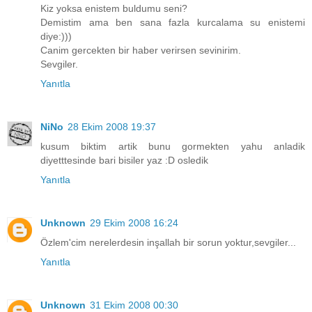
Kiz yoksa enistem buldumu seni?
Demistim ama ben sana fazla kurcalama su enistemi
diye:)))
Canim gercekten bir haber verirsen sevinirim.
Sevgiler.
Yanıtla
NiNo
28 Ekim 2008 19:37
kusum biktim artik bunu gormekten yahu anladik
diyetttesinde bari bisiler yaz :D osledik
Yanıtla
Unknown
29 Ekim 2008 16:24
Özlem'cim nerelerdesin inşallah bir sorun yoktur,sevgiler...
Yanıtla
Unknown
31 Ekim 2008 00:30