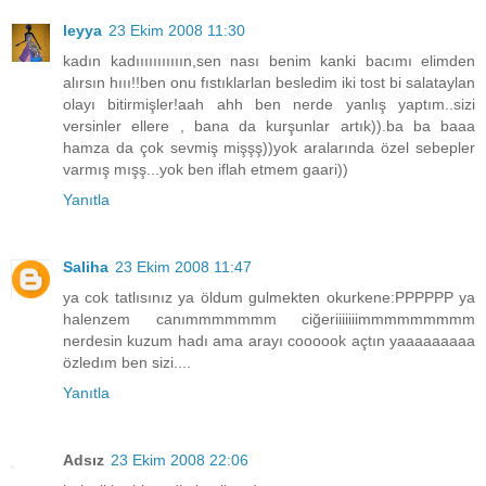
leyya
23 Ekim 2008 11:30
kadın kadııııııııııın,sen nası benim kanki bacımı elimden
alırsın hııı!!ben onu fıstıklarlan besledim iki tost bi salataylan
olayı bitirmişler!aah ahh ben nerde yanlış yaptım..sizi
versinler ellere , bana da kurşunlar artık)).ba ba baaa
hamza da çok sevmiş mişşş))yok aralarında özel sebepler
varmış mışş...yok ben iflah etmem gaari))
Yanıtla
Saliha
23 Ekim 2008 11:47
ya cok tatlısınız ya öldum gulmekten okurkene:PPPPPP ya
halenzem canımmmmmmm ciğeriiiiiiimmmmmmmmm
nerdesin kuzum hadı ama arayı coooook açtın yaaaaaaaaa
özledım ben sizi....
Yanıtla
Adsız
23 Ekim 2008 22:06