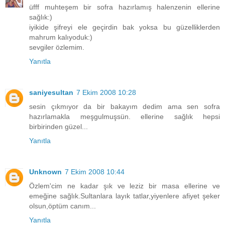
üfff muhteşem bir sofra hazırlamış halenzenin ellerine
sağlık:)
iyikide şifreyi ele geçirdin bak yoksa bu güzelliklerden
mahrum kalıyoduk:)
sevgiler özlemim.
Yanıtla
saniyesultan
7 Ekim 2008 10:28
sesin çıkmıyor da bir bakayım dedim ama sen sofra
hazırlamakla meşgulmuşsün. ellerine sağlık hepsi
birbirinden güzel...
Yanıtla
Unknown
7 Ekim 2008 10:44
Özlem'cim ne kadar şık ve leziz bir masa ellerine ve
emeğine sağlık.Sultanlara layık tatlar,yiyenlere afiyet şeker
olsun,öptüm canım...
Yanıtla