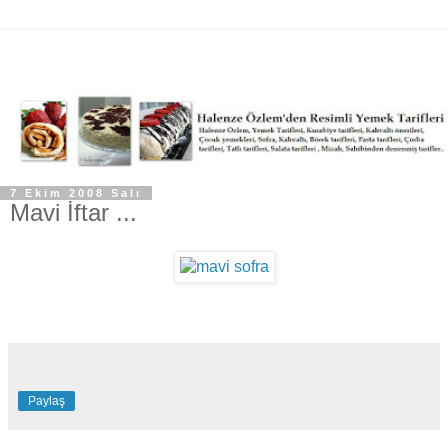
7 Ekim 2008 Salı
Mavi İftar ...
Paylaş