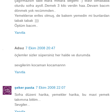
çağırmazsın tabii iftara miftara değilmi :) Mavi olmasada
olurdu sofra ayoll..Demek 3 kilo verdin haa..Devam bacım
dönmek yok recümmden..
Yemeklerse enfes olmuş, de bakem yemedin mi bunlardan
tabak tabak :)))
Öptüm bacım..
Yanıtla
Adsız
7 Ekim 2008 20:47
öçlemler sizler süpersiniz her halde ve durumda
sevgilerim kocaman kocamannn
Yanıtla
şeker pasta
7 Ekim 2008 22:07
Sofra düzeni harika, yemekler harika, bu mavi yemek
takımına bittim...
Sevgiler...
Yanıtla