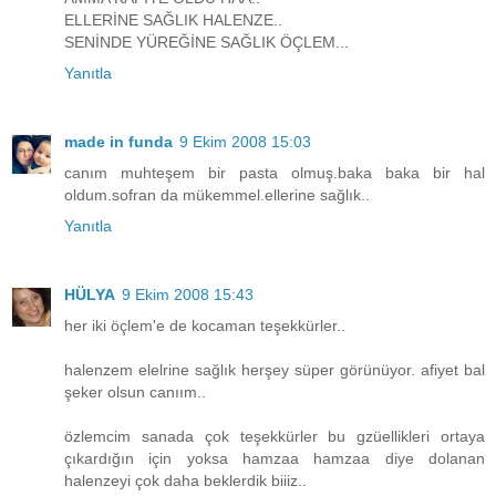
ELLERİNE SAĞLIK HALENZE..
SENİNDE YÜREĞİNE SAĞLIK ÖÇLEM...
Yanıtla
made in funda
9 Ekim 2008 15:03
canım muhteşem bir pasta olmuş.baka baka bir hal
oldum.sofran da mükemmel.ellerine sağlık..
Yanıtla
HÜLYA
9 Ekim 2008 15:43
her iki öçlem'e de kocaman teşekkürler..
halenzem elelrine sağlık herşey süper görünüyor. afiyet bal
şeker olsun canıım..
özlemcim sanada çok teşekkürler bu gzüellikleri ortaya
çıkardığın için yoksa hamzaa hamzaa diye dolanan
halenzeyi çok daha beklerdik biiiz..