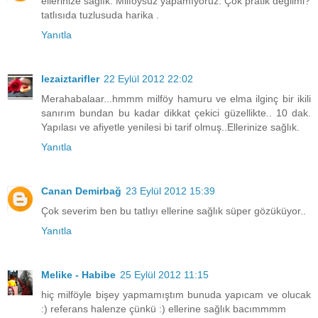
ellerinize sağlık. Milföysüz yapamıyoruz. Çok pratik değilmi?
tatlısıda tuzlusuda harika .
Yanıtla
lezaiztarifler
22 Eylül 2012 22:02
Merahabalaar...hmmm milföy hamuru ve elma ilginç bir ikili
sanırım bundan bu kadar dikkat çekici güzellikte.. 10 dak.
Yapılası ve afiyetle yenilesi bi tarif olmuş..Ellerinize sağlık.
Yanıtla
Canan Demirbağ
23 Eylül 2012 15:39
Çok severim ben bu tatlıyı ellerine sağlık süper gözüküyor..
Yanıtla
Melike - Habibe
25 Eylül 2012 11:15
hiç milföyle bişey yapmamıştım bunuda yapıcam ve olucak
:) referans halenze çünkü :) ellerine sağlık bacımmmm