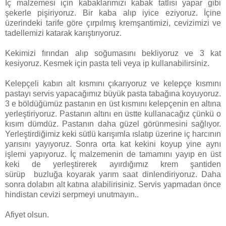
İç malzemesi için kabaklarımızı kabak tatlısı yapar gibi
şekerle pişiriyoruz. Bir kaba alıp iyice eziyoruz. İçine
üzerindeki tarife göre çırpılmış kremşantimizi, cevizimizi ve
tadellemizi katarak karıştırıyoruz.
Kekimizi fırından alıp soğumasını bekliyoruz ve 3 kat
kesiyoruz. Kesmek için pasta teli veya ip kullanabilirsiniz.
Kelepçeli kabın alt kısmını çıkarıyoruz ve kelepçe kısmını
pastayı servis yapacağımız büyük pasta tabağına koyuyoruz.
3 e böldüğümüz pastanın en üst kısmını kelepçenin en altına
yerleştiriyoruz. Pastanın altını en üstte kullanacağız çünkü o
kısım dümdüz. Pastanın daha güzel görünmesini sağlıyor.
Yerleştirdiğimiz keki sütlü karışımla ıslatıp üzerine iç harcının
yarısını yayıyoruz. Sonra orta kat kekini koyup yine aynı
işlemi yapıyoruz. İç malzemenin de tamamını yayıp en üst
keki de yerleştirerek ayırdığımız krem şantiden
sürüp buzluğa koyarak yarım saat dinlendiriyoruz. Daha
sonra dolabın alt katına alabilirisiniz. Servis yapmadan önce
hindistan cevizi serpmeyi unutmayın..
Afiyet olsun.