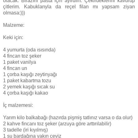
olacak. Birazını pasta için ayırdım. Çekirdeklerini kavurup
çitlerim. Kabuklarıyla da reçel filan mı yapsam ziyan
olmasa:)))
Malzeme:
Keki için:
4 yumurta (oda ısısında)
4 fincan toz şeker
1 paket vanilya
4 fincan un
1 çorba kaşığı zeytinyağı
1 paket kabartma tozu
2 yemek kaşığı sıcak su
4 çorba kaşığı kakao
İç malzemesi:
Yarım kilo balkabağı (hazırda pişmiş tatlınız varsa o da olur)
2 kahve fincanı toz şeker (arzuya göre arttırılabilir)
3 tadelle (iri kıyılmış)
1 su bardağına yakın ceviz