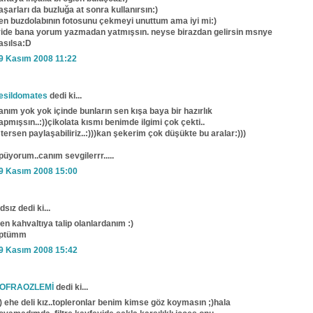
aşarları da buzluğa at sonra kullanırsın:)
en buzdolabının fotosunu çekmeyi unuttum ama iyi mi:)
yide bana yorum yazmadan yatmışsın. neyse birazdan gelirsin msnye
asılsa:D
9 Kasım 2008 11:22
esildomates
dedi ki...
anım yok yok içinde bunların sen kışa baya bir hazırlık
apmışsın..:))çikolata kısmı benimde ilgimi çok çekti..
stersen paylaşabiliriz..:)))kan şekerim çok düşükte bu aralar:)))
püyorum..canım sevgilerrr.....
9 Kasım 2008 15:00
dsız dedi ki...
en kahvaltıya talip olanlardanım :)
ptümm
9 Kasım 2008 15:42
OFRAOZLEMİ
dedi ki...
)) ehe deli kız..topleronlar benim kimse göz koymasın ;)hala