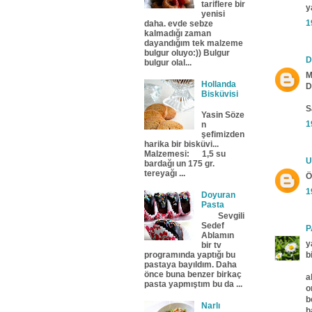
tariflere bir
y
yenisi
1
daha. evde sebze
kalmadığı zaman
dayandığım tek malzeme
bulgur oluyo:)) Bulgur
D
bulgur olal...
M
Hollanda
D
Bisküvisi
S
Yasin Söze
1
n
şefimizden
harika bir bisküvi...
Malzemesi: 1,5 su
U
bardağı un 175 gr.
tereyağı ...
Ö
1
Doyuran
Pasta
Sevgili
Sedef
P
Ablamın
y
bir tv
b
programında yaptığı bu
pastaya bayıldım. Daha
önce buna benzer birkaç
a
pasta yapmıştım bu da ...
o
b
Narlı
h