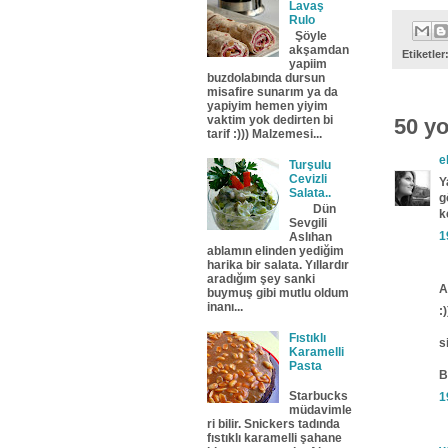
Lavaş
Rulo
Şöyle
akşamdan
Etiketler
yapiim
buzdolabında dursun
misafire sunarım ya da
yapiyim hemen yiyim
vaktim yok dedirten bi
50 y
tarif :))) Malzemesi...
e
Turşulu
Cevizli
Y
Salata..
g
Dün
k
Sevgili
1
Aslıhan
ablamın elinden yediğim
harika bir salata. Yıllardır
aradığım şey sanki
A
buymuş gibi mutlu oldum
inanı...
:)
Fıstıklı
s
Karamelli
Pasta
B
Starbucks
1
müdavimle
ri bilir. Snickers tadında
fıstıklı karamelli şahane