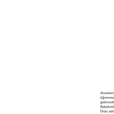
Anneleri
öğrenme
getirmek
BakalımH
Ürün adı