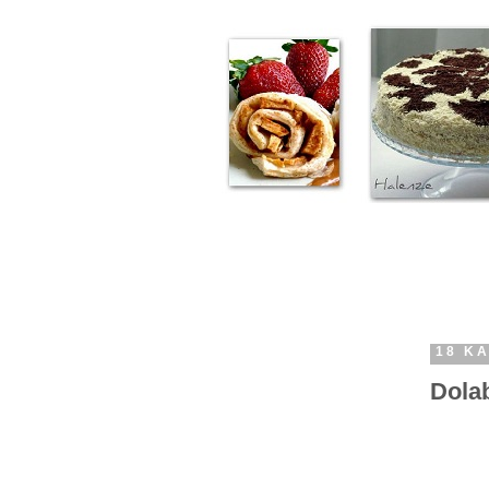
18 KA
Dola