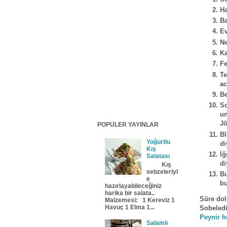
Ha
Ba
Ev
Ne
Ka
Fe
Te
ac
Be
So
un
Jö
POPÜLER YAYINLAR
Bl
Yoğurtlu
di
Kış
İ
Salatası
di
Kış
sebzeleriyl
Bu
e
bu
hazırlayabileceğiniz
harika bir salata..
Süre dol
Malzemesi: 1 Kereviz 1
Havuç 1 Elma 1...
Sobeledi
Peynir h
Salamlı