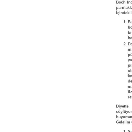
Boch İno
parmakla
İçindekil
Bu
bö
bi
ha
Do
m
pü
y
pi
ol
ko
de
m
üz
re
Diyette
söylüyor
buyursun
Gelelim 
Se