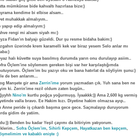
tta mümkünse bide kahvaltı hazırlasa bize:)
yrama kendime bi elbise alsam..
et muhakkak almalıyım..
 yapıp edip almalıyım:)
hve rengi mi alsam siyah mı:)
yza Fidan'ın balyajı güzeldi. Dur şu resme bidaha bakim:)
zgahın üzerinde krem karamelli kek var biraz yesem Selo anlar mı
aba:)
yaz halı küvette suya basılmış durumda yarın onu durulayıp asiim..
fra Öçlem'ine söylemem gereken bişi var her karşılaştığımda
utuyorum. Öçlem'im bu yazıyı oku ve bana hatırlat da söyliyim şunu:)
le de ben anlarım...
og Manşete gir ama
Zerrin'ime
yorum yazmadan çık. Yuh sana ben ne
yim ki. Zerrin'ime rezil oldum zaten bugün..
ğğyyhh
Nino'm
kurtlu poğça yoğurmuşş. İyaakkk:)) Ama 2,600 kg vermiş
yetinde valla bravo. Ee Hakim kızı. Diyetine hakim olmazsa ayıp..
 Anne peride iş çıkardı başıma gece gece. Saçmalayıp duruyorum
rda gidim de yatiim.
du:)) Benden bu kadar Yeşil çayımı da bitiriyim yatıyorum.
klerim..
Sofra Öçlem'im
,
Sihirli Kepçem
,
Hayatkazan ben kepçem
,
öşmelimim ve kabaklı enişte :)