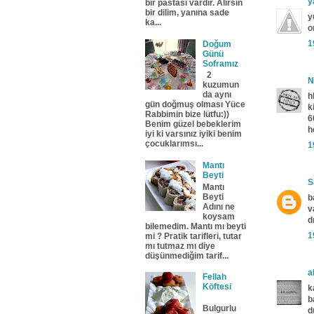
y
bir pastası vardır. Alırsın
bir dilim, yanına sade
y
ka...
o
1
Doğum
Günü
Soframız
2
N
kuzumun
da aynı
h
gün doğmuş olması Yüce
k
Rabbimin bize lütfu:))
6
Benim güzel bebeklerim
h
iyi ki varsınız iyiki benim
çocuklarımsı...
1
Mantı
Beyti
S
Mantı
Beyti
b
Adını ne
v
koysam
d
bilemedim. Mantı mı beyti
1
mi ? Pratik tarifleri, tutar
mı tutmaz mı diye
düşünmediğim tarif...
a
Fellah
Köftesi
k
b
Bulgurlu
d