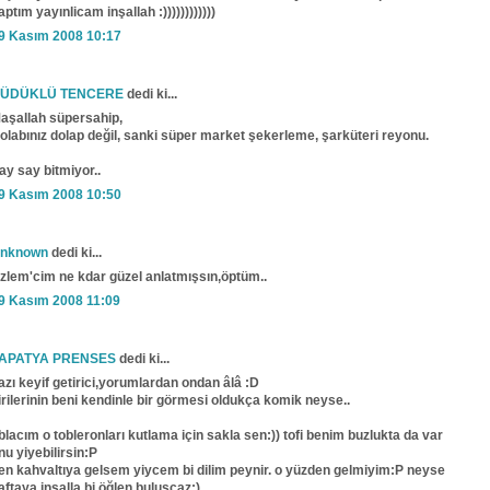
aptım yayınlicam inşallah :))))))))))))
9 Kasım 2008 10:17
ÜDÜKLÜ TENCERE
dedi ki...
aşallah süpersahip,
olabınız dolap değil, sanki süper market şekerleme, şarküteri reyonu.
ay say bitmiyor..
9 Kasım 2008 10:50
nknown
dedi ki...
zlem'cim ne kdar güzel anlatmışsın,öptüm..
9 Kasım 2008 11:09
APATYA PRENSES
dedi ki...
azı keyif getirici,yorumlardan ondan âlâ :D
irilerinin beni kendinle bir görmesi oldukça komik neyse..
blacım o tobleronları kutlama için sakla sen:)) tofi benim buzlukta da var
nu yiyebilirsin:P
en kahvaltıya gelsem yiycem bi dilim peynir. o yüzden gelmiyim:P neyse
aftaya inşalla bi öğlen buluşcaz:)