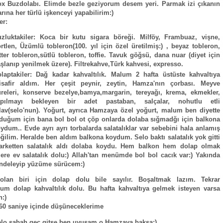
x Buzdolabı. Elimde bezle geziyorum desem yeri. Parmak izi çıkanın
rına her türlü işkenceyi yapabilirim:)
er:
zluktakiler: Koca bir kutu sigara böreği. Milföy, Frambuaz, vişne,
rtlen, Üzümlü tobleron(100. yıl için özel üretilmiş:) , beyaz tobleron,
tter tobleron,sütlü tobleron, toffie. Tavuk göğsü, dana nuar (diyet için
şlanıp yenilmek üzere). Filtrekahve,Türk kahvesi, expresso.
laptakiler: Dağ kadar kahvaltılık. Malum 2 hafta üstüste kahvaltıya
isafir aldım. Her çeşit peynir, zeytin, Hamza'nın çorbası. Meyve
releri, konserve bezelye,bamya,margarin, tereyağı, krema, ekmekler,
apılmayı bekleyen bir adet pastaban, salçalar, nohutlu etli
lav(selo'nun). Yoğurt, ayrıca Hamzaya özel yoğurt, malum ben diyette
duğum için bana bol bol ot çöp onlarda dolaba sığmadğı için balkona
ydum.. Evde ayrı ayrı torbalarda salatalıklar var sebebini hala anlamış
ğilim. Heralde ben aldım balkona koydum. Selo baktı salatalık yok gitti
arketten salatalık aldı dolaba koydu. Hem balkon hem dolap olmak
ere ev salatalık dolu:) Allah'tan menümde bol bol cacık var:) Yakında
ndeleyip yüzüme sürücem:)
 olan biri için dolap dolu bile sayılır. Boşaltmak lazım. Tekrar
um dolap kahvaltılık dolu. Bu hafta kahvaltıya gelmek isteyen varsa
:)
60 saniye içinde düşüneceklerime
lo sabah geç gitse ben uyusam o Hamzaya baksa:)