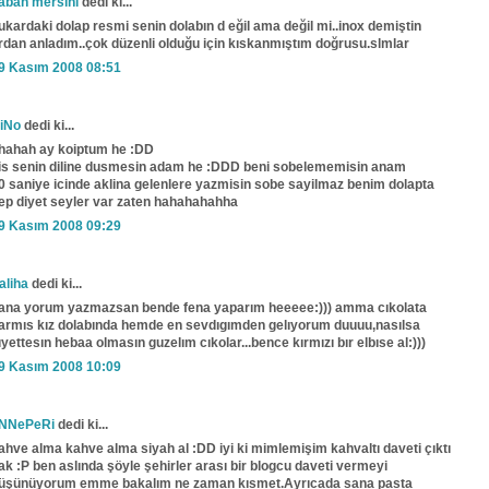
aban mersini
dedi ki...
ukardaki dolap resmi senin dolabın d eğil ama değil mi..inox demiştin
rdan anladım..çok düzenli olduğu için kıskanmıştım doğrusu.slmlar
9 Kasım 2008 08:51
iNo
dedi ki...
hahah ay koiptum he :DD
is senin diline dusmesin adam he :DDD beni sobelememisin anam
0 saniye icinde aklina gelenlere yazmisin sobe sayilmaz benim dolapta
ep diyet seyler var zaten hahahahahha
9 Kasım 2008 09:29
aliha
dedi ki...
ana yorum yazmazsan bende fena yaparım heeeee:))) amma cıkolata
armıs kız dolabında hemde en sevdıgımden gelıyorum duuuu,nasılsa
ıyettesın hebaa olmasın guzelım cıkolar...bence kırmızı bır elbıse al:)))
9 Kasım 2008 10:09
NNePeRi
dedi ki...
ahve alma kahve alma siyah al :DD iyi ki mimlemişim kahvaltı daveti çıktı
ak :P ben aslında şöyle şehirler arası bir blogcu daveti vermeyi
üşünüyorum emme bakalım ne zaman kısmet.Ayrıcada sana pasta