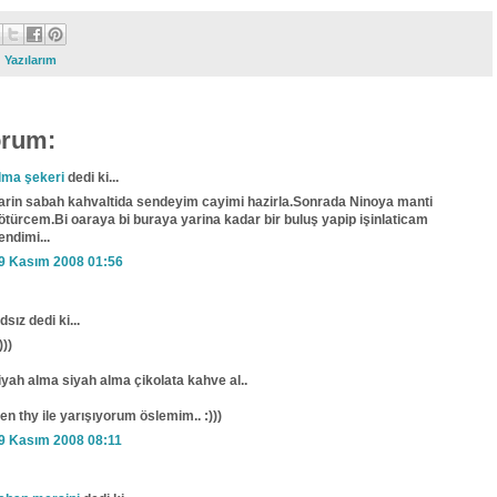
:
Yazılarım
orum:
lma şekeri
dedi ki...
arin sabah kahvaltida sendeyim cayimi hazirla.Sonrada Ninoya manti
ötürcem.Bi oaraya bi buraya yarina kadar bir buluş yapip işinlaticam
endimi...
9 Kasım 2008 01:56
dsız dedi ki...
)))
iyah alma siyah alma çikolata kahve al..
en thy ile yarışıyorum öslemim.. :)))
9 Kasım 2008 08:11