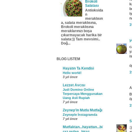
Brokoli
k
Salatası
b
Antioksida
i
n
n
meraklısın
a, salata meraklısına,
1
Brokoli meraklısına
meraklarınızı boşa
çıkarmayacak harika bir
salata:)) Tam mevsimi..
y
Doğ...
c
y
i
BLOG LISTEM
ö
Hayatın Ta Kendisi
1
Hello world!
3 yıl önce
Lezzet Avcısı
A
Judi Domino Online
Terpercaya Menggunakan
B
Uang Asli Rupiah
ö
7 yıl önce
1
Zeynep'in Mutlu Mutfağı
Zeyneple İnstagramda
7 yıl önce
S
Mutfaktan...hayattan...bi
:
raz ordan...biraz