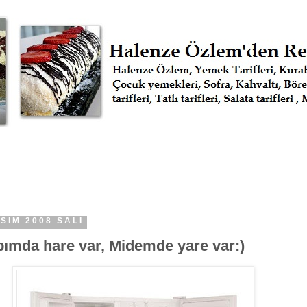
SIM 2008 SALI
bımda hare var, Midemde yare var:)