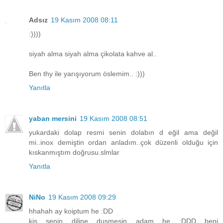
Adsız
19 Kasım 2008 08:11
:))))
siyah alma siyah alma çikolata kahve al..
Ben thy ile yarışıyorum öslemim.. :)))
Yanıtla
yaban mersini
19 Kasım 2008 08:51
yukardaki dolap resmi senin dolabın d eğil ama değil
mi..inox demiştin ordan anladım..çok düzenli olduğu için
kıskanmıştım doğrusu.slmlar
Yanıtla
NiNo
19 Kasım 2008 09:29
hhahah ay koiptum he :DD
kis senin diline dusmesin adam he :DDD beni