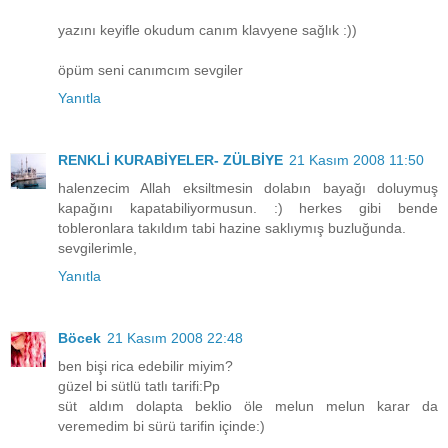
yazını keyifle okudum canım klavyene sağlık :))
öpüm seni canımcım sevgiler
Yanıtla
RENKLİ KURABİYELER- ZÜLBİYE
21 Kasım 2008 11:50
halenzecim Allah eksiltmesin dolabın bayağı doluymuş
kapağını kapatabiliyormusun. :) herkes gibi bende
tobleronlara takıldım tabi hazine saklıymış buzluğunda.
sevgilerimle,
Yanıtla
Böcek
21 Kasım 2008 22:48
ben bişi rica edebilir miyim?
güzel bi sütlü tatlı tarifi:Pp
süt aldım dolapta beklio öle melun melun karar da
veremedim bi sürü tarifin içinde:)