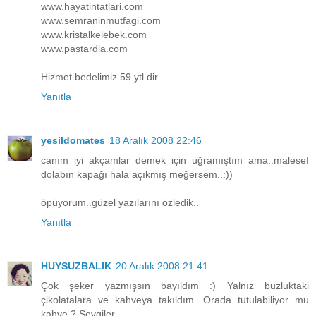
www.hayatintatlari.com
www.semraninmutfagi.com
www.kristalkelebek.com
www.pastardia.com
Hizmet bedelimiz 59 ytl dir.
Yanıtla
yesildomates
18 Aralık 2008 22:46
canım iyi akçamlar demek için uğramıştım ama..malesef
dolabın kapağı hala açıkmış meğersem..:))
öpüyorum..güzel yazılarını özledik..
Yanıtla
HUYSUZBALIK
20 Aralık 2008 21:41
Çok şeker yazmışsın bayıldım :) Yalnız buzluktaki
çikolatalara ve kahveya takıldım. Orada tutulabiliyor mu
kahve ? Sevgiler...