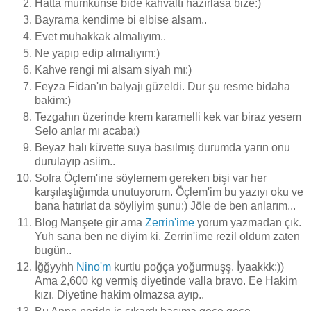
Hatta mümkünse bide kahvaltı hazırlasa bize:)
Bayrama kendime bi elbise alsam..
Evet muhakkak almalıyım..
Ne yapıp edip almalıyım:)
Kahve rengi mi alsam siyah mı:)
Feyza Fidan'ın balyajı güzeldi. Dur şu resme bidaha
bakim:)
Tezgahın üzerinde krem karamelli kek var biraz yesem
Selo anlar mı acaba:)
Beyaz halı küvette suya basılmış durumda yarın onu
durulayıp asiim..
Sofra Öçlem'ine söylemem gereken bişi var her
karşılaştığımda unutuyorum. Öçlem'im bu yazıyı oku ve
bana hatırlat da söyliyim şunu:) Jöle de ben anlarım...
Blog Manşete gir ama
Zerrin'ime
yorum yazmadan çık.
Yuh sana ben ne diyim ki. Zerrin'ime rezil oldum zaten
bugün..
İğğyyhh
Nino'm
kurtlu poğça yoğurmuşş. İyaakkk:))
Ama 2,600 kg vermiş diyetinde valla bravo. Ee Hakim
kızı. Diyetine hakim olmazsa ayıp..