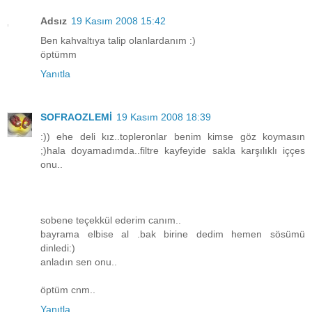
Adsız
19 Kasım 2008 15:42
Ben kahvaltıya talip olanlardanım :)
öptümm
Yanıtla
SOFRAOZLEMİ
19 Kasım 2008 18:39
:)) ehe deli kız..topleronlar benim kimse göz koymasın
;)hala doyamadımda..filtre kayfeyide sakla karşılıklı iççes
onu..
sobene teçekkül ederim canım..
bayrama elbise al .bak birine dedim hemen sösümü
dinledi:)
anladın sen onu..
öptüm cnm..
Yanıtla