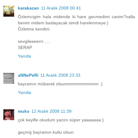
karakazan
11 Aralık 2008 00:41
Özlemcigim hala midende ki hare gecmedimi canim?valla
benim midem baslayacak simdi harelenmeye:)
Özletme kendini.
sevgileeeerrr......
SERAP.
Yanıtla
aNNePeRi
11 Aralık 2008 23:33
bayramın mübarek olsunnnnnnnnnnnnnn :)
Yanıtla
muko
12 Aralık 2008 11:39
çok keyifle okudum yazını süper yaaaaaaa:)
geçmiş bayramın kutlu olsun