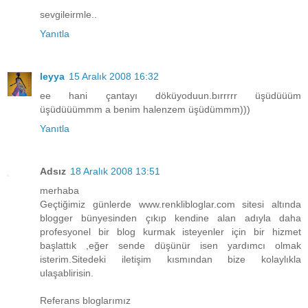
sevgileirmle..
Yanıtla
leyya
15 Aralık 2008 16:32
ee hani çantayı döküyoduun.bırrrrr üşüdüüüm
üşüdüüümmm a benim halenzem üşüdümmm)))
Yanıtla
Adsız
18 Aralık 2008 13:51
merhaba
Geçtiğimiz günlerde www.renklibloglar.com sitesi altında
blogger bünyesinden çıkıp kendine alan adıyla daha
profesyonel bir blog kurmak isteyenler için bir hizmet
başlattık ,eğer sende düşünür isen yardımcı olmak
isterim.Sitedeki iletişim kısmından bize kolaylıkla
ulaşablirisin.
Referans bloglarımız