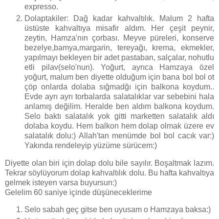
expresso.
Dolaptakiler: Dağ kadar kahvaltılık. Malum 2 hafta
üstüste kahvaltıya misafir aldım. Her çeşit peynir,
zeytin, Hamza'nın çorbası. Meyve püreleri, konserve
bezelye,bamya,margarin, tereyağı, krema, ekmekler,
yapılmayı bekleyen bir adet pastaban, salçalar, nohutlu
etli pilav(selo'nun). Yoğurt, ayrıca Hamzaya özel
yoğurt, malum ben diyette olduğum için bana bol bol ot
çöp onlarda dolaba sığmadğı için balkona koydum..
Evde ayrı ayrı torbalarda salatalıklar var sebebini hala
anlamış değilim. Heralde ben aldım balkona koydum.
Selo baktı salatalık yok gitti marketten salatalık aldı
dolaba koydu. Hem balkon hem dolap olmak üzere ev
salatalık dolu:) Allah'tan menümde bol bol cacık var:)
Yakında rendeleyip yüzüme sürücem:)
Diyette olan biri için dolap dolu bile sayılır. Boşaltmak lazım.
Tekrar söylüyorum dolap kahvaltılık dolu. Bu hafta kahvaltıya
gelmek isteyen varsa buyursun:)
Gelelim 60 saniye içinde düşüneceklerime
Selo sabah geç gitse ben uyusam o Hamzaya baksa:)