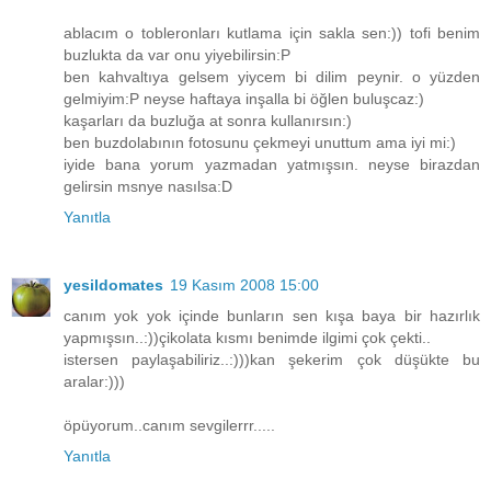
ablacım o tobleronları kutlama için sakla sen:)) tofi benim
buzlukta da var onu yiyebilirsin:P
ben kahvaltıya gelsem yiycem bi dilim peynir. o yüzden
gelmiyim:P neyse haftaya inşalla bi öğlen buluşcaz:)
kaşarları da buzluğa at sonra kullanırsın:)
ben buzdolabının fotosunu çekmeyi unuttum ama iyi mi:)
iyide bana yorum yazmadan yatmışsın. neyse birazdan
gelirsin msnye nasılsa:D
Yanıtla
yesildomates
19 Kasım 2008 15:00
canım yok yok içinde bunların sen kışa baya bir hazırlık
yapmışsın..:))çikolata kısmı benimde ilgimi çok çekti..
istersen paylaşabiliriz..:)))kan şekerim çok düşükte bu
aralar:)))
öpüyorum..canım sevgilerrr.....
Yanıtla