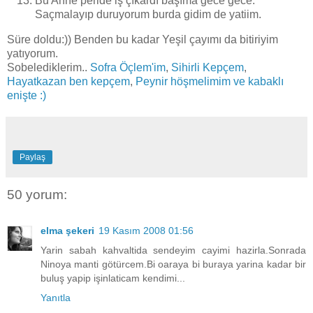
Bu Anne peride iş çıkardı başıma gece gece.
Saçmalayıp duruyorum burda gidim de yatiim.
Süre doldu:)) Benden bu kadar Yeşil çayımı da bitiriyim
yatıyorum.
Sobelediklerim..
Sofra Öçlem'im
,
Sihirli Kepçem
,
Hayatkazan ben kepçem
,
Peynir höşmelimim ve kabaklı
enişte :)
Paylaş
50 yorum:
elma şekeri
19 Kasım 2008 01:56
Yarin sabah kahvaltida sendeyim cayimi hazirla.Sonrada
Ninoya manti götürcem.Bi oaraya bi buraya yarina kadar bir
buluş yapip işinlaticam kendimi...
Yanıtla