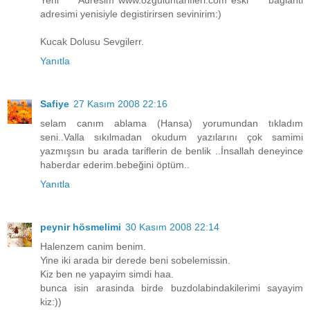
adresimi yenisiyle degistirirsen sevinirim:)
Kucak Dolusu Sevgilerr.
Yanıtla
Safiye
27 Kasım 2008 22:16
selam canım ablama (Hansa) yorumundan tıkladım
seni..Valla sıkılmadan okudum yazılarını çok samimi
yazmışsın bu arada tariflerin de benlik ..İnsallah deneyince
haberdar ederim.bebeğini öptüm..
Yanıtla
peynir hösmelimi
30 Kasım 2008 22:14
Halenzem canim benim.
Yine iki arada bir derede beni sobelemissin.
Kiz ben ne yapayim simdi haa.
bunca isin arasinda birde buzdolabindakilerimi sayayim
kiz:))