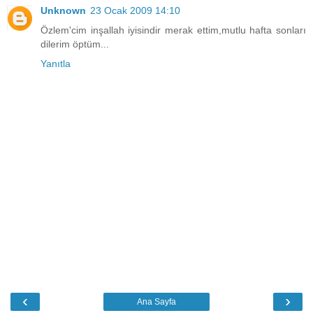
Unknown
23 Ocak 2009 14:10
Özlem'cim inşallah iyisindir merak ettim,mutlu hafta sonları
dilerim öptüm...
Yanıtla
‹
›
Ana Sayfa