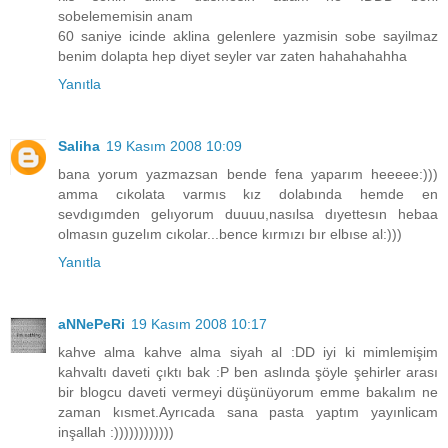
sobelememisin anam
60 saniye icinde aklina gelenlere yazmisin sobe sayilmaz
benim dolapta hep diyet seyler var zaten hahahahahha
Yanıtla
Saliha
19 Kasım 2008 10:09
bana yorum yazmazsan bende fena yaparım heeeee:)))
amma cıkolata varmıs kız dolabında hemde en
sevdıgımden gelıyorum duuuu,nasılsa dıyettesın hebaa
olmasın guzelım cıkolar...bence kırmızı bır elbıse al:)))
Yanıtla
aNNePeRi
19 Kasım 2008 10:17
kahve alma kahve alma siyah al :DD iyi ki mimlemişim
kahvaltı daveti çıktı bak :P ben aslında şöyle şehirler arası
bir blogcu daveti vermeyi düşünüyorum emme bakalım ne
zaman kısmet.Ayrıcada sana pasta yaptım yayınlicam
inşallah :))))))))))))