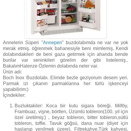
Annelerin Süperi ''
Anneperi
'' buzdolabımda ne var ne yok
merak etmiş. öğrenmek bahanesiyle beni mimlemiş. Kendi
dolabındakileri de beni gaza getirmek için ahanda bende
bunlar var seninkileri görelim der gibi listelemiş..
BakalımHalenze Özlemin dolabında neler var.
Ürün adı:
Boch İnox Buzdolabı. Elimde bezle geziyorum desem yeri.
Parmak izi çıkanın parmaklarına her türlü işkenceyi
yapabilirim:)
İçindekiler:
Buzluktakiler: Koca bir kutu sigara böreği. Milföy,
Frambuaz, vişne, börtlen, Üzümlü tobleron(100. yıl için
özel üretilmiş:) , beyaz tobleron, bitter tobleron,sütlü
tobleron, toffie. Tavuk göğsü, dana nuar (diyet için
haşlanıp yenilmek üzere). Filtrekahve,Türk kahvesi,