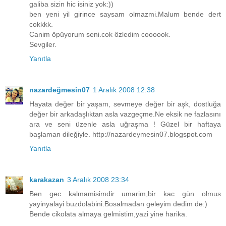
galiba sizin hic isiniz yok:))
ben yeni yil girince saysam olmazmi.Malum bende dert
cokkkk.
Canim öpüyorum seni.cok özledim coooook.
Sevgiler.
Yanıtla
nazardeğmesin07
1 Aralık 2008 12:38
Hayata değer bir yaşam, sevmeye değer bir aşk, dostluğa
değer bir arkadaşlıktan asla vazgeçme.Ne eksik ne fazlasını
ara ve seni üzenle asla uğraşma ! Güzel bir haftaya
başlaman dileğiyle. http://nazardeymesin07.blogspot.com
Yanıtla
karakazan
3 Aralık 2008 23:34
Ben gec kalmamisimdir umarim,bir kac gün olmus
yayinyalayi buzdolabini.Bosalmadan geleyim dedim de:)
Bende cikolata almaya gelmistim,yazi yine harika.