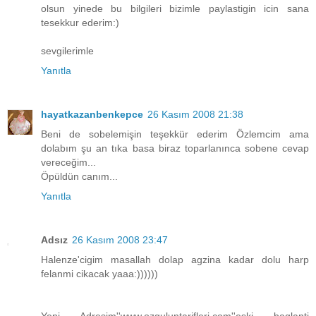
olsun yinede bu bilgileri bizimle paylastigin icin sana
tesekkur ederim:)
sevgilerimle
Yanıtla
hayatkazanbenkepce
26 Kasım 2008 21:38
Beni de sobelemişin teşekkür ederim Özlemcim ama
dolabım şu an tıka basa biraz toparlanınca sobene cevap
vereceğim...
Öpüldün canım...
Yanıtla
Adsız
26 Kasım 2008 23:47
Halenze'cigim masallah dolap agzina kadar dolu harp
felanmi cikacak yaaa:))))))
Yeni Adresim''www.ozguluntarifleri.com''eski baglanti