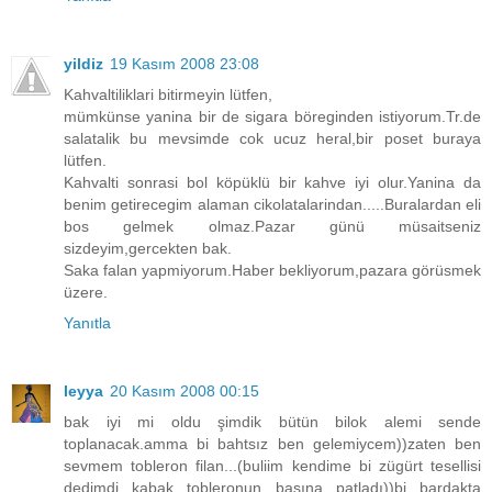
yildiz
19 Kasım 2008 23:08
Kahvaltiliklari bitirmeyin lütfen,
mümkünse yanina bir de sigara böreginden istiyorum.Tr.de
salatalik bu mevsimde cok ucuz heral,bir poset buraya
lütfen.
Kahvalti sonrasi bol köpüklü bir kahve iyi olur.Yanina da
benim getirecegim alaman cikolatalarindan.....Buralardan eli
bos gelmek olmaz.Pazar günü müsaitseniz
sizdeyim,gercekten bak.
Saka falan yapmiyorum.Haber bekliyorum,pazara görüsmek
üzere.
Yanıtla
leyya
20 Kasım 2008 00:15
bak iyi mi oldu şimdik bütün bilok alemi sende
toplanacak.amma bi bahtsız ben gelemiycem))zaten ben
sevmem tobleron filan...(buliim kendime bi zügürt tesellisi
dedimdi kabak tobleronun başına patladı))bi bardakta