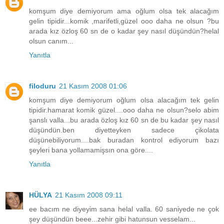
komşum diye demiyorum ama oğlum olsa tek alacağım
gelin tipidir...komik ,marifetli,güzel ooo daha ne olsun ?bu
arada kız özloş 60 sn de o kadar şey nasıl düşündün?helal
olsun canım...
Yanıtla
filoduru
21 Kasım 2008 01:06
komşum diye demiyorum oğlum olsa alacağım tek gelin
tipidir.hamarat komik güzel....ooo daha ne olsun?selo abim
şanslı valla...bu arada özloş kız 60 sn de bu kadar şey nasıl
düşündün.ben diyetteyken sadece çikolata
düşünebiliyorum....bak buradan kontrol ediyorum bazı
şeyleri bana yollamamişsın ona göre....
Yanıtla
HÜLYA
21 Kasım 2008 09:11
ee bacım ne diyeyim sana helal valla. 60 saniyede ne çok
şey düşündün beee...zehir gibi hatunsun vesselam...