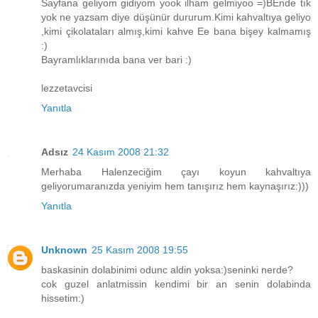
Sayfana geliyom gidiyom yook ilham gelmiyoo =)BEnde tık
yok ne yazsam diye düşünür dururum.Kimi kahvaltıya geliyo
,kimi çikolataları almış,kimi kahve Ee bana bişey kalmamış
:)
Bayramlıklarınıda bana ver bari :)
lezzetavcisi
Yanıtla
Adsız
24 Kasım 2008 21:32
Merhaba Halenzeciğim çayı koyun kahvaltıya
geliyorumaranızda yeniyim hem tanışırız hem kaynaşırız:)))
Yanıtla
Unknown
25 Kasım 2008 19:55
baskasinin dolabinimi odunc aldin yoksa:)seninki nerde?
cok guzel anlatmissin kendimi bir an senin dolabinda
hissetim:)