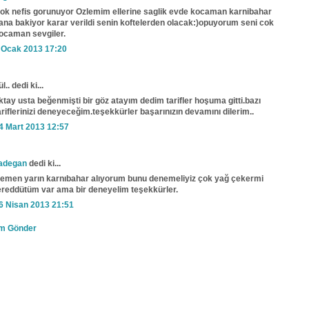
ok nefis gorunuyor Ozlemim ellerine saglik evde kocaman karnibahar
ana bakiyor karar verildi senin koftelerden olacak:)opuyorum seni cok
ocaman sevgiler.
 Ocak 2013 17:20
l.. dedi ki...
ktay usta beğenmişti bir göz atayım dedim tarifler hoşuma gitti.bazı
ariflerinizi deneyeceğim.teşekkürler başarınızın devamını dilerim..
4 Mart 2013 12:57
adegan
dedi ki...
emen yarın karnıbahar alıyorum bunu denemeliyiz çok yağ çekermi
ereddütüm var ama bir deneyelim teşekkürler.
6 Nisan 2013 21:51
m Gönder