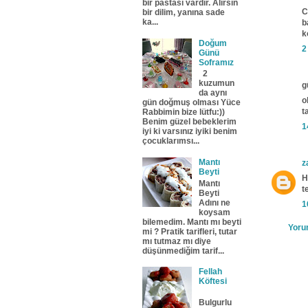
bir pastası vardır. Alırsın
C
bir dilim, yanına sade
ka...
b
k
Doğum
2
Günü
Soframız
2
kuzumun
gü
da aynı
o
gün doğmuş olması Yüce
t
Rabbimin bize lütfu:))
Benim güzel bebeklerim
1
iyi ki varsınız iyiki benim
çocuklarımsı...
Mantı
z
Beyti
H
Mantı
t
Beyti
Adını ne
1
koysam
bilemedim. Mantı mı beyti
Yoru
mi ? Pratik tarifleri, tutar
mı tutmaz mı diye
düşünmediğim tarif...
Fellah
Köftesi
Bulgurlu