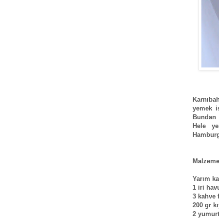
Karnıbah
yemek i
Bundan s
Hele ye
Hamburge
Malzeme
Yarım ka
1 iri hav
3 kahve 
200 gr k
2 yumur