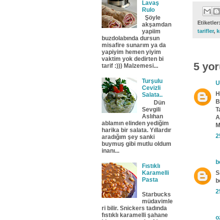
Lavaş
Rulo
Şöyle
Etiketler
akşamdan
yapiim
tarifler
,
k
buzdolabında dursun
misafire sunarım ya da
yapiyim hemen yiyim
vaktim yok dedirten bi
5 yo
tarif :))) Malzemesi...
Turşulu
U
Cevizli
H
Salata..
B
Dün
T
Sevgili
Aslıhan
A
ablamın elinden yediğim
M
harika bir salata. Yıllardır
2
aradığım şey sanki
buymuş gibi mutlu oldum
inanı...
b
Fıstıklı
Karamelli
S
Pasta
b
2
Starbucks
müdavimle
ri bilir. Snickers tadında
fıstıklı karamelli şahane
o