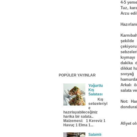
4-5 yeme
Tuz, kar
Arzu edi
Hazırlanı
Karnıbah
şekilde
çekiyoru
sebzeler
kıymayı
dakika 
dikkat h
sıvıyağ 
POPÜLER YAYINLAR
hamurdan
Arkalı ö
Yoğurtlu
Kış
salata v
Salatası
Kış
Not: Ha
sebzeleriyl
dondurab
e
hazırlayabileceğiniz
harika bir salata..
Malzemesi: 1 Kereviz 1
Afiyet ol
Havuç 1 Elma 1...
Salamlı