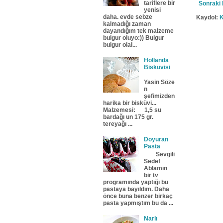
tariflere bir
Sonraki 
yenisi
daha. evde sebze
Kaydol:
K
kalmadığı zaman
dayandığım tek malzeme
bulgur oluyo:)) Bulgur
bulgur olal...
Hollanda
Bisküvisi
Yasin Söze
n
şefimizden
harika bir bisküvi...
Malzemesi: 1,5 su
bardağı un 175 gr.
tereyağı ...
Doyuran
Pasta
Sevgili
Sedef
Ablamın
bir tv
programında yaptığı bu
pastaya bayıldım. Daha
önce buna benzer birkaç
pasta yapmıştım bu da ...
Narlı