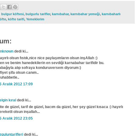
:
bulgur köftesi
,
bulgurlu tarifler
,
karnıbahar
,
karnıbahar yemeği
,
karnıbaharlı
öfte
,
köfte tarifi
,
Yemeklerim
rum:
nknown
dedi ki...
ayırlı olsun fıstık,nice nice paylaşımların olsun inşAllah :)
en ve benim hanedekilerin en sevdiği karnabahar tarifidir bu.
abağıyla alıp sofraya konduruversem diyorum:)
fiyet şifa olsun canım..
uhabbetle..
5 Aralık 2012 17:09
elgin kıral
dedi ki...
ite de güzel, tarif de güzel, bacım da güzel, her şey güzel kısaca :) hayırlı
ereketli olsun inşallah...
5 Aralık 2012 23:05
zguluntarifleri
dedi ki...