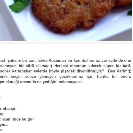
arlı şahane bir tarif. Evde Kocaman bir karnıbaharınız var evde de onu
stemeyen bir sürü eleman:) Herkesi memnun edecek süper bir tarif.
onra karnıbahar evlerde böyle pişecek diyebilirmiyiz? Ben derim:))
mek seçen sebze yemeyen çocuklarımız için harika bir öneri.
r ekmeği arasında ne yediğini anlamayacak.
:
rnıbahar
uç
fincanı ince bulgur
ıyma
ta