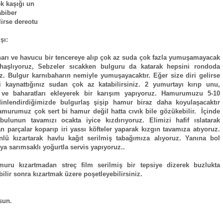
k kaşığı un
abiber
lirse dereotu
şı:
arı ve havucu bir tencereye alıp çok az suda çok fazla yumuşamayacak
 haşlıyoruz, Sebzeler sıcakken bulguru da katarak hepsini rondoda
z. Bulgur karnıbaharın nemiyle yumuşayacaktır. Eğer size diri gelirse
i kaynattığınız sudan çok az katabilirsiniz. 2 yumurtayı kırıp unu,
 ve baharatları ekleyerek bir karışım yapıyoruz. Hamurumuzu 5-10
dinlendirdiğimizde bulgurlaş şişip hamur biraz daha koyulaşacaktır
amurumuz çok sert bi hamur değil hatta cıvık bile gözükebilir. İçinde
bulunun tavamızı ocakta iyice kızdırıyoruz. Elimizi hafif ıslatarak
 parçalar koparıp iri yassı köfteler yaparak kızgın tavamıza atıyoruz.
nlü kızartarak havlu kağıt serilmiş tabağımıza alıyoruz. Yanına bol
eya sarımsaklı yoğurtla servis yapıyoruz..
muru kızartmadan streç film serilmiş bir tepsiye dizerek buzlukta
ilir sonra kızartmak üzere poşetleyebilirsiniz.
sun.