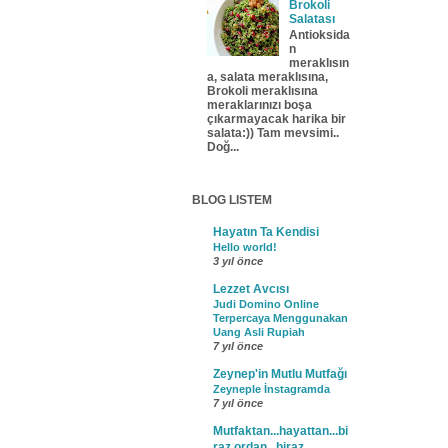
Brokoli
Salatası
Antioksida
n
meraklısın
a, salata meraklısına,
Brokoli meraklısına
meraklarınızı boşa
çıkarmayacak harika bir
salata:)) Tam mevsimi..
Doğ...
BLOG LISTEM
Hayatın Ta Kendisi
Hello world!
3 yıl önce
Lezzet Avcısı
Judi Domino Online
Terpercaya Menggunakan
Uang Asli Rupiah
7 yıl önce
Zeynep'in Mutlu Mutfağı
Zeyneple İnstagramda
7 yıl önce
Mutfaktan...hayattan...bi
raz ordan...biraz