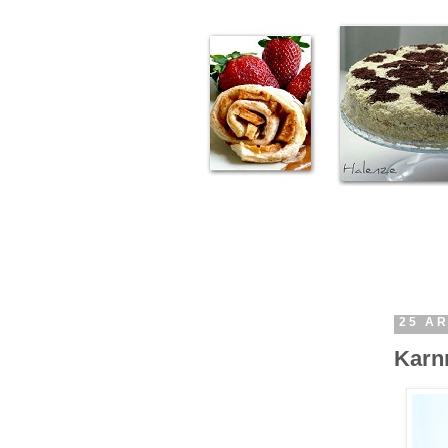
25 AR
Karnı