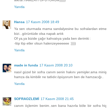
tekrar.HAMZAYI ÖPÜYORUM)))))
Yanıtla
Hansa
17 Kasım 2008 18:49
Ya sen oturmada mama sandalyesine bu sofralardan etme
bizi...görüntüde olsa napak artık
Of ya,ya bizide çağır kahvatıya yada ben derimki :
-löp löp etler olsun halenzeyeeeeee :))))
Yanıtla
made in funda
17 Kasım 2008 20:10
nasıl güzel bir sofra canım senin hakını yemişler.ama miniş
hamza da kimbilir ne tatlıdır.öpüyorum ben de hamzacığı..
Yanıtla
SOFRAOZLEMİ
17 Kasım 2008 21:45
canım öçlemim benim..sen bana hazırla böle bir sofra hiç