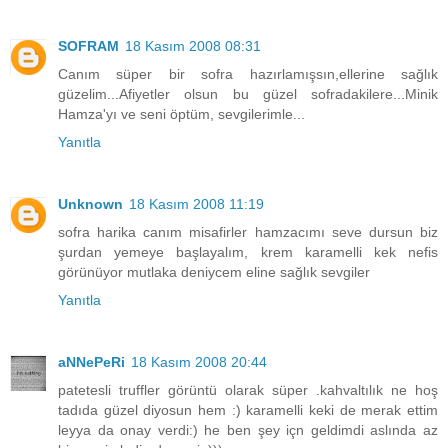
SOFRAM
18 Kasım 2008 08:31
Canım süper bir sofra hazırlamışsın,ellerine sağlık
güzelim...Afiyetler olsun bu güzel sofradakilere...Minik
Hamza'yı ve seni öptüm, sevgilerimle...
Yanıtla
Unknown
18 Kasım 2008 11:19
sofra harika canım misafirler hamzacımı seve dursun biz
şurdan yemeye başlayalım, krem karamelli kek nefis
görünüyor mutlaka deniycem eline sağlık sevgiler
Yanıtla
aNNePeRi
18 Kasım 2008 20:44
patetesli truffler görüntü olarak süper .kahvaltılık ne hoş
tadıda güzel diyosun hem :) karamelli keki de merak ettim
leyya da onay verdi:) he ben şey içn geldimdi aslında az