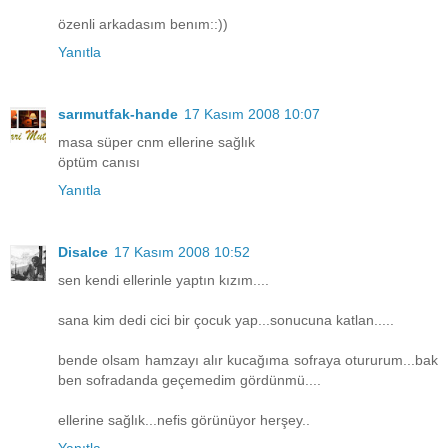
özenli arkadasım benım::))
Yanıtla
sarımutfak-hande
17 Kasım 2008 10:07
masa süper cnm ellerine sağlık
öptüm canısı
Yanıtla
Disalce
17 Kasım 2008 10:52
sen kendi ellerinle yaptın kızım....
sana kim dedi cici bir çocuk yap...sonucuna katlan.....
bende olsam hamzayı alır kucağıma sofraya otururum...bak
ben sofradanda geçemedim gördünmü....
ellerine sağlık...nefis görünüyor herşey..