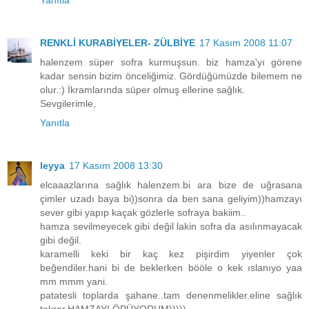
Yanıtla
RENKLİ KURABİYELER- ZÜLBİYE
17 Kasım 2008 11:07
halenzem süper sofra kurmuşsun. biz hamza'yı görene
kadar sensin bizim önceliğimiz. Gördüğümüzde bilemem ne
olur.:) İkramlarında süper olmuş ellerine sağlık.
Sevgilerimle,
Yanıtla
leyya
17 Kasım 2008 13:30
elcaaazlarına sağlık halenzem.bi ara bize de uğrasana
çimler uzadı baya bi))sonra da ben sana geliyim))hamzayı
sever gibi yapıp kaçak gözlerle sofraya bakiim..
hamza sevilmeyecek gibi değil lakin sofra da asılınmayacak
gibi değil.
karamelli keki bir kaç kez pişirdim yiyenler çok
beğendiler.hani bi de beklerken bööle o kek ıslanıyo yaa
mm mmm yani.
patatesli toplarda şahane..tam denenmelikler.eline sağlık