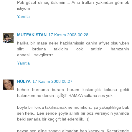
Pek güzel olmuş öslemim... Ama trufları yakından görmek
istiyom
Yanıtla
MUTFAKISTAN
17 Kasım 2008 00:28
harika bir masa neler hazirlamissin canim afiyet olsun,ben
siirt lorduna takildim cok tatlisin hamzanin
annesi....sevgilerrrr
Yanıtla
HÜLYA
17 Kasım 2008 08:27
hehee burnuma buram buram kıskançlık kokusu geldi
halenzem ne dersin.. şİİŞT HAMZA sultana ses yok...
böyle bir lorda takılmamak ne mümkün.. şu yakışıklılığa bak
sen hele.. Eee sende şöyle alımlı bir poz verseydin yanında
belki sanada bir kaç çift laf ederdiiik. :))
neyse sen eline sopayı almadan ben kaçayım. Kaçarkende