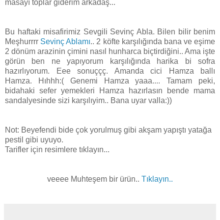
masayı toplar giderim arkadaş...
Bu haftaki misafirimiz Sevgili Sevinç Abla. Bilen bilir benim
Meşhurrrr
Sevinç Ablamı
.. 2 köfte karşılığında bana ve eşime
2 dönüm arazinin çimini nasıl hunharca biçtirdiğini.. Ama işte
görün ben ne yapıyorum karşılığında harika bi sofra
hazırlıyorum. Eee sonuççç. Amanda cici Hamza ballı
Hamza. Hıhhh:( Genemi Hamza yaaa.... Tamam peki,
bidahaki sefer yemekleri Hamza hazırlasın bende mama
sandalyesinde sizi karşılıyim.. Bana uyar valla:))
Not: Beyefendi bide çok yorulmuş gibi akşam yapıştı yatağa
pestil gibi uyuyo.
Tarifler için resimlere tıklayın...
veeee Muhteşem bir ürün..
Tıklayın..