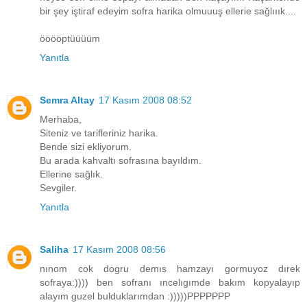
bir şey iştiraf edeyim sofra harika olmuuuş ellerie sağlııık....
ööööptüüüüm
Yanıtla
Semra Altay
17 Kasım 2008 08:52
Merhaba,
Siteniz ve tarifleriniz harika.
Bende sizi ekliyorum.
Bu arada kahvaltı sofrasına bayıldım.
Ellerine sağlık.
Sevgiler.
Yanıtla
Saliha
17 Kasım 2008 08:56
nınom cok dogru demıs hamzayı gormuyoz dırek
sofraya:)))) ben sofranı ıncelıgımde bakım kopyalayıp
alayım guzel bulduklarımdan :)))))PPPPPPP