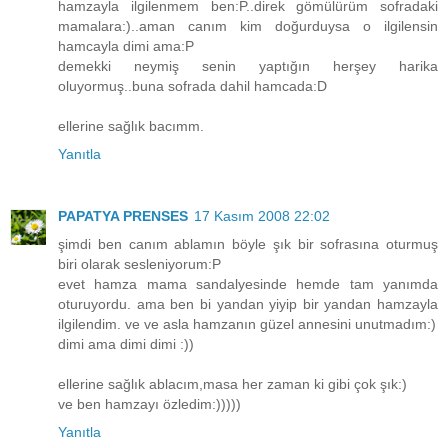
hamzayla ilgilenmem ben:P..direk gömülürüm sofradaki
mamalara:)..aman canım kim doğurduysa o ilgilensin
hamcayla dimi ama:P
demekki neymiş senin yaptığın herşey harika
oluyormuş..buna sofrada dahil hamcada:D
ellerine sağlık bacımm.
Yanıtla
PAPATYA PRENSES
17 Kasım 2008 22:02
şimdi ben canım ablamın böyle şık bir sofrasına oturmuş
biri olarak sesleniyorum:P
evet hamza mama sandalyesinde hemde tam yanımda
oturuyordu. ama ben bi yandan yiyip bir yandan hamzayla
ilgilendim. ve ve asla hamzanın güzel annesini unutmadım:)
dimi ama dimi dimi :))
ellerine sağlık ablacım,masa her zaman ki gibi çok şık:)
ve ben hamzayı özledim:)))))
Yanıtla