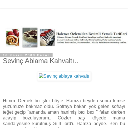
16 Kasım 2008 Pazar
Sevinç Ablama Kahvaltı..
Hımm. Demek bu işler böyle. Hamza beyden sonra kimse
yüzümüze bakmaz oldu. Sofraya bakan yok gelen sofrayı
teğet geçip ''amanda aman hanimiş bıcı bıcı '' falan derken
acayip bozuluyorum.. Gözler baş köşede mama
sandalyesine kurulmuş Siirt lord'u Hamza beyde. Ben bu