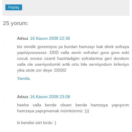
Paylaş
25 yorum:
Adsız
16 Kasım 2008 22:36
biz simdik goremiyos ya burdan hamzayi bak direk sofraya
yapisiyosssssss :DDD valla senin sofralari gore gore eski
cocuk oncesi ozenli hazirladigim sofralarima geri dondum
valla ole useniyodumki artik ortu bile sermiyodum kirleniyo
yika utule zor deye :DDDD
Yanıtla
Adsız
16 Kasım 2008 23:08
heehe valla bende olsam bende hamzaya yapışırım
hamzaya yapışmamak mümkünmü :)))
ki kendisi siirt lordu :)