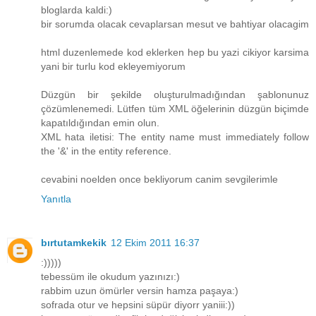
bloglarda kaldi:)
bir sorumda olacak cevaplarsan mesut ve bahtiyar olacagim
html duzenlemede kod eklerken hep bu yazi cikiyor karsima
yani bir turlu kod ekleyemiyorum
Düzgün bir şekilde oluşturulmadığından şablonunuz
çözümlenemedi. Lütfen tüm XML öğelerinin düzgün biçimde
kapatıldığından emin olun.
XML hata iletisi: The entity name must immediately follow
the '&' in the entity reference.
cevabini noelden once bekliyorum canim sevgilerimle
Yanıtla
bırtutamkekik
12 Ekim 2011 16:37
:)))))
tebessüm ile okudum yazınızı:)
rabbim uzun ömürler versin hamza paşaya:)
sofrada otur ve hepsini süpür diyorr yaniii:))