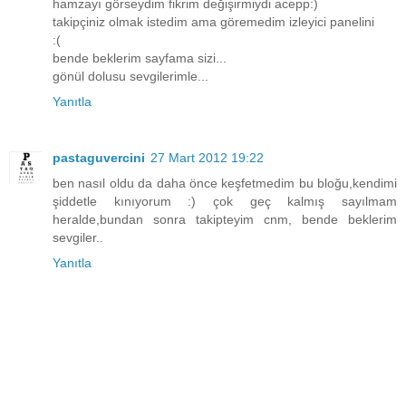
hamzayı görseydim fikrim değişirmiydi acepp:)
takipçiniz olmak istedim ama göremedim izleyici panelini
:(
bende beklerim sayfama sizi...
gönül dolusu sevgilerimle...
Yanıtla
pastaguvercini
27 Mart 2012 19:22
ben nasıl oldu da daha önce keşfetmedim bu bloğu,kendimi
şiddetle kınıyorum :) çok geç kalmış sayılmam
heralde,bundan sonra takipteyim cnm, bende beklerim
sevgiler..
Yanıtla