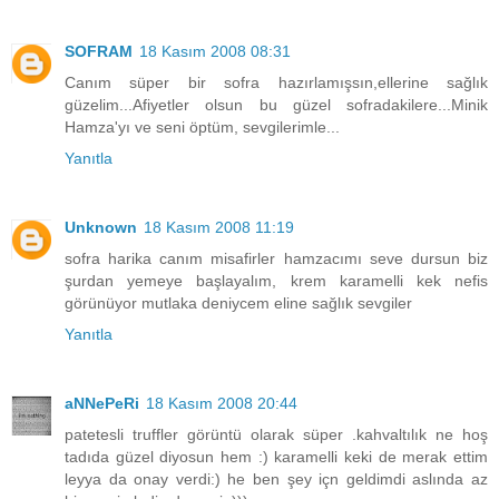
SOFRAM
18 Kasım 2008 08:31
Canım süper bir sofra hazırlamışsın,ellerine sağlık
güzelim...Afiyetler olsun bu güzel sofradakilere...Minik
Hamza'yı ve seni öptüm, sevgilerimle...
Yanıtla
Unknown
18 Kasım 2008 11:19
sofra harika canım misafirler hamzacımı seve dursun biz
şurdan yemeye başlayalım, krem karamelli kek nefis
görünüyor mutlaka deniycem eline sağlık sevgiler
Yanıtla
aNNePeRi
18 Kasım 2008 20:44
patetesli truffler görüntü olarak süper .kahvaltılık ne hoş
tadıda güzel diyosun hem :) karamelli keki de merak ettim
leyya da onay verdi:) he ben şey içn geldimdi aslında az