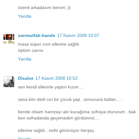
özenli arkadasım benım::))
Yanıtla
sarımutfak-hande
17 Kasım 2008 10:07
masa süper cnm ellerine sağlık
öptüm canısı
Yanıtla
Disalce
17 Kasım 2008 10:52
sen kendi ellerinle yaptın kızım....
sana kim dedi cici bir çocuk yap...sonucuna katlan.....
bende olsam hamzayı alır kucağıma sofraya otururum...bak
ben sofradanda geçemedim gördünmü....
ellerine sağlık...nefis görünüyor herşey..