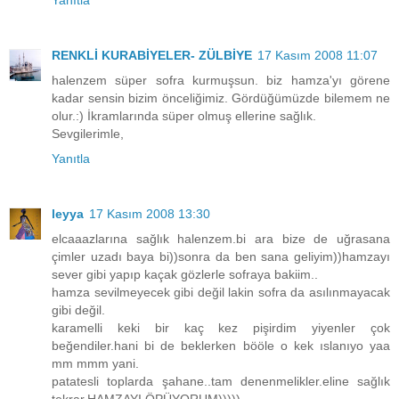
Yanıtla
RENKLİ KURABİYELER- ZÜLBİYE
17 Kasım 2008 11:07
halenzem süper sofra kurmuşsun. biz hamza'yı görene
kadar sensin bizim önceliğimiz. Gördüğümüzde bilemem ne
olur.:) İkramlarında süper olmuş ellerine sağlık.
Sevgilerimle,
Yanıtla
leyya
17 Kasım 2008 13:30
elcaaazlarına sağlık halenzem.bi ara bize de uğrasana
çimler uzadı baya bi))sonra da ben sana geliyim))hamzayı
sever gibi yapıp kaçak gözlerle sofraya bakiim..
hamza sevilmeyecek gibi değil lakin sofra da asılınmayacak
gibi değil.
karamelli keki bir kaç kez pişirdim yiyenler çok
beğendiler.hani bi de beklerken bööle o kek ıslanıyo yaa
mm mmm yani.
patatesli toplarda şahane..tam denenmelikler.eline sağlık