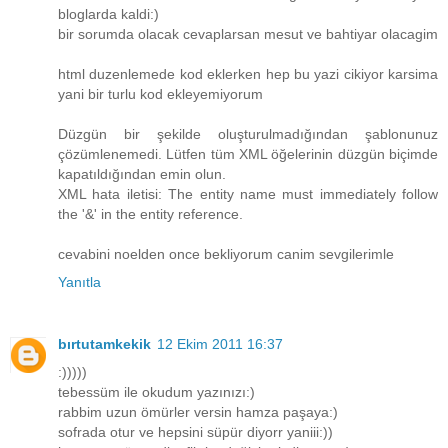
bloglarda kaldi:)
bir sorumda olacak cevaplarsan mesut ve bahtiyar olacagim
html duzenlemede kod eklerken hep bu yazi cikiyor karsima
yani bir turlu kod ekleyemiyorum
Düzgün bir şekilde oluşturulmadığından şablonunuz
çözümlenemedi. Lütfen tüm XML öğelerinin düzgün biçimde
kapatıldığından emin olun.
XML hata iletisi: The entity name must immediately follow
the '&' in the entity reference.
cevabini noelden once bekliyorum canim sevgilerimle
Yanıtla
bırtutamkekik
12 Ekim 2011 16:37
:)))))
tebessüm ile okudum yazınızı:)
rabbim uzun ömürler versin hamza paşaya:)
sofrada otur ve hepsini süpür diyorr yaniii:))