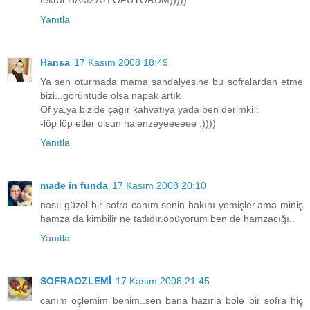
tekrar.HAMZAYI ÖPÜYORUM)))))
Yanıtla
Hansa
17 Kasım 2008 18:49
Ya sen oturmada mama sandalyesine bu sofralardan etme
bizi...görüntüde olsa napak artık
Of ya,ya bizide çağır kahvatıya yada ben derimki :
-löp löp etler olsun halenzeyeeeeee :))))
Yanıtla
made in funda
17 Kasım 2008 20:10
nasıl güzel bir sofra canım senin hakını yemişler.ama miniş
hamza da kimbilir ne tatlıdır.öpüyorum ben de hamzacığı..
Yanıtla
SOFRAOZLEMİ
17 Kasım 2008 21:45
canım öçlemim benim..sen bana hazırla böle bir sofra hiç