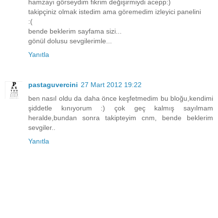
hamzayı görseydim fikrim değişirmiydi acepp:)
takipçiniz olmak istedim ama göremedim izleyici panelini
:(
bende beklerim sayfama sizi...
gönül dolusu sevgilerimle...
Yanıtla
pastaguvercini
27 Mart 2012 19:22
ben nasıl oldu da daha önce keşfetmedim bu bloğu,kendimi
şiddetle kınıyorum :) çok geç kalmış sayılmam
heralde,bundan sonra takipteyim cnm, bende beklerim
sevgiler..
Yanıtla