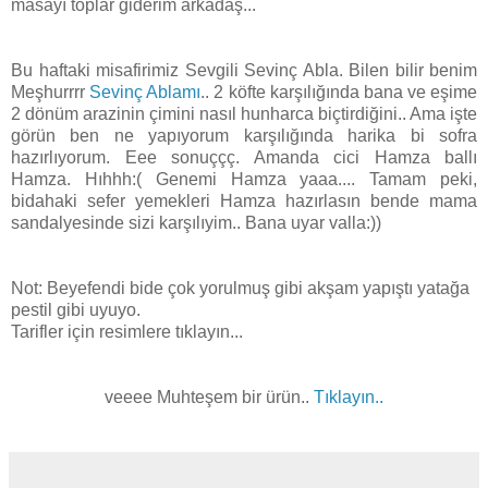
masayı toplar giderim arkadaş...
Bu haftaki misafirimiz Sevgili Sevinç Abla. Bilen bilir benim
Meşhurrrr
Sevinç Ablamı
.. 2 köfte karşılığında bana ve eşime
2 dönüm arazinin çimini nasıl hunharca biçtirdiğini.. Ama işte
görün ben ne yapıyorum karşılığında harika bi sofra
hazırlıyorum. Eee sonuççç. Amanda cici Hamza ballı
Hamza. Hıhhh:( Genemi Hamza yaaa.... Tamam peki,
bidahaki sefer yemekleri Hamza hazırlasın bende mama
sandalyesinde sizi karşılıyim.. Bana uyar valla:))
Not: Beyefendi bide çok yorulmuş gibi akşam yapıştı yatağa
pestil gibi uyuyo.
Tarifler için resimlere tıklayın...
veeee Muhteşem bir ürün..
Tıklayın..