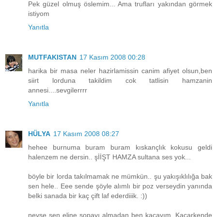
Pek güzel olmuş öslemim... Ama trufları yakından görmek
istiyom
Yanıtla
MUTFAKISTAN
17 Kasım 2008 00:28
harika bir masa neler hazirlamissin canim afiyet olsun,ben
siirt lorduna takildim cok tatlisin hamzanin
annesi....sevgilerrrr
Yanıtla
HÜLYA
17 Kasım 2008 08:27
hehee burnuma buram buram kıskançlık kokusu geldi
halenzem ne dersin.. şİİŞT HAMZA sultana ses yok...
böyle bir lorda takılmamak ne mümkün.. şu yakışıklılığa bak
sen hele.. Eee sende şöyle alımlı bir poz verseydin yanında
belki sanada bir kaç çift laf ederdiiik. :))
neyse sen eline sopayı almadan ben kaçayım. Kaçarkende