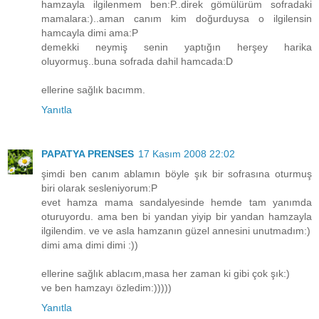
hamzayla ilgilenmem ben:P..direk gömülürüm sofradaki
mamalara:)..aman canım kim doğurduysa o ilgilensin
hamcayla dimi ama:P
demekki neymiş senin yaptığın herşey harika
oluyormuş..buna sofrada dahil hamcada:D
ellerine sağlık bacımm.
Yanıtla
PAPATYA PRENSES
17 Kasım 2008 22:02
şimdi ben canım ablamın böyle şık bir sofrasına oturmuş
biri olarak sesleniyorum:P
evet hamza mama sandalyesinde hemde tam yanımda
oturuyordu. ama ben bi yandan yiyip bir yandan hamzayla
ilgilendim. ve ve asla hamzanın güzel annesini unutmadım:)
dimi ama dimi dimi :))
ellerine sağlık ablacım,masa her zaman ki gibi çok şık:)
ve ben hamzayı özledim:)))))
Yanıtla