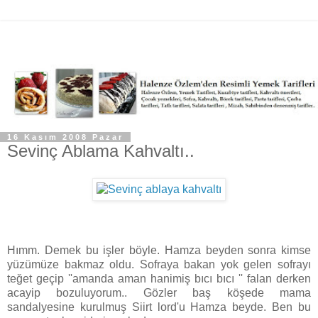
16 Kasım 2008 Pazar
Sevinç Ablama Kahvaltı..
Hımm. Demek bu işler böyle. Hamza beyden sonra kimse
yüzümüze bakmaz oldu. Sofraya bakan yok gelen sofrayı
teğet geçip ''amanda aman hanimiş bıcı bıcı '' falan derken
acayip bozuluyorum.. Gözler baş köşede mama
sandalyesine kurulmuş Siirt lord'u Hamza beyde. Ben bu