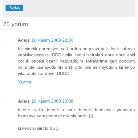
Paylaş
25 yorum:
Adsız
16 Kasım 2008 22:36
biz simdik goremiyos ya burdan hamzayi bak direk sofraya
yapisiyosssssss :DDD valla senin sofralari gore gore eski
cocuk oncesi ozenli hazirladigim sofralarima geri dondum
valla ole useniyodumki artik ortu bile sermiyodum kirleniyo
yika utule zor deye :DDDD
Yanıtla
Adsız
16 Kasım 2008 23:08
heehe valla bende olsam bende hamzaya yapışırım
hamzaya yapışmamak mümkünmü :)))
ki kendisi siirt lordu :)