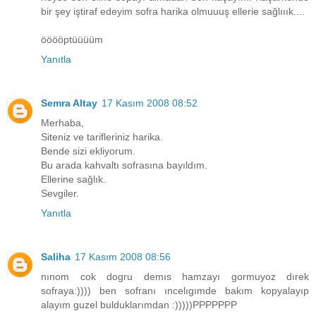
bir şey iştiraf edeyim sofra harika olmuuuş ellerie sağlııık....
ööööptüüüüm
Yanıtla
Semra Altay
17 Kasım 2008 08:52
Merhaba,
Siteniz ve tarifleriniz harika.
Bende sizi ekliyorum.
Bu arada kahvaltı sofrasına bayıldım.
Ellerine sağlık.
Sevgiler.
Yanıtla
Saliha
17 Kasım 2008 08:56
nınom cok dogru demıs hamzayı gormuyoz dırek
sofraya:)))) ben sofranı ıncelıgımde bakım kopyalayıp
alayım guzel bulduklarımdan :)))))PPPPPPP