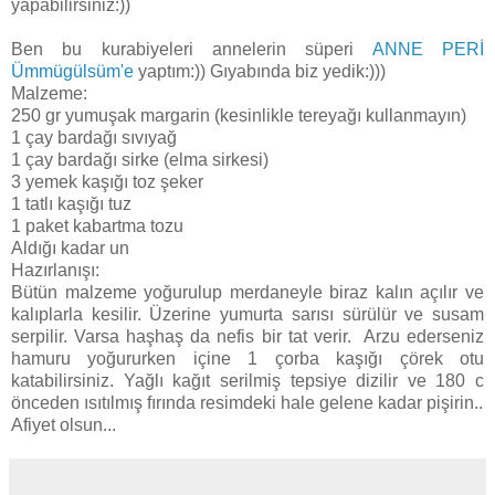
yapabilirsiniz:))
Ben bu kurabiyeleri annelerin süperi
ANNE PERİ
Ümmügülsüm'e
yaptım:)) Gıyabında biz yedik:)))
Malzeme:
250 gr yumuşak margarin (kesinlikle tereyağı kullanmayın)
1 çay bardağı sıvıyağ
1 çay bardağı sirke (elma sirkesi)
3 yemek kaşığı toz şeker
1 tatlı kaşığı tuz
1 paket kabartma tozu
Aldığı kadar un
Hazırlanışı:
Bütün malzeme yoğurulup merdaneyle biraz kalın açılır ve
kalıplarla kesilir. Üzerine yumurta sarısı sürülür ve susam
serpilir. Varsa haşhaş da nefis bir tat verir. Arzu ederseniz
hamuru yoğururken içine 1 çorba kaşığı çörek otu
katabilirsiniz. Yağlı kağıt serilmiş tepsiye dizilir ve 180 c
önceden ısıtılmış fırında resimdeki hale gelene kadar pişirin..
Afiyet olsun...