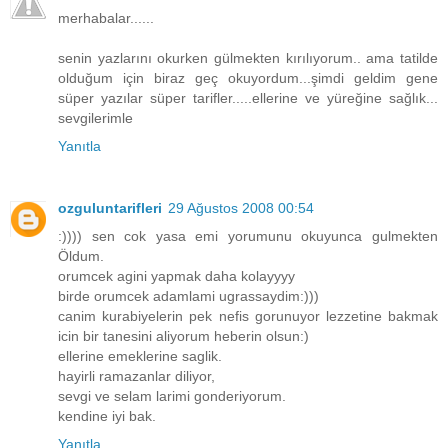
merhabalar......
senin yazlarını okurken gülmekten kırılıyorum.. ama tatilde
olduğum için biraz geç okuyordum...şimdi geldim gene
süper yazılar süper tarifler.....ellerine ve yüreğine sağlık...
sevgilerimle
Yanıtla
ozguluntarifleri
29 Ağustos 2008 00:54
:)))) sen cok yasa emi yorumunu okuyunca gulmekten
Öldum.
orumcek agini yapmak daha kolayyyy
birde orumcek adamlami ugrassaydim:)))
canim kurabiyelerin pek nefis gorunuyor lezzetine bakmak
icin bir tanesini aliyorum heberin olsun:)
ellerine emeklerine saglik.
hayirli ramazanlar diliyor,
sevgi ve selam larimi gonderiyorum.
kendine iyi bak.
Yanıtla