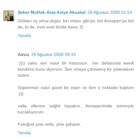
Şeker Mutfak-Asia Asiye Aksakal
28 Ağustos 2008 01:54
Gökten üç elma düştü, biri misss gibi'ye, biri Anneperi'ye.biri
de, bi de, evet evet biride bana :D
Yanıtla
Adsız
28 Ağustos 2008 09:33
:)))) yahu sen nasıl bir hatunsun.. her defasında kendi
kendime bunu diyorum. Sen ortaya çıkmamış bir yeteneksin
özlem..
Süperiman nasıl güzel bir espri ve ben o noktada koptum
:)))
valla ellerine sağlık hayatım. Anneperimide sımmsıkı
kucaklıyorum..
Fotoğraf yine nefis, yine şahane..
Yanıtla