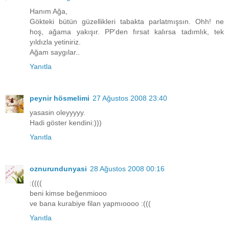
Hanım Ağa,
Gökteki bütün güzellikleri tabakta parlatmışsın. Ohh! ne
hoş, ağama yakışır. PP'den fırsat kalırsa tadımlık, tek
yıldızla yetiniriz.
Ağam saygılar..
Yanıtla
peynir hösmelimi
27 Ağustos 2008 23:40
yasasin oleyyyyy.
Hadi göster kendini:)))
Yanıtla
oznurundunyasi
28 Ağustos 2008 00:16
:((((
beni kimse beğenmiooo
ve bana kurabiye filan yapmıoooo :(((
Yanıtla