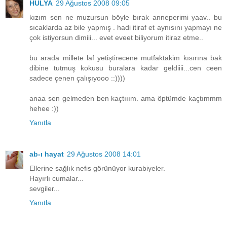
HÜLYA
29 Ağustos 2008 09:05
kızım sen ne muzursun böyle bırak anneperimi yaav.. bu
sıcaklarda az bile yapmış . hadi itiraf et aynısını yapmayı ne
çok istiyorsun dimiii... evet eveet biliyorum itiraz etme..
bu arada millete laf yetiştirecene mutfaktakim kısırına bak
dibine tutmuş kokusu buralara kadar geldiiii...cen ceen
sadece çenen çalışıyooo ::))))
anaa sen gelmeden ben kaçtııım. ama öptümde kaçtımmm
hehee :))
Yanıtla
ab-ı hayat
29 Ağustos 2008 14:01
Ellerine sağlık nefis görünüyor kurabiyeler.
Hayırlı cumalar...
sevgiler...
Yanıtla