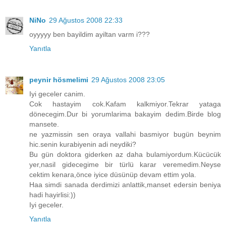
NiNo
29 Ağustos 2008 22:33
oyyyyy ben bayildim ayiltan varm i???
Yanıtla
peynir hösmelimi
29 Ağustos 2008 23:05
Iyi geceler canim.
Cok hastayim cok.Kafam kalkmiyor.Tekrar yataga
dönecegim.Dur bi yorumlarima bakayim dedim.Birde blog
mansete.
ne yazmissin sen oraya vallahi basmiyor bugün beynim
hic.senin kurabiyenin adi neydiki?
Bu gün doktora giderken az daha bulamiyordum.Kücücük
yer,nasil gidecegime bir türlü karar veremedim.Neyse
cektim kenara,önce iyice düsünüp devam ettim yola.
Haa simdi sanada derdimizi anlattik,manset edersin beniya
hadi hayirlisi:))
Iyi geceler.
Yanıtla