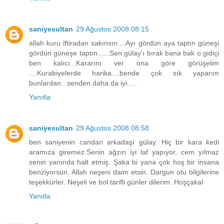
saniyesultan
29 Ağustos 2008 08:15
allah kuru iftiradan sakınsın....Ayı gördün aya taptın güneşi
gördün güneşe taptın......Sen gülay'ı bırak bana bak o gidiçi
ben kalıcı...Kararını ver ona göre görüşelim
....Kurabiyelerde harika....bende çok sık yaparım
bunlardan...senden daha da iyi.....
Yanıtla
saniyesultan
29 Ağustos 2008 08:58
ben saniyenin candan arkadaşı gülay. Hiç bir kara kedi
aramıza giremez.Senin ağzın iyi laf yapıyor, cem yılmaz
senin yanında halt etmiş. Şaka bi yana çok hoş bir insana
benziyorsun. Allah neşeni daim etsin. Dargun otu bilgilerine
teşekkürler. Neşeli ve bol tarifli günler dilerim. Hoşçakal
Yanıtla