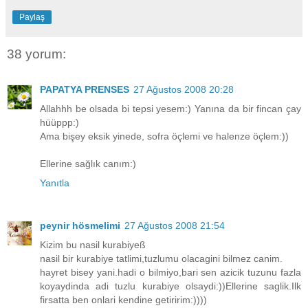
Paylaş
38 yorum:
PAPATYA PRENSES
27 Ağustos 2008 20:28
Allahhh be olsada bi tepsi yesem:) Yanına da bir fincan çay
hüüppp:)
Ama bişey eksik yinede, sofra öçlemi ve halenze öçlem:))
Ellerine sağlık canım:)
Yanıtla
peynir hösmelimi
27 Ağustos 2008 21:54
Kizim bu nasil kurabiyeß
nasil bir kurabiye tatlimi,tuzlumu olacagini bilmez canim.
hayret bisey yani.hadi o bilmiyo,bari sen azicik tuzunu fazla
koyaydinda adi tuzlu kurabiye olsaydi:))Ellerine saglik.Ilk
firsatta ben onlari kendine getiririm:))))