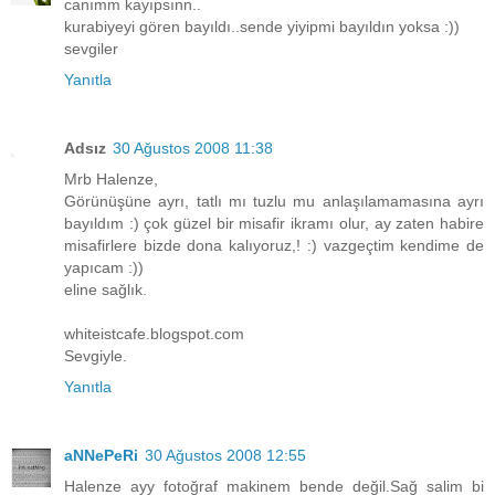
canımm kayıpsınn..
kurabiyeyi gören bayıldı..sende yiyipmi bayıldın yoksa :))
sevgiler
Yanıtla
Adsız
30 Ağustos 2008 11:38
Mrb Halenze,
Görünüşüne ayrı, tatlı mı tuzlu mu anlaşılamamasına ayrı
bayıldım :) çok güzel bir misafir ikramı olur, ay zaten habire
misafirlere bizde dona kalıyoruz,! :) vazgeçtim kendime de
yapıcam :))
eline sağlık.
whiteistcafe.blogspot.com
Sevgiyle.
Yanıtla
aNNePeRi
30 Ağustos 2008 12:55
Halenze ayy fotoğraf makinem bende değil.Sağ salim bi