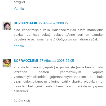
sevgiler.
Yanıtla
HUYSUZBALIK
27 Ağustos 2008 22:05
Yine kopartmışsın valla Halenzecim.Bak bizim mahallenin
bakkalı da hala sokağı suluyor...Anne peri en azından
bebeleri ile oynamış hehe :) Öpüyorum seni diline sağlık...
Yanıtla
SOFRAOZLEMİ
27 Ağustos 2008 22:05
ahanda biri benimi çağırdı:) e geldim işte:)valla ben bu nefis
lezzetten hemen yapmazmıyım yapıpta
yemezmiyim.sizleride çağırmazmıyım:)anacım bu böle
uzarr gider..bitanecim ellerine sağlık .harika oldukları her
halinden belli çünkü onları benim canım arkidişim yapmış
bikerem:)
öptüm ciciş..