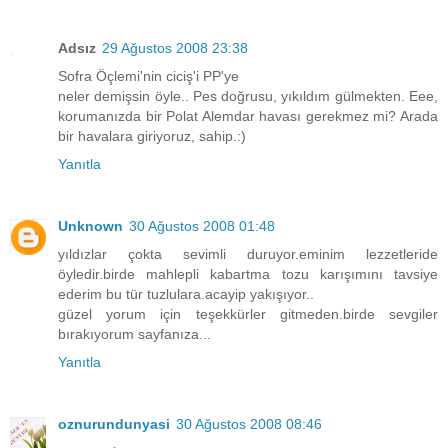
Adsız
29 Ağustos 2008 23:38
Sofra Öçlemi'nin ciciş'i PP'ye
neler demişsin öyle.. Pes doğrusu, yıkıldım gülmekten. Eee,
korumanızda bir Polat Alemdar havası gerekmez mi? Arada
bir havalara giriyoruz, sahip.:)
Yanıtla
Unknown
30 Ağustos 2008 01:48
yıldızlar çokta sevimli duruyor.eminim lezzetleride
öyledir.birde mahlepli kabartma tozu karışımını tavsiye
ederim bu tür tuzlulara.acayip yakışıyor..
güzel yorum için teşekkürler gitmeden.birde sevgiler
bırakıyorum sayfanıza...
Yanıtla
oznurundunyasi
30 Ağustos 2008 08:46