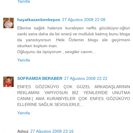
Yanıtla
hayatkazanbenkepce
27 Ağustos 2008 22:08
Ellerine sağlık halenze kurabiyen neffis gözüküyor.oğlun
sanki sana daha da bir enerji ve mutluluk katmış bunu bloga
da yansıtıyorsun .Hele Özlemin blogu ele geçirmeni
okurken koptum inan.
Oğluşunu da öpüyorum , sevgiler canım...
Yanıtla
SOFRAMDA BERABER
27 Ağustos 2008 22:22
ENFES GÖZÜKÜYO ÇOK GÜZEL ARKADAŞLARININ
REKLAMINI YAPIYOSUN BİZ YENİLERİDE UNUTMA
CANIM:( AMA KURABİYELER ÇOK ENFES GÖZÜKÜYO
ELLERİNE SAĞLIK SEVGİLERLE....
Yanıtla
Adsız
27 Ağustos 2008 23:16