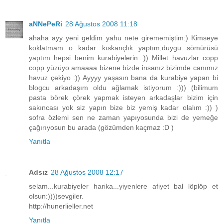
aNNePeRi
28 Ağustos 2008 11:18
ahaha ayy yeni geldim yahu nete girememiştim:) Kimseye
koklatmam o kadar kıskançlık yaptım,duygu sömürüsü
yaptım hepsi benim kurabiyelerin :)) Millet havuzlar copp
copp yüzüyo amaaaa bizene bizde insanız bizimde canımız
havuz çekiyo :)) Ayyyy yaşasın bana da kurabiye yapan bi
blogcu arkadaşım oldu ağlamak istiyorum :))) (bilimum
pasta börek çörek yapmak isteyen arkadaşlar bizim için
sakıncası yok siz yapın bize biz yemiş kadar olalım :)) )
sofra özlemi sen ne zaman yapıyosunda bizi de yemeğe
çağırıyosun bu arada (gözümden kaçmaz :D )
Yanıtla
Adsız
28 Ağustos 2008 12:17
selam...kurabiyeler harika...yiyenlere afiyet bal löplöp et
olsun:))))sevgiler.
http://hunerlieller.net
Yanıtla