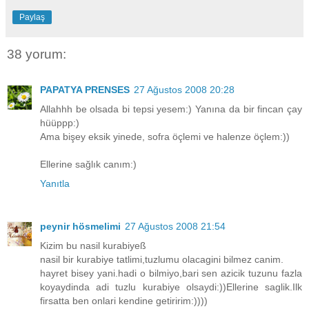
Paylaş
38 yorum:
PAPATYA PRENSES
27 Ağustos 2008 20:28
Allahhh be olsada bi tepsi yesem:) Yanına da bir fincan çay
hüüppp:)
Ama bişey eksik yinede, sofra öçlemi ve halenze öçlem:))
Ellerine sağlık canım:)
Yanıtla
peynir hösmelimi
27 Ağustos 2008 21:54
Kizim bu nasil kurabiyeß
nasil bir kurabiye tatlimi,tuzlumu olacagini bilmez canim.
hayret bisey yani.hadi o bilmiyo,bari sen azicik tuzunu fazla
koyaydinda adi tuzlu kurabiye olsaydi:))Ellerine saglik.Ilk
firsatta ben onlari kendine getiririm:))))