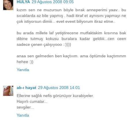
HÜLYA
29 Ağustos 2008 09:05
kızım sen ne muzursun böyle bırak anneperimi yaav.. bu
sıcaklarda az bile yapmış . hadi itiraf et aynısını yapmayı ne
çok istiyorsun dimiii... evet eveet biliyorum itiraz etme..
bu arada millete laf yetiştirecene mutfaktakim kısırına bak
dibine tutmuş kokusu buralara kadar geldiiii...cen ceen
sadece çenen çalışıyooo ::))))
anaa sen gelmeden ben kaçtııım. ama öptümde kaçtımmm
hehee :))
Yanıtla
ab-ı hayat
29 Ağustos 2008 14:01
Ellerine sağlık nefis görünüyor kurabiyeler.
Hayırlı cumalar...
sevgiler...
Yanıtla