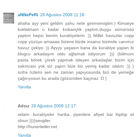
aNNePeRi
28 Ağustos 2008 11:18
ahaha ayy yeni geldim yahu nete girememiştim:) Kimseye
koklatmam o kadar kıskançlık yaptım,duygu sömürüsü
yaptım hepsi benim kurabiyelerin :)) Millet havuzlar copp
copp yüzüyo amaaaa bizene bizde insanız bizimde canımız
havuz çekiyo :)) Ayyyy yaşasın bana da kurabiye yapan bi
blogcu arkadaşım oldu ağlamak istiyorum :))) (bilimum
pasta börek çörek yapmak isteyen arkadaşlar bizim için
sakıncası yok siz yapın bize biz yemiş kadar olalım :)) )
sofra özlemi sen ne zaman yapıyosunda bizi de yemeğe
çağırıyosun bu arada (gözümden kaçmaz :D )
Yanıtla
Adsız
28 Ağustos 2008 12:17
selam...kurabiyeler harika...yiyenlere afiyet bal löplöp et
olsun:))))sevgiler.
http://hunerlieller.net
Yanıtla