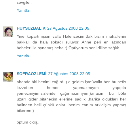
sevgiler.
Yanıtla
HUYSUZBALIK
27 Ağustos 2008 22:05
Yine kopartmışsın valla Halenzecim.Bak bizim mahallenin
bakkalı da hala sokağı suluyor...Anne peri en azından
bebeleri ile oynamış hehe :) Öpüyorum seni diline sağlık...
Yanıtla
SOFRAOZLEMİ
27 Ağustos 2008 22:05
ahanda biri benimi çağırdı:) e geldim işte:)valla ben bu nefis
lezzetten hemen yapmazmıyım yapıpta
yemezmiyim.sizleride çağırmazmıyım:)anacım bu böle
uzarr gider..bitanecim ellerine sağlık .harika oldukları her
halinden belli çünkü onları benim canım arkidişim yapmış
bikerem:)
öptüm ciciş..