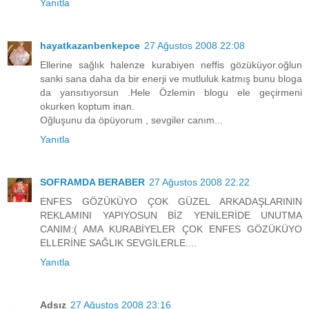
Yanıtla
hayatkazanbenkepce
27 Ağustos 2008 22:08
Ellerine sağlık halenze kurabiyen neffis gözüküyor.oğlun
sanki sana daha da bir enerji ve mutluluk katmış bunu bloga
da yansıtıyorsun .Hele Özlemin blogu ele geçirmeni
okurken koptum inan.
Oğluşunu da öpüyorum , sevgiler canım...
Yanıtla
SOFRAMDA BERABER
27 Ağustos 2008 22:22
ENFES GÖZÜKÜYO ÇOK GÜZEL ARKADAŞLARININ
REKLAMINI YAPIYOSUN BİZ YENİLERİDE UNUTMA
CANIM:( AMA KURABİYELER ÇOK ENFES GÖZÜKÜYO
ELLERİNE SAĞLIK SEVGİLERLE....
Yanıtla
Adsız
27 Ağustos 2008 23:16