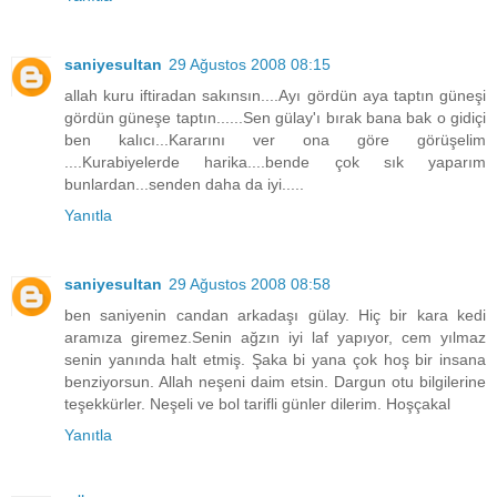
saniyesultan
29 Ağustos 2008 08:15
allah kuru iftiradan sakınsın....Ayı gördün aya taptın güneşi
gördün güneşe taptın......Sen gülay'ı bırak bana bak o gidiçi
ben kalıcı...Kararını ver ona göre görüşelim
....Kurabiyelerde harika....bende çok sık yaparım
bunlardan...senden daha da iyi.....
Yanıtla
saniyesultan
29 Ağustos 2008 08:58
ben saniyenin candan arkadaşı gülay. Hiç bir kara kedi
aramıza giremez.Senin ağzın iyi laf yapıyor, cem yılmaz
senin yanında halt etmiş. Şaka bi yana çok hoş bir insana
benziyorsun. Allah neşeni daim etsin. Dargun otu bilgilerine
teşekkürler. Neşeli ve bol tarifli günler dilerim. Hoşçakal
Yanıtla