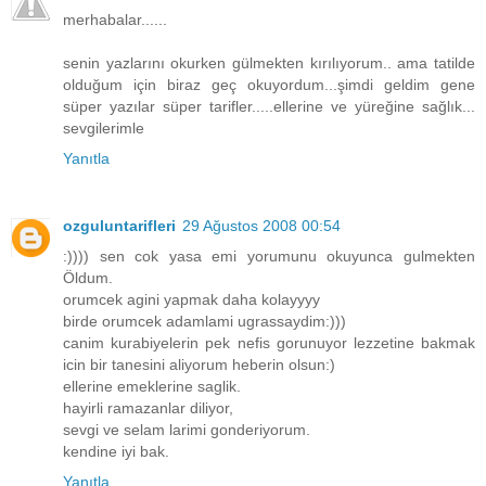
merhabalar......
senin yazlarını okurken gülmekten kırılıyorum.. ama tatilde
olduğum için biraz geç okuyordum...şimdi geldim gene
süper yazılar süper tarifler.....ellerine ve yüreğine sağlık...
sevgilerimle
Yanıtla
ozguluntarifleri
29 Ağustos 2008 00:54
:)))) sen cok yasa emi yorumunu okuyunca gulmekten
Öldum.
orumcek agini yapmak daha kolayyyy
birde orumcek adamlami ugrassaydim:)))
canim kurabiyelerin pek nefis gorunuyor lezzetine bakmak
icin bir tanesini aliyorum heberin olsun:)
ellerine emeklerine saglik.
hayirli ramazanlar diliyor,
sevgi ve selam larimi gonderiyorum.
kendine iyi bak.
Yanıtla