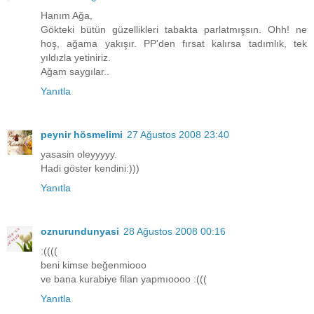
Hanım Ağa,
Gökteki bütün güzellikleri tabakta parlatmışsın. Ohh! ne
hoş, ağama yakışır. PP'den fırsat kalırsa tadımlık, tek
yıldızla yetiniriz.
Ağam saygılar..
Yanıtla
peynir hösmelimi
27 Ağustos 2008 23:40
yasasin oleyyyyy.
Hadi göster kendini:)))
Yanıtla
oznurundunyasi
28 Ağustos 2008 00:16
:((((
beni kimse beğenmiooo
ve bana kurabiye filan yapmıoooo :(((
Yanıtla