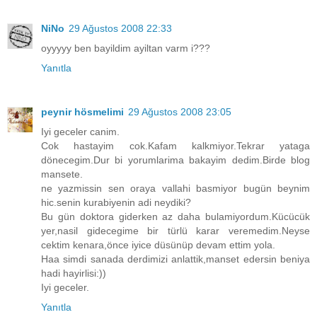
NiNo
29 Ağustos 2008 22:33
oyyyyy ben bayildim ayiltan varm i???
Yanıtla
peynir hösmelimi
29 Ağustos 2008 23:05
Iyi geceler canim.
Cok hastayim cok.Kafam kalkmiyor.Tekrar yataga
dönecegim.Dur bi yorumlarima bakayim dedim.Birde blog
mansete.
ne yazmissin sen oraya vallahi basmiyor bugün beynim
hic.senin kurabiyenin adi neydiki?
Bu gün doktora giderken az daha bulamiyordum.Kücücük
yer,nasil gidecegime bir türlü karar veremedim.Neyse
cektim kenara,önce iyice düsünüp devam ettim yola.
Haa simdi sanada derdimizi anlattik,manset edersin beniya
hadi hayirlisi:))
Iyi geceler.
Yanıtla