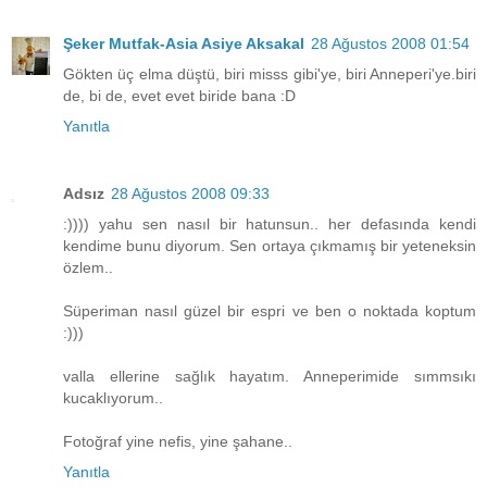
Şeker Mutfak-Asia Asiye Aksakal
28 Ağustos 2008 01:54
Gökten üç elma düştü, biri misss gibi'ye, biri Anneperi'ye.biri
de, bi de, evet evet biride bana :D
Yanıtla
Adsız
28 Ağustos 2008 09:33
:)))) yahu sen nasıl bir hatunsun.. her defasında kendi
kendime bunu diyorum. Sen ortaya çıkmamış bir yeteneksin
özlem..
Süperiman nasıl güzel bir espri ve ben o noktada koptum
:)))
valla ellerine sağlık hayatım. Anneperimide sımmsıkı
kucaklıyorum..
Fotoğraf yine nefis, yine şahane..
Yanıtla