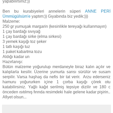
yapabilirsiniz:))
Ben bu kurabiyeleri annelerin süperi
ANNE PERİ
Ümmügülsüm'e
yaptım:)) Gıyabında biz yedik:)))
Malzeme:
250 gr yumuşak margarin (kesinlikle tereyağı kullanmayın)
1 çay bardağı sıvıyağ
1 çay bardağı sirke (elma sirkesi)
3 yemek kaşığı toz şeker
1 tatlı kaşığı tuz
1 paket kabartma tozu
Aldığı kadar un
Hazırlanışı:
Bütün malzeme yoğurulup merdaneyle biraz kalın açılır ve
kalıplarla kesilir. Üzerine yumurta sarısı sürülür ve susam
serpilir. Varsa haşhaş da nefis bir tat verir. Arzu ederseniz
hamuru yoğururken içine 1 çorba kaşığı çörek otu
katabilirsiniz. Yağlı kağıt serilmiş tepsiye dizilir ve 180 c
önceden ısıtılmış fırında resimdeki hale gelene kadar pişirin..
Afiyet olsun...