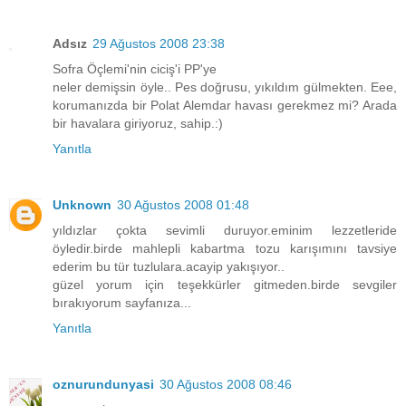
Adsız
29 Ağustos 2008 23:38
Sofra Öçlemi'nin ciciş'i PP'ye
neler demişsin öyle.. Pes doğrusu, yıkıldım gülmekten. Eee,
korumanızda bir Polat Alemdar havası gerekmez mi? Arada
bir havalara giriyoruz, sahip.:)
Yanıtla
Unknown
30 Ağustos 2008 01:48
yıldızlar çokta sevimli duruyor.eminim lezzetleride
öyledir.birde mahlepli kabartma tozu karışımını tavsiye
ederim bu tür tuzlulara.acayip yakışıyor..
güzel yorum için teşekkürler gitmeden.birde sevgiler
bırakıyorum sayfanıza...
Yanıtla
oznurundunyasi
30 Ağustos 2008 08:46