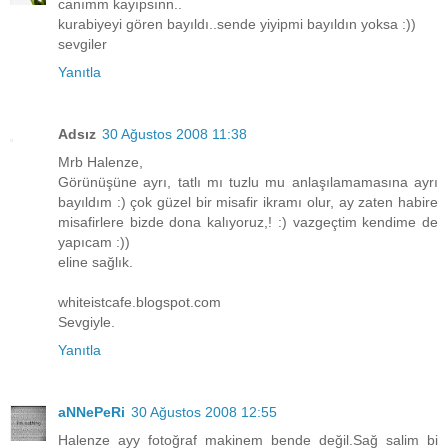
canımm kayıpsınn..
kurabiyeyi gören bayıldı..sende yiyipmi bayıldın yoksa :))
sevgiler
Yanıtla
Adsız
30 Ağustos 2008 11:38
Mrb Halenze,
Görünüşüne ayrı, tatlı mı tuzlu mu anlaşılamamasına ayrı
bayıldım :) çok güzel bir misafir ikramı olur, ay zaten habire
misafirlere bizde dona kalıyoruz,! :) vazgeçtim kendime de
yapıcam :))
eline sağlık.
whiteistcafe.blogspot.com
Sevgiyle.
Yanıtla
aNNePeRi
30 Ağustos 2008 12:55
Halenze ayy fotoğraf makinem bende değil.Sağ salim bi