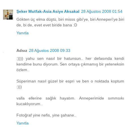
Şeker Mutfak-Asia Asiye Aksakal
28 Ağustos 2008 01:54
Gökten üç elma düştü, biri misss gibi'ye, biri Anneperi'ye.biri
de, bi de, evet evet biride bana :D
Yanıtla
Adsız
28 Ağustos 2008 09:33
:)))) yahu sen nasıl bir hatunsun.. her defasında kendi
kendime bunu diyorum. Sen ortaya çıkmamış bir yeteneksin
özlem..
Süperiman nasıl güzel bir espri ve ben o noktada koptum
:)))
valla ellerine sağlık hayatım. Anneperimide sımmsıkı
kucaklıyorum..
Fotoğraf yine nefis, yine şahane..
Yanıtla