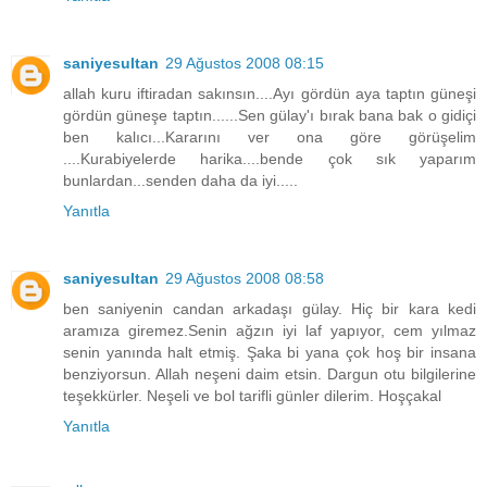
saniyesultan
29 Ağustos 2008 08:15
allah kuru iftiradan sakınsın....Ayı gördün aya taptın güneşi
gördün güneşe taptın......Sen gülay'ı bırak bana bak o gidiçi
ben kalıcı...Kararını ver ona göre görüşelim
....Kurabiyelerde harika....bende çok sık yaparım
bunlardan...senden daha da iyi.....
Yanıtla
saniyesultan
29 Ağustos 2008 08:58
ben saniyenin candan arkadaşı gülay. Hiç bir kara kedi
aramıza giremez.Senin ağzın iyi laf yapıyor, cem yılmaz
senin yanında halt etmiş. Şaka bi yana çok hoş bir insana
benziyorsun. Allah neşeni daim etsin. Dargun otu bilgilerine
teşekkürler. Neşeli ve bol tarifli günler dilerim. Hoşçakal
Yanıtla