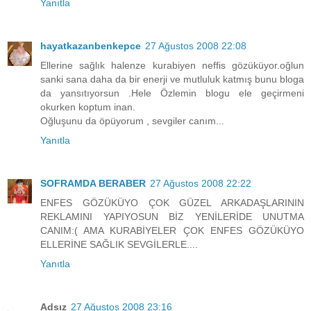
Yanıtla
hayatkazanbenkepce
27 Ağustos 2008 22:08
Ellerine sağlık halenze kurabiyen neffis gözüküyor.oğlun
sanki sana daha da bir enerji ve mutluluk katmış bunu bloga
da yansıtıyorsun .Hele Özlemin blogu ele geçirmeni
okurken koptum inan.
Oğluşunu da öpüyorum , sevgiler canım...
Yanıtla
SOFRAMDA BERABER
27 Ağustos 2008 22:22
ENFES GÖZÜKÜYO ÇOK GÜZEL ARKADAŞLARININ
REKLAMINI YAPIYOSUN BİZ YENİLERİDE UNUTMA
CANIM:( AMA KURABİYELER ÇOK ENFES GÖZÜKÜYO
ELLERİNE SAĞLIK SEVGİLERLE....
Yanıtla
Adsız
27 Ağustos 2008 23:16