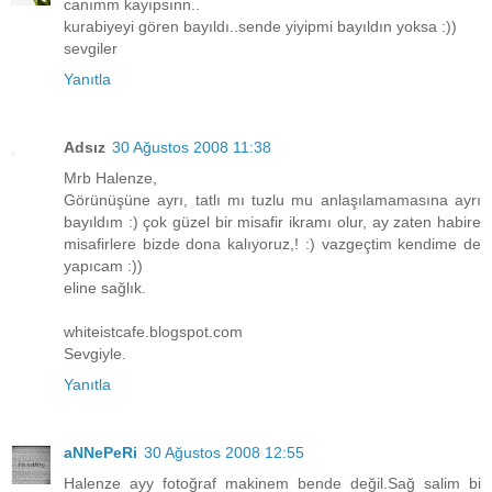
canımm kayıpsınn..
kurabiyeyi gören bayıldı..sende yiyipmi bayıldın yoksa :))
sevgiler
Yanıtla
Adsız
30 Ağustos 2008 11:38
Mrb Halenze,
Görünüşüne ayrı, tatlı mı tuzlu mu anlaşılamamasına ayrı
bayıldım :) çok güzel bir misafir ikramı olur, ay zaten habire
misafirlere bizde dona kalıyoruz,! :) vazgeçtim kendime de
yapıcam :))
eline sağlık.
whiteistcafe.blogspot.com
Sevgiyle.
Yanıtla
aNNePeRi
30 Ağustos 2008 12:55
Halenze ayy fotoğraf makinem bende değil.Sağ salim bi