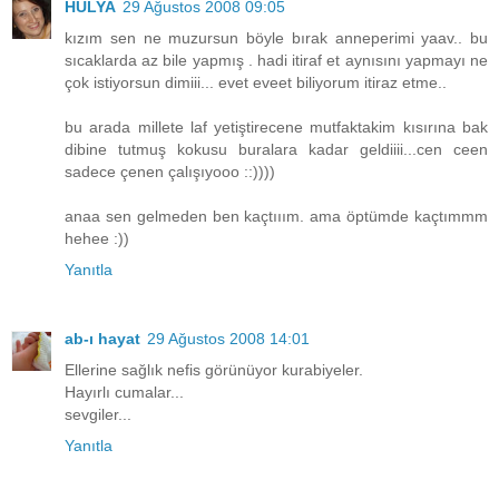
HÜLYA
29 Ağustos 2008 09:05
kızım sen ne muzursun böyle bırak anneperimi yaav.. bu
sıcaklarda az bile yapmış . hadi itiraf et aynısını yapmayı ne
çok istiyorsun dimiii... evet eveet biliyorum itiraz etme..
bu arada millete laf yetiştirecene mutfaktakim kısırına bak
dibine tutmuş kokusu buralara kadar geldiiii...cen ceen
sadece çenen çalışıyooo ::))))
anaa sen gelmeden ben kaçtııım. ama öptümde kaçtımmm
hehee :))
Yanıtla
ab-ı hayat
29 Ağustos 2008 14:01
Ellerine sağlık nefis görünüyor kurabiyeler.
Hayırlı cumalar...
sevgiler...
Yanıtla