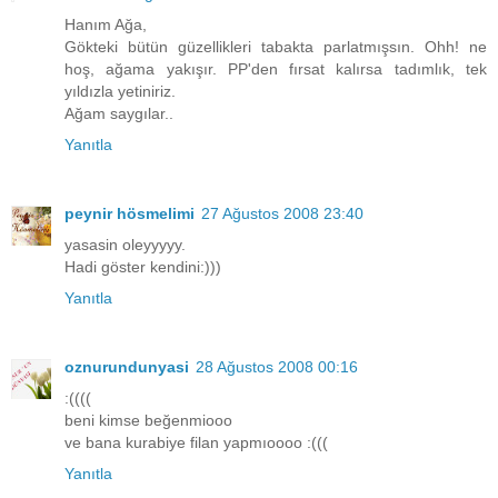
Hanım Ağa,
Gökteki bütün güzellikleri tabakta parlatmışsın. Ohh! ne
hoş, ağama yakışır. PP'den fırsat kalırsa tadımlık, tek
yıldızla yetiniriz.
Ağam saygılar..
Yanıtla
peynir hösmelimi
27 Ağustos 2008 23:40
yasasin oleyyyyy.
Hadi göster kendini:)))
Yanıtla
oznurundunyasi
28 Ağustos 2008 00:16
:((((
beni kimse beğenmiooo
ve bana kurabiye filan yapmıoooo :(((
Yanıtla