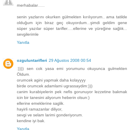
merhabalar......
senin yazlarını okurken gülmekten kırılıyorum.. ama tatilde
olduğum için biraz geç okuyordum...şimdi geldim gene
süper yazılar süper tarifler.....ellerine ve yüreğine sağlık...
sevgilerimle
Yanıtla
ozguluntarifleri
29 Ağustos 2008 00:54
:)))) sen cok yasa emi yorumunu okuyunca gulmekten
Öldum.
orumcek agini yapmak daha kolayyyy
birde orumcek adamlami ugrassaydim:)))
canim kurabiyelerin pek nefis gorunuyor lezzetine bakmak
icin bir tanesini aliyorum heberin olsun:)
ellerine emeklerine saglik.
hayirli ramazanlar diliyor,
sevgi ve selam larimi gonderiyorum.
kendine iyi bak.
Yanıtla