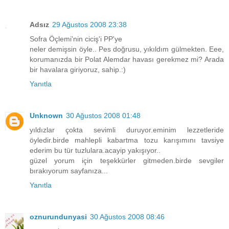
Adsız
29 Ağustos 2008 23:38
Sofra Öçlemi'nin ciciş'i PP'ye
neler demişsin öyle.. Pes doğrusu, yıkıldım gülmekten. Eee,
korumanızda bir Polat Alemdar havası gerekmez mi? Arada
bir havalara giriyoruz, sahip.:)
Yanıtla
Unknown
30 Ağustos 2008 01:48
yıldızlar çokta sevimli duruyor.eminim lezzetleride
öyledir.birde mahlepli kabartma tozu karışımını tavsiye
ederim bu tür tuzlulara.acayip yakışıyor..
güzel yorum için teşekkürler gitmeden.birde sevgiler
bırakıyorum sayfanıza...
Yanıtla
oznurundunyasi
30 Ağustos 2008 08:46