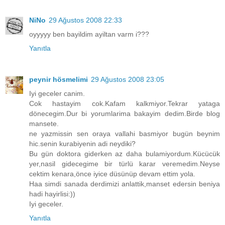
NiNo
29 Ağustos 2008 22:33
oyyyyy ben bayildim ayiltan varm i???
Yanıtla
peynir hösmelimi
29 Ağustos 2008 23:05
Iyi geceler canim.
Cok hastayim cok.Kafam kalkmiyor.Tekrar yataga
dönecegim.Dur bi yorumlarima bakayim dedim.Birde blog
mansete.
ne yazmissin sen oraya vallahi basmiyor bugün beynim
hic.senin kurabiyenin adi neydiki?
Bu gün doktora giderken az daha bulamiyordum.Kücücük
yer,nasil gidecegime bir türlü karar veremedim.Neyse
cektim kenara,önce iyice düsünüp devam ettim yola.
Haa simdi sanada derdimizi anlattik,manset edersin beniya
hadi hayirlisi:))
Iyi geceler.
Yanıtla