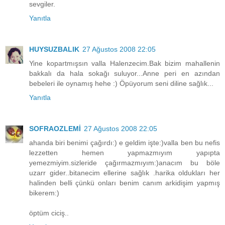
sevgiler.
Yanıtla
HUYSUZBALIK
27 Ağustos 2008 22:05
Yine kopartmışsın valla Halenzecim.Bak bizim mahallenin
bakkalı da hala sokağı suluyor...Anne peri en azından
bebeleri ile oynamış hehe :) Öpüyorum seni diline sağlık...
Yanıtla
SOFRAOZLEMİ
27 Ağustos 2008 22:05
ahanda biri benimi çağırdı:) e geldim işte:)valla ben bu nefis
lezzetten hemen yapmazmıyım yapıpta
yemezmiyim.sizleride çağırmazmıyım:)anacım bu böle
uzarr gider..bitanecim ellerine sağlık .harika oldukları her
halinden belli çünkü onları benim canım arkidişim yapmış
bikerem:)
öptüm ciciş..