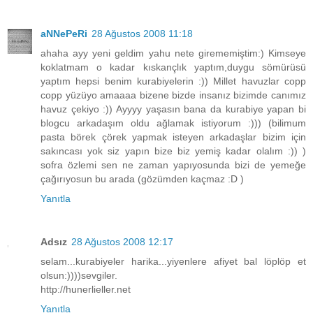
aNNePeRi
28 Ağustos 2008 11:18
ahaha ayy yeni geldim yahu nete girememiştim:) Kimseye
koklatmam o kadar kıskançlık yaptım,duygu sömürüsü
yaptım hepsi benim kurabiyelerin :)) Millet havuzlar copp
copp yüzüyo amaaaa bizene bizde insanız bizimde canımız
havuz çekiyo :)) Ayyyy yaşasın bana da kurabiye yapan bi
blogcu arkadaşım oldu ağlamak istiyorum :))) (bilimum
pasta börek çörek yapmak isteyen arkadaşlar bizim için
sakıncası yok siz yapın bize biz yemiş kadar olalım :)) )
sofra özlemi sen ne zaman yapıyosunda bizi de yemeğe
çağırıyosun bu arada (gözümden kaçmaz :D )
Yanıtla
Adsız
28 Ağustos 2008 12:17
selam...kurabiyeler harika...yiyenlere afiyet bal löplöp et
olsun:))))sevgiler.
http://hunerlieller.net
Yanıtla