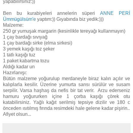
yapabilirsiniz:))
Ben bu kurabiyeleri annelerin süperi
ANNE PERİ
Ümmügülsüm'e
yaptım:)) Gıyabında biz yedik:)))
Malzeme:
250 gr yumuşak margarin (kesinlikle tereyağı kullanmayın)
1 çay bardağı sıvıyağ
1 çay bardağı sirke (elma sirkesi)
3 yemek kaşığı toz şeker
1 tatlı kaşığı tuz
1 paket kabartma tozu
Aldığı kadar un
Hazırlanışı:
Bütün malzeme yoğurulup merdaneyle biraz kalın açılır ve
kalıplarla kesilir. Üzerine yumurta sarısı sürülür ve susam
serpilir. Varsa haşhaş da nefis bir tat verir. Arzu ederseniz
hamuru yoğururken içine 1 çorba kaşığı çörek otu
katabilirsiniz. Yağlı kağıt serilmiş tepsiye dizilir ve 180 c
önceden ısıtılmış fırında resimdeki hale gelene kadar pişirin..
Afiyet olsun...