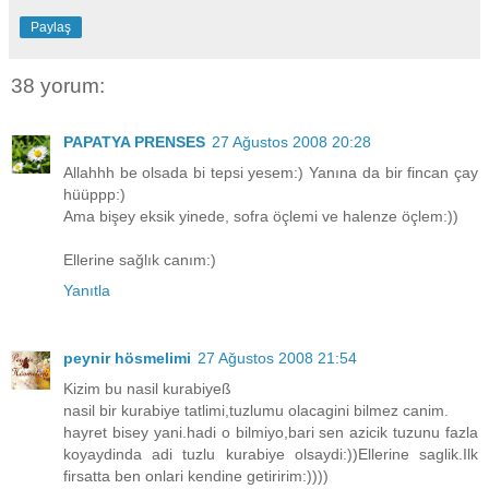
Paylaş
38 yorum:
PAPATYA PRENSES
27 Ağustos 2008 20:28
Allahhh be olsada bi tepsi yesem:) Yanına da bir fincan çay
hüüppp:)
Ama bişey eksik yinede, sofra öçlemi ve halenze öçlem:))
Ellerine sağlık canım:)
Yanıtla
peynir hösmelimi
27 Ağustos 2008 21:54
Kizim bu nasil kurabiyeß
nasil bir kurabiye tatlimi,tuzlumu olacagini bilmez canim.
hayret bisey yani.hadi o bilmiyo,bari sen azicik tuzunu fazla
koyaydinda adi tuzlu kurabiye olsaydi:))Ellerine saglik.Ilk
firsatta ben onlari kendine getiririm:))))